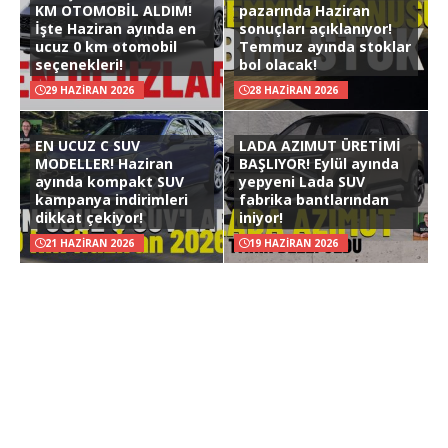
KM OTOMOBİL ALDIM!
pazarında Haziran
İşte Haziran ayında en
sonuçları açıklanıyor!
ucuz 0 km otomobil
Temmuz ayında stoklar
seçenekleri!
bol olacak!
29 HAZIRAN 2026
28 HAZIRAN 2026
EN UCUZ C SUV
LADA AZIMUT ÜRETİMİ
MODELLER! Haziran
BAŞLIYOR! Eylül ayında
ayında kompakt SUV
yepyeni Lada SUV
kampanya indirimleri
fabrika bantlarından
dikkat çekiyor!
iniyor!
21 HAZIRAN 2026
19 HAZIRAN 2026