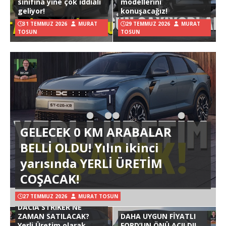
sınıfına yine çok iddialı
modellerini
geliyor!
konuşacağız!
31 TEMMUZ 2026
MURAT
29 TEMMUZ 2026
MURAT
TOSUN
TOSUN
GELECEK 0 KM ARABALAR
BELLİ OLDU! Yılın ikinci
yarısında YERLİ ÜRETİM
COŞACAK!
27 TEMMUZ 2026
MURAT TOSUN
DACIA STRIKER NE
ZAMAN SATILACAK?
DAHA UYGUN FİYATLI
Yerli Üretim olarak
FORD’UN ÖNÜ AÇILDI!