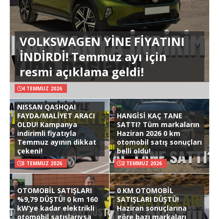
VOLKSWAGEN YİNE FİYATINI
İNDİRDİ! Temmuz ayı için
resmi açıklama geldi!
4 TEMMUZ 2026
NISSAN QASHQAI
FAYDA/MALİYET ARACI
HANGİSİ KAÇ TANE
OLDU! Kampanya
SATTI? Tüm markaların
indirimli fiyatıyla
Haziran 2026 0 km
Temmuz ayının dikkat
otomobil satış sonuçları
çekeni!
belli oldu!
3 TEMMUZ 2026
2 TEMMUZ 2026
OTOMOBİL SATIŞLARI
0 KM OTOMOBİL
%9,79 DÜŞTÜ! 0 km 160
SATIŞLARI DÜŞTÜ!
kW’ye kadar elektrikli
Haziran sonuçlarına
otomobil satışlarıysa
göre bazı markaları