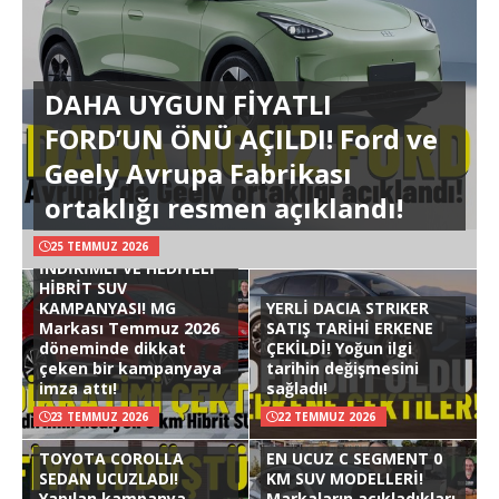
DAHA UYGUN FİYATLI
FORD’UN ÖNÜ AÇILDI! Ford ve
Geely Avrupa Fabrikası
ortaklığı resmen açıklandı!
25 TEMMUZ 2026
İNDİRİMLİ VE HEDİYELİ
HİBRİT SUV
KAMPANYASI! MG
YERLİ DACIA STRIKER
Markası Temmuz 2026
SATIŞ TARİHİ ERKENE
döneminde dikkat
ÇEKİLDİ! Yoğun ilgi
çeken bir kampanyaya
tarihin değişmesini
imza attı!
sağladı!
23 TEMMUZ 2026
22 TEMMUZ 2026
TOYOTA COROLLA
EN UCUZ C SEGMENT 0
SEDAN UCUZLADI!
KM SUV MODELLERİ!
Yapılan kampanya
Markaların açıkladıkları