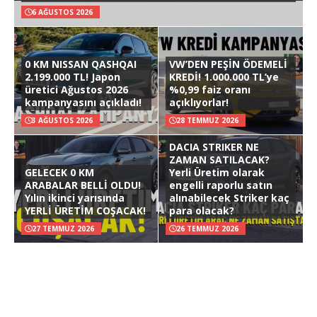
6 AĞUSTOS 2026
0 KM NISSAN QASHQAI
VW’DEN PEŞİN ÖDEMELİ
2.199.000 TL! Japon
KREDİ! 1.000.000 TL’ye
üretici Ağustos 2026
%0,99 faiz oranı
kampanyasını açıkladı!
açıklıyorlar!
3 AĞUSTOS 2026
28 TEMMUZ 2026
DACIA STRIKER NE
ZAMAN SATILACAK?
GELECEK 0 KM
Yerli Üretim olarak
ARABALAR BELLİ OLDU!
engelli raporlu satın
Yılın ikinci yarısında
alınabilecek Striker kaç
YERLİ ÜRETİM COŞACAK!
para olacak?
27 TEMMUZ 2026
26 TEMMUZ 2026