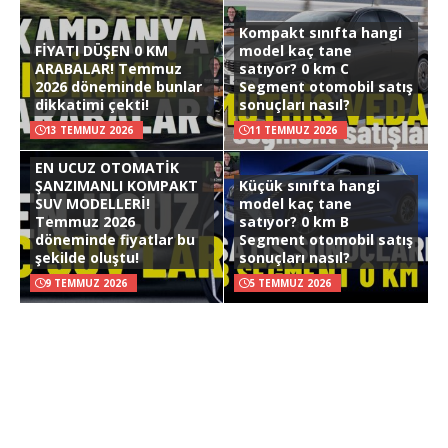
Kompakt sınıfta hangi
FİYATI DÜŞEN 0 KM
model kaç tane
ARABALAR! Temmuz
satıyor? 0 km C
2026 döneminde bunlar
Segment otomobil satış
dikkatimi çekti!
sonuçları nasıl?
13 TEMMUZ 2026
11 TEMMUZ 2026
EN UCUZ OTOMATİK
ŞANZIMANLI KOMPAKT
Küçük sınıfta hangi
SUV MODELLERİ!
model kaç tane
Temmuz 2026
satıyor? 0 km B
döneminde fiyatlar bu
Segment otomobil satış
şekilde oluştu!
sonuçları nasıl?
9 TEMMUZ 2026
5 TEMMUZ 2026