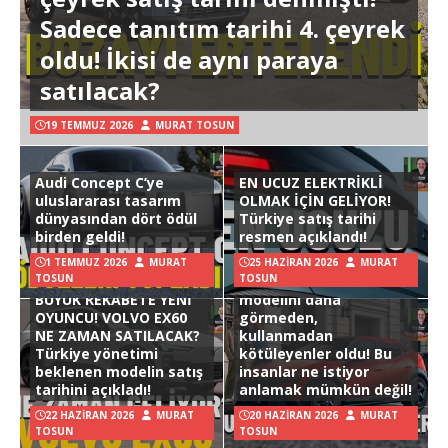
Sadece tanıtım tarihi 4. çeyrek
oldu! İkisi de aynı paraya
satılacak?
19 TEMMUZ 2026
MURAT TOSUN
Audi Concept C’ye
EN UCUZ ELEKTRİKLİ
uluslararası tasarım
OLMAK İÇİN GELİYOR!
dünyasından dört ödül
Türkiye satış tarihi
birden geldi!
resmen açıklandı!
1 TEMMUZ 2026
MURAT
25 HAZIRAN 2026
MURAT
TOSUN
TOSUN
Hyundai Ioniq 3
BÜYÜK REKABETE YENİ
modelini daha
OYUNCU! VOLVO EX60
görmeden,
NE ZAMAN SATILACAK?
kullanmadan
Türkiye yönetimi
kötüleyenler oldu! Bu
beklenen modelin satış
insanlar ne istiyor
tarihini açıkladı!
anlamak mümkün değil!
22 HAZIRAN 2026
MURAT
20 HAZIRAN 2026
MURAT
TOSUN
TOSUN