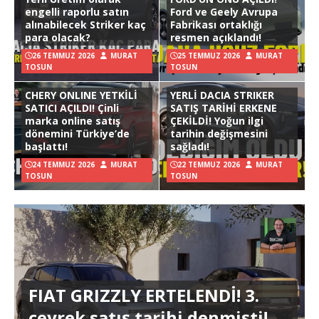
engelli raporlu satın
Ford ve Geely Avrupa
alınabilecek Striker kaç
Fabrikası ortaklığı
para olacak?
resmen açıklandı!
26 TEMMUZ 2026
MURAT
25 TEMMUZ 2026
MURAT
TOSUN
TOSUN
CHERY ONLINE YETKİLİ
YERLİ DACIA STRIKER
SATICI AÇILDI! Çinli
SATIŞ TARİHİ ERKENE
marka online satış
ÇEKİLDİ! Yoğun ilgi
dönemini Türkiye’de
tarihin değişmesini
başlattı!
sağladı!
24 TEMMUZ 2026
MURAT
22 TEMMUZ 2026
MURAT
TOSUN
TOSUN
FIAT GRIZZLY ERTELENDİ! 3.
çeyrek satış tarihi denmişti!