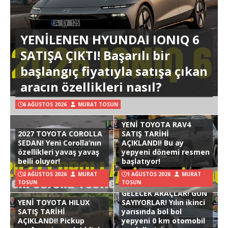
YENİLENEN HYUNDAI IONIQ 6
SATIŞA ÇIKTI! Başarılı bir
başlangıç fiyatıyla satışa çıkan
aracın özellikleri nasıl?
6 AĞUSTOS 2026
MURAT TOSUN
YENİ TOYOTA RAV4
2027 TOYOTA COROLLA
SATIŞ TARİHİ
SEDAN! Yeni Corolla’nın
AÇIKLANDI! Bu ay
özellikleri yavaş yavaş
yepyeni dönemi resmen
belli oluyor!
başlatıyor!
2 AĞUSTOS 2026
MURAT
1 AĞUSTOS 2026
MURAT
TOSUN
TOSUN
GELECEK ARAÇLAR! GÜN
YENİ TOYOTA HILUX
SAYIYORLAR! Yılın ikinci
SATIŞ TARİHİ
yarısında bol bol
AÇIKLANDI! Pickup
yepyeni 0 km otomobil