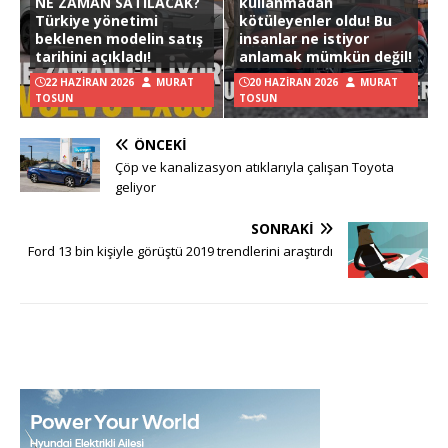
NE ZAMAN SATILACAK?
kullanmadan
Türkiye yönetimi
kötüleyenler oldu! Bu
beklenen modelin satış
insanlar ne istiyor
tarihini açıkladı!
anlamak mümkün değil!
22 HAZIRAN 2026
MURAT
20 HAZIRAN 2026
MURAT
TOSUN
TOSUN
ÖNCEKI
Çöp ve kanalizasyon atıklarıyla çalışan Toyota
geliyor
SONRAKI
Ford 13 bin kişiyle görüştü 2019 trendlerini araştırdı