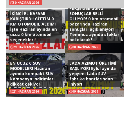
30 HAZIRAN 2026
PERŞEMBE GÜNÜ
İKİNCİ EL KAFAMI
SONUÇLAR BELLİ
KARIŞTIRDI! GİTTİM 0
OLUYOR! 0 km otomobil
KM OTOMOBİL ALDIM!
pazarında Haziran
İşte Haziran ayında en
sonuçları açıklanıyor!
ucuz 0 km otomobil
Temmuz ayında stoklar
seçenekleri!
bol olacak!
29 HAZIRAN 2026
28 HAZIRAN 2026
EN UCUZ C SUV
LADA AZIMUT ÜRETİMİ
MODELLER! Haziran
BAŞLIYOR! Eylül ayında
ayında kompakt SUV
yepyeni Lada SUV
kampanya indirimleri
fabrika bantlarından
dikkat çekiyor!
iniyor!
21 HAZIRAN 2026
19 HAZIRAN 2026