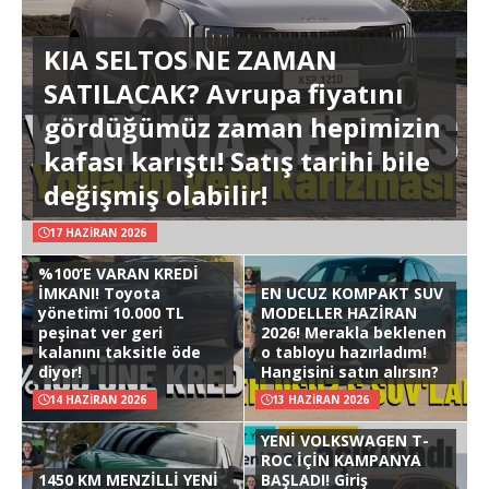
KIA SELTOS NE ZAMAN
SATILACAK? Avrupa fiyatını
gördüğümüz zaman hepimizin
kafası karıştı! Satış tarihi bile
değişmiş olabilir!
17 HAZIRAN 2026
%100’E VARAN KREDİ
İMKANI! Toyota
EN UCUZ KOMPAKT SUV
yönetimi 10.000 TL
MODELLER HAZİRAN
peşinat ver geri
2026! Merakla beklenen
kalanını taksitle öde
o tabloyu hazırladım!
diyor!
Hangisini satın alırsın?
14 HAZIRAN 2026
13 HAZIRAN 2026
YENİ VOLKSWAGEN T-
ROC İÇİN KAMPANYA
1450 KM MENZİLLİ YENİ
BAŞLADI! Giriş