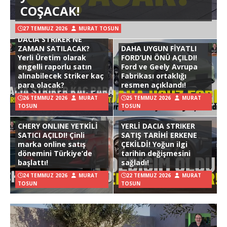
COŞACAK!
27 TEMMUZ 2026
MURAT TOSUN
DACIA STRIKER NE
ZAMAN SATILACAK?
DAHA UYGUN FİYATLI
Yerli Üretim olarak
FORD’UN ÖNÜ AÇILDI!
engelli raporlu satın
Ford ve Geely Avrupa
alınabilecek Striker kaç
Fabrikası ortaklığı
para olacak?
resmen açıklandı!
26 TEMMUZ 2026
MURAT
25 TEMMUZ 2026
MURAT
TOSUN
TOSUN
CHERY ONLINE YETKİLİ
YERLİ DACIA STRIKER
SATICI AÇILDI! Çinli
SATIŞ TARİHİ ERKENE
marka online satış
ÇEKİLDİ! Yoğun ilgi
dönemini Türkiye’de
tarihin değişmesini
başlattı!
sağladı!
24 TEMMUZ 2026
MURAT
22 TEMMUZ 2026
MURAT
TOSUN
TOSUN