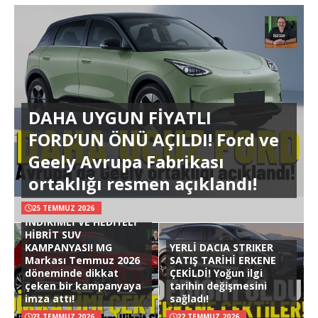
DAHA UYGUN FİYATLI
FORD’UN ÖNÜ AÇILDI! Ford ve
Geely Avrupa Fabrikası
ortaklığı resmen açıklandı!
25 TEMMUZ 2026
İNDİRİMLİ VE HEDİYELİ
HİBRİT SUV
KAMPANYASI! MG
YERLİ DACIA STRIKER
Markası Temmuz 2026
SATIŞ TARİHİ ERKENE
döneminde dikkat
ÇEKİLDİ! Yoğun ilgi
çeken bir kampanyaya
tarihin değişmesini
imza attı!
sağladı!
23 TEMMUZ 2026
22 TEMMUZ 2026