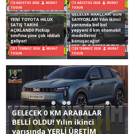
2 AĞUSTOS 2026
MURAT
1 AĞUSTOS 2026
MURAT
TOSUN
TOSUN
GELECEK ARAÇLAR! GÜN
YENİ TOYOTA HILUX
SAYIYORLAR! Yılın ikinci
SATIŞ TARİHİ
yarısında bol bol
AÇIKLANDI! Pickup
yepyeni 0 km otomobil
sınıfına yine çok iddialı
modellerini
geliyor!
konuşacağız!
31 TEMMUZ 2026
MURAT
29 TEMMUZ 2026
MURAT
TOSUN
TOSUN
GELECEK 0 KM ARABALAR
BELLİ OLDU! Yılın ikinci
yarısında YERLİ ÜRETİM