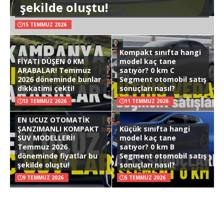
şekilde oluştu!
15 TEMMUZ 2026
Kompakt sınıfta hangi
FİYATI DÜŞEN 0 KM
model kaç tane
ARABALAR! Temmuz
satıyor? 0 km C
2026 döneminde bunlar
Segment otomobil satış
dikkatimi çekti!
sonuçları nasıl?
13 TEMMUZ 2026
11 TEMMUZ 2026
EN UCUZ OTOMATİK
ŞANZIMANLI KOMPAKT
Küçük sınıfta hangi
SUV MODELLERİ!
model kaç tane
Temmuz 2026
satıyor? 0 km B
döneminde fiyatlar bu
Segment otomobil satış
şekilde oluştu!
sonuçları nasıl?
9 TEMMUZ 2026
5 TEMMUZ 2026