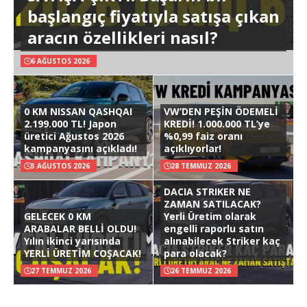
başlangıç fiyatıyla satışa çıkan
aracın özellikleri nasıl?
6 AĞUSTOS 2026
0 KM NISSAN QASHQAI
VW’DEN PEŞİN ÖDEMELİ
2.199.000 TL! Japon
KREDİ! 1.000.000 TL’ye
üretici Ağustos 2026
%0,99 faiz oranı
kampanyasını açıkladı!
açıklıyorlar!
3 AĞUSTOS 2026
28 TEMMUZ 2026
DACIA STRIKER NE
ZAMAN SATILACAK?
GELECEK 0 KM
Yerli Üretim olarak
ARABALAR BELLİ OLDU!
engelli raporlu satın
Yılın ikinci yarısında
alınabilecek Striker kaç
YERLİ ÜRETİM COŞACAK!
para olacak?
27 TEMMUZ 2026
26 TEMMUZ 2026