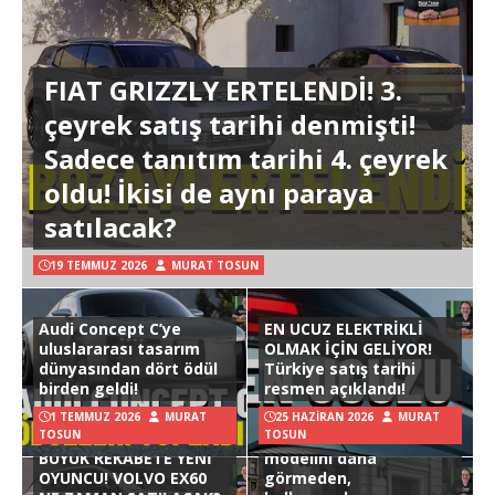
FIAT GRIZZLY ERTELENDİ! 3.
çeyrek satış tarihi denmişti!
Sadece tanıtım tarihi 4. çeyrek
oldu! İkisi de aynı paraya
satılacak?
19 TEMMUZ 2026
MURAT TOSUN
Audi Concept C’ye
EN UCUZ ELEKTRİKLİ
uluslararası tasarım
OLMAK İÇİN GELİYOR!
dünyasından dört ödül
Türkiye satış tarihi
birden geldi!
resmen açıklandı!
1 TEMMUZ 2026
MURAT
25 HAZIRAN 2026
MURAT
TOSUN
TOSUN
Hyundai Ioniq 3
BÜYÜK REKABETE YENİ
modelini daha
OYUNCU! VOLVO EX60
görmeden,