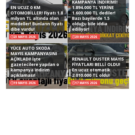
KAMPANYA İNDİRİMİ!
EN UCUZ 0 KM
1.894.000 TL YERİNE
OTOMOBİLLER! Fiyatı 1.8
1.600.000 TL dediler!
milyon TL altında olan
Bazı bayilerde 1.5
modeller! Bunların fiyatı
olduğu bile iddia
dibe vurdu!
ediliyor!
23 MAYIS 2026
20 MAYIS 2026
YÜCE AUTO SKODA
MAYIS KAMPANYASINI
AÇIKLADI! İşte
RENAULT DUSTER MAYIS
gazetecilere yapılan o
FİYATLARI BELLİ OLDU!
kampanya indirim
En ucuz otomatik
açıklaması!
2.010.000 TL oldu!
19 MAYIS 2026
17 MAYIS 2026