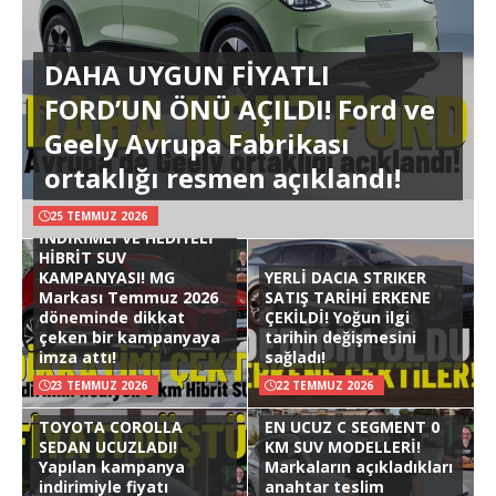
DAHA UYGUN FİYATLI
FORD’UN ÖNÜ AÇILDI! Ford ve
Geely Avrupa Fabrikası
ortaklığı resmen açıklandı!
25 TEMMUZ 2026
İNDİRİMLİ VE HEDİYELİ
HİBRİT SUV
KAMPANYASI! MG
YERLİ DACIA STRIKER
Markası Temmuz 2026
SATIŞ TARİHİ ERKENE
döneminde dikkat
ÇEKİLDİ! Yoğun ilgi
çeken bir kampanyaya
tarihin değişmesini
imza attı!
sağladı!
23 TEMMUZ 2026
22 TEMMUZ 2026
TOYOTA COROLLA
EN UCUZ C SEGMENT 0
SEDAN UCUZLADI!
KM SUV MODELLERİ!
Yapılan kampanya
Markaların açıkladıkları
indirimiyle fiyatı
anahtar teslim