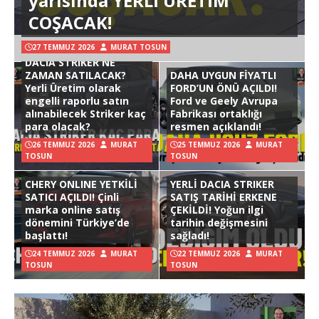
yarısında YERLİ ÜRETİM
COŞACAK!
27 TEMMUZ 2026
MURAT TOSUN
DACIA STRIKER NE
ZAMAN SATILACAK?
DAHA UYGUN FİYATLI
Yerli Üretim olarak
FORD’UN ÖNÜ AÇILDI!
engelli raporlu satın
Ford ve Geely Avrupa
alınabilecek Striker kaç
Fabrikası ortaklığı
para olacak?
resmen açıklandı!
26 TEMMUZ 2026
MURAT
25 TEMMUZ 2026
MURAT
TOSUN
TOSUN
CHERY ONLINE YETKİLİ
YERLİ DACIA STRIKER
SATICI AÇILDI! Çinli
SATIŞ TARİHİ ERKENE
marka online satış
ÇEKİLDİ! Yoğun ilgi
dönemini Türkiye’de
tarihin değişmesini
başlattı!
sağladı!
24 TEMMUZ 2026
MURAT
22 TEMMUZ 2026
MURAT
TOSUN
TOSUN