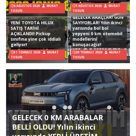
6 AĞUSTOS 2026
MURAT
1 AĞUSTOS 2026
MURAT
TOSUN
TOSUN
GELECEK ARAÇLAR! GÜN
YENİ TOYOTA HILUX
SAYIYORLAR! Yılın ikinci
SATIŞ TARİHİ
yarısında bol bol
AÇIKLANDI! Pickup
yepyeni 0 km otomobil
sınıfına yine çok iddialı
modellerini
geliyor!
konuşacağız!
31 TEMMUZ 2026
MURAT
29 TEMMUZ 2026
MURAT
TOSUN
TOSUN
GELECEK 0 KM ARABALAR
BELLİ OLDU! Yılın ikinci