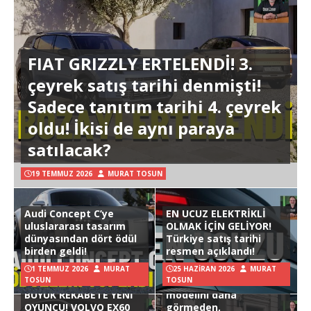
FIAT GRIZZLY ERTELENDİ! 3.
çeyrek satış tarihi denmişti!
Sadece tanıtım tarihi 4. çeyrek
oldu! İkisi de aynı paraya
satılacak?
19 TEMMUZ 2026
MURAT TOSUN
Audi Concept C’ye
EN UCUZ ELEKTRİKLİ
uluslararası tasarım
OLMAK İÇİN GELİYOR!
dünyasından dört ödül
Türkiye satış tarihi
birden geldi!
resmen açıklandı!
1 TEMMUZ 2026
MURAT
25 HAZIRAN 2026
MURAT
TOSUN
TOSUN
Hyundai Ioniq 3
BÜYÜK REKABETE YENİ
modelini daha
OYUNCU! VOLVO EX60
görmeden,