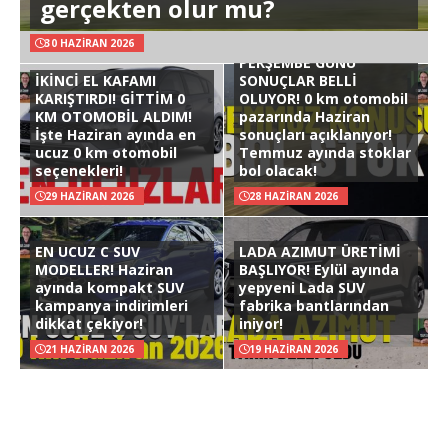
gerçekten olur mu?
30 HAZIRAN 2026
PERŞEMBE GÜNÜ
İKİNCİ EL KAFAMI
SONUÇLAR BELLİ
KARIŞTIRDI! GİTTİM 0
OLUYOR! 0 km otomobil
KM OTOMOBİL ALDIM!
pazarında Haziran
İşte Haziran ayında en
sonuçları açıklanıyor!
ucuz 0 km otomobil
Temmuz ayında stoklar
seçenekleri!
bol olacak!
29 HAZIRAN 2026
28 HAZIRAN 2026
EN UCUZ C SUV
LADA AZIMUT ÜRETİMİ
MODELLER! Haziran
BAŞLIYOR! Eylül ayında
ayında kompakt SUV
yepyeni Lada SUV
kampanya indirimleri
fabrika bantlarından
dikkat çekiyor!
iniyor!
21 HAZIRAN 2026
19 HAZIRAN 2026