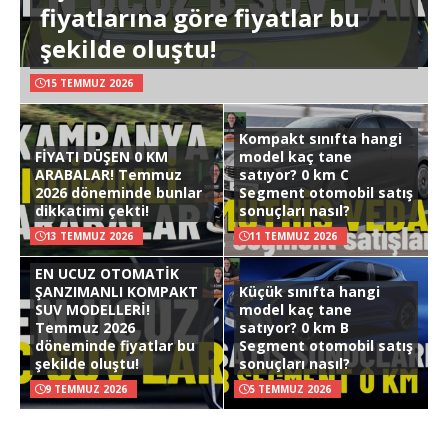
fiyatlarına göre fiyatlar bu
şekilde oluştu!
15 TEMMUZ 2026
Kompakt sınıfta hangi
FİYATI DÜŞEN 0 KM
model kaç tane
ARABALAR! Temmuz
satıyor? 0 km C
2026 döneminde bunlar
Segment otomobil satış
dikkatimi çekti!
sonuçları nasıl?
13 TEMMUZ 2026
11 TEMMUZ 2026
EN UCUZ OTOMATİK
ŞANZIMANLI KOMPAKT
Küçük sınıfta hangi
SUV MODELLERİ!
model kaç tane
Temmuz 2026
satıyor? 0 km B
döneminde fiyatlar bu
Segment otomobil satış
şekilde oluştu!
sonuçları nasıl?
9 TEMMUZ 2026
5 TEMMUZ 2026