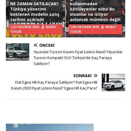
NE ZAMAN SATILACAK?
kullanmadan
Türkiye yönetimi
kötüleyenler oldu! Bu
beklenen modelin satış
insanlar ne istiyor
tarihini açıkladı!
anlamak mümkün değil!
22 HAZIRAN 2026
MURAT
20 HAZIRAN 2026
MURAT
TOSUN
TOSUN
ÖNCEKI
Hyundai Tucson Kasım Fiyat Listesi Nasıl? Hyundai
Tucson Kompakt SUV Türkiye’de Kaç Paraya
Satılıyor?
SONRAKI
Fiat Egea HB Kaç Paraya Satılıyor? Fiat Egea HB
Kasım 2020 Fiyat Listesi Nasıl? Egea HB Kaç Para?