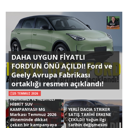
DAHA UYGUN FİYATLI
FORD’UN ÖNÜ AÇILDI! Ford ve
Geely Avrupa Fabrikası
ortaklığı resmen açıklandı!
25 TEMMUZ 2026
İNDİRİMLİ VE HEDİYELİ
HİBRİT SUV
KAMPANYASI! MG
YERLİ DACIA STRIKER
Markası Temmuz 2026
SATIŞ TARİHİ ERKENE
döneminde dikkat
ÇEKİLDİ! Yoğun ilgi
çeken bir kampanyaya
tarihin değişmesini