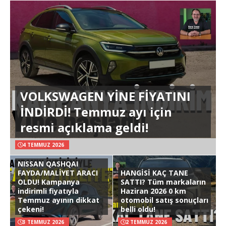
VOLKSWAGEN YİNE FİYATINI
İNDİRDİ! Temmuz ayı için
resmi açıklama geldi!
4 TEMMUZ 2026
NISSAN QASHQAI
FAYDA/MALİYET ARACI
HANGİSİ KAÇ TANE
OLDU! Kampanya
SATTI? Tüm markaların
indirimli fiyatıyla
Haziran 2026 0 km
Temmuz ayının dikkat
otomobil satış sonuçları
çekeni!
belli oldu!
3 TEMMUZ 2026
2 TEMMUZ 2026