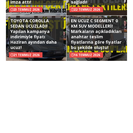
imza attı!
sağladı!
23 TEMMUZ 2026
22 TEMMUZ 2026
TOYOTA COROLLA
EN UCUZ C SEGMENT 0
SEDAN UCUZLADI!
KM SUV MODELLERİ!
Yapılan kampanya
Markaların açıkladıkları
indirimiyle fiyatı
anahtar teslim
Haziran ayından daha
fiyatlarına göre fiyatlar
ucuz!
bu şekilde oluştu!
21 TEMMUZ 2026
16 TEMMUZ 2026