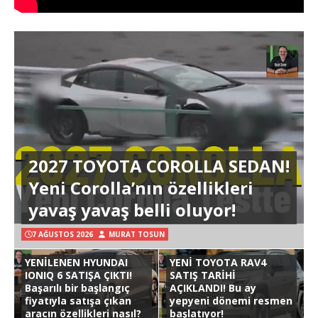
2027 TOYOTA COROLLA SEDAN!
Yeni Corolla’nın özellikleri
yavaş yavaş belli oluyor!
7 AĞUSTOS 2026
MURAT TOSUN
YENİLENEN HYUNDAI
YENİ TOYOTA RAV4
IONIQ 6 SATIŞA ÇIKTI!
SATIŞ TARİHİ
Başarılı bir başlangıç
AÇIKLANDI! Bu ay
fiyatıyla satışa çıkan
yepyeni dönemi resmen
aracın özellikleri nasıl?
başlatıyor!