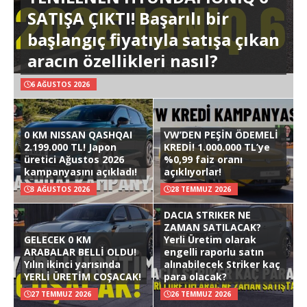
SATIŞA ÇIKTI! Başarılı bir
başlangıç fiyatıyla satışa çıkan
aracın özellikleri nasıl?
6 AĞUSTOS 2026
0 KM NISSAN QASHQAI
VW’DEN PEŞİN ÖDEMELİ
2.199.000 TL! Japon
KREDİ! 1.000.000 TL’ye
üretici Ağustos 2026
%0,99 faiz oranı
kampanyasını açıkladı!
açıklıyorlar!
3 AĞUSTOS 2026
28 TEMMUZ 2026
DACIA STRIKER NE
ZAMAN SATILACAK?
GELECEK 0 KM
Yerli Üretim olarak
ARABALAR BELLİ OLDU!
engelli raporlu satın
Yılın ikinci yarısında
alınabilecek Striker kaç
YERLİ ÜRETİM COŞACAK!
para olacak?
27 TEMMUZ 2026
26 TEMMUZ 2026