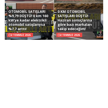
OTOMOBİL SATIŞLARI
0 KM OTOMOBİL
%9,79 DÜŞTÜ! 0 km 160
SATIŞLARI DÜŞTÜ!
kW’ye kadar elektrikli
Haziran sonuçlarına
otomobil satışlarıysa
göre bazı markaları
%7,7 arttı!
takip edeceğim!
2 TEMMUZ 2026
2 TEMMUZ 2026