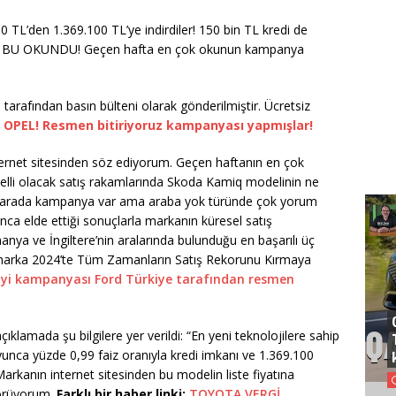
TL’den 1.369.100 TL’ye indirdiler! 150 bin TL kredi de
ÇOK BU OKUNDU! Geçen hafta en çok okunun kampanya
tarafından basın bülteni olarak gönderilmiştir. Ücretsiz
 OPEL! Resmen bitiriyoruz kampanyası yapmışlar!
ernet sitesinden söz ediyorum. Geçen haftanın en çok
elli olacak satış rakamlarında Skoda Kamiq modelinin ne
 Bu arada kampanya var ama araba yok türünde çok yorum
a elde ettiği sonuçlarla markanın küresel satış
ya ve İngiltere’nin aralarında bulunduğu en başarılı üç
e marka 2024’te Tüm Zamanların Satış Rekorunu Kırmaya
 iyi kampanyası Ford Türkiye tarafından resmen
ıklamada şu bilgilere yer verildi: “En yeni teknolojilere sahip
nca yüzde 0,99 faiz oranıyla kredi imkanı ve 1.369.100
Markanın internet sitesinden bu modelin liste fiyatına
görüyorum.
Farklı bir haber linki:
TOYOTA VERGİ