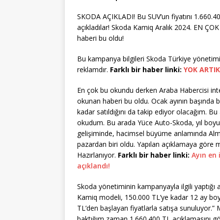
SKODA AÇIKLADI! Bu SUV’un fiyatını 1.660.400 
açıkladılar! Skoda Kamiq Aralık 2024. EN 
haberi bu oldu!
Bu kampanya bilgileri Skoda Türkiye yönetimi 
reklamdır.
Farklı bir haber linki:
YOK ARTIK
En çok bu okundu derken Araba Habercisi int
okunan haberi bu oldu. Ocak ayının başında b
kadar satıldığını da takip ediyor olacağım.
okudum. Bu arada Yüce Auto-Skoda, yıl boyunc
gelişiminde, hacimsel büyüme anlamında Alman
pazardan biri oldu. Yapılan açıklamaya gör
Hazırlanıyor.
Farklı bir haber linki:
Ayın en
açıklandı!
Skoda yönetiminin kampanyayla ilgili yaptığı aç
Kamiq modeli, 150.000 TL’ye kadar 12 ay boyu
TL’den başlayan fiyatlarla satışa sunuluyor.” 
baktığım zaman 1.660.400 TL açıklamasını 