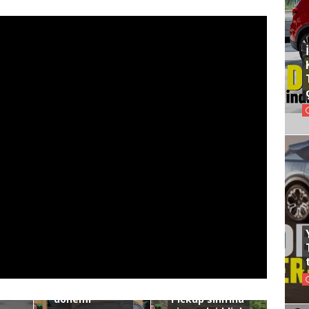
YENİ TOYOTA
RAV4 SATIŞ
YENİ TOYOTA
TARİHİ
HILUX SATIŞ
AÇIKLANDI! Bu
TARİHİ
ay yepyeni
AÇIKLANDI!
dönemi
Pickup sınıfına