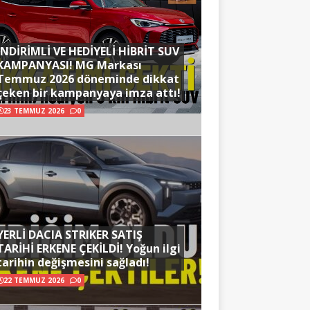
İNDİRİMLİ VE HEDİYELİ HİBRİT SUV
KAMPANYASI! MG Markası
Temmuz 2026 döneminde dikkat
çeken bir kampanyaya imza attı!
23 TEMMUZ 2026
0
YERLİ DACIA STRIKER SATIŞ
TARİHİ ERKENE ÇEKİLDİ! Yoğun ilgi
tarihin değişmesini sağladı!
22 TEMMUZ 2026
0