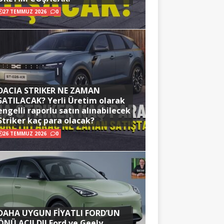
27 TEMMUZ 2026
0
DACIA STRIKER NE ZAMAN
SATILACAK? Yerli Üretim olarak
engelli raporlu satın alınabilecek
Striker kaç para olacak?
26 TEMMUZ 2026
0
DAHA UYGUN FİYATLI FORD’UN
ÖNÜ AÇILDI! Ford ve Geely