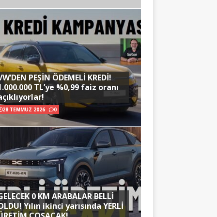
VW’DEN PEŞİN ÖDEMELİ KREDİ!
1.000.000 TL’ye %0,99 faiz oranı
açıklıyorlar!
28 TEMMUZ 2026
0
GELECEK 0 KM ARABALAR BELLİ
OLDU! Yılın ikinci yarısında YERLİ
ÜRETİM COŞACAK!