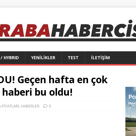
 / HYBRID
YENİLİKLER
TEST
İLETİŞİM
! Geçen hafta en çok
aberi bu oldu!
 FİYATLARI
,
HABERLER
0