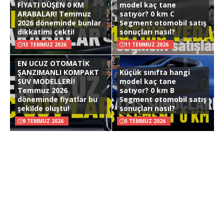
FİYATI DÜŞEN 0 KM
model kaç tane
ARABALAR! Temmuz
satıyor? 0 km C
2026 döneminde bunlar
Segment otomobil satış
dikkatimi çekti!
sonuçları nasıl?
13 TEMMUZ 2026
11 TEMMUZ 2026
EN UCUZ OTOMATİK
ŞANZIMANLI KOMPAKT
Küçük sınıfta hangi
SUV MODELLERİ!
model kaç tane
Temmuz 2026
satıyor? 0 km B
döneminde fiyatlar bu
Segment otomobil satış
şekilde oluştu!
sonuçları nasıl?
9 TEMMUZ 2026
5 TEMMUZ 2026