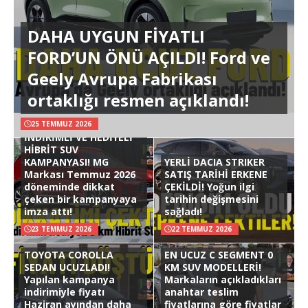
DAHA UYGUN FİYATLI
FORD’UN ÖNÜ AÇILDI! Ford ve
Geely Avrupa Fabrikası
ortaklığı resmen açıklandı!
25 TEMMUZ 2026
İNDİRİMLİ VE HEDİYELİ
HİBRİT SUV
KAMPANYASI! MG
YERLİ DACIA STRIKER
Markası Temmuz 2026
SATIŞ TARİHİ ERKENE
döneminde dikkat
ÇEKİLDİ! Yoğun ilgi
çeken bir kampanyaya
tarihin değişmesini
imza attı!
sağladı!
23 TEMMUZ 2026
22 TEMMUZ 2026
TOYOTA COROLLA
EN UCUZ C SEGMENT 0
SEDAN UCUZLADI!
KM SUV MODELLERİ!
Yapılan kampanya
Markaların açıkladıkları
indirimiyle fiyatı
anahtar teslim
Haziran ayından daha
fiyatlarına göre fiyatlar