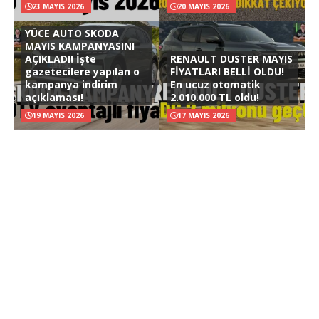
23 MAYIS 2026
20 MAYIS 2026
YÜCE AUTO SKODA
MAYIS KAMPANYASINI
AÇIKLADI! İşte
RENAULT DUSTER MAYIS
gazetecilere yapılan o
FİYATLARI BELLİ OLDU!
kampanya indirim
En ucuz otomatik
açıklaması!
2.010.000 TL oldu!
19 MAYIS 2026
17 MAYIS 2026