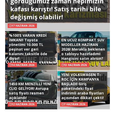
gördüğümüz zaman hepimizin
kafası karıştı! Satış tarihi bile
değişmiş olabilir!
17 HAZIRAN 2026
%100’E VARAN KREDİ
İMKANI! Toyota
EN UCUZ KOMPAKT SUV
yönetimi 10.000 TL
MODELLER HAZİRAN
peşinat ver geri
2026! Merakla beklenen
kalanını taksitle öde
o tabloyu hazırladım!
diyor!
Hangisini satın alırsın?
14 HAZIRAN 2026
13 HAZIRAN 2026
YENİ VOLKSWAGEN T-
ROC İÇİN KAMPANYA
1450 KM MENZİLLİ YENİ
BAŞLADI! Giriş
CLIO GELİYOR! Avrupa
paketindeki fiyat
satış fiyatı resmen
indirimli araba fiyatları
açıklandı!
açısından dikkat çekti!
12 HAZIRAN 2026
7 HAZIRAN 2026