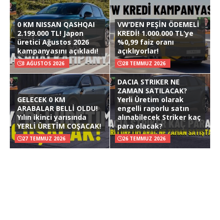
0 KM NISSAN QASHQAI
VW’DEN PEŞİN ÖDEMELİ
2.199.000 TL! Japon
KREDİ! 1.000.000 TL’ye
üretici Ağustos 2026
%0,99 faiz oranı
kampanyasını açıkladı!
açıklıyorlar!
3 AĞUSTOS 2026
28 TEMMUZ 2026
DACIA STRIKER NE
ZAMAN SATILACAK?
GELECEK 0 KM
Yerli Üretim olarak
ARABALAR BELLİ OLDU!
engelli raporlu satın
Yılın ikinci yarısında
alınabilecek Striker kaç
YERLİ ÜRETİM COŞACAK!
para olacak?
27 TEMMUZ 2026
26 TEMMUZ 2026