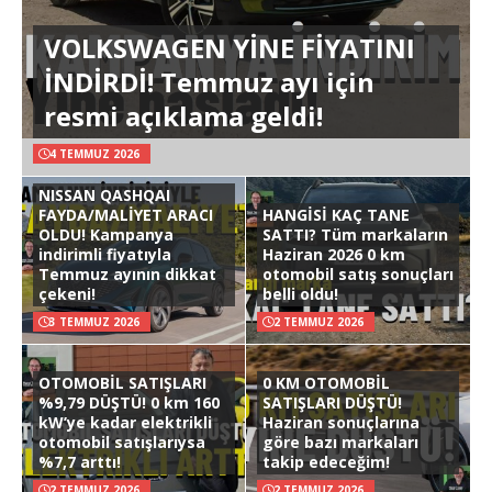
VOLKSWAGEN YİNE FİYATINI
İNDİRDİ! Temmuz ayı için
resmi açıklama geldi!
4 TEMMUZ 2026
NISSAN QASHQAI
FAYDA/MALİYET ARACI
HANGİSİ KAÇ TANE
OLDU! Kampanya
SATTI? Tüm markaların
indirimli fiyatıyla
Haziran 2026 0 km
Temmuz ayının dikkat
otomobil satış sonuçları
çekeni!
belli oldu!
3 TEMMUZ 2026
2 TEMMUZ 2026
OTOMOBİL SATIŞLARI
0 KM OTOMOBİL
%9,79 DÜŞTÜ! 0 km 160
SATIŞLARI DÜŞTÜ!
kW’ye kadar elektrikli
Haziran sonuçlarına
otomobil satışlarıysa
göre bazı markaları
%7,7 arttı!
takip edeceğim!
2 TEMMUZ 2026
2 TEMMUZ 2026