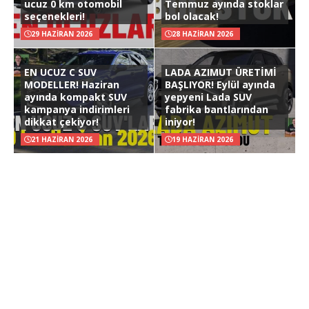
ucuz 0 km otomobil
Temmuz ayında stoklar
seçenekleri!
bol olacak!
29 HAZIRAN 2026
28 HAZIRAN 2026
EN UCUZ C SUV
LADA AZIMUT ÜRETİMİ
MODELLER! Haziran
BAŞLIYOR! Eylül ayında
ayında kompakt SUV
yepyeni Lada SUV
kampanya indirimleri
fabrika bantlarından
dikkat çekiyor!
iniyor!
21 HAZIRAN 2026
19 HAZIRAN 2026