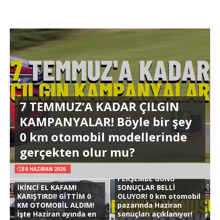
7 TEMMUZ’A KADAR ÇILGIN
KAMPANYALAR! Böyle bir şey
0 km otomobil modellerinde
gerçekten olur mu?
30 HAZIRAN 2026
PERŞEMBE GÜNÜ
İKİNCİ EL KAFAMI
SONUÇLAR BELLİ
KARIŞTIRDI! GİTTİM 0
OLUYOR! 0 km otomobil
KM OTOMOBİL ALDIM!
pazarında Haziran
İşte Haziran ayında en
sonuçları açıklanıyor!