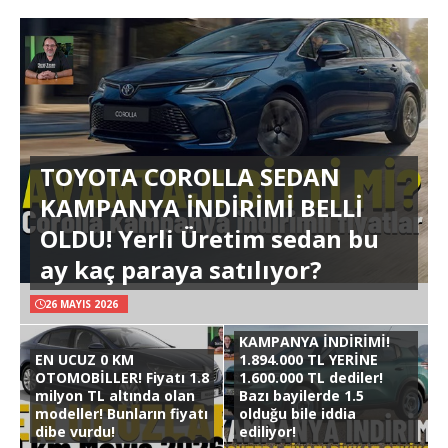
TOYOTA COROLLA SEDAN
KAMPANYA İNDİRİMİ BELLİ
OLDU! Yerli Üretim sedan bu
ay kaç paraya satılıyor?
26 MAYIS 2026
KAMPANYA İNDİRİMİ!
EN UCUZ 0 KM
1.894.000 TL YERİNE
OTOMOBİLLER! Fiyatı 1.8
1.600.000 TL dediler!
milyon TL altında olan
Bazı bayilerde 1.5
modeller! Bunların fiyatı
olduğu bile iddia
dibe vurdu!
ediliyor!