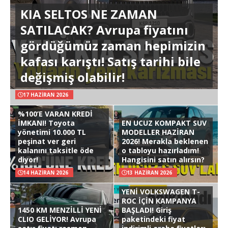
KIA SELTOS NE ZAMAN
SATILACAK? Avrupa fiyatını
gördüğümüz zaman hepimizin
kafası karıştı! Satış tarihi bile
değişmiş olabilir!
17 HAZIRAN 2026
%100’E VARAN KREDİ
İMKANI! Toyota
EN UCUZ KOMPAKT SUV
yönetimi 10.000 TL
MODELLER HAZİRAN
peşinat ver geri
2026! Merakla beklenen
kalanını taksitle öde
o tabloyu hazırladım!
diyor!
Hangisini satın alırsın?
14 HAZIRAN 2026
13 HAZIRAN 2026
YENİ VOLKSWAGEN T-
ROC İÇİN KAMPANYA
1450 KM MENZİLLİ YENİ
BAŞLADI! Giriş
CLIO GELİYOR! Avrupa
paketindeki fiyat