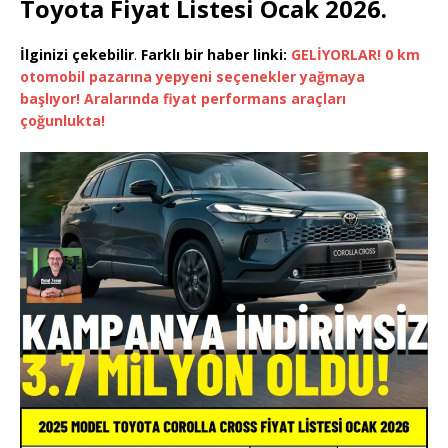
Toyota Fiyat Listesi Ocak 2026.
İlginizi çekebilir
.
Farklı bir haber linki:
GELİYORLAR! 0 km
otomobil pazarına yepyeni seçenekler yağmaya
başlıyor! Aralarında fiyat performans araçları
çoğunlukta!