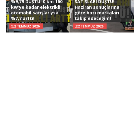
%9,79 DÜŞTÜ! 0 km 160
SATIŞLARI DÜŞTÜ!
kW’ye kadar elektrikli
Haziran sonuçlarına
otomobil satışlarıysa
göre bazı markaları
%7,7 arttı!
takip edeceğim!
2 TEMMUZ 2026
2 TEMMUZ 2026