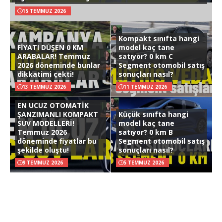
15 TEMMUZ 2026
Kompakt sınıfta hangi
FİYATI DÜŞEN 0 KM
model kaç tane
ARABALAR! Temmuz
satıyor? 0 km C
2026 döneminde bunlar
Segment otomobil satış
dikkatimi çekti!
sonuçları nasıl?
13 TEMMUZ 2026
11 TEMMUZ 2026
EN UCUZ OTOMATİK
ŞANZIMANLI KOMPAKT
Küçük sınıfta hangi
SUV MODELLERİ!
model kaç tane
Temmuz 2026
satıyor? 0 km B
döneminde fiyatlar bu
Segment otomobil satış
şekilde oluştu!
sonuçları nasıl?
9 TEMMUZ 2026
5 TEMMUZ 2026