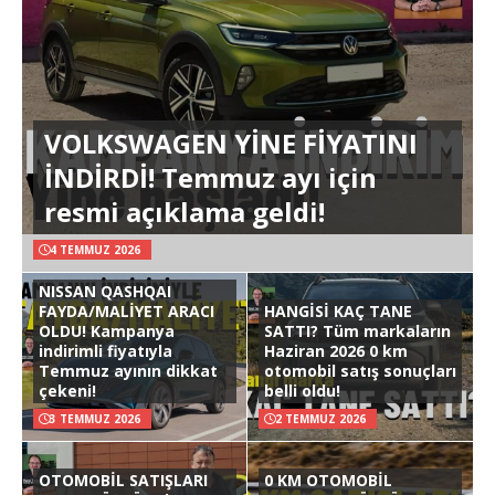
VOLKSWAGEN YİNE FİYATINI
İNDİRDİ! Temmuz ayı için
resmi açıklama geldi!
4 TEMMUZ 2026
NISSAN QASHQAI
FAYDA/MALİYET ARACI
HANGİSİ KAÇ TANE
OLDU! Kampanya
SATTI? Tüm markaların
indirimli fiyatıyla
Haziran 2026 0 km
Temmuz ayının dikkat
otomobil satış sonuçları
çekeni!
belli oldu!
3 TEMMUZ 2026
2 TEMMUZ 2026
OTOMOBİL SATIŞLARI
0 KM OTOMOBİL