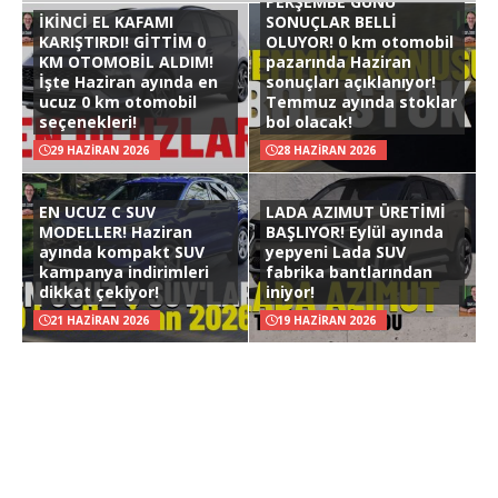
PERŞEMBE GÜNÜ
İKİNCİ EL KAFAMI
SONUÇLAR BELLİ
KARIŞTIRDI! GİTTİM 0
OLUYOR! 0 km otomobil
KM OTOMOBİL ALDIM!
pazarında Haziran
İşte Haziran ayında en
sonuçları açıklanıyor!
ucuz 0 km otomobil
Temmuz ayında stoklar
seçenekleri!
bol olacak!
29 HAZIRAN 2026
28 HAZIRAN 2026
EN UCUZ C SUV
LADA AZIMUT ÜRETİMİ
MODELLER! Haziran
BAŞLIYOR! Eylül ayında
ayında kompakt SUV
yepyeni Lada SUV
kampanya indirimleri
fabrika bantlarından
dikkat çekiyor!
iniyor!
21 HAZIRAN 2026
19 HAZIRAN 2026