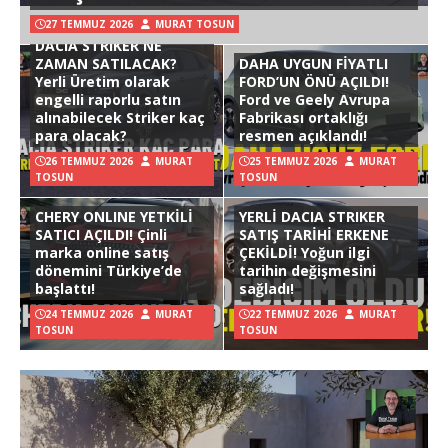
27 TEMMUZ 2026
MURAT TOSUN
DACIA STRIKER NE
ZAMAN SATILACAK?
DAHA UYGUN FİYATLI
Yerli Üretim olarak
FORD’UN ÖNÜ AÇILDI!
engelli raporlu satın
Ford ve Geely Avrupa
alınabilecek Striker kaç
Fabrikası ortaklığı
para olacak?
resmen açıklandı!
26 TEMMUZ 2026
MURAT
25 TEMMUZ 2026
MURAT
TOSUN
TOSUN
CHERY ONLINE YETKİLİ
YERLİ DACIA STRIKER
SATICI AÇILDI! Çinli
SATIŞ TARİHİ ERKENE
marka online satış
ÇEKİLDİ! Yoğun ilgi
dönemini Türkiye’de
tarihin değişmesini
başlattı!
sağladı!
24 TEMMUZ 2026
MURAT
22 TEMMUZ 2026
MURAT
TOSUN
TOSUN