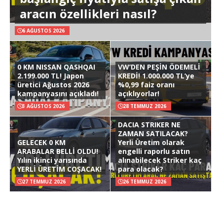
aracın özellikleri nasıl?
6 AĞUSTOS 2026
0 KM NISSAN QASHQAI
VW’DEN PEŞİN ÖDEMELİ
2.199.000 TL! Japon
KREDİ! 1.000.000 TL’ye
üretici Ağustos 2026
%0,99 faiz oranı
kampanyasını açıkladı!
açıklıyorlar!
3 AĞUSTOS 2026
28 TEMMUZ 2026
DACIA STRIKER NE
ZAMAN SATILACAK?
GELECEK 0 KM
Yerli Üretim olarak
ARABALAR BELLİ OLDU!
engelli raporlu satın
Yılın ikinci yarısında
alınabilecek Striker kaç
YERLİ ÜRETİM COŞACAK!
para olacak?
27 TEMMUZ 2026
26 TEMMUZ 2026