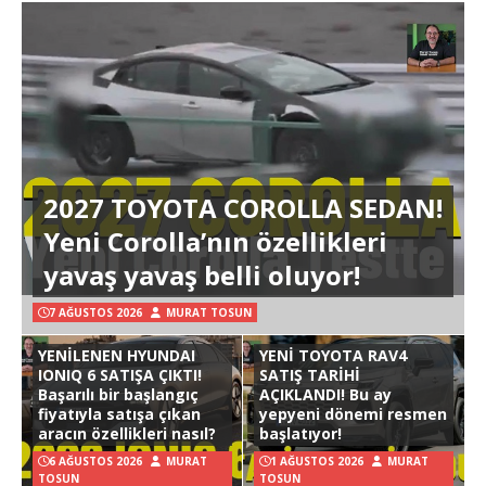
2027 TOYOTA COROLLA SEDAN!
Yeni Corolla’nın özellikleri
yavaş yavaş belli oluyor!
7 AĞUSTOS 2026
MURAT TOSUN
YENİLENEN HYUNDAI
YENİ TOYOTA RAV4
IONIQ 6 SATIŞA ÇIKTI!
SATIŞ TARİHİ
Başarılı bir başlangıç
AÇIKLANDI! Bu ay
fiyatıyla satışa çıkan
yepyeni dönemi resmen
aracın özellikleri nasıl?
başlatıyor!
6 AĞUSTOS 2026
MURAT
1 AĞUSTOS 2026
MURAT
TOSUN
TOSUN