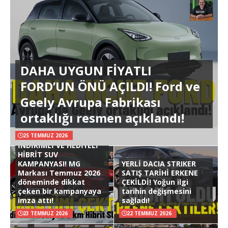
DAHA UYGUN FİYATLI
FORD’UN ÖNÜ AÇILDI! Ford ve
Geely Avrupa Fabrikası
ortaklığı resmen açıklandı!
25 TEMMUZ 2026
İNDİRİMLİ VE HEDİYELİ
HİBRİT SUV
KAMPANYASI! MG
YERLİ DACIA STRIKER
Markası Temmuz 2026
SATIŞ TARİHİ ERKENE
döneminde dikkat
ÇEKİLDİ! Yoğun ilgi
çeken bir kampanyaya
tarihin değişmesini
imza attı!
sağladı!
23 TEMMUZ 2026
22 TEMMUZ 2026