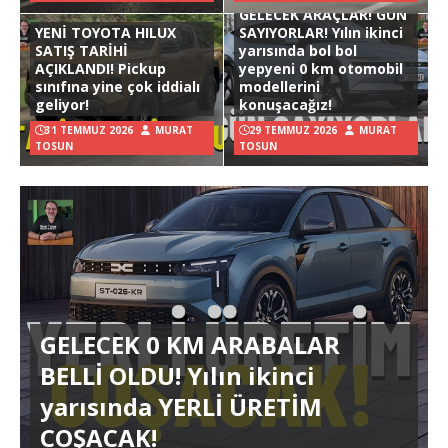
GELECEK ARAÇLAR! GÜN
YENİ TOYOTA HILUX
SAYIYORLAR! Yılın ikinci
SATIŞ TARİHİ
yarısında bol bol
AÇIKLANDI! Pickup
yepyeni 0 km otomobil
sınıfına yine çok iddialı
modellerini
geliyor!
konuşacağız!
31 TEMMUZ 2026
MURAT
29 TEMMUZ 2026
MURAT
TOSUN
TOSUN
GELECEK 0 KM ARABALAR
BELLİ OLDU! Yılın ikinci
yarısında YERLİ ÜRETİM
COŞACAK!