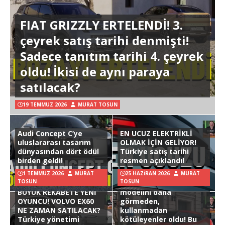
FIAT GRIZZLY ERTELENDİ! 3.
çeyrek satış tarihi denmişti!
Sadece tanıtım tarihi 4. çeyrek
oldu! İkisi de aynı paraya
satılacak?
19 TEMMUZ 2026
MURAT TOSUN
Audi Concept C’ye
EN UCUZ ELEKTRİKLİ
uluslararası tasarım
OLMAK İÇİN GELİYOR!
dünyasından dört ödül
Türkiye satış tarihi
birden geldi!
resmen açıklandı!
1 TEMMUZ 2026
MURAT
25 HAZIRAN 2026
MURAT
TOSUN
TOSUN
Hyundai Ioniq 3
BÜYÜK REKABETE YENİ
modelini daha
OYUNCU! VOLVO EX60
görmeden,
NE ZAMAN SATILACAK?
kullanmadan
Türkiye yönetimi
kötüleyenler oldu! Bu