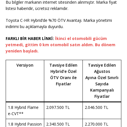
Bu bilgiler markanın internet sitesinden alınmıştır. Marka fiyat
listesi haberidir, ücretsiz reklamdır.
Toyota C-HR Hybrid’de %70 ÖTV Avantajı. Marka yönetimi
indirimi bu açıklamayla duyurdu.
FARKLI BİR HABER LİNKİ:
İkinci el otomobili gücüm
yetmedi, gittim 0 km otomobil satın aldım. Bu dönem
yeniden başladı.
Versiyon
Tavsiye Edilen
Tavsiye Edilen
Hybrid’e Özel
Ağustos
ÖTV Oranı ile
Ayına Özel Sınırlı
Fiyatlar
Sayıda
Kampanyalı
Fiyatlar
1.8 Hybrid Flame
2.097.500 TL
2.046.500 TL
e-CVT**
1.8 Hybrid Passion
2.340.500 TL
2.270.000 TL