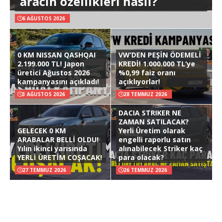
aracın özellikleri nasıl?
6 AĞUSTOS 2026
0 KM NISSAN QASHQAI
VW’DEN PEŞİN ÖDEMELİ
2.199.000 TL! Japon
KREDİ! 1.000.000 TL’ye
üretici Ağustos 2026
%0,99 faiz oranı
kampanyasını açıkladı!
açıklıyorlar!
3 AĞUSTOS 2026
28 TEMMUZ 2026
DACIA STRIKER NE
ZAMAN SATILACAK?
GELECEK 0 KM
Yerli Üretim olarak
ARABALAR BELLİ OLDU!
engelli raporlu satın
Yılın ikinci yarısında
alınabilecek Striker kaç
YERLİ ÜRETİM COŞACAK!
para olacak?
27 TEMMUZ 2026
26 TEMMUZ 2026