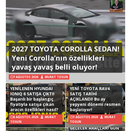
2027 TOYOTA COROLLA SEDAN!
Yeni Corolla’nın özellikleri
yavaş yavaş belli oluyor!
7 AĞUSTOS 2026
MURAT TOSUN
YENİLENEN HYUNDAI
YENİ TOYOTA RAV4
IONIQ 6 SATIŞA ÇIKTI!
SATIŞ TARİHİ
Başarılı bir başlangıç
AÇIKLANDI! Bu ay
fiyatıyla satışa çıkan
yepyeni dönemi resmen
aracın özellikleri nasıl?
başlatıyor!
6 AĞUSTOS 2026
MURAT
1 AĞUSTOS 2026
MURAT
TOSUN
TOSUN
GELECEK ARAÇLAR! GÜN