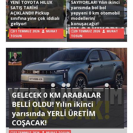
YENİ TOYOTA HILUX
SAYIYORLAR! Yılın ikinci
SATIŞ TARİHİ
yarısında bol bol
AÇIKLANDI! Pickup
yepyeni 0 km otomobil
sınıfına yine çok iddialı
modellerini
geliyor!
konuşacağız!
31 TEMMUZ 2026
MURAT
29 TEMMUZ 2026
MURAT
TOSUN
TOSUN
GELECEK 0 KM ARABALAR
BELLİ OLDU! Yılın ikinci
yarısında YERLİ ÜRETİM
COŞACAK!
27 TEMMUZ 2026
MURAT TOSUN