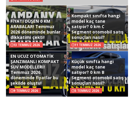
Kompakt sınıfta hangi
FİYATI DÜŞEN 0 KM
model kaç tane
ARABALAR! Temmuz
satıyor? 0 km C
2026 döneminde bunlar
Segment otomobil satış
dikkatimi çekti!
sonuçları nasıl?
13 TEMMUZ 2026
11 TEMMUZ 2026
EN UCUZ OTOMATİK
ŞANZIMANLI KOMPAKT
Küçük sınıfta hangi
SUV MODELLERİ!
model kaç tane
Temmuz 2026
satıyor? 0 km B
döneminde fiyatlar bu
Segment otomobil satış
şekilde oluştu!
sonuçları nasıl?
9 TEMMUZ 2026
5 TEMMUZ 2026