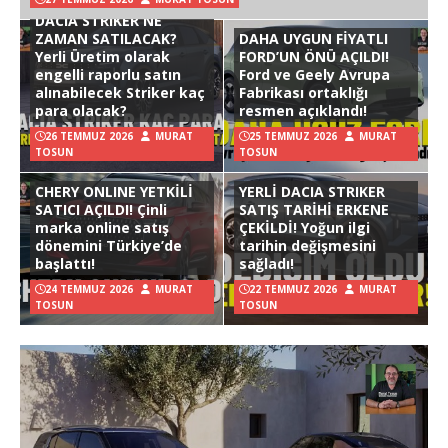
DACIA STRIKER NE
ZAMAN SATILACAK?
DAHA UYGUN FİYATLI
Yerli Üretim olarak
FORD’UN ÖNÜ AÇILDI!
engelli raporlu satın
Ford ve Geely Avrupa
alınabilecek Striker kaç
Fabrikası ortaklığı
para olacak?
resmen açıklandı!
26 TEMMUZ 2026
MURAT
25 TEMMUZ 2026
MURAT
TOSUN
TOSUN
CHERY ONLINE YETKİLİ
YERLİ DACIA STRIKER
SATICI AÇILDI! Çinli
SATIŞ TARİHİ ERKENE
marka online satış
ÇEKİLDİ! Yoğun ilgi
dönemini Türkiye’de
tarihin değişmesini
başlattı!
sağladı!
24 TEMMUZ 2026
MURAT
22 TEMMUZ 2026
MURAT
TOSUN
TOSUN