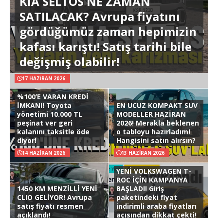
KIA SELTOS NE ZAMAN
SATILACAK? Avrupa fiyatını
gördüğümüz zaman hepimizin
kafası karıştı! Satış tarihi bile
değişmiş olabilir!
17 HAZIRAN 2026
%100’E VARAN KREDİ
İMKANI! Toyota
EN UCUZ KOMPAKT SUV
yönetimi 10.000 TL
MODELLER HAZİRAN
peşinat ver geri
2026! Merakla beklenen
kalanını taksitle öde
o tabloyu hazırladım!
diyor!
Hangisini satın alırsın?
14 HAZIRAN 2026
13 HAZIRAN 2026
YENİ VOLKSWAGEN T-
ROC İÇİN KAMPANYA
1450 KM MENZİLLİ YENİ
BAŞLADI! Giriş
CLIO GELİYOR! Avrupa
paketindeki fiyat
satış fiyatı resmen
indirimli araba fiyatları
açıklandı!
açısından dikkat çekti!