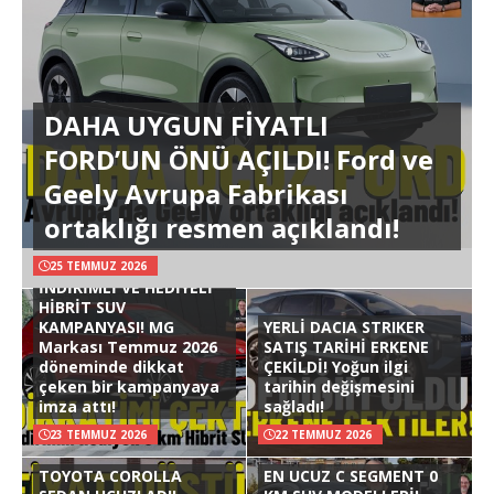
DAHA UYGUN FİYATLI
FORD’UN ÖNÜ AÇILDI! Ford ve
Geely Avrupa Fabrikası
ortaklığı resmen açıklandı!
25 TEMMUZ 2026
İNDİRİMLİ VE HEDİYELİ
HİBRİT SUV
KAMPANYASI! MG
YERLİ DACIA STRIKER
Markası Temmuz 2026
SATIŞ TARİHİ ERKENE
döneminde dikkat
ÇEKİLDİ! Yoğun ilgi
çeken bir kampanyaya
tarihin değişmesini
imza attı!
sağladı!
23 TEMMUZ 2026
22 TEMMUZ 2026
TOYOTA COROLLA
EN UCUZ C SEGMENT 0