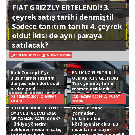
FIAT GRIZZLY ERTELENDİ! 3.
çeyrek satış tarihi denmişti!
Sadece tanıtım tarihi 4. çeyrek
oldu! İkisi de aynı paraya
satılacak?
19 TEMMUZ 2026
MURAT TOSUN
Audi Concept C’ye
EN UCUZ ELEKTRİKLİ
uluslararası tasarım
OLMAK İÇİN GELİYOR!
dünyasından dört ödül
Türkiye satış tarihi
birden geldi!
resmen açıklandı!
1 TEMMUZ 2026
MURAT
25 HAZIRAN 2026
MURAT
TOSUN
TOSUN
Hyundai Ioniq 3
BÜYÜK REKABETE YENİ
modelini daha
OYUNCU! VOLVO EX60
görmeden,
NE ZAMAN SATILACAK?
kullanmadan
Türkiye yönetimi
kötüleyenler oldu! Bu
beklenen modelin satış
insanlar ne istiyor
tarihini açıkladı!
anlamak mümkün değil!