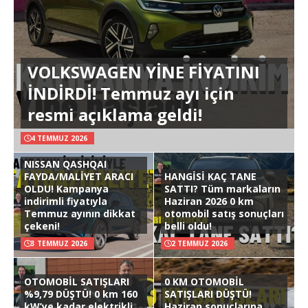
VOLKSWAGEN YİNE FİYATINI
İNDİRDİ! Temmuz ayı için
resmi açıklama geldi!
4 TEMMUZ 2026
NISSAN QASHQAI
FAYDA/MALİYET ARACI
HANGİSİ KAÇ TANE
OLDU! Kampanya
SATTI? Tüm markaların
indirimli fiyatıyla
Haziran 2026 0 km
Temmuz ayının dikkat
otomobil satış sonuçları
çekeni!
belli oldu!
3 TEMMUZ 2026
2 TEMMUZ 2026
OTOMOBİL SATIŞLARI
0 KM OTOMOBİL
%9,79 DÜŞTÜ! 0 km 160
SATIŞLARI DÜŞTÜ!
kW’ye kadar elektrikli
Haziran sonuçlarına