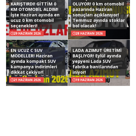
KARIŞTIRDI! GİTTİM 0
OLUYOR! 0 km otomobil
KM OTOMOBİL ALDIM!
pazarında Haziran
İşte Haziran ayında en
sonuçları açıklanıyor!
ucuz 0 km otomobil
Temmuz ayında stoklar
seçenekleri!
bol olacak!
29 HAZIRAN 2026
28 HAZIRAN 2026
EN UCUZ C SUV
LADA AZIMUT ÜRETİMİ
MODELLER! Haziran
BAŞLIYOR! Eylül ayında
ayında kompakt SUV
yepyeni Lada SUV
kampanya indirimleri
fabrika bantlarından
dikkat çekiyor!
iniyor!
21 HAZIRAN 2026
19 HAZIRAN 2026