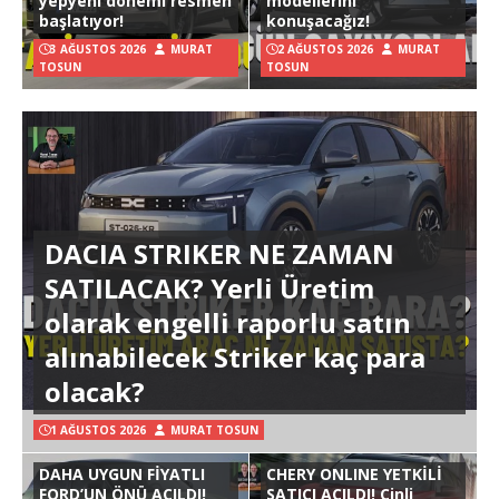
yepyeni dönemi resmen
modellerini
başlatıyor!
konuşacağız!
3 AĞUSTOS 2026
MURAT
2 AĞUSTOS 2026
MURAT
TOSUN
TOSUN
DACIA STRIKER NE ZAMAN
SATILACAK? Yerli Üretim
olarak engelli raporlu satın
alınabilecek Striker kaç para
olacak?
1 AĞUSTOS 2026
MURAT TOSUN
DAHA UYGUN FİYATLI
CHERY ONLINE YETKİLİ
FORD’UN ÖNÜ AÇILDI!
SATICI AÇILDI! Çinli