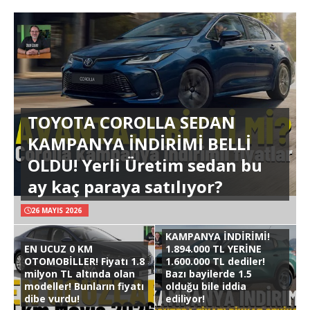
TOYOTA COROLLA SEDAN
KAMPANYA İNDİRİMİ BELLİ
OLDU! Yerli Üretim sedan bu
ay kaç paraya satılıyor?
26 MAYIS 2026
KAMPANYA İNDİRİMİ!
EN UCUZ 0 KM
1.894.000 TL YERİNE
OTOMOBİLLER! Fiyatı 1.8
1.600.000 TL dediler!
milyon TL altında olan
Bazı bayilerde 1.5
modeller! Bunların fiyatı
olduğu bile iddia
dibe vurdu!
ediliyor!