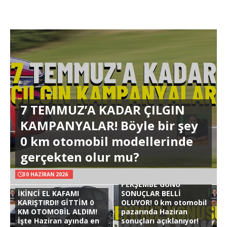
7 TEMMUZ’A KADAR ÇILGIN
KAMPANYALAR! Böyle bir şey
0 km otomobil modellerinde
gerçekten olur mu?
30 HAZIRAN 2026
PERŞEMBE GÜNÜ
İKİNCİ EL KAFAMI
SONUÇLAR BELLİ
KARIŞTIRDI! GİTTİM 0
OLUYOR! 0 km otomobil
KM OTOMOBİL ALDIM!
pazarında Haziran
İşte Haziran ayında en
sonuçları açıklanıyor!