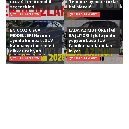
ucuz 0 km otomobil
Temmuz ayında stoklar
seçenekleri!
bol olacak!
29 HAZIRAN 2026
28 HAZIRAN 2026
EN UCUZ C SUV
LADA AZIMUT ÜRETİMİ
MODELLER! Haziran
BAŞLIYOR! Eylül ayında
ayında kompakt SUV
yepyeni Lada SUV
kampanya indirimleri
fabrika bantlarından
dikkat çekiyor!
iniyor!
21 HAZIRAN 2026
19 HAZIRAN 2026