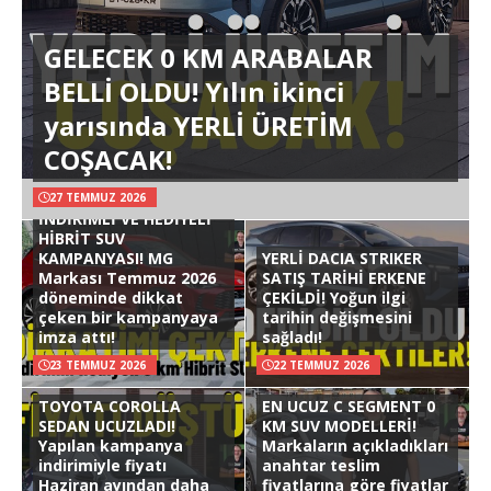
GELECEK 0 KM ARABALAR
BELLİ OLDU! Yılın ikinci
yarısında YERLİ ÜRETİM
COŞACAK!
27 TEMMUZ 2026
İNDİRİMLİ VE HEDİYELİ
HİBRİT SUV
KAMPANYASI! MG
YERLİ DACIA STRIKER
Markası Temmuz 2026
SATIŞ TARİHİ ERKENE
döneminde dikkat
ÇEKİLDİ! Yoğun ilgi
çeken bir kampanyaya
tarihin değişmesini
imza attı!
sağladı!
23 TEMMUZ 2026
22 TEMMUZ 2026
TOYOTA COROLLA
EN UCUZ C SEGMENT 0
SEDAN UCUZLADI!
KM SUV MODELLERİ!
Yapılan kampanya
Markaların açıkladıkları
indirimiyle fiyatı
anahtar teslim
Haziran ayından daha
fiyatlarına göre fiyatlar