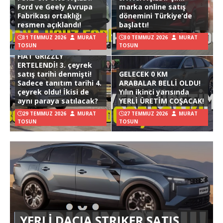
Ford ve Geely Avrupa
marka online satış
Fabrikası ortaklığı
dönemini Türkiye’de
resmen açıklandı!
başlattı!
31 TEMMUZ 2026
MURAT
30 TEMMUZ 2026
MURAT
TOSUN
TOSUN
FIAT GRIZZLY
ERTELENDİ! 3. çeyrek
satış tarihi denmişti!
GELECEK 0 KM
Sadece tanıtım tarihi 4.
ARABALAR BELLİ OLDU!
çeyrek oldu! İkisi de
Yılın ikinci yarısında
aynı paraya satılacak?
YERLİ ÜRETİM COŞACAK!
29 TEMMUZ 2026
MURAT
27 TEMMUZ 2026
MURAT
TOSUN
TOSUN
YERLİ DACIA STRIKER SATIŞ