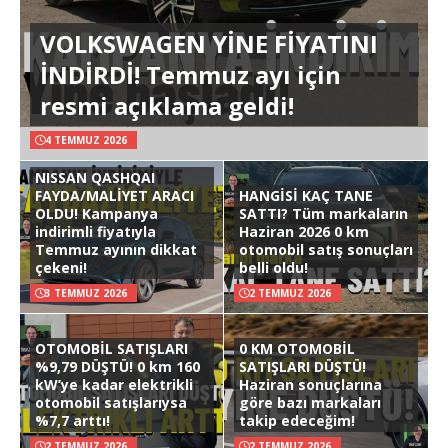
VOLKSWAGEN YİNE FİYATINI
İNDİRDİ! Temmuz ayı için
resmi açıklama geldi!
4 TEMMUZ 2026
NISSAN QASHQAI
FAYDA/MALİYET ARACI
HANGİSİ KAÇ TANE
OLDU! Kampanya
SATTI? Tüm markaların
indirimli fiyatıyla
Haziran 2026 0 km
Temmuz ayının dikkat
otomobil satış sonuçları
çekeni!
belli oldu!
3 TEMMUZ 2026
2 TEMMUZ 2026
OTOMOBİL SATIŞLARI
0 KM OTOMOBİL
%9,79 DÜŞTÜ! 0 km 160
SATIŞLARI DÜŞTÜ!
kW’ye kadar elektrikli
Haziran sonuçlarına
otomobil satışlarıysa
göre bazı markaları
%7,7 arttı!
takip edeceğim!
2 TEMMUZ 2026
2 TEMMUZ 2026