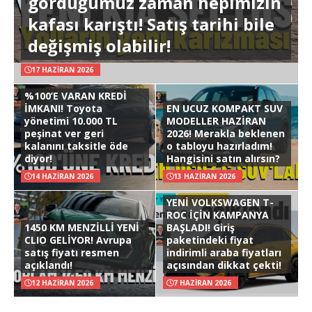
gördüğümüz zaman hepimizin
kafası karıştı! Satış tarihi bile
değişmiş olabilir!
17 HAZIRAN 2026
%100’E VARAN KREDİ
İMKANI! Toyota
EN UCUZ KOMPAKT SUV
yönetimi 10.000 TL
MODELLER HAZİRAN
peşinat ver geri
2026! Merakla beklenen
kalanını taksitle öde
o tabloyu hazırladım!
diyor!
Hangisini satın alırsın?
14 HAZIRAN 2026
13 HAZIRAN 2026
YENİ VOLKSWAGEN T-
ROC İÇİN KAMPANYA
1450 KM MENZİLLİ YENİ
BAŞLADI! Giriş
CLIO GELİYOR! Avrupa
paketindeki fiyat
satış fiyatı resmen
indirimli araba fiyatları
açıklandı!
açısından dikkat çekti!
12 HAZIRAN 2026
7 HAZIRAN 2026