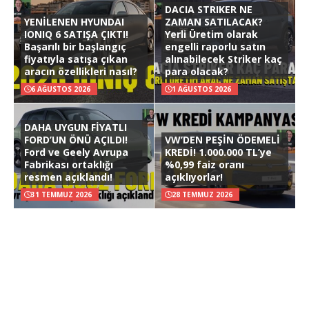
DACIA STRIKER NE
YENİLENEN HYUNDAI
ZAMAN SATILACAK?
IONIQ 6 SATIŞA ÇIKTI!
Yerli Üretim olarak
Başarılı bir başlangıç
engelli raporlu satın
fiyatıyla satışa çıkan
alınabilecek Striker kaç
aracın özellikleri nasıl?
para olacak?
6 AĞUSTOS 2026
1 AĞUSTOS 2026
DAHA UYGUN FİYATLI
FORD’UN ÖNÜ AÇILDI!
VW’DEN PEŞİN ÖDEMELİ
Ford ve Geely Avrupa
KREDİ! 1.000.000 TL’ye
Fabrikası ortaklığı
%0,99 faiz oranı
resmen açıklandı!
açıklıyorlar!
31 TEMMUZ 2026
28 TEMMUZ 2026