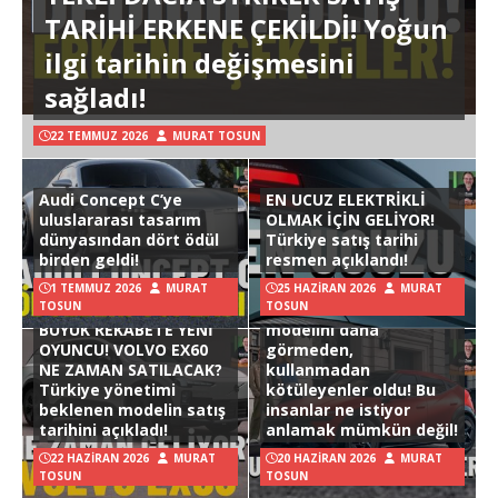
TARİHİ ERKENE ÇEKİLDİ! Yoğun
ilgi tarihin değişmesini
sağladı!
22 TEMMUZ 2026
MURAT TOSUN
Audi Concept C’ye
EN UCUZ ELEKTRİKLİ
uluslararası tasarım
OLMAK İÇİN GELİYOR!
dünyasından dört ödül
Türkiye satış tarihi
birden geldi!
resmen açıklandı!
1 TEMMUZ 2026
MURAT
25 HAZIRAN 2026
MURAT
TOSUN
TOSUN
Hyundai Ioniq 3
BÜYÜK REKABETE YENİ
modelini daha
OYUNCU! VOLVO EX60
görmeden,
NE ZAMAN SATILACAK?
kullanmadan
Türkiye yönetimi
kötüleyenler oldu! Bu
beklenen modelin satış
insanlar ne istiyor
tarihini açıkladı!
anlamak mümkün değil!
22 HAZIRAN 2026
MURAT
20 HAZIRAN 2026
MURAT
TOSUN
TOSUN