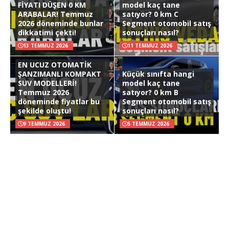
FİYATI DÜŞEN 0 KM
model kaç tane
ARABALAR! Temmuz
satıyor? 0 km C
2026 döneminde bunlar
Segment otomobil satış
dikkatimi çekti!
sonuçları nasıl?
13 TEMMUZ 2026
11 TEMMUZ 2026
EN UCUZ OTOMATİK
ŞANZIMANLI KOMPAKT
Küçük sınıfta hangi
SUV MODELLERİ!
model kaç tane
Temmuz 2026
satıyor? 0 km B
döneminde fiyatlar bu
Segment otomobil satış
şekilde oluştu!
sonuçları nasıl?
9 TEMMUZ 2026
5 TEMMUZ 2026