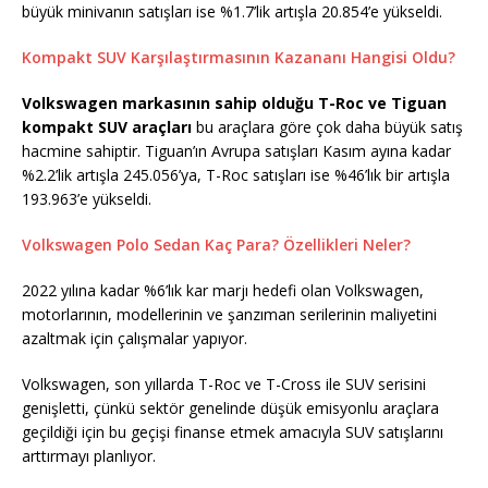
büyük minivanın satışları ise %1.7’lik artışla 20.854’e yükseldi.
Kompakt SUV Karşılaştırmasının Kazananı Hangisi Oldu?
Volkswagen markasının sahip olduğu T-Roc ve Tiguan
kompakt SUV araçları
bu araçlara göre çok daha büyük satış
hacmine sahiptir. Tiguan’ın Avrupa satışları Kasım ayına kadar
%2.2’lik artışla 245.056’ya, T-Roc satışları ise %46’lık bir artışla
193.963’e yükseldi.
Volkswagen Polo Sedan Kaç Para? Özellikleri Neler?
2022 yılına kadar %6’lık kar marjı hedefi olan Volkswagen,
motorlarının, modellerinin ve şanzıman serilerinin maliyetini
azaltmak için çalışmalar yapıyor.
Volkswagen, son yıllarda T-Roc ve T-Cross ile SUV serisini
genişletti, çünkü sektör genelinde düşük emisyonlu araçlara
geçildiği için bu geçişi finanse etmek amacıyla SUV satışlarını
arttırmayı planlıyor.