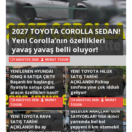
2027 TOYOTA COROLLA SEDAN!
Yeni Corolla’nın özellikleri
yavaş yavaş belli oluyor!
7 AĞUSTOS 2026
MURAT TOSUN
YENİLENEN HYUNDAI
YENİ TOYOTA HILUX
IONIQ 6 SATIŞA ÇIKTI!
SATIŞ TARİHİ
Başarılı bir başlangıç
AÇIKLANDI! Pickup
fiyatıyla satışa çıkan
sınıfına yine çok iddialı
aracın özellikleri nasıl?
geliyor!
6 AĞUSTOS 2026
MURAT
4 AĞUSTOS 2026
MURAT
TOSUN
TOSUN
GELECEK ARAÇLAR! GÜN
YENİ TOYOTA RAV4
SAYIYORLAR! Yılın ikinci
SATIŞ TARİHİ
yarısında bol bol
AÇIKLANDI! Bu ay
yepyeni 0 km otomobil