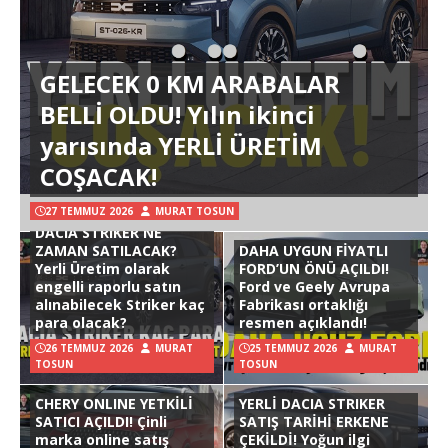
GELECEK 0 KM ARABALAR
BELLİ OLDU! Yılın ikinci
yarısında YERLİ ÜRETİM
COŞACAK!
27 TEMMUZ 2026
MURAT TOSUN
DACIA STRIKER NE
ZAMAN SATILACAK?
DAHA UYGUN FİYATLI
Yerli Üretim olarak
FORD’UN ÖNÜ AÇILDI!
engelli raporlu satın
Ford ve Geely Avrupa
alınabilecek Striker kaç
Fabrikası ortaklığı
para olacak?
resmen açıklandı!
26 TEMMUZ 2026
MURAT
25 TEMMUZ 2026
MURAT
TOSUN
TOSUN
CHERY ONLINE YETKİLİ
YERLİ DACIA STRIKER
SATICI AÇILDI! Çinli
SATIŞ TARİHİ ERKENE
marka online satış
ÇEKİLDİ! Yoğun ilgi