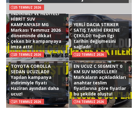
25 TEMMUZ 2026
İNDİRİMLİ VE HEDİYELİ
HİBRİT SUV
KAMPANYASI! MG
YERLİ DACIA STRIKER
Markası Temmuz 2026
SATIŞ TARİHİ ERKENE
döneminde dikkat
ÇEKİLDİ! Yoğun ilgi
çeken bir kampanyaya
tarihin değişmesini
imza attı!
sağladı!
23 TEMMUZ 2026
22 TEMMUZ 2026
TOYOTA COROLLA
EN UCUZ C SEGMENT 0
SEDAN UCUZLADI!
KM SUV MODELLERİ!
Yapılan kampanya
Markaların açıkladıkları
indirimiyle fiyatı
anahtar teslim
Haziran ayından daha
fiyatlarına göre fiyatlar
ucuz!
bu şekilde oluştu!
21 TEMMUZ 2026
16 TEMMUZ 2026