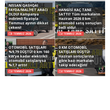
NISSAN QASHQAI
FAYDA/MALİYET ARACI
HANGİSİ KAÇ TANE
OLDU! Kampanya
SATTI? Tüm markaların
indirimli fiyatıyla
Haziran 2026 0 km
Temmuz ayının dikkat
otomobil satış sonuçları
çekeni!
belli oldu!
3 TEMMUZ 2026
2 TEMMUZ 2026
OTOMOBİL SATIŞLARI
0 KM OTOMOBİL
%9,79 DÜŞTÜ! 0 km 160
SATIŞLARI DÜŞTÜ!
kW’ye kadar elektrikli
Haziran sonuçlarına
otomobil satışlarıysa
göre bazı markaları
%7,7 arttı!
takip edeceğim!
2 TEMMUZ 2026
2 TEMMUZ 2026