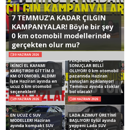
7 TEMMUZ’A KADAR ÇILGIN
KAMPANYALAR! Böyle bir şey
0 km otomobil modellerinde
gerçekten olur mu?
30 HAZIRAN 2026
PERŞEMBE GÜNÜ
İKİNCİ EL KAFAMI
SONUÇLAR BELLİ
KARIŞTIRDI! GİTTİM 0
OLUYOR! 0 km otomobil
KM OTOMOBİL ALDIM!
pazarında Haziran
İşte Haziran ayında en
sonuçları açıklanıyor!
ucuz 0 km otomobil
Temmuz ayında stoklar
seçenekleri!
bol olacak!
29 HAZIRAN 2026
28 HAZIRAN 2026
EN UCUZ C SUV
LADA AZIMUT ÜRETİMİ
MODELLER! Haziran
BAŞLIYOR! Eylül ayında
ayında kompakt SUV
yepyeni Lada SUV