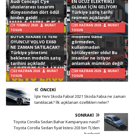
Audi Concept C’ye
EN UCUZ ELEKTRİKLİ
uluslararası tasarım
OLMAK İÇİN GELİYOR!
dünyasından dört ödül
Türkiye satış tarihi
birden geldi!
resmen açıklandı!
1 TEMMUZ 2026
MURAT
25 HAZIRAN 2026
MURAT
TOSUN
TOSUN
Hyundai Ioniq 3
BÜYÜK REKABETE YENİ
modelini daha
OYUNCU! VOLVO EX60
görmeden,
NE ZAMAN SATILACAK?
kullanmadan
Türkiye yönetimi
kötüleyenler oldu! Bu
beklenen modelin satış
insanlar ne istiyor
tarihini açıkladı!
anlamak mümkün değil!
22 HAZIRAN 2026
MURAT
20 HAZIRAN 2026
MURAT
TOSUN
TOSUN
ÖNCEKI
İşte Yeni Skoda Fabia! 2021 Skoda Fabia ne zaman
tanıtılacak? İlk açıklanan özellikleri neler?
SONRAKI
Toyota Corolla Sedan Bahar Kampanyası nasıl?
Toyota Corolla Sedan fiyat listesi 203 bin TL’den
başlıyor!