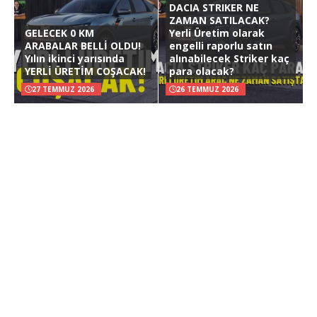
DACIA STRIKER NE
ZAMAN SATILACAK?
GELECEK 0 KM
Yerli Üretim olarak
ARABALAR BELLİ OLDU!
engelli raporlu satın
Yılın ikinci yarısında
alınabilecek Striker kaç
YERLİ ÜRETİM COŞACAK!
para olacak?
27 TEMMUZ 2026
26 TEMMUZ 2026