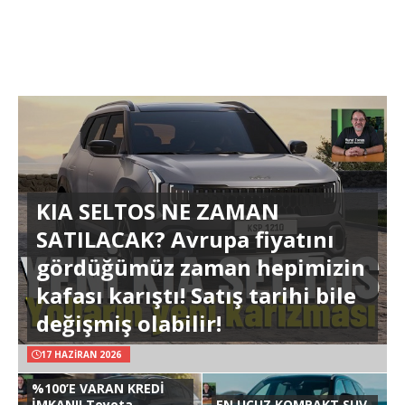
KIA SELTOS NE ZAMAN
SATILACAK? Avrupa fiyatını
gördüğümüz zaman hepimizin
kafası karıştı! Satış tarihi bile
değişmiş olabilir!
17 HAZIRAN 2026
%100’E VARAN KREDİ
İMKANI! Toyota
EN UCUZ KOMPAKT SUV