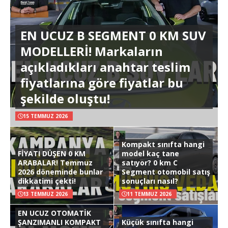
EN UCUZ B SEGMENT 0 KM SUV
MODELLERİ! Markaların
açıkladıkları anahtar teslim
fiyatlarına göre fiyatlar bu
şekilde oluştu!
15 TEMMUZ 2026
Kompakt sınıfta hangi
FİYATI DÜŞEN 0 KM
model kaç tane
ARABALAR! Temmuz
satıyor? 0 km C
2026 döneminde bunlar
Segment otomobil satış
dikkatimi çekti!
sonuçları nasıl?
13 TEMMUZ 2026
11 TEMMUZ 2026
EN UCUZ OTOMATİK
ŞANZIMANLI KOMPAKT
Küçük sınıfta hangi