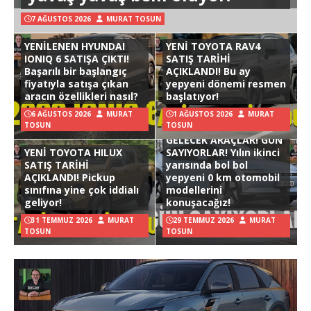
7 AĞUSTOS 2026
MURAT TOSUN
YENİLENEN HYUNDAI
YENİ TOYOTA RAV4
IONIQ 6 SATIŞA ÇIKTI!
SATIŞ TARİHİ
Başarılı bir başlangıç
AÇIKLANDI! Bu ay
fiyatıyla satışa çıkan
yepyeni dönemi resmen
aracın özellikleri nasıl?
başlatıyor!
6 AĞUSTOS 2026
MURAT
1 AĞUSTOS 2026
MURAT
TOSUN
TOSUN
GELECEK ARAÇLAR! GÜN
YENİ TOYOTA HILUX
SAYIYORLAR! Yılın ikinci
SATIŞ TARİHİ
yarısında bol bol
AÇIKLANDI! Pickup
yepyeni 0 km otomobil
sınıfına yine çok iddialı
modellerini
geliyor!
konuşacağız!
31 TEMMUZ 2026
MURAT
29 TEMMUZ 2026
MURAT
TOSUN
TOSUN