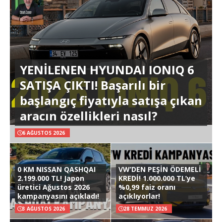
YENİLENEN HYUNDAI IONIQ 6
SATIŞA ÇIKTI! Başarılı bir
başlangıç fiyatıyla satışa çıkan
aracın özellikleri nasıl?
6 AĞUSTOS 2026
0 KM NISSAN QASHQAI
VW’DEN PEŞİN ÖDEMELİ
2.199.000 TL! Japon
KREDİ! 1.000.000 TL’ye
üretici Ağustos 2026
%0,99 faiz oranı
kampanyasını açıkladı!
açıklıyorlar!
3 AĞUSTOS 2026
28 TEMMUZ 2026