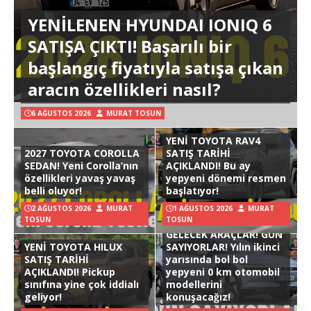
YENİLENEN HYUNDAI IONIQ 6
SATIŞA ÇIKTI! Başarılı bir
başlangıç fiyatıyla satışa çıkan
aracın özellikleri nasıl?
6 AĞUSTOS 2026
MURAT TOSUN
YENİ TOYOTA RAV4
2027 TOYOTA COROLLA
SATIŞ TARİHİ
SEDAN! Yeni Corolla’nın
AÇIKLANDI! Bu ay
özellikleri yavaş yavaş
yepyeni dönemi resmen
belli oluyor!
başlatıyor!
2 AĞUSTOS 2026
MURAT
1 AĞUSTOS 2026
MURAT
TOSUN
TOSUN
GELECEK ARAÇLAR! GÜN
YENİ TOYOTA HILUX
SAYIYORLAR! Yılın ikinci
SATIŞ TARİHİ
yarısında bol bol
AÇIKLANDI! Pickup
yepyeni 0 km otomobil
sınıfına yine çok iddialı
modellerini
geliyor!
konuşacağız!