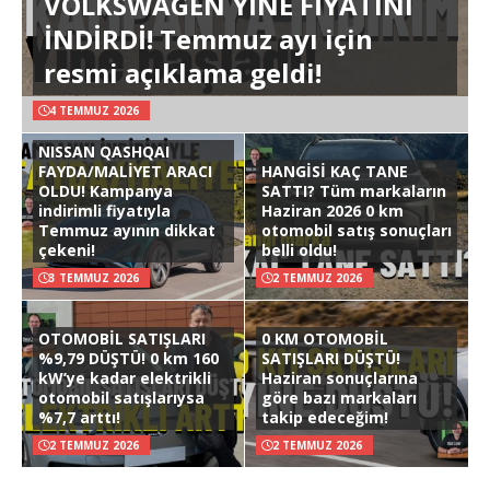
VOLKSWAGEN YİNE FİYATINI
İNDİRDİ! Temmuz ayı için
resmi açıklama geldi!
4 TEMMUZ 2026
NISSAN QASHQAI
FAYDA/MALİYET ARACI
HANGİSİ KAÇ TANE
OLDU! Kampanya
SATTI? Tüm markaların
indirimli fiyatıyla
Haziran 2026 0 km
Temmuz ayının dikkat
otomobil satış sonuçları
çekeni!
belli oldu!
3 TEMMUZ 2026
2 TEMMUZ 2026
OTOMOBİL SATIŞLARI
0 KM OTOMOBİL
%9,79 DÜŞTÜ! 0 km 160
SATIŞLARI DÜŞTÜ!
kW’ye kadar elektrikli
Haziran sonuçlarına
otomobil satışlarıysa
göre bazı markaları
%7,7 arttı!
takip edeceğim!
2 TEMMUZ 2026
2 TEMMUZ 2026