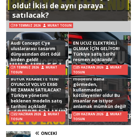
oldu! İkisi de aynı paraya
satılacak?
19 TEMMUZ 2026
MURAT TOSUN
Audi Concept C’ye
EN UCUZ ELEKTRİKLİ
uluslararası tasarım
OLMAK İÇİN GELİYOR!
dünyasından dört ödül
Türkiye satış tarihi
birden geldi!
resmen açıklandı!
1 TEMMUZ 2026
MURAT
25 HAZIRAN 2026
MURAT
TOSUN
TOSUN
Hyundai Ioniq 3
BÜYÜK REKABETE YENİ
modelini daha
OYUNCU! VOLVO EX60
görmeden,
NE ZAMAN SATILACAK?
kullanmadan
Türkiye yönetimi
kötüleyenler oldu! Bu
beklenen modelin satış
insanlar ne istiyor
tarihini açıkladı!
anlamak mümkün değil!
22 HAZIRAN 2026
MURAT
20 HAZIRAN 2026
MURAT
TOSUN
TOSUN
ÖNCEKI