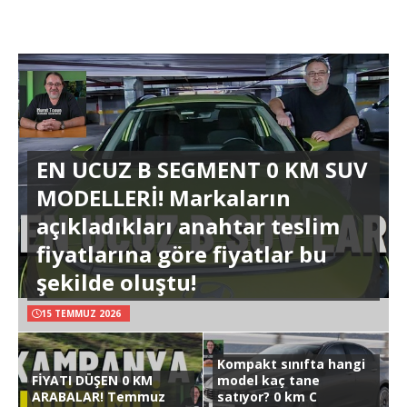
EN UCUZ B SEGMENT 0 KM SUV
MODELLERİ! Markaların
açıkladıkları anahtar teslim
fiyatlarına göre fiyatlar bu
şekilde oluştu!
15 TEMMUZ 2026
Kompakt sınıfta hangi
FİYATI DÜŞEN 0 KM
model kaç tane
ARABALAR! Temmuz
satıyor? 0 km C