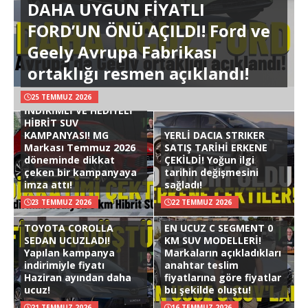
DAHA UYGUN FİYATLI
FORD’UN ÖNÜ AÇILDI! Ford ve
Geely Avrupa Fabrikası
ortaklığı resmen açıklandı!
25 TEMMUZ 2026
İNDİRİMLİ VE HEDİYELİ
HİBRİT SUV
KAMPANYASI! MG
YERLİ DACIA STRIKER
Markası Temmuz 2026
SATIŞ TARİHİ ERKENE
döneminde dikkat
ÇEKİLDİ! Yoğun ilgi
çeken bir kampanyaya
tarihin değişmesini
imza attı!
sağladı!
23 TEMMUZ 2026
22 TEMMUZ 2026
TOYOTA COROLLA
EN UCUZ C SEGMENT 0
SEDAN UCUZLADI!
KM SUV MODELLERİ!
Yapılan kampanya
Markaların açıkladıkları
indirimiyle fiyatı
anahtar teslim
Haziran ayından daha
fiyatlarına göre fiyatlar
ucuz!
bu şekilde oluştu!
21 TEMMUZ 2026
16 TEMMUZ 2026