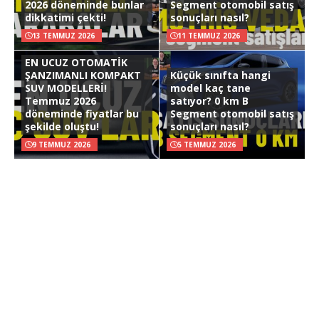
2026 döneminde bunlar
Segment otomobil satış
dikkatimi çekti!
sonuçları nasıl?
13 TEMMUZ 2026
11 TEMMUZ 2026
EN UCUZ OTOMATİK
ŞANZIMANLI KOMPAKT
Küçük sınıfta hangi
SUV MODELLERİ!
model kaç tane
Temmuz 2026
satıyor? 0 km B
döneminde fiyatlar bu
Segment otomobil satış
şekilde oluştu!
sonuçları nasıl?
9 TEMMUZ 2026
5 TEMMUZ 2026