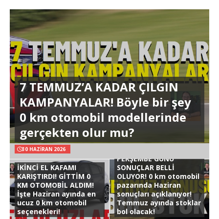
7 TEMMUZ’A KADAR ÇILGIN
KAMPANYALAR! Böyle bir şey
0 km otomobil modellerinde
gerçekten olur mu?
30 HAZIRAN 2026
PERŞEMBE GÜNÜ
İKİNCİ EL KAFAMI
SONUÇLAR BELLİ
KARIŞTIRDI! GİTTİM 0
OLUYOR! 0 km otomobil
KM OTOMOBİL ALDIM!
pazarında Haziran
İşte Haziran ayında en
sonuçları açıklanıyor!
ucuz 0 km otomobil
Temmuz ayında stoklar
seçenekleri!
bol olacak!