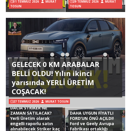
31 TEMMUZ 2026
MURAT
29 TEMMUZ 2026
MURAT
TOSUN
TOSUN
GELECEK 0 KM ARABALAR
BELLİ OLDU! Yılın ikinci
yarısında YERLİ ÜRETİM
COŞACAK!
27 TEMMUZ 2026
MURAT TOSUN
DACIA STRIKER NE
ZAMAN SATILACAK?
DAHA UYGUN FİYATLI
Yerli Üretim olarak
FORD’UN ÖNÜ AÇILDI!
engelli raporlu satın
Ford ve Geely Avrupa
alınabilecek Striker kaç
Fabrikası ortaklığı