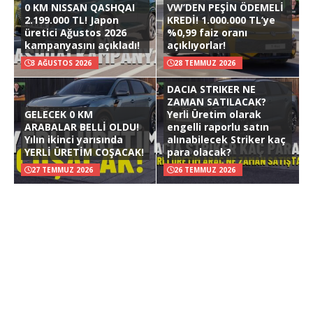
0 KM NISSAN QASHQAI
VW’DEN PEŞİN ÖDEMELİ
2.199.000 TL! Japon
KREDİ! 1.000.000 TL’ye
üretici Ağustos 2026
%0,99 faiz oranı
kampanyasını açıkladı!
açıklıyorlar!
3 AĞUSTOS 2026
28 TEMMUZ 2026
DACIA STRIKER NE
ZAMAN SATILACAK?
GELECEK 0 KM
Yerli Üretim olarak
ARABALAR BELLİ OLDU!
engelli raporlu satın
Yılın ikinci yarısında
alınabilecek Striker kaç
YERLİ ÜRETİM COŞACAK!
para olacak?
27 TEMMUZ 2026
26 TEMMUZ 2026