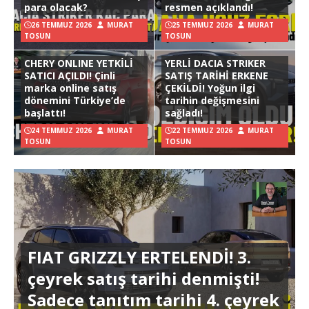
para olacak?
resmen açıklandı!
26 TEMMUZ 2026
MURAT
25 TEMMUZ 2026
MURAT
TOSUN
TOSUN
CHERY ONLINE YETKİLİ
YERLİ DACIA STRIKER
SATICI AÇILDI! Çinli
SATIŞ TARİHİ ERKENE
marka online satış
ÇEKİLDİ! Yoğun ilgi
dönemini Türkiye’de
tarihin değişmesini
başlattı!
sağladı!
24 TEMMUZ 2026
MURAT
22 TEMMUZ 2026
MURAT
TOSUN
TOSUN
FIAT GRIZZLY ERTELENDİ! 3.
çeyrek satış tarihi denmişti!
Sadece tanıtım tarihi 4. çeyrek