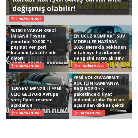
değişmiş olabilir!
17 HAZIRAN 2026
%100’E VARAN KREDİ
İMKANI! Toyota
EN UCUZ KOMPAKT SUV
yönetimi 10.000 TL
MODELLER HAZİRAN
peşinat ver geri
2026! Merakla beklenen
kalanını taksitle öde
o tabloyu hazırladım!
diyor!
Hangisini satın alırsın?
14 HAZIRAN 2026
13 HAZIRAN 2026
YENİ VOLKSWAGEN T-
ROC İÇİN KAMPANYA
1450 KM MENZİLLİ YENİ
BAŞLADI! Giriş
CLIO GELİYOR! Avrupa
paketindeki fiyat
satış fiyatı resmen
indirimli araba fiyatları
açıklandı!
açısından dikkat çekti!
12 HAZIRAN 2026
7 HAZIRAN 2026