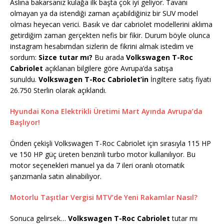
Aslına bakarsanız kulağa ilk başta çok iyi geliyor. Tavanı
olmayan ya da istendiği zaman açabildiğiniz bir SUV model
olması heyecan verici. Basık ve dar cabriolet modellerini aklıma
getirdiğim zaman gerçekten nefis bir fikir. Durum böyle olunca
instagram hesabımdan sizlerin de fikrini almak istedim ve
sordum:
Sizce tutar mı?
Bu arada
Volkswagen T-Roc
Cabriolet
açıklanan bilgilere göre Avrupa’da satışa
sunuldu.
Volkswagen T-Roc Cabriolet’in
İngiltere satış fiyatı
26.750 Sterlin olarak açıklandı.
Hyundai Kona Elektrikli Üretimi Mart Ayında Avrupa’da
Başlıyor!
Önden çekişli Volkswagen T-Roc Cabriolet için sırasıyla 115 HP
ve 150 HP güç üreten benzinli turbo motor kullanılıyor. Bu
motor seçenekleri manuel ya da 7 ileri oranlı otomatik
şanzımanla satın alınabiliyor.
Motorlu Taşıtlar Vergisi MTV’de Yeni Rakamlar Nasıl?
Sonuca gelirsek…
Volkswagen T-Roc Cabriolet
tutar mı