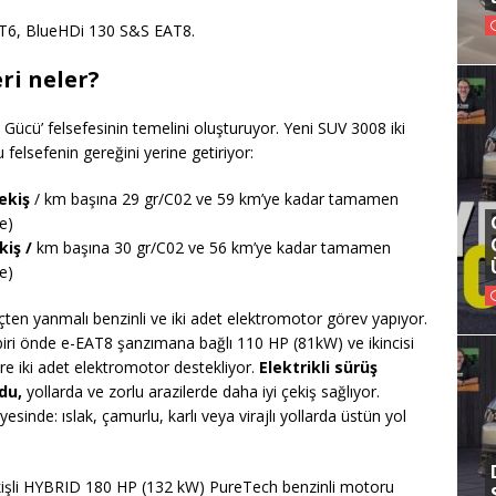
S MT6, BlueHDi 130 S&S EAT8.
ri neler?
m Gücü’ felsefesinin temelini oluşturuyor. Yeni SUV 3008 iki
u felsefenin gereğini yerine getiriyor:
ekiş
/ km başına 29 gr/C02 ve 59 km’ye kadar tamamen
e)
iş /
km başına 30 gr/C02 ve 56 km’ye kadar tamamen
e)
en yanmalı benzinli ve iki adet elektromotor görev yapıyor.
iri önde e-EAT8 şanzımana bağlı 110 HP (81kW) ve ikincisi
e iki adet elektromotor destekliyor.
Elektrikli sürüş
du,
yollarda ve zorlu arazilerde daha iyi çekiş sağlıyor.
sinde: ıslak, çamurlu, karlı veya virajlı yollarda üstün yol
kişli HYBRID 180 HP (132 kW) PureTech benzinli motoru