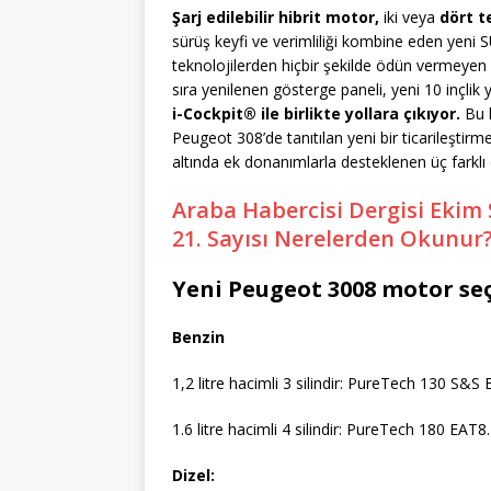
Şarj edilebilir hibrit motor,
iki veya
dört t
sürüş keyfi ve verimliliği kombine eden yeni S
teknolojilerden hiçbir şekilde ödün vermeyen
sıra yenilenen gösterge paneli, yeni 10 inçli
i-Cockpit® ile birlikte yollara çıkıyor.
Bu 
Peugeot 308’de tanıtılan yeni bir ticarileştirm
altında ek donanımlarla desteklenen üç farklı
Araba Habercisi Dergisi Ekim S
21. Sayısı Nerelerden Okunur
Yeni Peugeot 3008 motor seç
Benzin
1,2 litre hacimli 3 silindir: PureTech 130 S
1.6 litre hacimli 4 silindir: PureTech 180 EAT8.
Dizel: