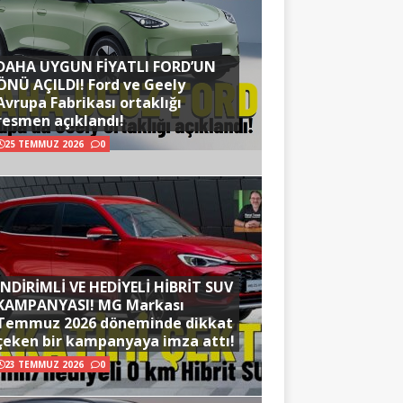
DAHA UYGUN FİYATLI FORD’UN
ÖNÜ AÇILDI! Ford ve Geely
Avrupa Fabrikası ortaklığı
resmen açıklandı!
25 TEMMUZ 2026
0
İNDİRİMLİ VE HEDİYELİ HİBRİT SUV
KAMPANYASI! MG Markası
Temmuz 2026 döneminde dikkat
çeken bir kampanyaya imza attı!
23 TEMMUZ 2026
0