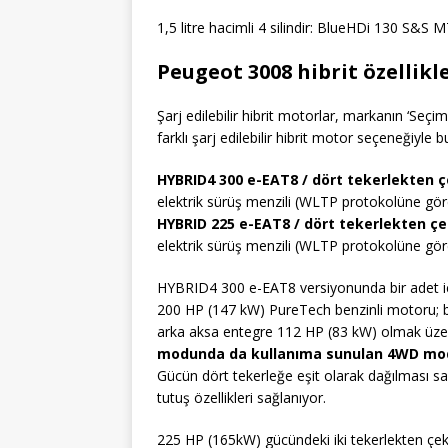
1,5 litre hacimli 4 silindir: BlueHDi 130 S&
Peugeot 3008 hibrit özellikle
Şarj edilebilir hibrit motorlar, markanın ‘Seçi
farklı şarj edilebilir hibrit motor seçeneğiyle b
HYBRID4 300 e-EAT8 / dört tekerlekten ç
elektrik sürüş menzili (WLTP protokolüne gör
HYBRID 225 e-EAT8 / dört tekerlekten çek
elektrik sürüş menzili (WLTP protokolüne gör
HYBRID4 300 e-EAT8 versiyonunda bir adet içt
200 HP (147 kW) PureTech benzinli motoru; b
arka aksa entegre 112 HP (83 kW) olmak üzer
modunda da kullanıma sunulan 4WD mo
Gücün dört tekerleğe eşit olarak dağılması saye
tutuş özellikleri sağlanıyor.
225 HP (165kW) gücündeki iki tekerlekten çe