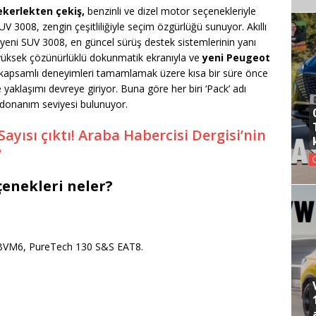
ekerlekten çekiş,
benzinli ve dizel motor seçenekleriyle
UV 3008, zengin çeşitliliğiyle seçim özgürlüğü sunuyor. Akıllı
 yeni SUV 3008, en güncel sürüş destek sistemlerinin yanı
k yüksek çözünürlüklü dokunmatik ekranıyla ve
yeni Peugeot
kapsamlı deneyimleri tamamlamak üzere kısa bir süre önce
e yaklaşımı devreye giriyor. Buna göre her biri ‘Pack’ adı
 donanım seviyesi bulunuyor.
ayısı çıktı! Araba Habercisi Dergisi’nin
?
enekleri neler?
&S BVM6, PureTech 130 S&S EAT8.