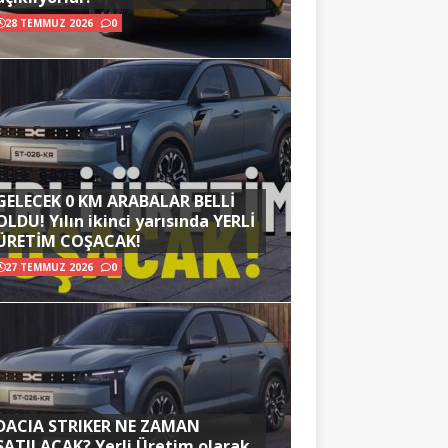
28 TEMMUZ 2026
0
GELECEK 0 KM ARABALAR BELLİ
OLDU! Yılın ikinci yarısında YERLİ
ÜRETİM COŞACAK!
27 TEMMUZ 2026
0
DACIA STRIKER NE ZAMAN
SATILACAK? Yerli Üretim olarak