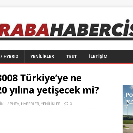
 / HYBRID
YENİLİKLER
TEST
İLETİŞİM
3008 Türkiye’ye ne
0 yılına yetişecek mi?
İKLİ / PHEV
,
HABERLER
,
YENİLİKLER
0