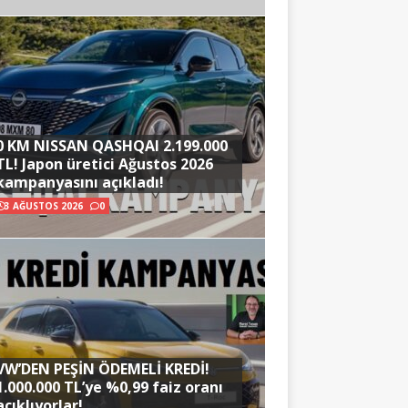
0 KM NISSAN QASHQAI 2.199.000
TL! Japon üretici Ağustos 2026
kampanyasını açıkladı!
3 AĞUSTOS 2026
0
VW’DEN PEŞİN ÖDEMELİ KREDİ!
1.000.000 TL’ye %0,99 faiz oranı
açıklıyorlar!