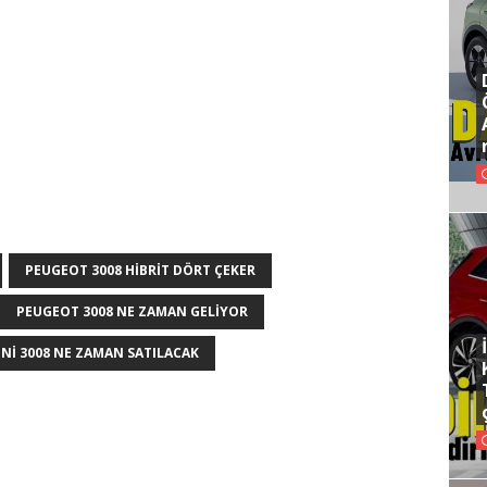
PEUGEOT 3008 HIBRIT DÖRT ÇEKER
PEUGEOT 3008 NE ZAMAN GELIYOR
ENI 3008 NE ZAMAN SATILACAK