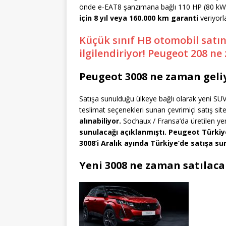
önde e-EAT8 şanzımana bağlı 110 HP (80 kW) 
için 8 yıl veya 160.000 km garanti
veriyorla
Küçük sınıf HB otomobil satın
ilgilendiriyor! Peugeot 208 n
Peugeot 3008 ne zaman geliy
Satışa sunulduğu ülkeye bağlı olarak yeni SU
teslimat seçenekleri sunan çevrimiçi satış sit
alınabiliyor.
Sochaux / Fransa’da üretilen y
sunulacağı açıklanmıştı. Peugeot Türkiy
3008’i Aralık ayında Türkiye’de satışa s
Yeni 3008 ne zaman satılaca