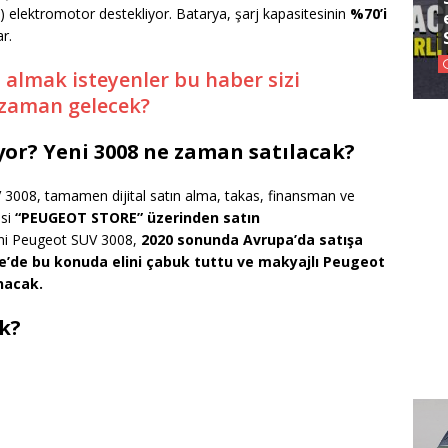
elektromotor destekliyor. Batarya, şarj kapasitesinin
%70’i
r.
 almak isteyenler bu haber sizi
e zaman gelecek?
or? Yeni 3008 ne zaman satılacak?
V 3008, tamamen dijital satın alma, takas, finansman ve
esi
“PEUGEOT STORE” üzerinden satın
eni Peugeot SUV 3008,
2020 sonunda Avrupa’da satışa
e’de bu konuda elini çabuk tuttu ve makyajlı Peugeot
unacak.
k?