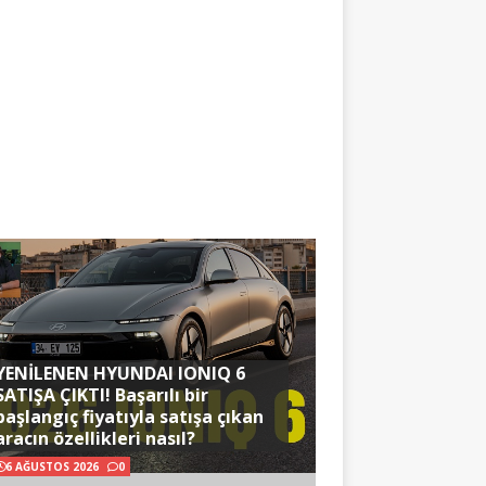
YENİLENEN HYUNDAI IONIQ 6
SATIŞA ÇIKTI! Başarılı bir
başlangıç fiyatıyla satışa çıkan
aracın özellikleri nasıl?
6 AĞUSTOS 2026
0