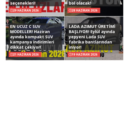
seçenekleri!
bol olacak!
29 HAZIRAN 2026
28 HAZIRAN 2026
EN UCUZ C SUV
LADA AZIMUT ÜRETİMİ
MODELLER! Haziran
BAŞLIYOR! Eylül ayında
ayında kompakt SUV
yepyeni Lada SUV
kampanya indirimleri
fabrika bantlarından
dikkat çekiyor!
iniyor!
21 HAZIRAN 2026
19 HAZIRAN 2026