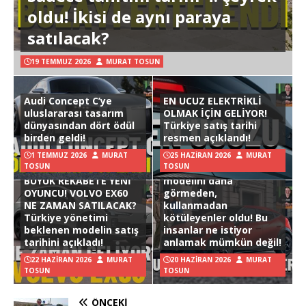
oldu! İkisi de aynı paraya
satılacak?
19 TEMMUZ 2026
MURAT TOSUN
Audi Concept C’ye
EN UCUZ ELEKTRİKLİ
uluslararası tasarım
OLMAK İÇİN GELİYOR!
dünyasından dört ödül
Türkiye satış tarihi
birden geldi!
resmen açıklandı!
1 TEMMUZ 2026
MURAT
25 HAZIRAN 2026
MURAT
TOSUN
TOSUN
Hyundai Ioniq 3
BÜYÜK REKABETE YENİ
modelini daha
OYUNCU! VOLVO EX60
görmeden,
NE ZAMAN SATILACAK?
kullanmadan
Türkiye yönetimi
kötüleyenler oldu! Bu
beklenen modelin satış
insanlar ne istiyor
tarihini açıkladı!
anlamak mümkün değil!
22 HAZIRAN 2026
MURAT
20 HAZIRAN 2026
MURAT
TOSUN
TOSUN
ÖNCEKI