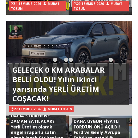
31 TEMMUZ 2026
MURAT
29 TEMMUZ 2026
MURAT
TOSUN
TOSUN
GELECEK 0 KM ARABALAR
BELLİ OLDU! Yılın ikinci
yarısında YERLİ ÜRETİM
COŞACAK!
27 TEMMUZ 2026
MURAT TOSUN
DACIA STRIKER NE
ZAMAN SATILACAK?
DAHA UYGUN FİYATLI
Yerli Üretim olarak
FORD’UN ÖNÜ AÇILDI!
engelli raporlu satın
Ford ve Geely Avrupa
alınabilecek Striker kaç
Fabrikası ortaklığı