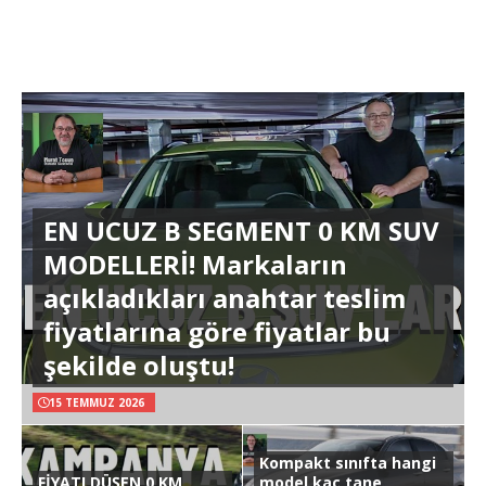
EN UCUZ B SEGMENT 0 KM SUV
MODELLERİ! Markaların
açıkladıkları anahtar teslim
fiyatlarına göre fiyatlar bu
şekilde oluştu!
15 TEMMUZ 2026
Kompakt sınıfta hangi
FİYATI DÜŞEN 0 KM
model kaç tane