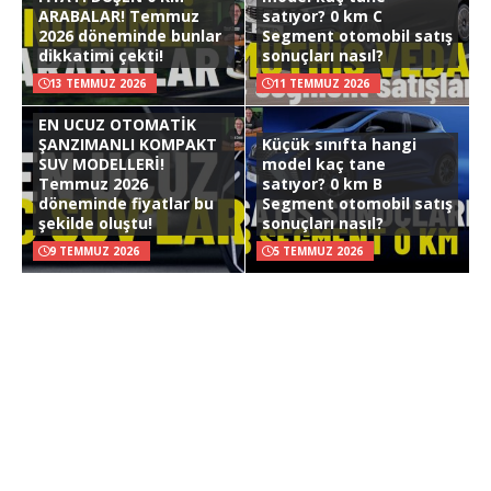
ARABALAR! Temmuz
satıyor? 0 km C
2026 döneminde bunlar
Segment otomobil satış
dikkatimi çekti!
sonuçları nasıl?
13 TEMMUZ 2026
11 TEMMUZ 2026
EN UCUZ OTOMATİK
ŞANZIMANLI KOMPAKT
Küçük sınıfta hangi
SUV MODELLERİ!
model kaç tane
Temmuz 2026
satıyor? 0 km B
döneminde fiyatlar bu
Segment otomobil satış
şekilde oluştu!
sonuçları nasıl?
9 TEMMUZ 2026
5 TEMMUZ 2026