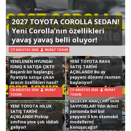
2027 TOYOTA COROLLA SEDAN!
Yeni Corolla’nın özellikleri
yavaş yavaş belli oluyor!
7 AĞUSTOS 2026
MURAT TOSUN
YENİLENEN HYUNDAI
YENİ TOYOTA RAV4
IONIQ 6 SATIŞA ÇIKTI!
SATIŞ TARİHİ
Başarılı bir başlangıç
AÇIKLANDI! Bu ay
fiyatıyla satışa çıkan
yepyeni dönemi resmen
aracın özellikleri nasıl?
başlatıyor!
6 AĞUSTOS 2026
MURAT
1 AĞUSTOS 2026
MURAT
TOSUN
TOSUN
GELECEK ARAÇLAR! GÜN
YENİ TOYOTA HILUX
SAYIYORLAR! Yılın ikinci
SATIŞ TARİHİ
yarısında bol bol
AÇIKLANDI! Pickup
yepyeni 0 km otomobil
sınıfına yine çok iddialı
modellerini
geliyor!
konuşacağız!