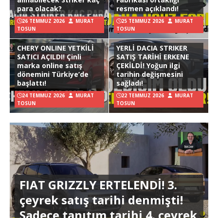
para olacak?
resmen açıklandı!
26 TEMMUZ 2026
MURAT
25 TEMMUZ 2026
MURAT
TOSUN
TOSUN
CHERY ONLINE YETKİLİ
YERLİ DACIA STRIKER
SATICI AÇILDI! Çinli
SATIŞ TARİHİ ERKENE
marka online satış
ÇEKİLDİ! Yoğun ilgi
dönemini Türkiye’de
tarihin değişmesini
başlattı!
sağladı!
24 TEMMUZ 2026
MURAT
22 TEMMUZ 2026
MURAT
TOSUN
TOSUN
FIAT GRIZZLY ERTELENDİ! 3.
çeyrek satış tarihi denmişti!
Sadece tanıtım tarihi 4. çeyrek