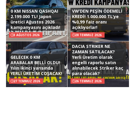
0 KM NISSAN QASHQAI
VW’DEN PEŞİN ÖDEMELİ
2.199.000 TL! Japon
KREDİ! 1.000.000 TL’ye
üretici Ağustos 2026
%0,99 faiz oranı
kampanyasını açıkladı!
açıklıyorlar!
3 AĞUSTOS 2026
28 TEMMUZ 2026
DACIA STRIKER NE
ZAMAN SATILACAK?
GELECEK 0 KM
Yerli Üretim olarak
ARABALAR BELLİ OLDU!
engelli raporlu satın
Yılın ikinci yarısında
alınabilecek Striker kaç
YERLİ ÜRETİM COŞACAK!
para olacak?
27 TEMMUZ 2026
26 TEMMUZ 2026