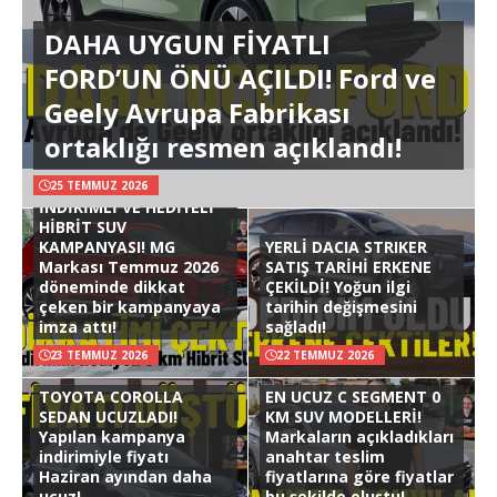
DAHA UYGUN FİYATLI
FORD’UN ÖNÜ AÇILDI! Ford ve
Geely Avrupa Fabrikası
ortaklığı resmen açıklandı!
25 TEMMUZ 2026
İNDİRİMLİ VE HEDİYELİ
HİBRİT SUV
KAMPANYASI! MG
YERLİ DACIA STRIKER
Markası Temmuz 2026
SATIŞ TARİHİ ERKENE
döneminde dikkat
ÇEKİLDİ! Yoğun ilgi
çeken bir kampanyaya
tarihin değişmesini
imza attı!
sağladı!
23 TEMMUZ 2026
22 TEMMUZ 2026
TOYOTA COROLLA
EN UCUZ C SEGMENT 0
SEDAN UCUZLADI!
KM SUV MODELLERİ!
Yapılan kampanya
Markaların açıkladıkları
indirimiyle fiyatı
anahtar teslim
Haziran ayından daha
fiyatlarına göre fiyatlar
ucuz!
bu şekilde oluştu!