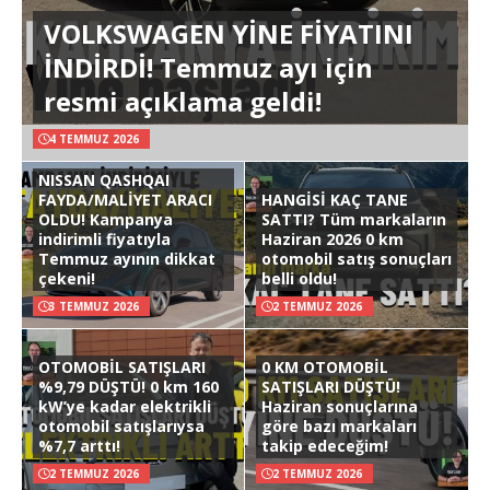
VOLKSWAGEN YİNE FİYATINI
İNDİRDİ! Temmuz ayı için
resmi açıklama geldi!
4 TEMMUZ 2026
NISSAN QASHQAI
FAYDA/MALİYET ARACI
HANGİSİ KAÇ TANE
OLDU! Kampanya
SATTI? Tüm markaların
indirimli fiyatıyla
Haziran 2026 0 km
Temmuz ayının dikkat
otomobil satış sonuçları
çekeni!
belli oldu!
3 TEMMUZ 2026
2 TEMMUZ 2026
OTOMOBİL SATIŞLARI
0 KM OTOMOBİL
%9,79 DÜŞTÜ! 0 km 160
SATIŞLARI DÜŞTÜ!
kW’ye kadar elektrikli
Haziran sonuçlarına
otomobil satışlarıysa
göre bazı markaları
%7,7 arttı!
takip edeceğim!
2 TEMMUZ 2026
2 TEMMUZ 2026