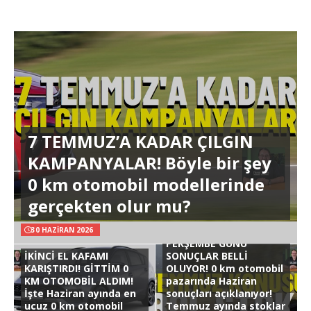
7 TEMMUZ’A KADAR ÇILGIN
KAMPANYALAR! Böyle bir şey
0 km otomobil modellerinde
gerçekten olur mu?
30 HAZIRAN 2026
PERŞEMBE GÜNÜ
İKİNCİ EL KAFAMI
SONUÇLAR BELLİ
KARIŞTIRDI! GİTTİM 0
OLUYOR! 0 km otomobil
KM OTOMOBİL ALDIM!
pazarında Haziran
İşte Haziran ayında en
sonuçları açıklanıyor!
ucuz 0 km otomobil
Temmuz ayında stoklar