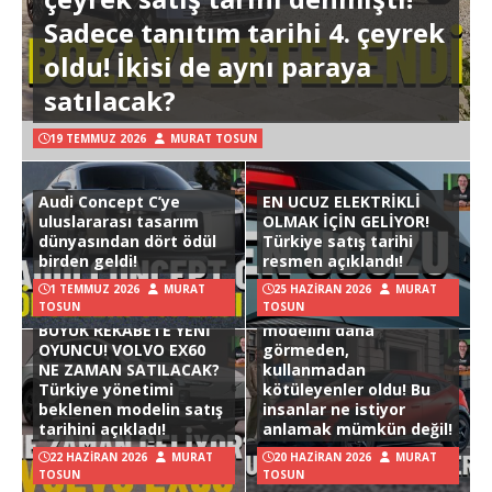
Sadece tanıtım tarihi 4. çeyrek
oldu! İkisi de aynı paraya
satılacak?
19 TEMMUZ 2026
MURAT TOSUN
Audi Concept C’ye
EN UCUZ ELEKTRİKLİ
uluslararası tasarım
OLMAK İÇİN GELİYOR!
dünyasından dört ödül
Türkiye satış tarihi
birden geldi!
resmen açıklandı!
1 TEMMUZ 2026
MURAT
25 HAZIRAN 2026
MURAT
TOSUN
TOSUN
Hyundai Ioniq 3
BÜYÜK REKABETE YENİ
modelini daha
OYUNCU! VOLVO EX60
görmeden,
NE ZAMAN SATILACAK?
kullanmadan
Türkiye yönetimi
kötüleyenler oldu! Bu
beklenen modelin satış
insanlar ne istiyor
tarihini açıkladı!
anlamak mümkün değil!
22 HAZIRAN 2026
MURAT
20 HAZIRAN 2026
MURAT
TOSUN
TOSUN