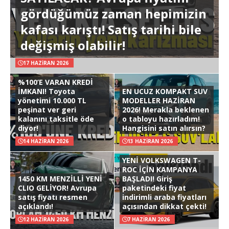
gördüğümüz zaman hepimizin
kafası karıştı! Satış tarihi bile
değişmiş olabilir!
17 HAZIRAN 2026
%100’E VARAN KREDİ
İMKANI! Toyota
EN UCUZ KOMPAKT SUV
yönetimi 10.000 TL
MODELLER HAZİRAN
peşinat ver geri
2026! Merakla beklenen
kalanını taksitle öde
o tabloyu hazırladım!
diyor!
Hangisini satın alırsın?
14 HAZIRAN 2026
13 HAZIRAN 2026
YENİ VOLKSWAGEN T-
ROC İÇİN KAMPANYA
1450 KM MENZİLLİ YENİ
BAŞLADI! Giriş
CLIO GELİYOR! Avrupa
paketindeki fiyat
satış fiyatı resmen
indirimli araba fiyatları
açıklandı!
açısından dikkat çekti!
12 HAZIRAN 2026
7 HAZIRAN 2026