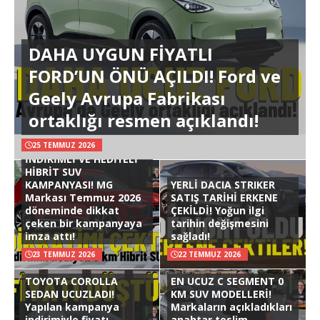
DAHA UYGUN FİYATLI
FORD’UN ÖNÜ AÇILDI! Ford ve
Geely Avrupa Fabrikası
ortaklığı resmen açıklandı!
25 TEMMUZ 2026
İNDİRİMLİ VE HEDİYELİ
HİBRİT SUV
KAMPANYASI! MG
YERLİ DACIA STRIKER
Markası Temmuz 2026
SATIŞ TARİHİ ERKENE
döneminde dikkat
ÇEKİLDİ! Yoğun ilgi
çeken bir kampanyaya
tarihin değişmesini
imza attı!
sağladı!
23 TEMMUZ 2026
22 TEMMUZ 2026
TOYOTA COROLLA
EN UCUZ C SEGMENT 0
SEDAN UCUZLADI!
KM SUV MODELLERİ!
Yapılan kampanya
Markaların açıkladıkları
indirimiyle fiyatı
anahtar teslim