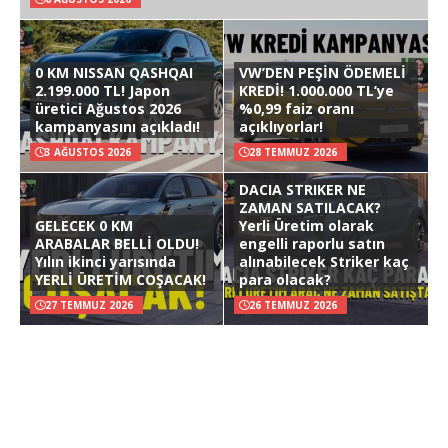
0 KM NISSAN QASHQAI
VW’DEN PEŞİN ÖDEMELİ
2.199.000 TL! Japon
KREDİ! 1.000.000 TL’ye
üretici Ağustos 2026
%0,99 faiz oranı
kampanyasını açıkladı!
açıklıyorlar!
3 AĞUSTOS 2026
28 TEMMUZ 2026
DACIA STRIKER NE
ZAMAN SATILACAK?
GELECEK 0 KM
Yerli Üretim olarak
ARABALAR BELLİ OLDU!
engelli raporlu satın
Yılın ikinci yarısında
alınabilecek Striker kaç
YERLİ ÜRETİM COŞACAK!
para olacak?
27 TEMMUZ 2026
26 TEMMUZ 2026