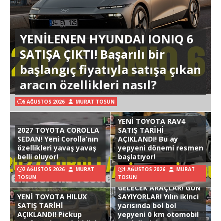
YENİLENEN HYUNDAI IONIQ 6
SATIŞA ÇIKTI! Başarılı bir
başlangıç fiyatıyla satışa çıkan
aracın özellikleri nasıl?
6 AĞUSTOS 2026
MURAT TOSUN
YENİ TOYOTA RAV4
2027 TOYOTA COROLLA
SATIŞ TARİHİ
SEDAN! Yeni Corolla’nın
AÇIKLANDI! Bu ay
özellikleri yavaş yavaş
yepyeni dönemi resmen
belli oluyor!
başlatıyor!
2 AĞUSTOS 2026
MURAT
1 AĞUSTOS 2026
MURAT
TOSUN
TOSUN
GELECEK ARAÇLAR! GÜN
YENİ TOYOTA HILUX
SAYIYORLAR! Yılın ikinci
SATIŞ TARİHİ
yarısında bol bol
AÇIKLANDI! Pickup
yepyeni 0 km otomobil