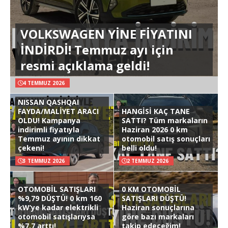
VOLKSWAGEN YİNE FİYATINI
İNDİRDİ! Temmuz ayı için
resmi açıklama geldi!
4 TEMMUZ 2026
NISSAN QASHQAI
FAYDA/MALİYET ARACI
HANGİSİ KAÇ TANE
OLDU! Kampanya
SATTI? Tüm markaların
indirimli fiyatıyla
Haziran 2026 0 km
Temmuz ayının dikkat
otomobil satış sonuçları
çekeni!
belli oldu!
3 TEMMUZ 2026
2 TEMMUZ 2026
OTOMOBİL SATIŞLARI
0 KM OTOMOBİL
%9,79 DÜŞTÜ! 0 km 160
SATIŞLARI DÜŞTÜ!
kW’ye kadar elektrikli
Haziran sonuçlarına
otomobil satışlarıysa
göre bazı markaları
%7,7 arttı!
takip edeceğim!