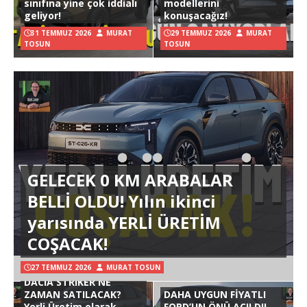
sınıfına yine çok iddialı
modellerini
geliyor!
konuşacağız!
31 TEMMUZ 2026
MURAT
29 TEMMUZ 2026
MURAT
TOSUN
TOSUN
GELECEK 0 KM ARABALAR
BELLİ OLDU! Yılın ikinci
yarısında YERLİ ÜRETİM
COŞACAK!
27 TEMMUZ 2026
MURAT TOSUN
DACIA STRIKER NE
ZAMAN SATILACAK?
DAHA UYGUN FİYATLI
Yerli Üretim olarak
FORD’UN ÖNÜ AÇILDI!