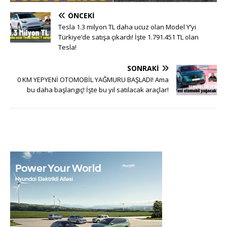
ÖNCEKI
Tesla 1.3 milyon TL daha ucuz olan Model Y’yi
Türkiye’de satışa çıkardı! İşte 1.791.451 TL olan
Tesla!
SONRAKI
0 KM YEPYENİ OTOMOBİL YAĞMURU BAŞLADI! Ama
bu daha başlangıç! İşte bu yıl satılacak araçlar!