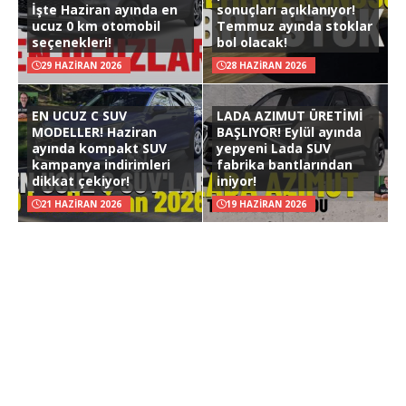
İşte Haziran ayında en
sonuçları açıklanıyor!
ucuz 0 km otomobil
Temmuz ayında stoklar
seçenekleri!
bol olacak!
29 HAZIRAN 2026
28 HAZIRAN 2026
EN UCUZ C SUV
LADA AZIMUT ÜRETİMİ
MODELLER! Haziran
BAŞLIYOR! Eylül ayında
ayında kompakt SUV
yepyeni Lada SUV
kampanya indirimleri
fabrika bantlarından
dikkat çekiyor!
iniyor!
21 HAZIRAN 2026
19 HAZIRAN 2026