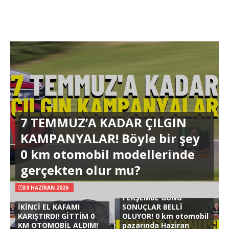
7 TEMMUZ’A KADAR ÇILGIN
KAMPANYALAR! Böyle bir şey
0 km otomobil modellerinde
gerçekten olur mu?
30 HAZIRAN 2026
PERŞEMBE GÜNÜ
İKİNCİ EL KAFAMI
SONUÇLAR BELLİ
KARIŞTIRDI! GİTTİM 0
OLUYOR! 0 km otomobil
KM OTOMOBİL ALDIM!
pazarında Haziran