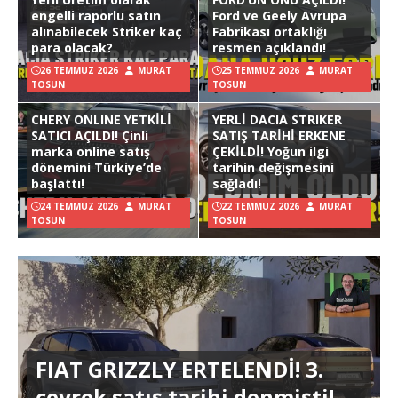
engelli raporlu satın
Ford ve Geely Avrupa
alınabilecek Striker kaç
Fabrikası ortaklığı
para olacak?
resmen açıklandı!
26 TEMMUZ 2026
MURAT
25 TEMMUZ 2026
MURAT
TOSUN
TOSUN
CHERY ONLINE YETKİLİ
YERLİ DACIA STRIKER
SATICI AÇILDI! Çinli
SATIŞ TARİHİ ERKENE
marka online satış
ÇEKİLDİ! Yoğun ilgi
dönemini Türkiye’de
tarihin değişmesini
başlattı!
sağladı!
24 TEMMUZ 2026
MURAT
22 TEMMUZ 2026
MURAT
TOSUN
TOSUN
FIAT GRIZZLY ERTELENDİ! 3.
çeyrek satış tarihi denmişti!