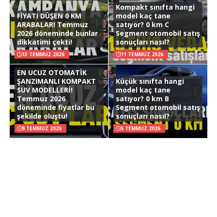
Kompakt sınıfta hangi
FİYATI DÜŞEN 0 KM
model kaç tane
ARABALAR! Temmuz
satıyor? 0 km C
2026 döneminde bunlar
Segment otomobil satış
dikkatimi çekti!
sonuçları nasıl?
13 TEMMUZ 2026
11 TEMMUZ 2026
EN UCUZ OTOMATİK
ŞANZIMANLI KOMPAKT
Küçük sınıfta hangi
SUV MODELLERİ!
model kaç tane
Temmuz 2026
satıyor? 0 km B
döneminde fiyatlar bu
Segment otomobil satış
şekilde oluştu!
sonuçları nasıl?
9 TEMMUZ 2026
5 TEMMUZ 2026