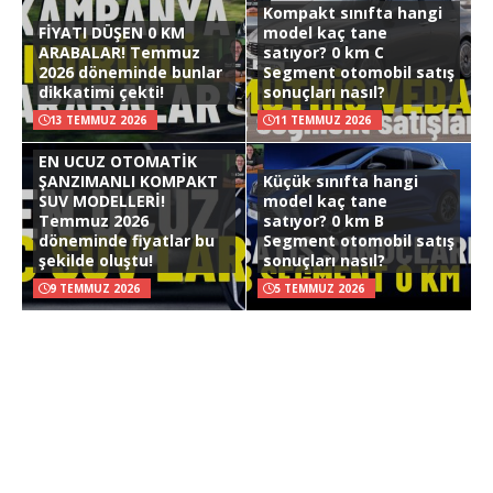
Kompakt sınıfta hangi
FİYATI DÜŞEN 0 KM
model kaç tane
ARABALAR! Temmuz
satıyor? 0 km C
2026 döneminde bunlar
Segment otomobil satış
dikkatimi çekti!
sonuçları nasıl?
13 TEMMUZ 2026
11 TEMMUZ 2026
EN UCUZ OTOMATİK
ŞANZIMANLI KOMPAKT
Küçük sınıfta hangi
SUV MODELLERİ!
model kaç tane
Temmuz 2026
satıyor? 0 km B
döneminde fiyatlar bu
Segment otomobil satış
şekilde oluştu!
sonuçları nasıl?
9 TEMMUZ 2026
5 TEMMUZ 2026