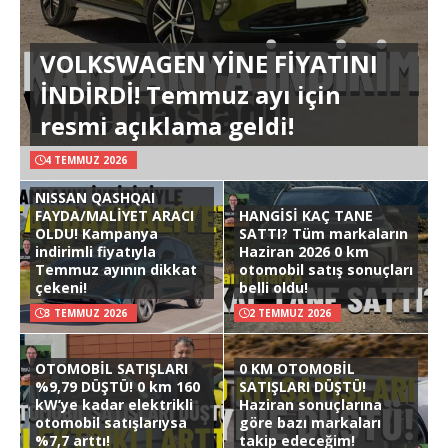
VOLKSWAGEN YİNE FİYATINI
İNDİRDİ! Temmuz ayı için
resmi açıklama geldi!
4 TEMMUZ 2026
NISSAN QASHQAI
FAYDA/MALİYET ARACI
HANGİSİ KAÇ TANE
OLDU! Kampanya
SATTI? Tüm markaların
indirimli fiyatıyla
Haziran 2026 0 km
Temmuz ayının dikkat
otomobil satış sonuçları
çekeni!
belli oldu!
3 TEMMUZ 2026
2 TEMMUZ 2026
OTOMOBİL SATIŞLARI
0 KM OTOMOBİL
%9,79 DÜŞTÜ! 0 km 160
SATIŞLARI DÜŞTÜ!
kW’ye kadar elektrikli
Haziran sonuçlarına
otomobil satışlarıysa
göre bazı markaları
%7,7 arttı!
takip edeceğim!