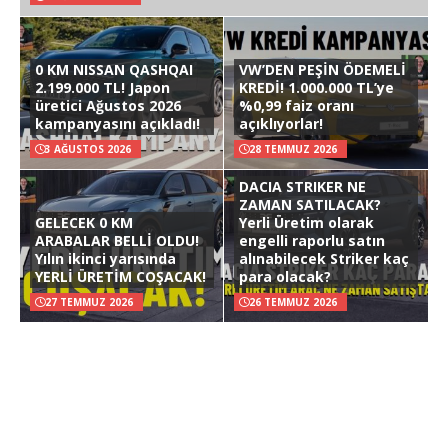
0 KM NISSAN QASHQAI
VW’DEN PEŞİN ÖDEMELİ
2.199.000 TL! Japon
KREDİ! 1.000.000 TL’ye
üretici Ağustos 2026
%0,99 faiz oranı
kampanyasını açıkladı!
açıklıyorlar!
3 AĞUSTOS 2026
28 TEMMUZ 2026
DACIA STRIKER NE
ZAMAN SATILACAK?
GELECEK 0 KM
Yerli Üretim olarak
ARABALAR BELLİ OLDU!
engelli raporlu satın
Yılın ikinci yarısında
alınabilecek Striker kaç
YERLİ ÜRETİM COŞACAK!
para olacak?
27 TEMMUZ 2026
26 TEMMUZ 2026