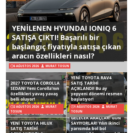
YENİLENEN HYUNDAI IONIQ 6
SATIŞA ÇIKTI! Başarılı bir
başlangıç fiyatıyla satışa çıkan
aracın özellikleri nasıl?
6 AĞUSTOS 2026
MURAT TOSUN
YENİ TOYOTA RAV4
2027 TOYOTA COROLLA
SATIŞ TARİHİ
SEDAN! Yeni Corolla’nın
AÇIKLANDI! Bu ay
özellikleri yavaş yavaş
yepyeni dönemi resmen
belli oluyor!
başlatıyor!
2 AĞUSTOS 2026
MURAT
1 AĞUSTOS 2026
MURAT
TOSUN
TOSUN
GELECEK ARAÇLAR! GÜN
YENİ TOYOTA HILUX
SAYIYORLAR! Yılın ikinci
SATIŞ TARİHİ
yarısında bol bol