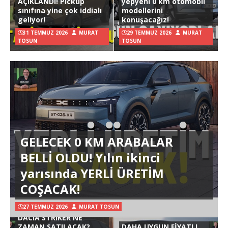
AÇIKLANDI! Pickup
yepyeni 0 km otomobil
sınıfına yine çok iddialı
modellerini
geliyor!
konuşacağız!
31 TEMMUZ 2026
MURAT
29 TEMMUZ 2026
MURAT
TOSUN
TOSUN
GELECEK 0 KM ARABALAR
BELLİ OLDU! Yılın ikinci
yarısında YERLİ ÜRETİM
COŞACAK!
27 TEMMUZ 2026
MURAT TOSUN
DACIA STRIKER NE
ZAMAN SATILACAK?
DAHA UYGUN FİYATLI