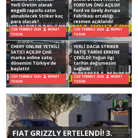
Yerli Üretim olarak
FORD’UN ÖNÜ AÇILDI!
engelli raporlu satın
Ford ve Geely Avrupa
alınabilecek Striker kaç
Fabrikası ortaklığı
para olacak?
resmen açıklandı!
26 TEMMUZ 2026
MURAT
25 TEMMUZ 2026
MURAT
TOSUN
TOSUN
CHERY ONLINE YETKİLİ
YERLİ DACIA STRIKER
SATICI AÇILDI! Çinli
SATIŞ TARİHİ ERKENE
marka online satış
ÇEKİLDİ! Yoğun ilgi
dönemini Türkiye’de
tarihin değişmesini
başlattı!
sağladı!
24 TEMMUZ 2026
MURAT
22 TEMMUZ 2026
MURAT
TOSUN
TOSUN
FIAT GRIZZLY ERTELENDİ! 3.