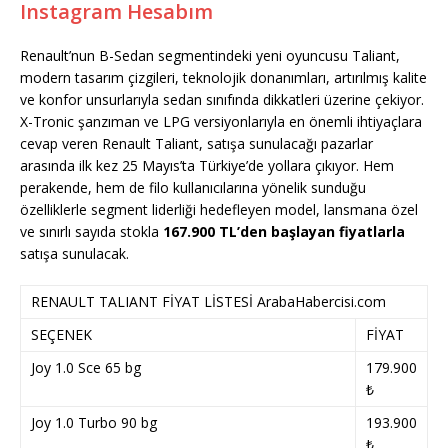
Instagram Hesabım
Renault’nun B-Sedan segmentindeki yeni oyuncusu Taliant,
modern tasarım çizgileri, teknolojik donanımları, artırılmış kalite
ve konfor unsurlarıyla sedan sınıfında dikkatleri üzerine çekiyor.
X-Tronic şanzıman ve LPG versiyonlarıyla en önemli ihtiyaçlara
cevap veren Renault Taliant, satışa sunulacağı pazarlar
arasında ilk kez 25 Mayıs’ta Türkiye’de yollara çıkıyor. Hem
perakende, hem de filo kullanıcılarına yönelik sunduğu
özelliklerle segment liderliği hedefleyen model, lansmana özel
ve sınırlı sayıda stokla
167.900 TL’den başlayan fiyatlarla
satışa sunulacak.
RENAULT TALIANT FİYAT LİSTESİ ArabaHabercisi.com
SEÇENEK
FİYAT
Joy 1.0 Sce 65 bg
179.900
₺
Joy 1.0 Turbo 90 bg
193.900
₺