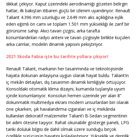
dikkat çekiyor. Kaput üzerindeki aerodinamiği gözeten belirgin
hatlar, ilk bakıştan itibaren güçlü bir izlenim uyandırıyor. Renault
Taliant 4.396 mm uzunluğu ve 2.649 mm aks açıklığına eşlik
eden eğimli ön camı ve toplam 1.501 mm yüksekliği ile zarif bir
görünüme sahip. Akıcı tavan çizgisi, arka tarafta
konumlandırılan radyo anteni ve tavan çizgisiyle birlikte küçülen
arka camlar, modelin dinamik yapısını pekiştiriyor.
2021 Skoda Fabia işte bu tarihte yollara çıkıyor!
Renault Taliant, markanın her tasarımında ve teknolojisinde
hayata dokunan anlayışına uygun olarak hayat buldu. Taliant’ın
iç mekân detayları, dış tasarımın dinamik kimliğiyle örtüşüyor.
Konsoldaki otomatik klima dizaynı, kumanda tuşlarıyla uyum
içinde konumlanıyor. Konsolun hemen üzerinde yer alan 8”
dokunmatik multimedya ekranı modern unsurlardan biri olarak
öne çıkarken, şık havalandırma ızgaraları ve iç mekânda
kullanılan dekoratif malzemeler Taliant’ı B-Sedan segmentinin
bir adım ötesine taşıyor. Rahat okunabilir gösterge paneli, LPG
tankı doluluk bilgisi de dahil olmak üzere sunduğu birçok
özellikle sürücünün hayatını kolaylaştırıyor. Yükseklik ve derinlik