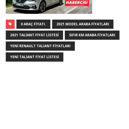
0 ARAÇ FIYATI.
2021 MODEL ARABA FIYATLARI
2021 TALIANT FIYAT LISTESI
SIFIR KM ARABA FIYATLARI
YENI RENAULT TALIANT FIYATLARI
YENI TALIANT FIYAT LISTESI