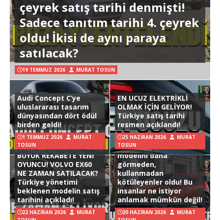
çeyrek satış tarihi denmişti!
Sadece tanıtım tarihi 4. çeyrek
oldu! İkisi de aynı paraya
satılacak?
19 TEMMUZ 2026
MURAT TOSUN
Audi Concept C’ye
EN UCUZ ELEKTRİKLİ
uluslararası tasarım
OLMAK İÇİN GELİYOR!
dünyasından dört ödül
Türkiye satış tarihi
birden geldi!
resmen açıklandı!
1 TEMMUZ 2026
MURAT
25 HAZIRAN 2026
MURAT
TOSUN
TOSUN
Hyundai Ioniq 3
BÜYÜK REKABETE YENİ
modelini daha
OYUNCU! VOLVO EX60
görmeden,
NE ZAMAN SATILACAK?
kullanmadan
Türkiye yönetimi
kötüleyenler oldu! Bu
beklenen modelin satış
insanlar ne istiyor
tarihini açıkladı!
anlamak mümkün değil!
22 HAZIRAN 2026
MURAT
20 HAZIRAN 2026
MURAT
TOSUN
TOSUN