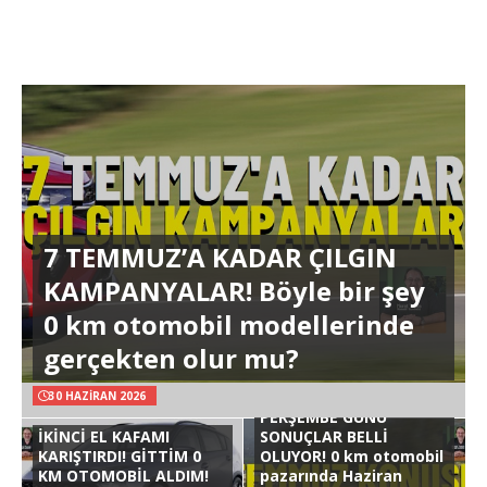
7 TEMMUZ’A KADAR ÇILGIN
KAMPANYALAR! Böyle bir şey
0 km otomobil modellerinde
gerçekten olur mu?
30 HAZIRAN 2026
PERŞEMBE GÜNÜ
İKİNCİ EL KAFAMI
SONUÇLAR BELLİ
KARIŞTIRDI! GİTTİM 0
OLUYOR! 0 km otomobil
KM OTOMOBİL ALDIM!
pazarında Haziran