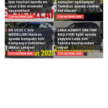
İşte Haziran ayında en
sonuçları açıklanıyor!
ucuz 0 km otomobil
Temmuz ayında stoklar
seçenekleri!
bol olacak!
29 HAZIRAN 2026
28 HAZIRAN 2026
EN UCUZ C SUV
LADA AZIMUT ÜRETİMİ
MODELLER! Haziran
BAŞLIYOR! Eylül ayında
ayında kompakt SUV
yepyeni Lada SUV
kampanya indirimleri
fabrika bantlarından
dikkat çekiyor!
iniyor!
21 HAZIRAN 2026
19 HAZIRAN 2026