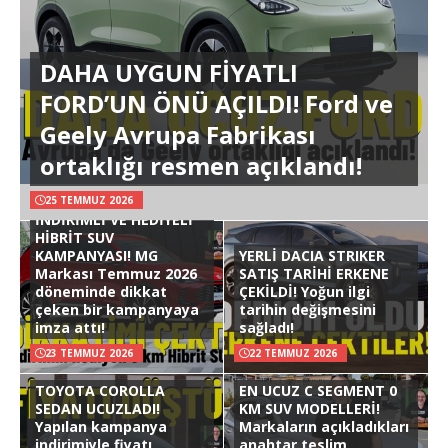
DAHA UYGUN FİYATLI
FORD’UN ÖNÜ AÇILDI! Ford ve
Geely Avrupa Fabrikası
ortaklığı resmen açıklandı!
25 TEMMUZ 2026
İNDİRİMLİ VE HEDİYELİ
HİBRİT SUV
KAMPANYASI! MG
YERLİ DACIA STRIKER
Markası Temmuz 2026
SATIŞ TARİHİ ERKENE
döneminde dikkat
ÇEKİLDİ! Yoğun ilgi
çeken bir kampanyaya
tarihin değişmesini
imza attı!
sağladı!
23 TEMMUZ 2026
22 TEMMUZ 2026
TOYOTA COROLLA
EN UCUZ C SEGMENT 0
SEDAN UCUZLADI!
KM SUV MODELLERİ!
Yapılan kampanya
Markaların açıkladıkları
indirimiyle fiyatı
anahtar teslim