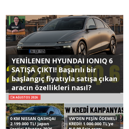
YENİLENEN HYUNDAI IONIQ 6
SATIŞA ÇIKTI! Başarılı bir
başlangıç fiyatıyla satışa çıkan
aracın özellikleri nasıl?
6 AĞUSTOS 2026
0 KM NISSAN QASHQAI
VW’DEN PEŞİN ÖDEMELİ
2.199.000 TL! Japon
KREDİ! 1.000.000 TL’ye
üretici Ağustos 2026
%0,99 faiz oranı