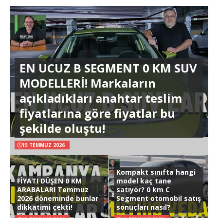
EN UCUZ B SEGMENT 0 KM SUV
MODELLERİ! Markaların
açıkladıkları anahtar teslim
fiyatlarına göre fiyatlar bu
şekilde oluştu!
15 TEMMUZ 2026
Kompakt sınıfta hangi
FİYATI DÜŞEN 0 KM
model kaç tane
ARABALAR! Temmuz
satıyor? 0 km C
2026 döneminde bunlar
Segment otomobil satış
dikkatimi çekti!
sonuçları nasıl?