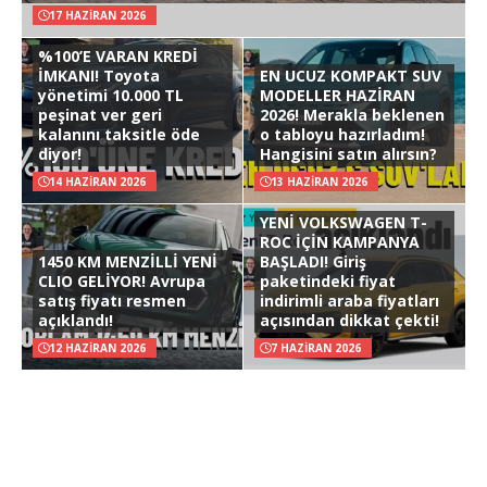
17 HAZIRAN 2026
%100’E VARAN KREDİ
İMKANI! Toyota
EN UCUZ KOMPAKT SUV
yönetimi 10.000 TL
MODELLER HAZİRAN
peşinat ver geri
2026! Merakla beklenen
kalanını taksitle öde
o tabloyu hazırladım!
diyor!
Hangisini satın alırsın?
14 HAZIRAN 2026
13 HAZIRAN 2026
YENİ VOLKSWAGEN T-
ROC İÇİN KAMPANYA
1450 KM MENZİLLİ YENİ
BAŞLADI! Giriş
CLIO GELİYOR! Avrupa
paketindeki fiyat
satış fiyatı resmen
indirimli araba fiyatları
açıklandı!
açısından dikkat çekti!
12 HAZIRAN 2026
7 HAZIRAN 2026