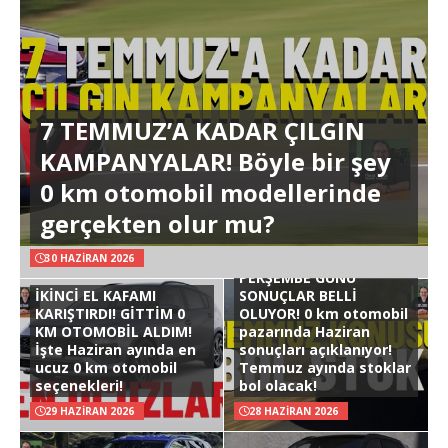
7 TEMMUZ’A KADAR ÇILGIN
KAMPANYALAR! Böyle bir şey
0 km otomobil modellerinde
gerçekten olur mu?
30 HAZIRAN 2026
PERŞEMBE GÜNÜ
İKİNCİ EL KAFAMI
SONUÇLAR BELLİ
KARIŞTIRDI! GİTTİM 0
OLUYOR! 0 km otomobil
KM OTOMOBİL ALDIM!
pazarında Haziran
İşte Haziran ayında en
sonuçları açıklanıyor!
ucuz 0 km otomobil
Temmuz ayında stoklar
seçenekleri!
bol olacak!
29 HAZIRAN 2026
28 HAZIRAN 2026