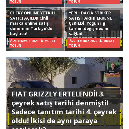
TOSUN
TOSUN
CHERY ONLINE YETKİLİ
YERLİ DACIA STRIKER
SATICI AÇILDI! Çinli
SATIŞ TARİHİ ERKENE
marka online satış
ÇEKİLDİ! Yoğun ilgi
dönemini Türkiye’de
tarihin değişmesini
başlattı!
sağladı!
24 TEMMUZ 2026
MURAT
22 TEMMUZ 2026
MURAT
TOSUN
TOSUN
FIAT GRIZZLY ERTELENDİ! 3.
çeyrek satış tarihi denmişti!
Sadece tanıtım tarihi 4. çeyrek
oldu! İkisi de aynı paraya