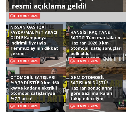
resmi açıklama geldi!
4 TEMMUZ 2026
NISSAN QASHQAI
FAYDA/MALİYET ARACI
HANGİSİ KAÇ TANE
OLDU! Kampanya
SATTI? Tüm markaların
indirimli fiyatıyla
Haziran 2026 0 km
Temmuz ayının dikkat
otomobil satış sonuçları
çekeni!
belli oldu!
3 TEMMUZ 2026
2 TEMMUZ 2026
OTOMOBİL SATIŞLARI
0 KM OTOMOBİL
%9,79 DÜŞTÜ! 0 km 160
SATIŞLARI DÜŞTÜ!
kW’ye kadar elektrikli
Haziran sonuçlarına
otomobil satışlarıysa
göre bazı markaları
%7,7 arttı!
takip edeceğim!
2 TEMMUZ 2026
2 TEMMUZ 2026