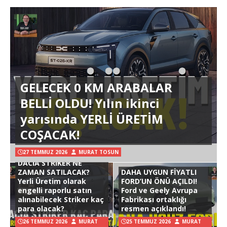
GELECEK 0 KM ARABALAR
BELLİ OLDU! Yılın ikinci
yarısında YERLİ ÜRETİM
COŞACAK!
27 TEMMUZ 2026
MURAT TOSUN
DACIA STRIKER NE
ZAMAN SATILACAK?
DAHA UYGUN FİYATLI
Yerli Üretim olarak
FORD’UN ÖNÜ AÇILDI!
engelli raporlu satın
Ford ve Geely Avrupa
alınabilecek Striker kaç
Fabrikası ortaklığı
para olacak?
resmen açıklandı!
26 TEMMUZ 2026
MURAT
25 TEMMUZ 2026
MURAT