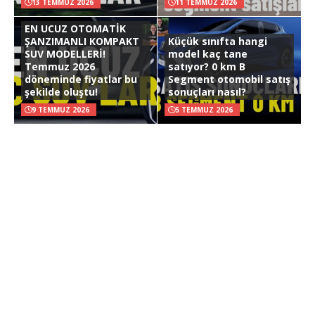
13 TEMMUZ 2026
11 TEMMUZ 2026
EN UCUZ OTOMATİK
ŞANZIMANLI KOMPAKT
Küçük sınıfta hangi
SUV MODELLERİ!
model kaç tane
Temmuz 2026
satıyor? 0 km B
döneminde fiyatlar bu
Segment otomobil satış
şekilde oluştu!
sonuçları nasıl?
9 TEMMUZ 2026
5 TEMMUZ 2026