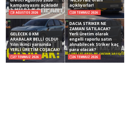
kampanyasını açıkladı!
açıklıyorlar!
3 AĞUSTOS 2026
28 TEMMUZ 2026
DACIA STRIKER NE
ZAMAN SATILACAK?
GELECEK 0 KM
Yerli Üretim olarak
ARABALAR BELLİ OLDU!
engelli raporlu satın
Yılın ikinci yarısında
alınabilecek Striker kaç
YERLİ ÜRETİM COŞACAK!
para olacak?
27 TEMMUZ 2026
26 TEMMUZ 2026