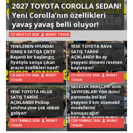
2027 TOYOTA COROLLA SEDAN!
Yeni Corolla’nın özellikleri
yavaş yavaş belli oluyor!
7 AĞUSTOS 2026
MURAT TOSUN
YENİLENEN HYUNDAI
YENİ TOYOTA RAV4
IONIQ 6 SATIŞA ÇIKTI!
SATIŞ TARİHİ
Başarılı bir başlangıç
AÇIKLANDI! Bu ay
fiyatıyla satışa çıkan
yepyeni dönemi resmen
aracın özellikleri nasıl?
başlatıyor!
6 AĞUSTOS 2026
MURAT
1 AĞUSTOS 2026
MURAT
TOSUN
TOSUN
GELECEK ARAÇLAR! GÜN
YENİ TOYOTA HILUX
SAYIYORLAR! Yılın ikinci
SATIŞ TARİHİ
yarısında bol bol
AÇIKLANDI! Pickup
yepyeni 0 km otomobil
sınıfına yine çok iddialı
modellerini
geliyor!
konuşacağız!
31 TEMMUZ 2026
MURAT
29 TEMMUZ 2026
MURAT
TOSUN
TOSUN