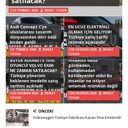
satılacak?
19 TEMMUZ 2026
MURAT TOSUN
Audi Concept C’ye
EN UCUZ ELEKTRİKLİ
uluslararası tasarım
OLMAK İÇİN GELİYOR!
dünyasından dört ödül
Türkiye satış tarihi
birden geldi!
resmen açıklandı!
1 TEMMUZ 2026
MURAT
25 HAZIRAN 2026
MURAT
TOSUN
TOSUN
Hyundai Ioniq 3
BÜYÜK REKABETE YENİ
modelini daha
OYUNCU! VOLVO EX60
görmeden,
NE ZAMAN SATILACAK?
kullanmadan
Türkiye yönetimi
kötüleyenler oldu! Bu
beklenen modelin satış
insanlar ne istiyor
tarihini açıkladı!
anlamak mümkün değil!
22 HAZIRAN 2026
MURAT
20 HAZIRAN 2026
MURAT
TOSUN
TOSUN
ÖNCEKI
Volkswagen Türkiye Fabrikası Kararı Yine Ertelendi!