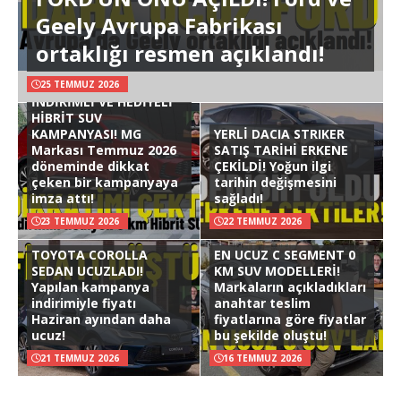
Geely Avrupa Fabrikası
ortaklığı resmen açıklandı!
25 TEMMUZ 2026
İNDİRİMLİ VE HEDİYELİ
HİBRİT SUV
KAMPANYASI! MG
YERLİ DACIA STRIKER
Markası Temmuz 2026
SATIŞ TARİHİ ERKENE
döneminde dikkat
ÇEKİLDİ! Yoğun ilgi
çeken bir kampanyaya
tarihin değişmesini
imza attı!
sağladı!
23 TEMMUZ 2026
22 TEMMUZ 2026
TOYOTA COROLLA
EN UCUZ C SEGMENT 0
SEDAN UCUZLADI!
KM SUV MODELLERİ!
Yapılan kampanya
Markaların açıkladıkları
indirimiyle fiyatı
anahtar teslim
Haziran ayından daha
fiyatlarına göre fiyatlar
ucuz!
bu şekilde oluştu!
21 TEMMUZ 2026
16 TEMMUZ 2026