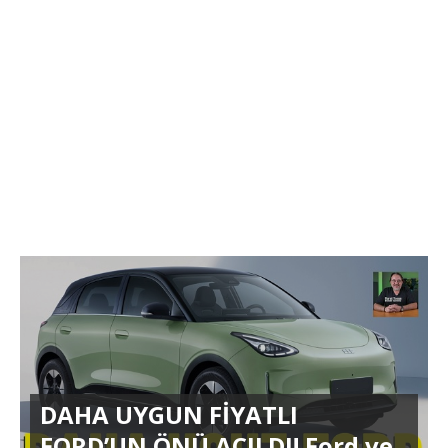
DAHA UYGUN FİYATLI
FORD’UN ÖNÜ AÇILDI! Ford ve