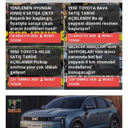
YENİLENEN HYUNDAI
YENİ TOYOTA RAV4
IONIQ 6 SATIŞA ÇIKTI!
SATIŞ TARİHİ
Başarılı bir başlangıç
AÇIKLANDI! Bu ay
fiyatıyla satışa çıkan
yepyeni dönemi resmen
aracın özellikleri nasıl?
başlatıyor!
6 AĞUSTOS 2026
MURAT
1 AĞUSTOS 2026
MURAT
TOSUN
TOSUN
GELECEK ARAÇLAR! GÜN
YENİ TOYOTA HILUX
SAYIYORLAR! Yılın ikinci
SATIŞ TARİHİ
yarısında bol bol
AÇIKLANDI! Pickup
yepyeni 0 km otomobil
sınıfına yine çok iddialı
modellerini
geliyor!
konuşacağız!
31 TEMMUZ 2026
MURAT
29 TEMMUZ 2026
MURAT
TOSUN
TOSUN