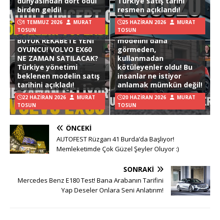
dünyasından dört ödül
Türkiye satış tarihi
birden geldi!
resmen açıklandı!
1 TEMMUZ 2026
MURAT
25 HAZIRAN 2026
MURAT
TOSUN
TOSUN
Hyundai Ioniq 3
BÜYÜK REKABETE YENİ
modelini daha
OYUNCU! VOLVO EX60
görmeden,
NE ZAMAN SATILACAK?
kullanmadan
Türkiye yönetimi
kötüleyenler oldu! Bu
beklenen modelin satış
insanlar ne istiyor
tarihini açıkladı!
anlamak mümkün değil!
22 HAZIRAN 2026
MURAT
20 HAZIRAN 2026
MURAT
TOSUN
TOSUN
ÖNCEKI
AUTOFEST Rüzgarı 41 Burda’da Başlıyor!
Memleketimde Çok Güzel Şeyler Oluyor :)
SONRAKI
Mercedes Benz E180 Test! Bana Arabanın Tarifini
Yap Deseler Onlara Seni Anlatırım!