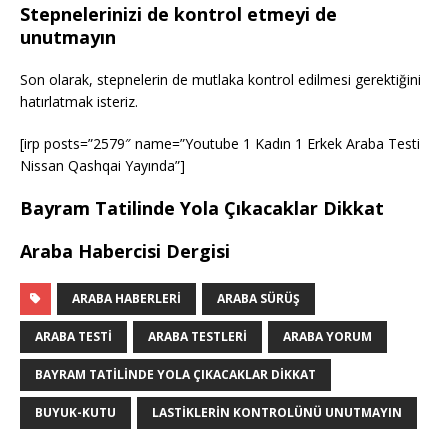
Stepnelerinizi de kontrol etmeyi de
unutmayın
Son olarak, stepnelerin de mutlaka kontrol edilmesi gerektiğini
hatırlatmak isteriz.
[irp posts=”2579″ name=”Youtube 1 Kadın 1 Erkek Araba Testi
Nissan Qashqai Yayında”]
Bayram Tatilinde Yola Çıkacaklar Dikkat
Araba Habercisi Dergisi
ARABA HABERLERI
ARABA SÜRÜŞ
ARABA TESTI
ARABA TESTLERI
ARABA YORUM
BAYRAM TATILINDE YOLA ÇIKACAKLAR DIKKAT
BUYUK-KUTU
LASTIKLERIN KONTROLÜNÜ UNUTMAYIN