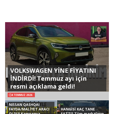
VOLKSWAGEN YİNE FİYATINI
İNDİRDİ! Temmuz ayı için
resmi açıklama geldi!
4 TEMMUZ 2026
NISSAN QASHQAI
FAYDA/MALİYET ARACI
HANGİSİ KAÇ TANE
OLDU! Kampanya
SATTI? Tüm markaların