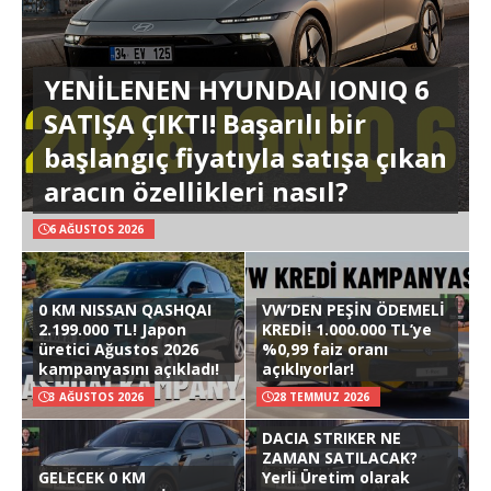
YENİLENEN HYUNDAI IONIQ 6
SATIŞA ÇIKTI! Başarılı bir
başlangıç fiyatıyla satışa çıkan
aracın özellikleri nasıl?
6 AĞUSTOS 2026
0 KM NISSAN QASHQAI
VW’DEN PEŞİN ÖDEMELİ
2.199.000 TL! Japon
KREDİ! 1.000.000 TL’ye
üretici Ağustos 2026
%0,99 faiz oranı
kampanyasını açıkladı!
açıklıyorlar!
3 AĞUSTOS 2026
28 TEMMUZ 2026
DACIA STRIKER NE
ZAMAN SATILACAK?
GELECEK 0 KM
Yerli Üretim olarak