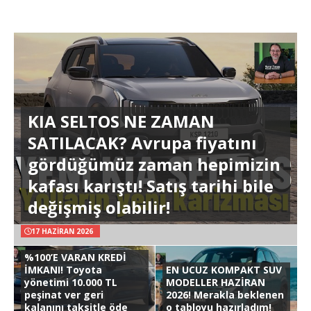
KIA SELTOS NE ZAMAN
SATILACAK? Avrupa fiyatını
gördüğümüz zaman hepimizin
kafası karıştı! Satış tarihi bile
değişmiş olabilir!
17 HAZIRAN 2026
%100’E VARAN KREDİ
İMKANI! Toyota
EN UCUZ KOMPAKT SUV
yönetimi 10.000 TL
MODELLER HAZİRAN
peşinat ver geri
2026! Merakla beklenen
kalanını taksitle öde
o tabloyu hazırladım!