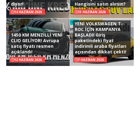
diyor!
Hangisini satın alırsın?
14 HAZIRAN 2026
13 HAZIRAN 2026
YENİ VOLKSWAGEN T-
ROC İÇİN KAMPANYA
1450 KM MENZİLLİ YENİ
BAŞLADI! Giriş
CLIO GELİYOR! Avrupa
paketindeki fiyat
satış fiyatı resmen
indirimli araba fiyatları
açıklandı!
açısından dikkat çekti!
12 HAZIRAN 2026
7 HAZIRAN 2026