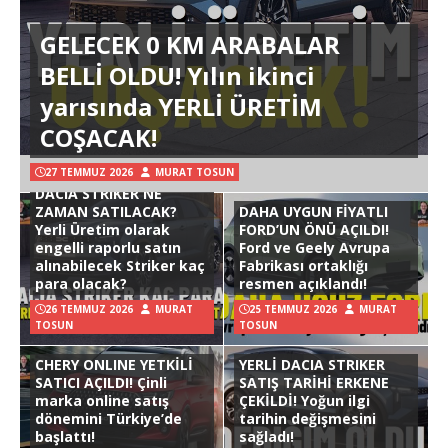
GELECEK 0 KM ARABALAR
BELLİ OLDU! Yılın ikinci
yarısında YERLİ ÜRETİM
COŞACAK!
27 TEMMUZ 2026
MURAT TOSUN
DACIA STRIKER NE
ZAMAN SATILACAK?
DAHA UYGUN FİYATLI
Yerli Üretim olarak
FORD’UN ÖNÜ AÇILDI!
engelli raporlu satın
Ford ve Geely Avrupa
alınabilecek Striker kaç
Fabrikası ortaklığı
para olacak?
resmen açıklandı!
26 TEMMUZ 2026
MURAT
25 TEMMUZ 2026
MURAT
TOSUN
TOSUN
CHERY ONLINE YETKİLİ
YERLİ DACIA STRIKER
SATICI AÇILDI! Çinli
SATIŞ TARİHİ ERKENE
marka online satış
ÇEKİLDİ! Yoğun ilgi
dönemini Türkiye’de
tarihin değişmesini
başlattı!
sağladı!