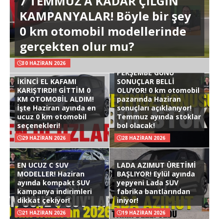
7 TEMMUZ’A KADAR ÇILGIN
KAMPANYALAR! Böyle bir şey
0 km otomobil modellerinde
gerçekten olur mu?
30 HAZIRAN 2026
PERŞEMBE GÜNÜ
İKİNCİ EL KAFAMI
SONUÇLAR BELLİ
KARIŞTIRDI! GİTTİM 0
OLUYOR! 0 km otomobil
KM OTOMOBİL ALDIM!
pazarında Haziran
İşte Haziran ayında en
sonuçları açıklanıyor!
ucuz 0 km otomobil
Temmuz ayında stoklar
seçenekleri!
bol olacak!
29 HAZIRAN 2026
28 HAZIRAN 2026
EN UCUZ C SUV
LADA AZIMUT ÜRETİMİ
MODELLER! Haziran
BAŞLIYOR! Eylül ayında
ayında kompakt SUV
yepyeni Lada SUV
kampanya indirimleri
fabrika bantlarından
dikkat çekiyor!
iniyor!
21 HAZIRAN 2026
19 HAZIRAN 2026