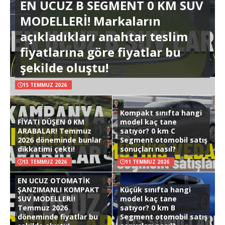
EN UCUZ B SEGMENT 0 KM SUV
MODELLERİ! Markaların
açıkladıkları anahtar teslim
fiyatlarına göre fiyatlar bu
şekilde oluştu!
15 TEMMUZ 2026
Kompakt sınıfta hangi
FİYATI DÜŞEN 0 KM
model kaç tane
ARABALAR! Temmuz
satıyor? 0 km C
2026 döneminde bunlar
Segment otomobil satış
dikkatimi çekti!
sonuçları nasıl?
13 TEMMUZ 2026
11 TEMMUZ 2026
EN UCUZ OTOMATİK
ŞANZIMANLI KOMPAKT
Küçük sınıfta hangi
SUV MODELLERİ!
model kaç tane
Temmuz 2026
satıyor? 0 km B
döneminde fiyatlar bu
Segment otomobil satış