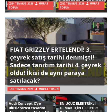
24 TEMMUZ 2026
MURAT
22 TEMMUZ 2026
MURAT
TOSUN
TOSUN
FIAT GRIZZLY ERTELENDİ! 3.
çeyrek satış tarihi denmişti!
Sadece tanıtım tarihi 4. çeyrek
oldu! İkisi de aynı paraya
satılacak?
19 TEMMUZ 2026
MURAT TOSUN
Audi Concept C’ye
EN UCUZ ELEKTRİKLİ
uluslararası tasarım
OLMAK İÇİN GELİYOR!