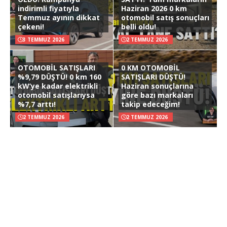
indirimli fiyatıyla
Haziran 2026 0 km
Temmuz ayının dikkat
otomobil satış sonuçları
çekeni!
belli oldu!
3 TEMMUZ 2026
2 TEMMUZ 2026
OTOMOBİL SATIŞLARI
0 KM OTOMOBİL
%9,79 DÜŞTÜ! 0 km 160
SATIŞLARI DÜŞTÜ!
kW’ye kadar elektrikli
Haziran sonuçlarına
otomobil satışlarıysa
göre bazı markaları
%7,7 arttı!
takip edeceğim!
2 TEMMUZ 2026
2 TEMMUZ 2026