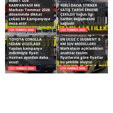
HİBRİT SUV
KAMPANYASI! MG
YERLİ DACIA STRIKER
Markası Temmuz 2026
SATIŞ TARİHİ ERKENE
döneminde dikkat
ÇEKİLDİ! Yoğun ilgi
çeken bir kampanyaya
tarihin değişmesini
imza attı!
sağladı!
23 TEMMUZ 2026
22 TEMMUZ 2026
TOYOTA COROLLA
EN UCUZ C SEGMENT 0
SEDAN UCUZLADI!
KM SUV MODELLERİ!
Yapılan kampanya
Markaların açıkladıkları
indirimiyle fiyatı
anahtar teslim
Haziran ayından daha
fiyatlarına göre fiyatlar
ucuz!
bu şekilde oluştu!
21 TEMMUZ 2026
16 TEMMUZ 2026