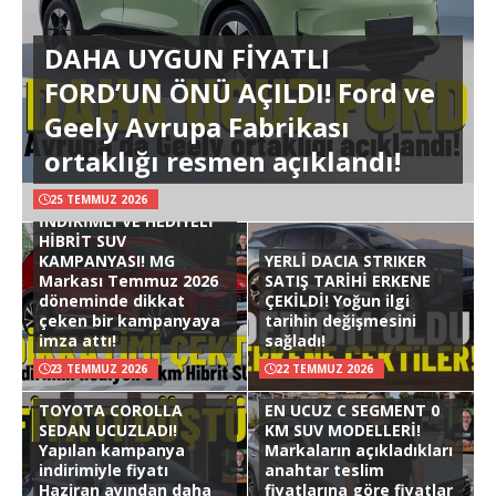
DAHA UYGUN FİYATLI
FORD’UN ÖNÜ AÇILDI! Ford ve
Geely Avrupa Fabrikası
ortaklığı resmen açıklandı!
25 TEMMUZ 2026
İNDİRİMLİ VE HEDİYELİ
HİBRİT SUV
KAMPANYASI! MG
YERLİ DACIA STRIKER
Markası Temmuz 2026
SATIŞ TARİHİ ERKENE
döneminde dikkat
ÇEKİLDİ! Yoğun ilgi
çeken bir kampanyaya
tarihin değişmesini
imza attı!
sağladı!
23 TEMMUZ 2026
22 TEMMUZ 2026
TOYOTA COROLLA
EN UCUZ C SEGMENT 0
SEDAN UCUZLADI!
KM SUV MODELLERİ!
Yapılan kampanya
Markaların açıkladıkları
indirimiyle fiyatı
anahtar teslim
Haziran ayından daha
fiyatlarına göre fiyatlar