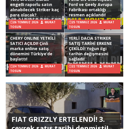
engelli raporlu satın
Ford ve Geely Avrupa
alınabilecek Striker kaç
Fabrikası ortaklığı
para olacak?
resmen açıklandı!
26 TEMMUZ 2026
MURAT
25 TEMMUZ 2026
MURAT
TOSUN
TOSUN
CHERY ONLINE YETKİLİ
YERLİ DACIA STRIKER
SATICI AÇILDI! Çinli
SATIŞ TARİHİ ERKENE
marka online satış
ÇEKİLDİ! Yoğun ilgi
dönemini Türkiye’de
tarihin değişmesini
başlattı!
sağladı!
24 TEMMUZ 2026
MURAT
22 TEMMUZ 2026
MURAT
TOSUN
TOSUN
FIAT GRIZZLY ERTELENDİ! 3.
çeyrek satış tarihi denmişti!