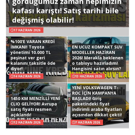
gördüğümüz zaman hepimizin
kafası karıştı! Satış tarihi bile
değişmiş olabilir!
17 HAZIRAN 2026
%100’E VARAN KREDİ
İMKANI! Toyota
EN UCUZ KOMPAKT SUV
yönetimi 10.000 TL
MODELLER HAZİRAN
peşinat ver geri
2026! Merakla beklenen
kalanını taksitle öde
o tabloyu hazırladım!
diyor!
Hangisini satın alırsın?
14 HAZIRAN 2026
13 HAZIRAN 2026
YENİ VOLKSWAGEN T-
ROC İÇİN KAMPANYA
1450 KM MENZİLLİ YENİ
BAŞLADI! Giriş
CLIO GELİYOR! Avrupa
paketindeki fiyat
satış fiyatı resmen
indirimli araba fiyatları
açıklandı!
açısından dikkat çekti!
12 HAZIRAN 2026
7 HAZIRAN 2026