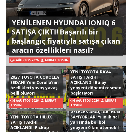
YENİLENEN HYUNDAI IONIQ 6
SATIŞA ÇIKTI! Başarılı bir
başlangıç fiyatıyla satışa çıkan
aracın özellikleri nasıl?
6 AĞUSTOS 2026
MURAT TOSUN
YENİ TOYOTA RAV4
2027 TOYOTA COROLLA
SATIŞ TARİHİ
SEDAN! Yeni Corolla’nın
AÇIKLANDI! Bu ay
özellikleri yavaş yavaş
yepyeni dönemi resmen
belli oluyor!
başlatıyor!
2 AĞUSTOS 2026
MURAT
1 AĞUSTOS 2026
MURAT
TOSUN
TOSUN
GELECEK ARAÇLAR! GÜN
YENİ TOYOTA HILUX
SAYIYORLAR! Yılın ikinci
SATIŞ TARİHİ
yarısında bol bol
AÇIKLANDI! Pickup
yepyeni 0 km otomobil