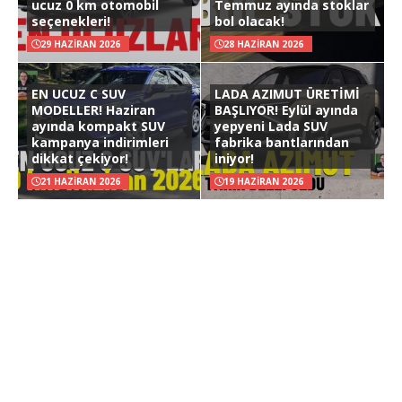
ucuz 0 km otomobil
Temmuz ayında stoklar
seçenekleri!
bol olacak!
29 HAZIRAN 2026
28 HAZIRAN 2026
EN UCUZ C SUV
LADA AZIMUT ÜRETİMİ
MODELLER! Haziran
BAŞLIYOR! Eylül ayında
ayında kompakt SUV
yepyeni Lada SUV
kampanya indirimleri
fabrika bantlarından
dikkat çekiyor!
iniyor!
21 HAZIRAN 2026
19 HAZIRAN 2026