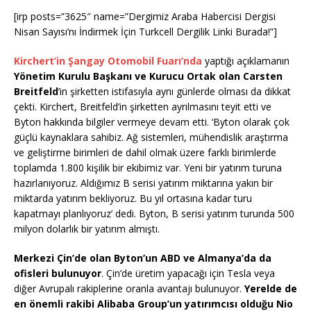
[irp posts=”3625″ name=”Dergimiz Araba Habercisi Dergisi
Nisan Sayısı’nı İndirmek İçin Turkcell Dergilik Linki Burada!”]
Kirchert’in Şangay Otomobil Fuarı’nda
yaptığı açıklamanın
Yönetim Kurulu Başkanı ve Kurucu Ortak olan Carsten
Breitfeld
’in şirketten istifasıyla aynı günlerde olması da dikkat
çekti. Kirchert, Breitfeld’in şirketten ayrılmasını teyit etti ve
Byton hakkında bilgiler vermeye devam etti. ‘Byton olarak çok
güçlü kaynaklara sahibiz. Ağ sistemleri, mühendislik araştırma
ve geliştirme birimleri de dahil olmak üzere farklı birimlerde
toplamda 1.800 kişilik bir ekibimiz var. Yeni bir yatırım turuna
hazırlanıyoruz. Aldığımız B serisi yatırım miktarına yakın bir
miktarda yatırım bekliyoruz. Bu yıl ortasına kadar turu
kapatmayı planlıyoruz’ dedi. Byton, B serisi yatırım turunda 500
milyon dolarlık bir yatırım almıştı.
Merkezi Çin’de olan Byton’un ABD ve Almanya’da da
ofisleri bulunuyor
. Çin’de üretim yapacağı için Tesla veya
diğer Avrupalı rakiplerine oranla avantajı bulunuyor.
Yerelde de
en önemli rakibi Alibaba Group’un yatırımcısı olduğu Nio