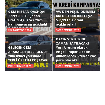
0 KM NISSAN QASHQAI
VW’DEN PEŞİN ÖDEMELİ
2.199.000 TL! Japon
KREDİ! 1.000.000 TL’ye
üretici Ağustos 2026
%0,99 faiz oranı
kampanyasını açıkladı!
açıklıyorlar!
3 AĞUSTOS 2026
28 TEMMUZ 2026
DACIA STRIKER NE
ZAMAN SATILACAK?
GELECEK 0 KM
Yerli Üretim olarak
ARABALAR BELLİ OLDU!
engelli raporlu satın
Yılın ikinci yarısında
alınabilecek Striker kaç
YERLİ ÜRETİM COŞACAK!
para olacak?
27 TEMMUZ 2026
26 TEMMUZ 2026