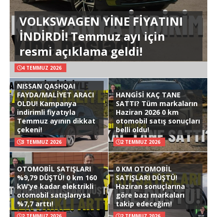
VOLKSWAGEN YİNE FİYATINI
İNDİRDİ! Temmuz ayı için
resmi açıklama geldi!
4 TEMMUZ 2026
NISSAN QASHQAI
FAYDA/MALİYET ARACI
HANGİSİ KAÇ TANE
OLDU! Kampanya
SATTI? Tüm markaların
indirimli fiyatıyla
Haziran 2026 0 km
Temmuz ayının dikkat
otomobil satış sonuçları
çekeni!
belli oldu!
3 TEMMUZ 2026
2 TEMMUZ 2026
OTOMOBİL SATIŞLARI
0 KM OTOMOBİL
%9,79 DÜŞTÜ! 0 km 160
SATIŞLARI DÜŞTÜ!
kW’ye kadar elektrikli
Haziran sonuçlarına
otomobil satışlarıysa
göre bazı markaları
%7,7 arttı!
takip edeceğim!
2 TEMMUZ 2026
2 TEMMUZ 2026