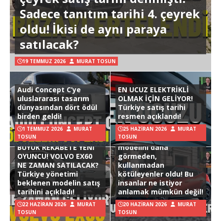
Sadece tanıtım tarihi 4. çeyrek
oldu! İkisi de aynı paraya
satılacak?
19 TEMMUZ 2026
MURAT TOSUN
Audi Concept C’ye
EN UCUZ ELEKTRİKLİ
uluslararası tasarım
OLMAK İÇİN GELİYOR!
dünyasından dört ödül
Türkiye satış tarihi
birden geldi!
resmen açıklandı!
1 TEMMUZ 2026
MURAT
25 HAZIRAN 2026
MURAT
TOSUN
TOSUN
Hyundai Ioniq 3
BÜYÜK REKABETE YENİ
modelini daha
OYUNCU! VOLVO EX60
görmeden,
NE ZAMAN SATILACAK?
kullanmadan
Türkiye yönetimi
kötüleyenler oldu! Bu
beklenen modelin satış
insanlar ne istiyor
tarihini açıkladı!
anlamak mümkün değil!
22 HAZIRAN 2026
MURAT
20 HAZIRAN 2026
MURAT
TOSUN
TOSUN