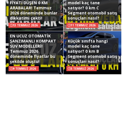
FİYATI DÜŞEN 0 KM
model kaç tane
ARABALAR! Temmuz
satıyor? 0 km C
2026 döneminde bunlar
Segment otomobil satış
dikkatimi çekti!
sonuçları nasıl?
13 TEMMUZ 2026
11 TEMMUZ 2026
EN UCUZ OTOMATİK
ŞANZIMANLI KOMPAKT
Küçük sınıfta hangi
SUV MODELLERİ!
model kaç tane
Temmuz 2026
satıyor? 0 km B
döneminde fiyatlar bu
Segment otomobil satış
şekilde oluştu!
sonuçları nasıl?
9 TEMMUZ 2026
5 TEMMUZ 2026