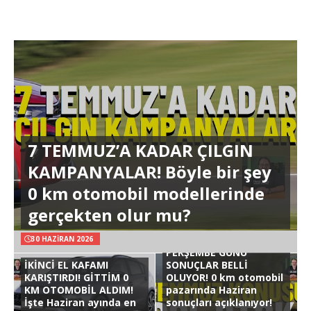
7 TEMMUZ’A KADAR ÇILGIN
KAMPANYALAR! Böyle bir şey
0 km otomobil modellerinde
gerçekten olur mu?
30 HAZIRAN 2026
PERŞEMBE GÜNÜ
İKİNCİ EL KAFAMI
SONUÇLAR BELLİ
KARIŞTIRDI! GİTTİM 0
OLUYOR! 0 km otomobil
KM OTOMOBİL ALDIM!
pazarında Haziran
İşte Haziran ayında en
sonuçları açıklanıyor!