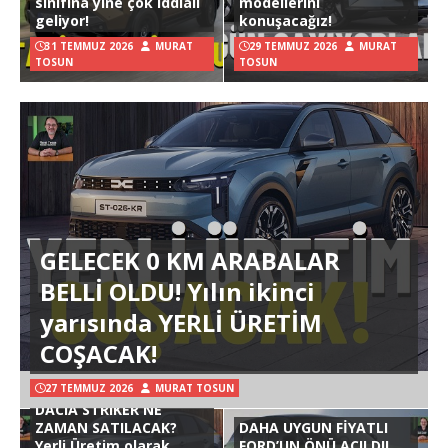
sınıfına yine çok iddialı
modellerini
geliyor!
konuşacağız!
31 TEMMUZ 2026
MURAT
29 TEMMUZ 2026
MURAT
TOSUN
TOSUN
GELECEK 0 KM ARABALAR
BELLİ OLDU! Yılın ikinci
yarısında YERLİ ÜRETİM
COŞACAK!
27 TEMMUZ 2026
MURAT TOSUN
DACIA STRIKER NE
ZAMAN SATILACAK?
DAHA UYGUN FİYATLI
Yerli Üretim olarak
FORD’UN ÖNÜ AÇILDI!