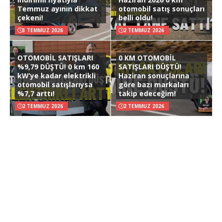
Temmuz ayının dikkat
otomobil satış sonuçları
çekeni!
belli oldu!
3 TEMMUZ 2026
2 TEMMUZ 2026
OTOMOBİL SATIŞLARI
0 KM OTOMOBİL
%9,79 DÜŞTÜ! 0 km 160
SATIŞLARI DÜŞTÜ!
kW’ye kadar elektrikli
Haziran sonuçlarına
otomobil satışlarıysa
göre bazı markaları
%7,7 arttı!
takip edeceğim!
2 TEMMUZ 2026
2 TEMMUZ 2026