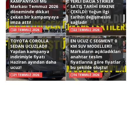
KAMPANYASI! MG
YERLİ DACIA STRIKER
Markası Temmuz 2026
SATIŞ TARİHİ ERKENE
döneminde dikkat
ÇEKİLDİ! Yoğun ilgi
çeken bir kampanyaya
tarihin değişmesini
imza attı!
sağladı!
23 TEMMUZ 2026
22 TEMMUZ 2026
TOYOTA COROLLA
EN UCUZ C SEGMENT 0
SEDAN UCUZLADI!
KM SUV MODELLERİ!
Yapılan kampanya
Markaların açıkladıkları
indirimiyle fiyatı
anahtar teslim
Haziran ayından daha
fiyatlarına göre fiyatlar
ucuz!
bu şekilde oluştu!
21 TEMMUZ 2026
16 TEMMUZ 2026