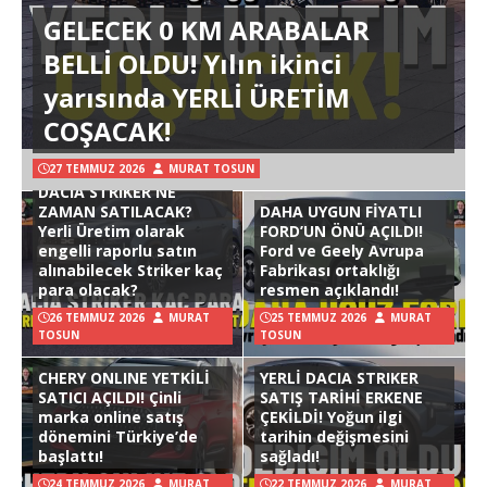
GELECEK 0 KM ARABALAR
BELLİ OLDU! Yılın ikinci
yarısında YERLİ ÜRETİM
COŞACAK!
27 TEMMUZ 2026
MURAT TOSUN
DACIA STRIKER NE
ZAMAN SATILACAK?
DAHA UYGUN FİYATLI
Yerli Üretim olarak
FORD’UN ÖNÜ AÇILDI!
engelli raporlu satın
Ford ve Geely Avrupa
alınabilecek Striker kaç
Fabrikası ortaklığı
para olacak?
resmen açıklandı!
26 TEMMUZ 2026
MURAT
25 TEMMUZ 2026
MURAT
TOSUN
TOSUN
CHERY ONLINE YETKİLİ
YERLİ DACIA STRIKER
SATICI AÇILDI! Çinli
SATIŞ TARİHİ ERKENE
marka online satış
ÇEKİLDİ! Yoğun ilgi
dönemini Türkiye’de
tarihin değişmesini
başlattı!
sağladı!
24 TEMMUZ 2026
MURAT
22 TEMMUZ 2026
MURAT