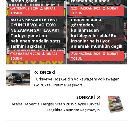
birden geldi!
resmen açıklandı!
1 TEMMUZ 2026
MURAT
25 HAZIRAN 2026
MURAT
TOSUN
TOSUN
Hyundai Ioniq 3
BÜYÜK REKABETE YENİ
modelini daha
OYUNCU! VOLVO EX60
görmeden,
NE ZAMAN SATILACAK?
kullanmadan
Türkiye yönetimi
kötüleyenler oldu! Bu
beklenen modelin satış
insanlar ne istiyor
tarihini açıkladı!
anlamak mümkün değil!
22 HAZIRAN 2026
MURAT
20 HAZIRAN 2026
MURAT
TOSUN
TOSUN
ÖNCEKI
Türkiye’ye Hoş Geldin Volkswagen! Volkswagen
Gölcük’te Üretime Başlıyor!
SONRAKI
Araba Habercisi Dergisi Nisan 2019 Sayısı Turkcell
Dergilikte Yayında! Kaçırmayın!