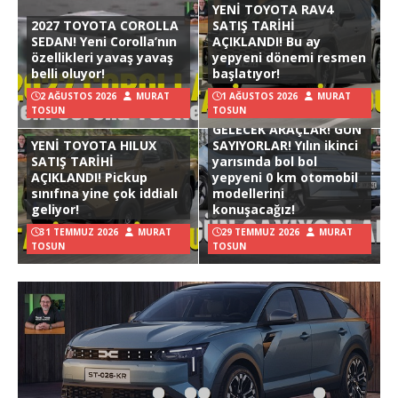
YENİ TOYOTA RAV4
2027 TOYOTA COROLLA
SATIŞ TARİHİ
SEDAN! Yeni Corolla’nın
AÇIKLANDI! Bu ay
özellikleri yavaş yavaş
yepyeni dönemi resmen
belli oluyor!
başlatıyor!
2 AĞUSTOS 2026
MURAT
1 AĞUSTOS 2026
MURAT
TOSUN
TOSUN
GELECEK ARAÇLAR! GÜN
YENİ TOYOTA HILUX
SAYIYORLAR! Yılın ikinci
SATIŞ TARİHİ
yarısında bol bol
AÇIKLANDI! Pickup
yepyeni 0 km otomobil
sınıfına yine çok iddialı
modellerini
geliyor!
konuşacağız!
31 TEMMUZ 2026
MURAT
29 TEMMUZ 2026
MURAT
TOSUN
TOSUN