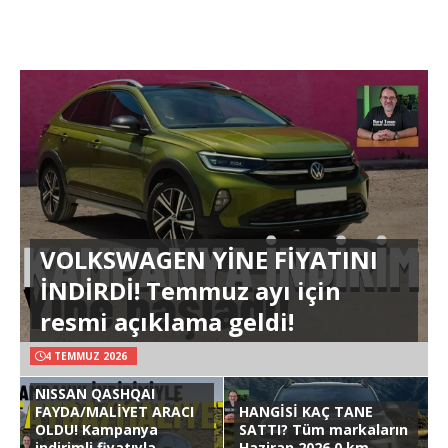
VOLKSWAGEN YİNE FİYATINI
İNDİRDİ! Temmuz ayı için
resmi açıklama geldi!
4 TEMMUZ 2026
NISSAN QASHQAI
FAYDA/MALİYET ARACI
HANGİSİ KAÇ TANE
OLDU! Kampanya
SATTI? Tüm markaların
indirimli fiyatıyla
Haziran 2026 0 km