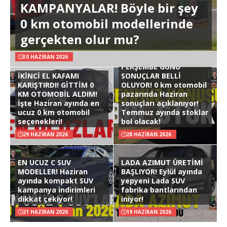
KAMPANYALAR! Böyle bir şey
0 km otomobil modellerinde
gerçekten olur mu?
30 HAZIRAN 2026
PERŞEMBE GÜNÜ
İKİNCİ EL KAFAMI
SONUÇLAR BELLİ
KARIŞTIRDI! GİTTİM 0
OLUYOR! 0 km otomobil
KM OTOMOBİL ALDIM!
pazarında Haziran
İşte Haziran ayında en
sonuçları açıklanıyor!
ucuz 0 km otomobil
Temmuz ayında stoklar
seçenekleri!
bol olacak!
29 HAZIRAN 2026
28 HAZIRAN 2026
EN UCUZ C SUV
LADA AZIMUT ÜRETİMİ
MODELLER! Haziran
BAŞLIYOR! Eylül ayında
ayında kompakt SUV
yepyeni Lada SUV
kampanya indirimleri
fabrika bantlarından
dikkat çekiyor!
iniyor!
21 HAZIRAN 2026
19 HAZIRAN 2026