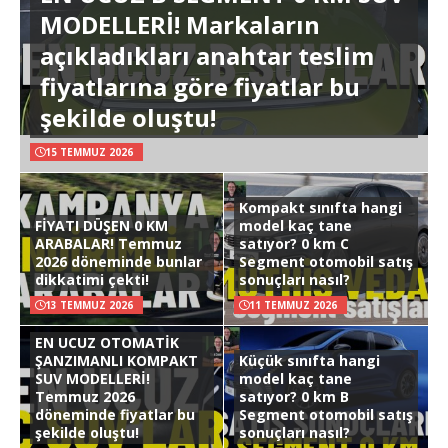
MODELLERİ! Markaların
açıkladıkları anahtar teslim
fiyatlarına göre fiyatlar bu
şekilde oluştu!
15 TEMMUZ 2026
Kompakt sınıfta hangi
FİYATI DÜŞEN 0 KM
model kaç tane
ARABALAR! Temmuz
satıyor? 0 km C
2026 döneminde bunlar
Segment otomobil satış
dikkatimi çekti!
sonuçları nasıl?
13 TEMMUZ 2026
11 TEMMUZ 2026
EN UCUZ OTOMATİK
ŞANZIMANLI KOMPAKT
Küçük sınıfta hangi
SUV MODELLERİ!
model kaç tane
Temmuz 2026
satıyor? 0 km B
döneminde fiyatlar bu
Segment otomobil satış
şekilde oluştu!
sonuçları nasıl?