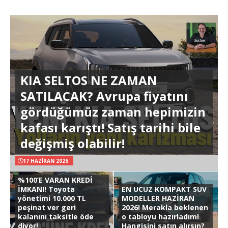
KIA SELTOS NE ZAMAN
SATILACAK? Avrupa fiyatını
gördüğümüz zaman hepimizin
kafası karıştı! Satış tarihi bile
değişmiş olabilir!
17 HAZIRAN 2026
%100’E VARAN KREDİ
İMKANI! Toyota
EN UCUZ KOMPAKT SUV
yönetimi 10.000 TL
MODELLER HAZİRAN
peşinat ver geri
2026! Merakla beklenen
kalanını taksitle öde
o tabloyu hazırladım!
diyor!
Hangisini satın alırsın?