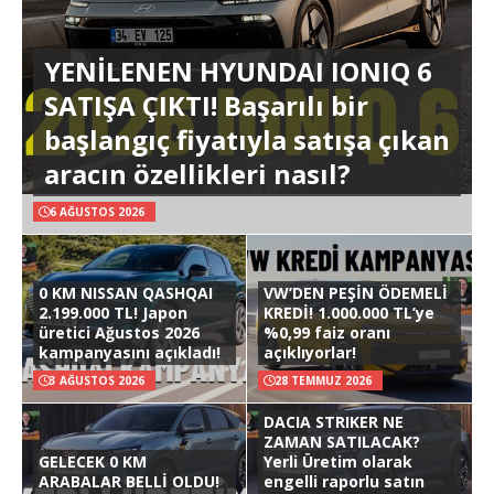
YENİLENEN HYUNDAI IONIQ 6
SATIŞA ÇIKTI! Başarılı bir
başlangıç fiyatıyla satışa çıkan
aracın özellikleri nasıl?
6 AĞUSTOS 2026
0 KM NISSAN QASHQAI
VW’DEN PEŞİN ÖDEMELİ
2.199.000 TL! Japon
KREDİ! 1.000.000 TL’ye
üretici Ağustos 2026
%0,99 faiz oranı
kampanyasını açıkladı!
açıklıyorlar!
3 AĞUSTOS 2026
28 TEMMUZ 2026
DACIA STRIKER NE
ZAMAN SATILACAK?
GELECEK 0 KM
Yerli Üretim olarak
ARABALAR BELLİ OLDU!
engelli raporlu satın