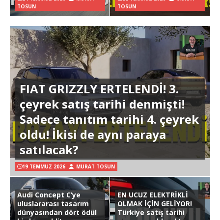
TOSUN
TOSUN
FIAT GRIZZLY ERTELENDİ! 3.
çeyrek satış tarihi denmişti!
Sadece tanıtım tarihi 4. çeyrek
oldu! İkisi de aynı paraya
satılacak?
19 TEMMUZ 2026
MURAT TOSUN
Audi Concept C’ye
EN UCUZ ELEKTRİKLİ
uluslararası tasarım
OLMAK İÇİN GELİYOR!
dünyasından dört ödül
Türkiye satış tarihi