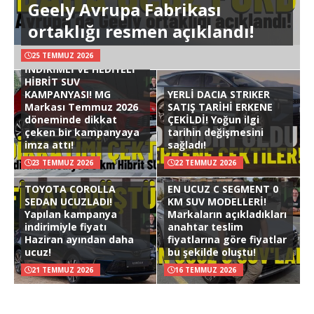
Geely Avrupa Fabrikası
ortaklığı resmen açıklandı!
25 TEMMUZ 2026
İNDİRİMLİ VE HEDİYELİ
HİBRİT SUV
KAMPANYASI! MG
YERLİ DACIA STRIKER
Markası Temmuz 2026
SATIŞ TARİHİ ERKENE
döneminde dikkat
ÇEKİLDİ! Yoğun ilgi
çeken bir kampanyaya
tarihin değişmesini
imza attı!
sağladı!
23 TEMMUZ 2026
22 TEMMUZ 2026
TOYOTA COROLLA
EN UCUZ C SEGMENT 0
SEDAN UCUZLADI!
KM SUV MODELLERİ!
Yapılan kampanya
Markaların açıkladıkları
indirimiyle fiyatı
anahtar teslim
Haziran ayından daha
fiyatlarına göre fiyatlar
ucuz!
bu şekilde oluştu!
21 TEMMUZ 2026
16 TEMMUZ 2026