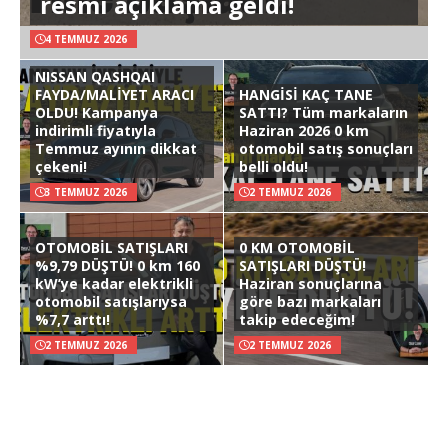
resmi açıklama geldi!
4 TEMMUZ 2026
NISSAN QASHQAI
FAYDA/MALİYET ARACI
HANGİSİ KAÇ TANE
OLDU! Kampanya
SATTI? Tüm markaların
indirimli fiyatıyla
Haziran 2026 0 km
Temmuz ayının dikkat
otomobil satış sonuçları
çekeni!
belli oldu!
3 TEMMUZ 2026
2 TEMMUZ 2026
OTOMOBİL SATIŞLARI
0 KM OTOMOBİL
%9,79 DÜŞTÜ! 0 km 160
SATIŞLARI DÜŞTÜ!
kW’ye kadar elektrikli
Haziran sonuçlarına
otomobil satışlarıysa
göre bazı markaları
%7,7 arttı!
takip edeceğim!
2 TEMMUZ 2026
2 TEMMUZ 2026