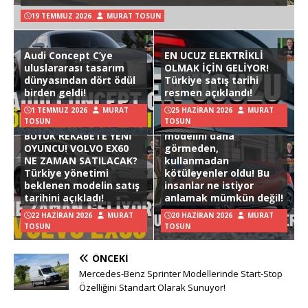
19 TEMMUZ 2026
MURAT TOSUN
Audi Concept C’ye
EN UCUZ ELEKTRİKLİ
uluslararası tasarım
OLMAK İÇİN GELİYOR!
dünyasından dört ödül
Türkiye satış tarihi
birden geldi!
resmen açıklandı!
1 TEMMUZ 2026
MURAT
25 HAZIRAN 2026
MURAT
TOSUN
TOSUN
Hyundai Ioniq 3
BÜYÜK REKABETE YENİ
modelini daha
OYUNCU! VOLVO EX60
görmeden,
NE ZAMAN SATILACAK?
kullanmadan
Türkiye yönetimi
kötüleyenler oldu! Bu
beklenen modelin satış
insanlar ne istiyor
tarihini açıkladı!
anlamak mümkün değil!
22 HAZIRAN 2026
MURAT
20 HAZIRAN 2026
MURAT
TOSUN
TOSUN
ÖNCEKI
Mercedes-Benz Sprinter Modellerinde Start-Stop
Özelliğini Standart Olarak Sunuyor!