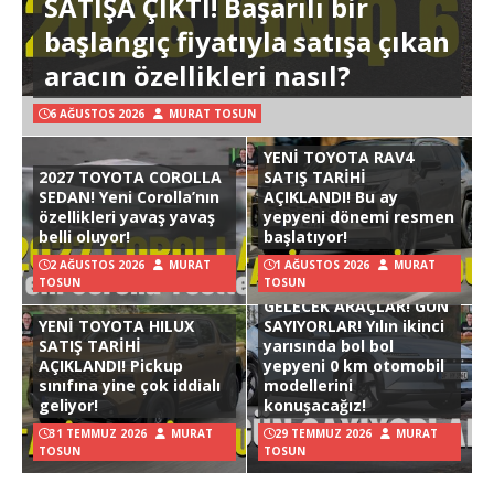
SATIŞA ÇIKTI! Başarılı bir
başlangıç fiyatıyla satışa çıkan
aracın özellikleri nasıl?
6 AĞUSTOS 2026
MURAT TOSUN
YENİ TOYOTA RAV4
2027 TOYOTA COROLLA
SATIŞ TARİHİ
SEDAN! Yeni Corolla’nın
AÇIKLANDI! Bu ay
özellikleri yavaş yavaş
yepyeni dönemi resmen
belli oluyor!
başlatıyor!
2 AĞUSTOS 2026
MURAT
1 AĞUSTOS 2026
MURAT
TOSUN
TOSUN
GELECEK ARAÇLAR! GÜN
YENİ TOYOTA HILUX
SAYIYORLAR! Yılın ikinci
SATIŞ TARİHİ
yarısında bol bol
AÇIKLANDI! Pickup
yepyeni 0 km otomobil
sınıfına yine çok iddialı
modellerini
geliyor!
konuşacağız!
31 TEMMUZ 2026
MURAT
29 TEMMUZ 2026
MURAT
TOSUN
TOSUN