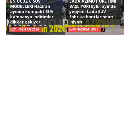
EN UCUZ C SUV
LADA AZIMUT ÜRETİMİ
MODELLER! Haziran
BAŞLIYOR! Eylül ayında
ayında kompakt SUV
yepyeni Lada SUV
kampanya indirimleri
fabrika bantlarından
dikkat çekiyor!
iniyor!
21 HAZIRAN 2026
19 HAZIRAN 2026