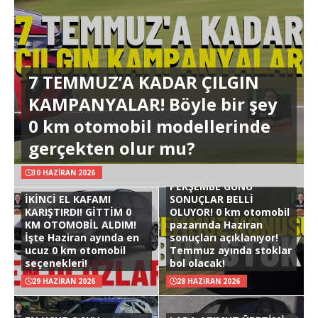
7 TEMMUZ’A KADAR ÇILGIN
KAMPANYALAR! Böyle bir şey
0 km otomobil modellerinde
gerçekten olur mu?
30 HAZIRAN 2026
PERŞEMBE GÜNÜ
İKİNCİ EL KAFAMI
SONUÇLAR BELLİ
KARIŞTIRDI! GİTTİM 0
OLUYOR! 0 km otomobil
KM OTOMOBİL ALDIM!
pazarında Haziran
İşte Haziran ayında en
sonuçları açıklanıyor!
ucuz 0 km otomobil
Temmuz ayında stoklar
seçenekleri!
bol olacak!
29 HAZIRAN 2026
28 HAZIRAN 2026