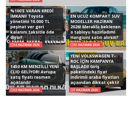
%100’E VARAN KREDİ
İMKANI! Toyota
EN UCUZ KOMPAKT SUV
yönetimi 10.000 TL
MODELLER HAZİRAN
peşinat ver geri
2026! Merakla beklenen
kalanını taksitle öde
o tabloyu hazırladım!
diyor!
Hangisini satın alırsın?
14 HAZIRAN 2026
13 HAZIRAN 2026
YENİ VOLKSWAGEN T-
ROC İÇİN KAMPANYA
1450 KM MENZİLLİ YENİ
BAŞLADI! Giriş
CLIO GELİYOR! Avrupa
paketindeki fiyat
satış fiyatı resmen
indirimli araba fiyatları
açıklandı!
açısından dikkat çekti!
12 HAZIRAN 2026
7 HAZIRAN 2026