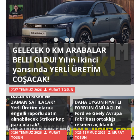
GELECEK 0 KM ARABALAR
BELLİ OLDU! Yılın ikinci
yarısında YERLİ ÜRETİM
COŞACAK!
27 TEMMUZ 2026
MURAT TOSUN
DACIA STRIKER NE
ZAMAN SATILACAK?
DAHA UYGUN FİYATLI
Yerli Üretim olarak
FORD’UN ÖNÜ AÇILDI!
engelli raporlu satın
Ford ve Geely Avrupa
alınabilecek Striker kaç
Fabrikası ortaklığı
para olacak?
resmen açıklandı!
26 TEMMUZ 2026
MURAT
25 TEMMUZ 2026
MURAT
TOSUN
TOSUN