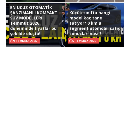
EN UCUZ OTOMATİK
ŞANZIMANLI KOMPAKT
Küçük sınıfta hangi
SUV MODELLERİ!
model kaç tane
Temmuz 2026
satıyor? 0 km B
döneminde fiyatlar bu
Segment otomobil satış
şekilde oluştu!
sonuçları nasıl?
9 TEMMUZ 2026
5 TEMMUZ 2026