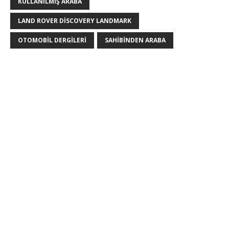
KULLANILMIŞ ARABA
LAND ROVER DISCOVERY LANDMARK
OTOMOBIL DERGILERI
SAHIBINDEN ARABA