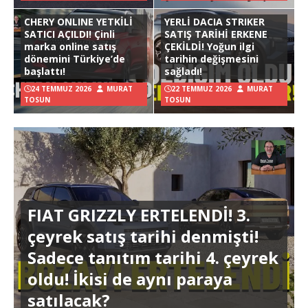
CHERY ONLINE YETKİLİ
YERLİ DACIA STRIKER
SATICI AÇILDI! Çinli
SATIŞ TARİHİ ERKENE
marka online satış
ÇEKİLDİ! Yoğun ilgi
dönemini Türkiye’de
tarihin değişmesini
başlattı!
sağladı!
24 TEMMUZ 2026
MURAT
22 TEMMUZ 2026
MURAT
TOSUN
TOSUN
FIAT GRIZZLY ERTELENDİ! 3.
çeyrek satış tarihi denmişti!
Sadece tanıtım tarihi 4. çeyrek
oldu! İkisi de aynı paraya
satılacak?