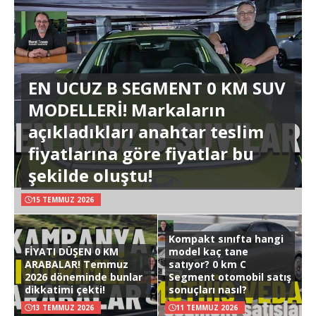
EN UCUZ B SEGMENT 0 KM SUV
MODELLERİ! Markaların
açıkladıkları anahtar teslim
fiyatlarına göre fiyatlar bu
şekilde oluştu!
15 TEMMUZ 2026
Kompakt sınıfta hangi
FİYATI DÜŞEN 0 KM
model kaç tane
ARABALAR! Temmuz
satıyor? 0 km C
2026 döneminde bunlar
Segment otomobil satış
dikkatimi çekti!
sonuçları nasıl?
13 TEMMUZ 2026
11 TEMMUZ 2026