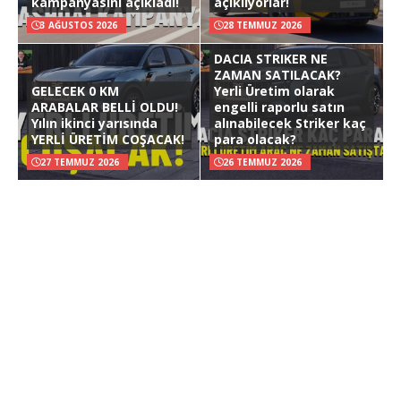
kampanyasını açıkladı!
açıklıyorlar!
3 AĞUSTOS 2026
28 TEMMUZ 2026
DACIA STRIKER NE
ZAMAN SATILACAK?
GELECEK 0 KM
Yerli Üretim olarak
ARABALAR BELLİ OLDU!
engelli raporlu satın
Yılın ikinci yarısında
alınabilecek Striker kaç
YERLİ ÜRETİM COŞACAK!
para olacak?
27 TEMMUZ 2026
26 TEMMUZ 2026