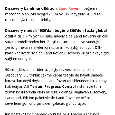
Discovery Landmark Edition
,
Land Rover’ın
beğenilen
motorları olan 240 beygirlik SD4 ve 306 beygirlik SD6 dizel
motorlarıyla tercih edilebiliyor.
Discovery modeli 1989’dan bugüne 300’den fazla global
ödül aldı
. 1.7 milyonluk satış adediyle de Land Rover’ın en çok
satan modellerinden biri. 7 kişilik oturma alanı ve sunduğu
geniş iç mekanla aileler için kullanım kolaylığı sunuyor.
Off-
road
kabiliyetleriyle de Land Rover Discovery 30 yıldır kaya gibi
sağlam duruyor.
90 cm gibi sınıfının lider su geçiş seviyesine sahip olan
Discovery, 3.5 tonluk çekme kapasitesiyle de hayatı sadece
karayolları değil doğa olanların favori tercihlerinden biri olmayı
hak ediyor.
All Terrain Progress Control
sistemiyle tüm
zemin koşullarında etkin bir sürüş olanağı sağlayan Discovery,
Landmark Edition paketiyle de Land Rover ve off-road
severlerin gönlünü şimdiden çalacak gibi duruyor.
[irp posts=”3751″ name=”Youtube MSE Medya Kanalında