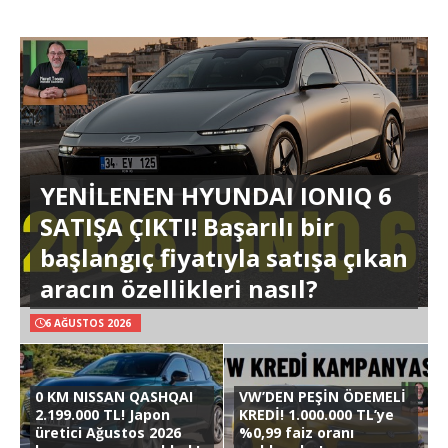
YENİLENEN HYUNDAI IONIQ 6
SATIŞA ÇIKTI! Başarılı bir
başlangıç fiyatıyla satışa çıkan
aracın özellikleri nasıl?
6 AĞUSTOS 2026
0 KM NISSAN QASHQAI
VW’DEN PEŞİN ÖDEMELİ
2.199.000 TL! Japon
KREDİ! 1.000.000 TL’ye
üretici Ağustos 2026
%0,99 faiz oranı