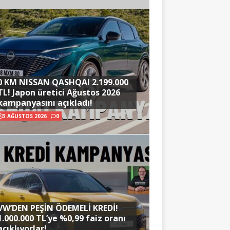
0 KM NISSAN QASHQAI 2.199.000
TL! Japon üretici Ağustos 2026
kampanyasını açıkladı!
3 AĞUSTOS 2026
0
VW’DEN PEŞİN ÖDEMELİ KREDİ!
1.000.000 TL’ye %0,99 faiz oranı
açıklıyorlar!