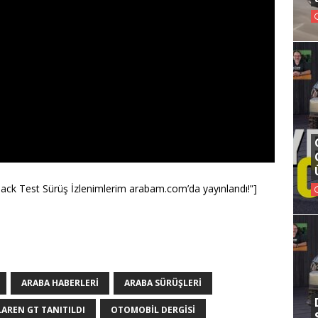
ack Test Sürüş İzlenimlerim arabam.com’da yayınlandı!”]
ARABA HABERLERI
ARABA SÜRÜŞLERI
AREN GT TANITILDI
OTOMOBIL DERGISI