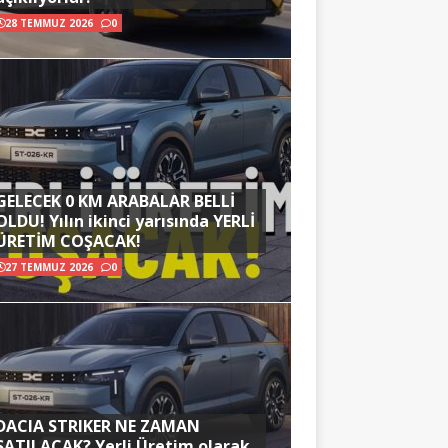
28 TEMMUZ 2026
0
GELECEK 0 KM ARABALAR BELLİ
OLDU! Yılın ikinci yarısında YERLİ
ÜRETİM COŞACAK!
27 TEMMUZ 2026
0
DACIA STRIKER NE ZAMAN
SATILACAK? Yerli Üretim olarak