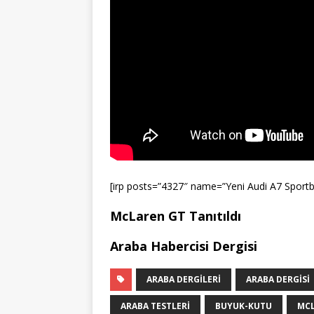
[irp posts=”4327″ name=”Yeni Audi A7 Sportb
McLaren GT Tanıtıldı
Araba Habercisi Dergisi
ARABA DERGILERI
ARABA DERGISI
ARABA TESTLERI
BUYUK-KUTU
MCL