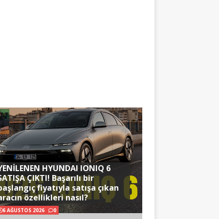
YENİLENEN HYUNDAI IONIQ 6
SATIŞA ÇIKTI! Başarılı bir
başlangıç fiyatıyla satışa çıkan
aracın özellikleri nasıl?
6 AĞUSTOS 2026
0