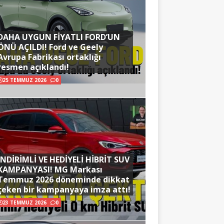
DAHA UYGUN FİYATLI FORD’UN
ÖNÜ AÇILDI! Ford ve Geely
Avrupa Fabrikası ortaklığı
resmen açıklandı!
25 TEMMUZ 2026
0
İNDİRİMLİ VE HEDİYELİ HİBRİT SUV
KAMPANYASI! MG Markası
Temmuz 2026 döneminde dikkat
çeken bir kampanyaya imza attı!
23 TEMMUZ 2026
0