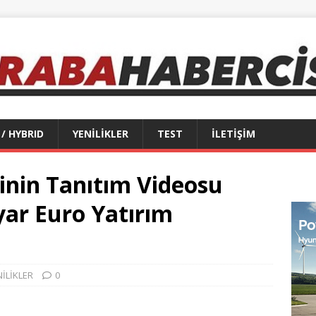
 / HYBRID
YENİLİKLER
TEST
İLETİŞİM
nin Tanıtım Videosu
yar Euro Yatırım
NİLİKLER
0