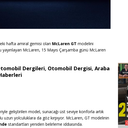
i hafta amiral gemisi olan
McLaren GT
modelini
deosu yayınlayan McLaren, 15 Mayıs Çarşamba günü McLaren
Otomobil Dergileri, Otomobil Dergisi, Araba
Haberleri
yle geliştirilen model, sunacağı üst seviye konforla artık
rlu uzun yolculuklara da göz kırpıyor. McLaren, GT modelinin
nde
standartları yeniden belirleme iddiasında.