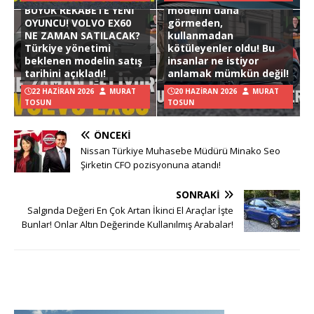
BÜYÜK REKABETE YENİ
modelini daha
OYUNCU! VOLVO EX60
görmeden,
NE ZAMAN SATILACAK?
kullanmadan
Türkiye yönetimi
kötüleyenler oldu! Bu
beklenen modelin satış
insanlar ne istiyor
tarihini açıkladı!
anlamak mümkün değil!
22 HAZIRAN 2026
MURAT
20 HAZIRAN 2026
MURAT
TOSUN
TOSUN
ÖNCEKI
Nissan Türkiye Muhasebe Müdürü Minako Seo
Şirketin CFO pozisyonuna atandı!
SONRAKI
Salgında Değeri En Çok Artan İkinci El Araçlar İşte
Bunlar! Onlar Altın Değerinde Kullanılmış Arabalar!