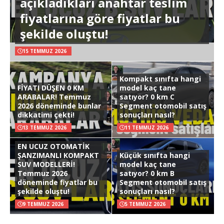
açıkladıkları anahtar teslim
fiyatlarına göre fiyatlar bu
şekilde oluştu!
15 TEMMUZ 2026
Kompakt sınıfta hangi
FİYATI DÜŞEN 0 KM
model kaç tane
ARABALAR! Temmuz
satıyor? 0 km C
2026 döneminde bunlar
Segment otomobil satış
dikkatimi çekti!
sonuçları nasıl?
13 TEMMUZ 2026
11 TEMMUZ 2026
EN UCUZ OTOMATİK
ŞANZIMANLI KOMPAKT
Küçük sınıfta hangi
SUV MODELLERİ!
model kaç tane
Temmuz 2026
satıyor? 0 km B
döneminde fiyatlar bu
Segment otomobil satış
şekilde oluştu!
sonuçları nasıl?
9 TEMMUZ 2026
5 TEMMUZ 2026