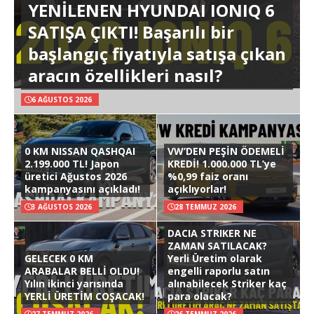
YENİLENEN HYUNDAI IONIQ 6
SATIŞA ÇIKTI! Başarılı bir
başlangıç fiyatıyla satışa çıkan
aracın özellikleri nasıl?
6 AĞUSTOS 2026
0 KM NISSAN QASHQAI
VW’DEN PEŞİN ÖDEMELİ
2.199.000 TL! Japon
KREDİ! 1.000.000 TL’ye
üretici Ağustos 2026
%0,99 faiz oranı
kampanyasını açıkladı!
açıklıyorlar!
3 AĞUSTOS 2026
28 TEMMUZ 2026
DACIA STRIKER NE
ZAMAN SATILACAK?
GELECEK 0 KM
Yerli Üretim olarak
ARABALAR BELLİ OLDU!
engelli raporlu satın
Yılın ikinci yarısında
alınabilecek Striker kaç
YERLİ ÜRETİM COŞACAK!
para olacak?