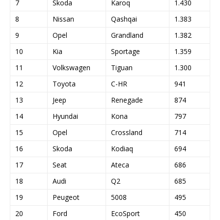
7
Skoda
Karoq
1.430
8
Nissan
Qashqai
1.383
9
Opel
Grandland
1.382
10
Kia
Sportage
1.359
11
Volkswagen
Tiguan
1.300
12
Toyota
C-HR
941
13
Jeep
Renegade
874
14
Hyundai
Kona
797
15
Opel
Crossland
714
16
Skoda
Kodiaq
694
17
Seat
Ateca
686
18
Audi
Q2
685
19
Peugeot
5008
495
20
Ford
EcoSport
450