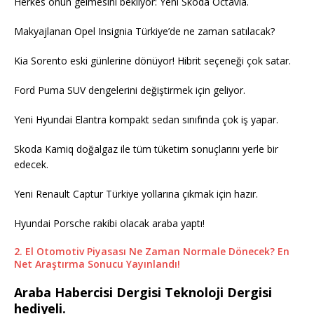
Herkes onun gelmesini bekliyor: Yeni Skoda Octavia.
Makyajlanan Opel Insignia Türkiye’de ne zaman satılacak?
Kia Sorento eski günlerine dönüyor! Hibrit seçeneği çok satar.
Ford Puma SUV dengelerini değiştirmek için geliyor.
Yeni Hyundai Elantra kompakt sedan sınıfında çok iş yapar.
Skoda Kamiq doğalgaz ile tüm tüketim sonuçlarını yerle bir
edecek.
Yeni Renault Captur Türkiye yollarına çıkmak için hazır.
Hyundai Porsche rakibi olacak araba yaptı!
2. El Otomotiv Piyasası Ne Zaman Normale Dönecek? En
Net Araştırma Sonucu Yayınlandı!
Araba Habercisi Dergisi Teknoloji Dergisi
hediyeli.