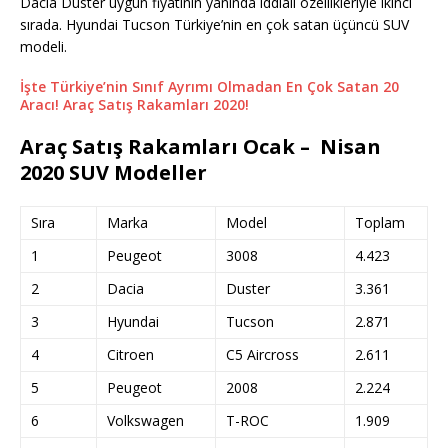
Dacia Duster uygun fiyatının yanında iddialı özellikleriyle ikinci
sırada. Hyundai Tucson Türkiye’nin en çok satan üçüncü SUV
modeli.
İşte Türkiye’nin Sınıf Ayrımı Olmadan En Çok Satan 20
Aracı! Araç Satış Rakamları 2020!
Araç Satış Rakamları Ocak – Nisan
2020 SUV Modeller
Sıra
Marka
Model
Toplam
1
Peugeot
3008
4.423
2
Dacia
Duster
3.361
3
Hyundai
Tucson
2.871
4
Citroen
C5 Aircross
2.611
5
Peugeot
2008
2.224
6
Volkswagen
T-ROC
1.909