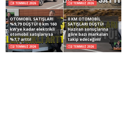
3 TEMMUZ 2026
2 TEMMUZ 2026
OTOMOBİL SATIŞLARI
0 KM OTOMOBİL
%9,79 DÜŞTÜ! 0 km 160
SATIŞLARI DÜŞTÜ!
kW’ye kadar elektrikli
Haziran sonuçlarına
otomobil satışlarıysa
göre bazı markaları
%7,7 arttı!
takip edeceğim!
2 TEMMUZ 2026
2 TEMMUZ 2026