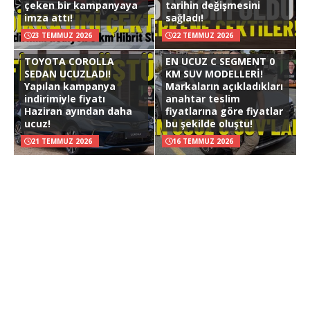
çeken bir kampanyaya
tarihin değişmesini
imza attı!
sağladı!
23 TEMMUZ 2026
22 TEMMUZ 2026
TOYOTA COROLLA
EN UCUZ C SEGMENT 0
SEDAN UCUZLADI!
KM SUV MODELLERİ!
Yapılan kampanya
Markaların açıkladıkları
indirimiyle fiyatı
anahtar teslim
Haziran ayından daha
fiyatlarına göre fiyatlar
ucuz!
bu şekilde oluştu!
21 TEMMUZ 2026
16 TEMMUZ 2026