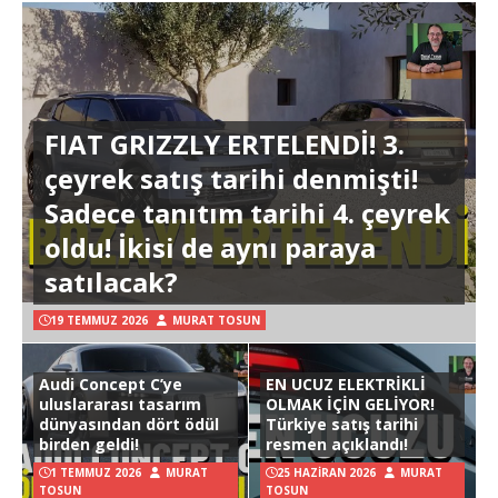
FIAT GRIZZLY ERTELENDİ! 3.
çeyrek satış tarihi denmişti!
Sadece tanıtım tarihi 4. çeyrek
oldu! İkisi de aynı paraya
satılacak?
19 TEMMUZ 2026
MURAT TOSUN
Audi Concept C’ye
EN UCUZ ELEKTRİKLİ
uluslararası tasarım
OLMAK İÇİN GELİYOR!
dünyasından dört ödül
Türkiye satış tarihi
birden geldi!
resmen açıklandı!
1 TEMMUZ 2026
MURAT
25 HAZIRAN 2026
MURAT
TOSUN
TOSUN
Hyundai Ioniq 3