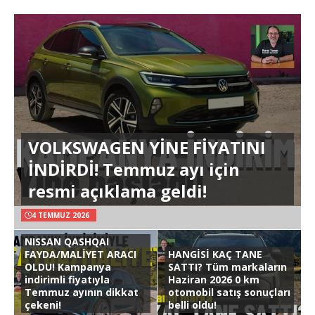
VOLKSWAGEN YİNE FİYATINI
İNDİRDİ! Temmuz ayı için
resmi açıklama geldi!
4 TEMMUZ 2026
NISSAN QASHQAI
FAYDA/MALİYET ARACI
HANGİSİ KAÇ TANE
OLDU! Kampanya
SATTI? Tüm markaların
indirimli fiyatıyla
Haziran 2026 0 km
Temmuz ayının dikkat
otomobil satış sonuçları
çekeni!
belli oldu!