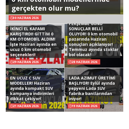
gerçekten olur mu?
30 HAZIRAN 2026
PERŞEMBE GÜNÜ
İKİNCİ EL KAFAMI
SONUÇLAR BELLİ
KARIŞTIRDI! GİTTİM 0
OLUYOR! 0 km otomobil
KM OTOMOBİL ALDIM!
pazarında Haziran
İşte Haziran ayında en
sonuçları açıklanıyor!
ucuz 0 km otomobil
Temmuz ayında stoklar
seçenekleri!
bol olacak!
29 HAZIRAN 2026
28 HAZIRAN 2026
EN UCUZ C SUV
LADA AZIMUT ÜRETİMİ
MODELLER! Haziran
BAŞLIYOR! Eylül ayında
ayında kompakt SUV
yepyeni Lada SUV
kampanya indirimleri
fabrika bantlarından
dikkat çekiyor!
iniyor!
21 HAZIRAN 2026
19 HAZIRAN 2026