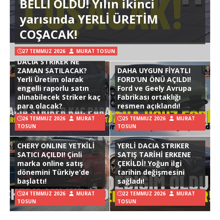
BELLİ OLDU! Yılın ikinci
yarısında YERLİ ÜRETİM
COŞACAK!
27 TEMMUZ 2026
MURAT TOSUN
DACIA STRIKER NE
ZAMAN SATILACAK?
DAHA UYGUN FİYATLI
Yerli Üretim olarak
FORD’UN ÖNÜ AÇILDI!
engelli raporlu satın
Ford ve Geely Avrupa
alınabilecek Striker kaç
Fabrikası ortaklığı
para olacak?
resmen açıklandı!
26 TEMMUZ 2026
MURAT
25 TEMMUZ 2026
MURAT
TOSUN
TOSUN
CHERY ONLINE YETKİLİ
YERLİ DACIA STRIKER
SATICI AÇILDI! Çinli
SATIŞ TARİHİ ERKENE
marka online satış
ÇEKİLDİ! Yoğun ilgi
dönemini Türkiye’de
tarihin değişmesini
başlattı!
sağladı!
24 TEMMUZ 2026
MURAT
22 TEMMUZ 2026
MURAT
TOSUN
TOSUN