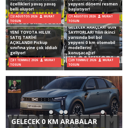
özellikleri yavaş yavaş
yepyeni dönemi resmen
belli oluyor!
başlatıyor!
2 AĞUSTOS 2026
MURAT
1 AĞUSTOS 2026
MURAT
TOSUN
TOSUN
GELECEK ARAÇLAR! GÜN
YENİ TOYOTA HILUX
SAYIYORLAR! Yılın ikinci
SATIŞ TARİHİ
yarısında bol bol
AÇIKLANDI! Pickup
yepyeni 0 km otomobil
sınıfına yine çok iddialı
modellerini
geliyor!
konuşacağız!
31 TEMMUZ 2026
MURAT
29 TEMMUZ 2026
MURAT
TOSUN
TOSUN
GELECEK 0 KM ARABALAR