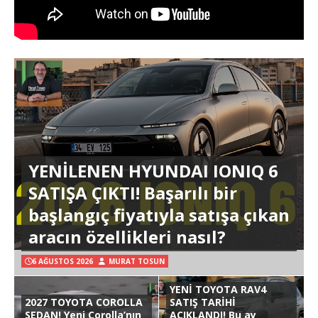
YENİLENEN HYUNDAI IONIQ 6
SATIŞA ÇIKTI! Başarılı bir
başlangıç fiyatıyla satışa çıkan
aracın özellikleri nasıl?
6 AĞUSTOS 2026
MURAT TOSUN
YENİ TOYOTA RAV4
2027 TOYOTA COROLLA
SATIŞ TARİHİ
SEDAN! Yeni Corolla’nın
AÇIKLANDI! Bu ay