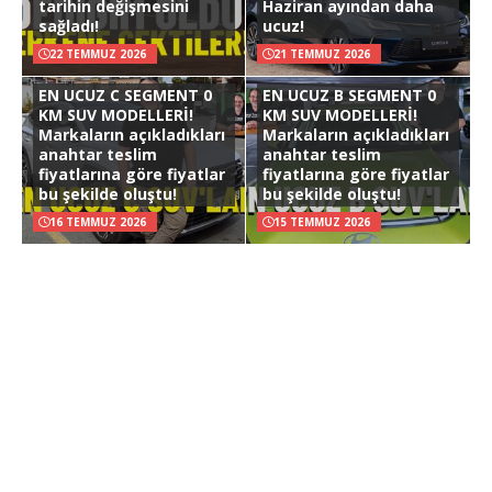
tarihin değişmesini
Haziran ayından daha
sağladı!
ucuz!
22 TEMMUZ 2026
21 TEMMUZ 2026
EN UCUZ C SEGMENT 0
EN UCUZ B SEGMENT 0
KM SUV MODELLERİ!
KM SUV MODELLERİ!
Markaların açıkladıkları
Markaların açıkladıkları
anahtar teslim
anahtar teslim
fiyatlarına göre fiyatlar
fiyatlarına göre fiyatlar
bu şekilde oluştu!
bu şekilde oluştu!
16 TEMMUZ 2026
15 TEMMUZ 2026