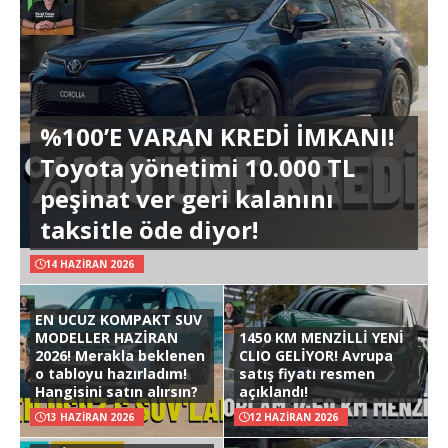
%100’E VARAN KREDİ İMKANI!
Toyota yönetimi 10.000 TL
peşinat ver geri kalanını
taksitle öde diyor!
14 HAZIRAN 2026
EN UCUZ KOMPAKT SUV
MODELLER HAZİRAN
1450 KM MENZİLLİ YENİ
2026! Merakla beklenen
CLIO GELİYOR! Avrupa
o tabloyu hazırladım!
satış fiyatı resmen
Hangisini satın alırsın?
açıklandı!
13 HAZIRAN 2026
12 HAZIRAN 2026