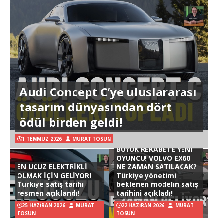
Audi Concept C’ye uluslararası
tasarım dünyasından dört
ödül birden geldi!
1 TEMMUZ 2026
MURAT TOSUN
BÜYÜK REKABETE YENİ
OYUNCU! VOLVO EX60
EN UCUZ ELEKTRİKLİ
NE ZAMAN SATILACAK?
OLMAK İÇİN GELİYOR!
Türkiye yönetimi
Türkiye satış tarihi
beklenen modelin satış
resmen açıklandı!
tarihini açıkladı!
25 HAZIRAN 2026
MURAT
22 HAZIRAN 2026
MURAT
TOSUN
TOSUN
Hyundai Ioniq 3