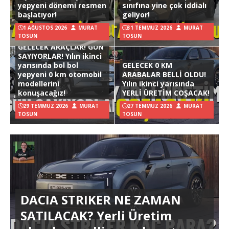
yepyeni dönemi resmen
sınıfına yine çok iddialı
başlatıyor!
geliyor!
1 AĞUSTOS 2026
MURAT
31 TEMMUZ 2026
MURAT
TOSUN
TOSUN
GELECEK ARAÇLAR! GÜN
SAYIYORLAR! Yılın ikinci
yarısında bol bol
GELECEK 0 KM
yepyeni 0 km otomobil
ARABALAR BELLİ OLDU!
modellerini
Yılın ikinci yarısında
konuşacağız!
YERLİ ÜRETİM COŞACAK!
29 TEMMUZ 2026
MURAT
27 TEMMUZ 2026
MURAT
TOSUN
TOSUN
DACIA STRIKER NE ZAMAN
SATILACAK? Yerli Üretim