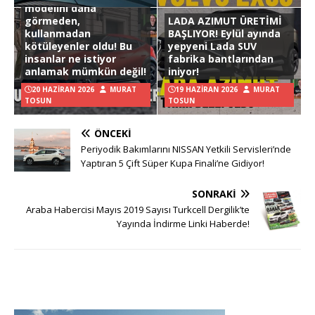
modelini daha
görmeden,
LADA AZIMUT ÜRETİMİ
kullanmadan
BAŞLIYOR! Eylül ayında
kötüleyenler oldu! Bu
yepyeni Lada SUV
insanlar ne istiyor
fabrika bantlarından
anlamak mümkün değil!
iniyor!
20 HAZIRAN 2026
MURAT
19 HAZIRAN 2026
MURAT
TOSUN
TOSUN
ÖNCEKI
Periyodik Bakımlarını NISSAN Yetkili Servisleri’nde
Yaptıran 5 Çift Süper Kupa Finali’ne Gidiyor!
SONRAKI
Araba Habercisi Mayıs 2019 Sayısı Turkcell Dergilik’te
Yayında İndirme Linki Haberde!