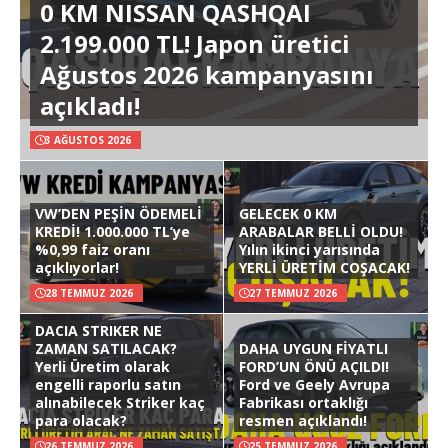
0 KM NISSAN QASHQAI
2.199.000 TL! Japon üretici
Ağustos 2026 kampanyasını
açıkladı!
3 AĞUSTOS 2026
VW’DEN PEŞİN ÖDEMELİ
GELECEK 0 KM
KREDİ! 1.000.000 TL’ye
ARABALAR BELLİ OLDU!
%0,99 faiz oranı
Yılın ikinci yarısında
açıklıyorlar!
YERLİ ÜRETİM COŞACAK!
28 TEMMUZ 2026
27 TEMMUZ 2026
DACIA STRIKER NE
ZAMAN SATILACAK?
DAHA UYGUN FİYATLI
Yerli Üretim olarak
FORD’UN ÖNÜ AÇILDI!
engelli raporlu satın
Ford ve Geely Avrupa
alınabilecek Striker kaç
Fabrikası ortaklığı
para olacak?
resmen açıklandı!
26 TEMMUZ 2026
25 TEMMUZ 2026