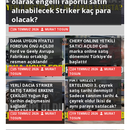
olarak engelli raporlu satın
alınabilecek Striker kaç para
olacak?
26 TEMMUZ 2026
MURAT TOSUN
DAHA UYGUN FİYATLI
CHERY ONLINE YETKİLİ
FORD’UN ÖNÜ AÇILDI!
SATICI AÇILDI! Çinli
Ford ve Geely Avrupa
marka online satış
Fabrikası ortaklığı
dönemini Türkiye’de
resmen açıklandı!
başlattı!
25 TEMMUZ 2026
MURAT
24 TEMMUZ 2026
MURAT
TOSUN
TOSUN
FIAT GRIZZLY
YERLİ DACIA STRIKER
ERTELENDİ! 3. çeyrek
SATIŞ TARİHİ ERKENE
satış tarihi denmişti!
ÇEKİLDİ! Yoğun ilgi
Sadece tanıtım tarihi 4.
tarihin değişmesini
çeyrek oldu! İkisi de
sağladı!
aynı paraya satılacak?
22 TEMMUZ 2026
MURAT
19 TEMMUZ 2026
MURAT
TOSUN
TOSUN