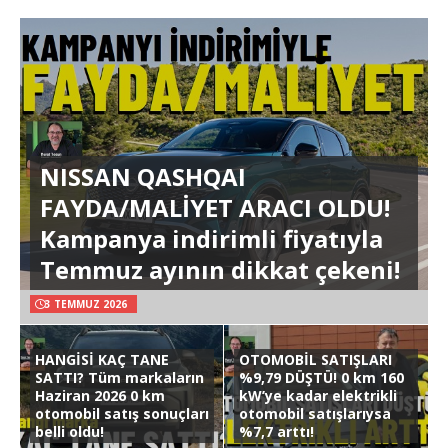
NISSAN QASHQAI
FAYDA/MALİYET ARACI OLDU!
Kampanya indirimli fiyatıyla
Temmuz ayının dikkat çekeni!
3 TEMMUZ 2026
HANGİSİ KAÇ TANE
OTOMOBİL SATIŞLARI
SATTI? Tüm markaların
%9,79 DÜŞTÜ! 0 km 160
Haziran 2026 0 km
kW’ye kadar elektrikli
otomobil satış sonuçları
otomobil satışlarıysa
belli oldu!
%7,7 arttı!