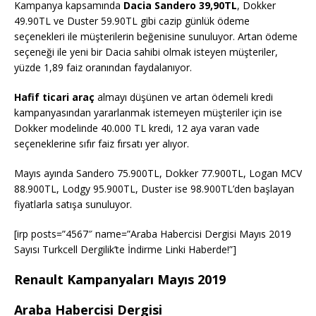
Kampanya kapsamında
Dacia Sandero 39,90TL
, Dokker
49.90TL ve Duster 59.90TL gibi cazip günlük ödeme
seçenekleri ile müşterilerin beğenisine sunuluyor. Artan ödeme
seçeneği ile yeni bir Dacia sahibi olmak isteyen müşteriler,
yüzde 1,89 faiz oranından faydalanıyor.
Hafif ticari araç
almayı düşünen ve artan ödemeli kredi
kampanyasından yararlanmak istemeyen müşteriler için ise
Dokker modelinde 40.000 TL kredi, 12 aya varan vade
seçeneklerine sıfır faiz fırsatı yer alıyor.
Mayıs ayında Sandero 75.900TL, Dokker 77.900TL, Logan MCV
88.900TL, Lodgy 95.900TL, Duster ise 98.900TL’den başlayan
fiyatlarla satışa sunuluyor.
[irp posts=”4567″ name=”Araba Habercisi Dergisi Mayıs 2019
Sayısı Turkcell Dergilik’te İndirme Linki Haberde!”]
Renault Kampanyaları Mayıs 2019
Araba Habercisi Dergisi