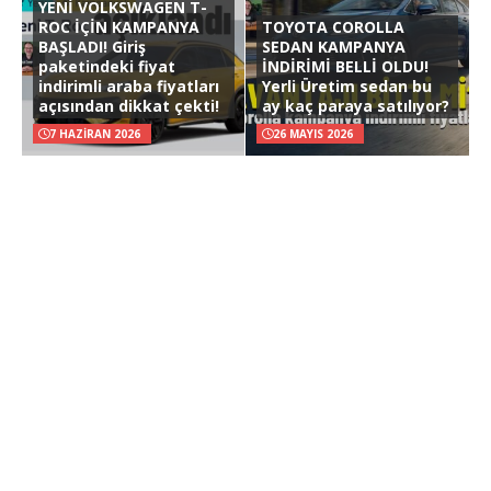
YENİ VOLKSWAGEN T-
ROC İÇİN KAMPANYA
TOYOTA COROLLA
BAŞLADI! Giriş
SEDAN KAMPANYA
paketindeki fiyat
İNDİRİMİ BELLİ OLDU!
indirimli araba fiyatları
Yerli Üretim sedan bu
açısından dikkat çekti!
ay kaç paraya satılıyor?
7 HAZIRAN 2026
26 MAYIS 2026