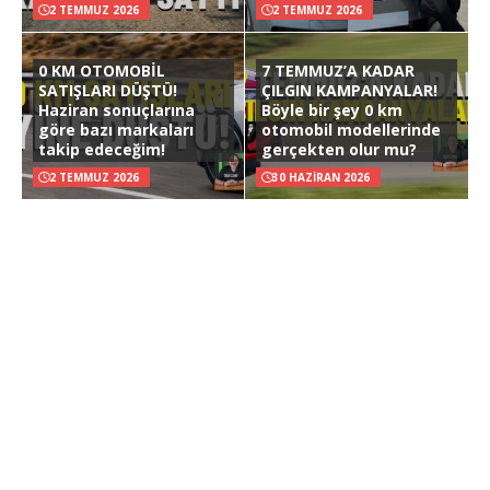
2 TEMMUZ 2026
2 TEMMUZ 2026
0 KM OTOMOBİL
7 TEMMUZ’A KADAR
SATIŞLARI DÜŞTÜ!
ÇILGIN KAMPANYALAR!
Haziran sonuçlarına
Böyle bir şey 0 km
göre bazı markaları
otomobil modellerinde
takip edeceğim!
gerçekten olur mu?
2 TEMMUZ 2026
30 HAZIRAN 2026