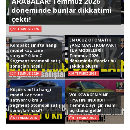
ARABALAR! Temmuz 2026
döneminde bunlar dikkatimi
çekti!
13 TEMMUZ 2026
EN UCUZ OTOMATİK
Kompakt sınıfta hangi
ŞANZIMANLI KOMPAKT
model kaç tane
SUV MODELLERİ!
satıyor? 0 km C
Temmuz 2026
Segment otomobil satış
döneminde fiyatlar bu
sonuçları nasıl?
şekilde oluştu!
11 TEMMUZ 2026
9 TEMMUZ 2026
Küçük sınıfta hangi
model kaç tane
VOLKSWAGEN YİNE
satıyor? 0 km B
FİYATINI İNDİRDİ!
Segment otomobil satış
Temmuz ayı için resmi
sonuçları nasıl?
açıklama geldi!
5 TEMMUZ 2026
4 TEMMUZ 2026