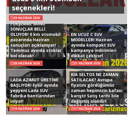
seçenekleri!
29 HAZIRAN 2026
PERŞEMBE GÜNÜ
SONUÇLAR BELLİ
OLUYOR! 0 km otomobil
EN UCUZ C SUV
pazarında Haziran
MODELLER! Haziran
sonuçları açıklanıyor!
ayında kompakt SUV
Temmuz ayında stoklar
kampanya indirimleri
bol olacak!
dikkat çekiyor!
28 HAZIRAN 2026
21 HAZIRAN 2026
KIA SELTOS NE ZAMAN
LADA AZIMUT ÜRETİMİ
SATILACAK? Avrupa
BAŞLIYOR! Eylül ayında
fiyatını gördüğümüz
yepyeni Lada SUV
zaman hepimizin kafası
fabrika bantlarından
karıştı! Satış tarihi bile
iniyor!
değişmiş olabilir!
19 HAZIRAN 2026
17 HAZIRAN 2026