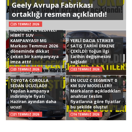
Geely Avrupa Fabrikası
ortaklığı resmen açıklandı!
25 TEMMUZ 2026
İNDİRİMLİ VE HEDİYELİ
HİBRİT SUV
KAMPANYASI! MG
YERLİ DACIA STRIKER
Markası Temmuz 2026
SATIŞ TARİHİ ERKENE
döneminde dikkat
ÇEKİLDİ! Yoğun ilgi
çeken bir kampanyaya
tarihin değişmesini
imza attı!
sağladı!
23 TEMMUZ 2026
22 TEMMUZ 2026
TOYOTA COROLLA
EN UCUZ C SEGMENT 0
SEDAN UCUZLADI!
KM SUV MODELLERİ!
Yapılan kampanya
Markaların açıkladıkları
indirimiyle fiyatı
anahtar teslim
Haziran ayından daha
fiyatlarına göre fiyatlar
ucuz!
bu şekilde oluştu!
21 TEMMUZ 2026
16 TEMMUZ 2026