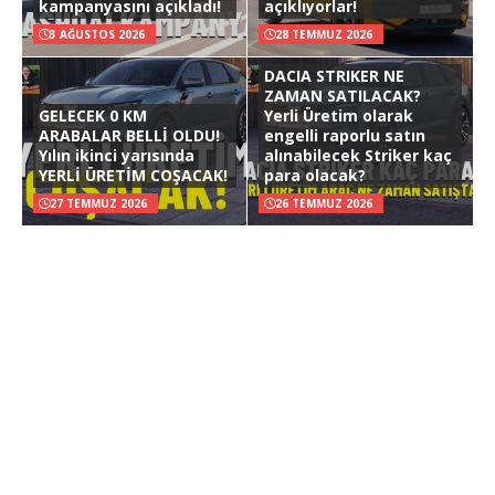
kampanyasını açıkladı!
açıklıyorlar!
3 AĞUSTOS 2026
28 TEMMUZ 2026
DACIA STRIKER NE
ZAMAN SATILACAK?
GELECEK 0 KM
Yerli Üretim olarak
ARABALAR BELLİ OLDU!
engelli raporlu satın
Yılın ikinci yarısında
alınabilecek Striker kaç
YERLİ ÜRETİM COŞACAK!
para olacak?
27 TEMMUZ 2026
26 TEMMUZ 2026