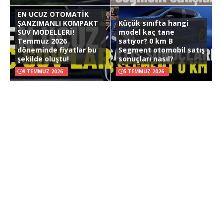
EN UCUZ OTOMATİK
ŞANZIMANLI KOMPAKT
Küçük sınıfta hangi
SUV MODELLERİ!
model kaç tane
Temmuz 2026
satıyor? 0 km B
döneminde fiyatlar bu
Segment otomobil satış
şekilde oluştu!
sonuçları nasıl?
9 TEMMUZ 2026
5 TEMMUZ 2026