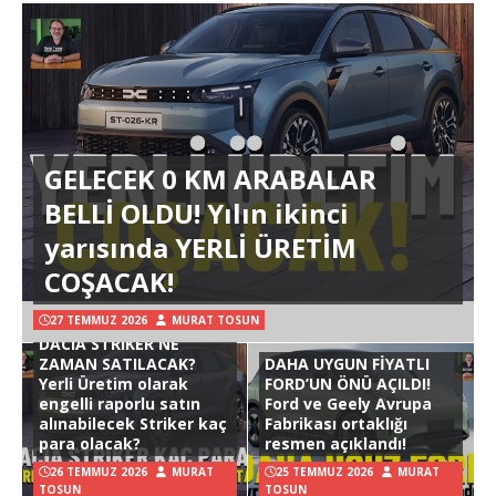
GELECEK 0 KM ARABALAR
BELLİ OLDU! Yılın ikinci
yarısında YERLİ ÜRETİM
COŞACAK!
27 TEMMUZ 2026
MURAT TOSUN
DACIA STRIKER NE
ZAMAN SATILACAK?
DAHA UYGUN FİYATLI
Yerli Üretim olarak
FORD’UN ÖNÜ AÇILDI!
engelli raporlu satın
Ford ve Geely Avrupa
alınabilecek Striker kaç
Fabrikası ortaklığı
para olacak?
resmen açıklandı!
26 TEMMUZ 2026
MURAT
25 TEMMUZ 2026
MURAT
TOSUN
TOSUN