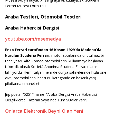
Müzesi 90. yılı büyük bir sergi açarak kutlayacak. Scuderia
Ferrari Müzesi Formula 1
Araba Testleri, Otomobil Testleri
Araba Habercisi Dergisi
youtube.com/msemedya
Enzo Ferrari tarafından 16 Kasım 1929’da Modena’da
kurulan Scuderia Ferrari
, motor sporlarında unutulmaz bir
tarih yazdı. Alfa Romeo otomobillerini kullanmaya başlayan
takım ilk olarak Società Anonima Scuderia Ferrari olarak
biliniyordu. Hem İtalyan hem de dünya sahnelerinde hızla öne
çıktı, otomobillerini her türlü kategoride en başarılı yarış
pilotlarına emanet etti.
[irp posts=”5251″ name=”Araba Dergisi Araba Habercisi
Dergiliklerde! Haziran Sayısında Tüm SUV’lar Var!”]
Onlarca Elektronik Beyni Olan Yeni