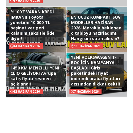
17 HAZIRAN 2026
%100’E VARAN KREDİ
İMKANI! Toyota
EN UCUZ KOMPAKT SUV
yönetimi 10.000 TL
MODELLER HAZİRAN
peşinat ver geri
2026! Merakla beklenen
kalanını taksitle öde
o tabloyu hazırladım!
diyor!
Hangisini satın alırsın?
14 HAZIRAN 2026
13 HAZIRAN 2026
YENİ VOLKSWAGEN T-
ROC İÇİN KAMPANYA
1450 KM MENZİLLİ YENİ
BAŞLADI! Giriş
CLIO GELİYOR! Avrupa
paketindeki fiyat
satış fiyatı resmen
indirimli araba fiyatları
açıklandı!
açısından dikkat çekti!
12 HAZIRAN 2026
7 HAZIRAN 2026