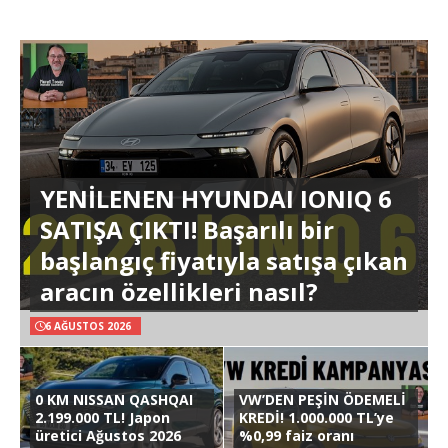
YENİLENEN HYUNDAI IONIQ 6
SATIŞA ÇIKTI! Başarılı bir
başlangıç fiyatıyla satışa çıkan
aracın özellikleri nasıl?
6 AĞUSTOS 2026
0 KM NISSAN QASHQAI
VW’DEN PEŞİN ÖDEMELİ
2.199.000 TL! Japon
KREDİ! 1.000.000 TL’ye
üretici Ağustos 2026
%0,99 faiz oranı