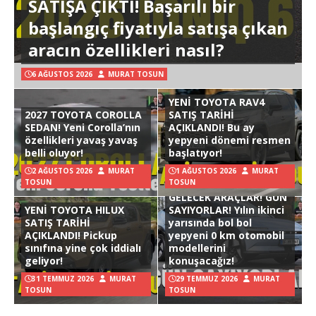
SATIŞA ÇIKTI! Başarılı bir
başlangıç fiyatıyla satışa çıkan
aracın özellikleri nasıl?
6 AĞUSTOS 2026
MURAT TOSUN
YENİ TOYOTA RAV4
2027 TOYOTA COROLLA
SATIŞ TARİHİ
SEDAN! Yeni Corolla’nın
AÇIKLANDI! Bu ay
özellikleri yavaş yavaş
yepyeni dönemi resmen
belli oluyor!
başlatıyor!
2 AĞUSTOS 2026
MURAT
1 AĞUSTOS 2026
MURAT
TOSUN
TOSUN
GELECEK ARAÇLAR! GÜN
YENİ TOYOTA HILUX
SAYIYORLAR! Yılın ikinci
SATIŞ TARİHİ
yarısında bol bol
AÇIKLANDI! Pickup
yepyeni 0 km otomobil
sınıfına yine çok iddialı
modellerini
geliyor!
konuşacağız!
31 TEMMUZ 2026
MURAT
29 TEMMUZ 2026
MURAT
TOSUN
TOSUN