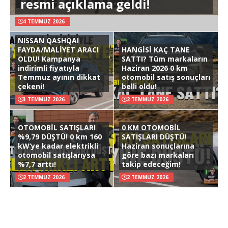
resmi açıklama geldi!
4 TEMMUZ 2026
NISSAN QASHQAI
FAYDA/MALİYET ARACI
HANGİSİ KAÇ TANE
OLDU! Kampanya
SATTI? Tüm markaların
indirimli fiyatıyla
Haziran 2026 0 km
Temmuz ayının dikkat
otomobil satış sonuçları
çekeni!
belli oldu!
3 TEMMUZ 2026
2 TEMMUZ 2026
OTOMOBİL SATIŞLARI
0 KM OTOMOBİL
%9,79 DÜŞTÜ! 0 km 160
SATIŞLARI DÜŞTÜ!
kW’ye kadar elektrikli
Haziran sonuçlarına
otomobil satışlarıysa
göre bazı markaları
%7,7 arttı!
takip edeceğim!
2 TEMMUZ 2026
2 TEMMUZ 2026