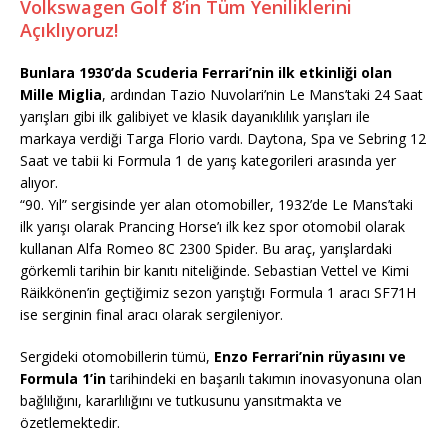
Volkswagen Golf 8’in Tüm Yeniliklerini
Açıklıyoruz!
Bunlara 1930’da Scuderia Ferrari’nin ilk etkinliği olan
Mille Miglia
, ardından Tazio Nuvolari’nin Le Mans’taki 24 Saat
yarışları gibi ilk galibiyet ve klasik dayanıklılık yarışları ile
markaya verdiği Targa Florio vardı. Daytona, Spa ve Sebring 12
Saat ve tabii ki Formula 1 de yarış kategorileri arasında yer
alıyor.
“90. Yıl” sergisinde yer alan otomobiller, 1932’de Le Mans’taki
ilk yarışı olarak Prancing Horse’ı ilk kez spor otomobil olarak
kullanan Alfa Romeo 8C 2300 Spider. Bu araç, yarışlardaki
görkemli tarihin bir kanıtı niteliğinde. Sebastian Vettel ve Kimi
Räikkönen’in geçtiğimiz sezon yarıştığı Formula 1 aracı SF71H
ise serginin final aracı olarak sergileniyor.
Sergideki otomobillerin tümü,
Enzo Ferrari’nin rüyasını ve
Formula 1’in
tarihindeki en başarılı takımın inovasyonuna olan
bağlılığını, kararlılığını ve tutkusunu yansıtmakta ve
özetlemektedir.