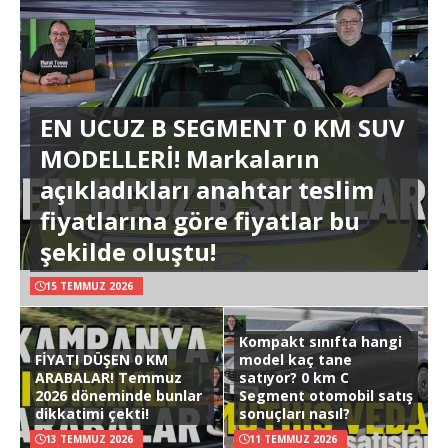
EN UCUZ B SEGMENT 0 KM SUV
MODELLERİ! Markaların
açıkladıkları anahtar teslim
fiyatlarına göre fiyatlar bu
şekilde oluştu!
15 TEMMUZ 2026
Kompakt sınıfta hangi
FİYATI DÜŞEN 0 KM
model kaç tane
ARABALAR! Temmuz
satıyor? 0 km C
2026 döneminde bunlar
Segment otomobil satış
dikkatimi çekti!
sonuçları nasıl?
13 TEMMUZ 2026
11 TEMMUZ 2026