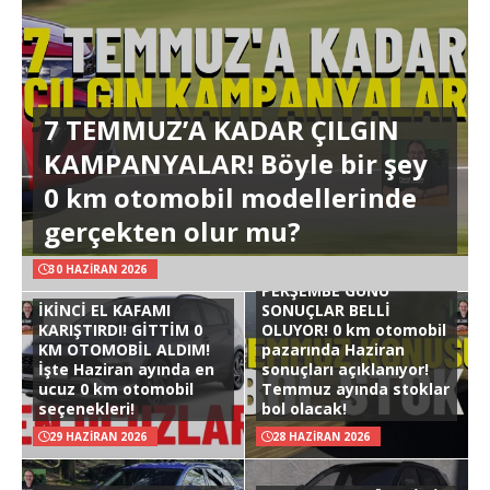
7 TEMMUZ’A KADAR ÇILGIN
KAMPANYALAR! Böyle bir şey
0 km otomobil modellerinde
gerçekten olur mu?
30 HAZIRAN 2026
PERŞEMBE GÜNÜ
İKİNCİ EL KAFAMI
SONUÇLAR BELLİ
KARIŞTIRDI! GİTTİM 0
OLUYOR! 0 km otomobil
KM OTOMOBİL ALDIM!
pazarında Haziran
İşte Haziran ayında en
sonuçları açıklanıyor!
ucuz 0 km otomobil
Temmuz ayında stoklar
seçenekleri!
bol olacak!
29 HAZIRAN 2026
28 HAZIRAN 2026