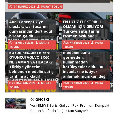
19 TEMMUZ 2026
MURAT TOSUN
Audi Concept C’ye
EN UCUZ ELEKTRİKLİ
uluslararası tasarım
OLMAK İÇİN GELİYOR!
dünyasından dört ödül
Türkiye satış tarihi
birden geldi!
resmen açıklandı!
1 TEMMUZ 2026
MURAT
25 HAZIRAN 2026
MURAT
TOSUN
TOSUN
Hyundai Ioniq 3
BÜYÜK REKABETE YENİ
modelini daha
OYUNCU! VOLVO EX60
görmeden,
NE ZAMAN SATILACAK?
kullanmadan
Türkiye yönetimi
kötüleyenler oldu! Bu
beklenen modelin satış
insanlar ne istiyor
tarihini açıkladı!
anlamak mümkün değil!
22 HAZIRAN 2026
MURAT
20 HAZIRAN 2026
MURAT
TOSUN
TOSUN
ÖNCEKI
Yeni BMW 3 Serisi Geliyor! Peki Premium Kompakt
Sedan Sınıfında En Çok Kim Satıyor?