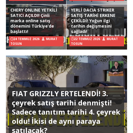
CHERY ONLINE YETKİLİ
YERLİ DACIA STRIKER
SATICI AÇILDI! Çinli
SATIŞ TARİHİ ERKENE
marka online satış
ÇEKİLDİ! Yoğun ilgi
dönemini Türkiye’de
tarihin değişmesini
başlattı!
sağladı!
24 TEMMUZ 2026
MURAT
22 TEMMUZ 2026
MURAT
TOSUN
TOSUN
FIAT GRIZZLY ERTELENDİ! 3.
çeyrek satış tarihi denmişti!
Sadece tanıtım tarihi 4. çeyrek
oldu! İkisi de aynı paraya
satılacak?