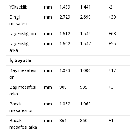
Yükseklik
mm
1.439
1.441
-2
Dingil
mm
2.729
2.699
+30
mesafesi
İz genişliği ön
mm
1.612
1.549
+63
İz genişliği
mm
1.602
1.547
+55
arka
İç boyutlar
Baş mesafesi
mm
1.023
1.006
+17
ön
Baş mesafesi
mm
908
905
+3
arka
Bacak
mm
1.062
1.063
-1
mesafesi ön
Bacak
mm
861
860
+1
mesafesi arka