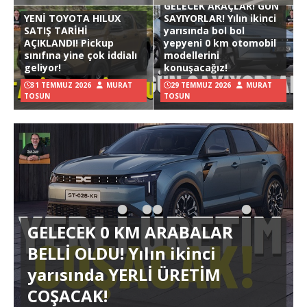
GELECEK ARAÇLAR! GÜN
YENİ TOYOTA HILUX
SAYIYORLAR! Yılın ikinci
SATIŞ TARİHİ
yarısında bol bol
AÇIKLANDI! Pickup
yepyeni 0 km otomobil
sınıfına yine çok iddialı
modellerini
geliyor!
konuşacağız!
31 TEMMUZ 2026
MURAT
29 TEMMUZ 2026
MURAT
TOSUN
TOSUN
GELECEK 0 KM ARABALAR
BELLİ OLDU! Yılın ikinci
yarısında YERLİ ÜRETİM
COŞACAK!