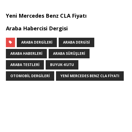
Yeni Mercedes Benz CLA Fiyatı
Araba Habercisi Dergisi
ARABA DERGILERI
ARABA DERGISI
ARABA HABERLERI
ARABA SÜRÜŞLERI
ARABA TESTLERI
BUYUK-KUTU
OTOMOBIL DERGILERI
YENI MERCEDES BENZ CLA FIYATI