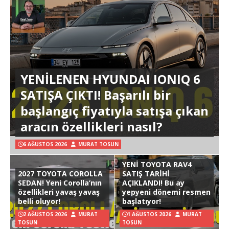
YENİLENEN HYUNDAI IONIQ 6
SATIŞA ÇIKTI! Başarılı bir
başlangıç fiyatıyla satışa çıkan
aracın özellikleri nasıl?
6 AĞUSTOS 2026
MURAT TOSUN
YENİ TOYOTA RAV4
2027 TOYOTA COROLLA
SATIŞ TARİHİ
SEDAN! Yeni Corolla’nın
AÇIKLANDI! Bu ay
özellikleri yavaş yavaş
yepyeni dönemi resmen
belli oluyor!
başlatıyor!
2 AĞUSTOS 2026
MURAT
1 AĞUSTOS 2026
MURAT
TOSUN
TOSUN