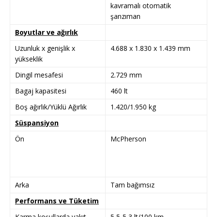
kavramalı otomatik
şanzıman
Boyutlar ve ağırlık
Uzunluk x genişlik x
4.688 x 1.830 x 1.439 mm
yükseklik
Dingil mesafesi
2.729 mm
Bagaj kapasitesi
460 lt
Boş ağırlık/Yüklü Ağırlık
1.420/1.950 kg
Süspansiyon
Ön
McPherson
Arka
Tam bağımsız
Performans ve Tüketim
Karma koşullarda yakıt
5,5-5,3 lt/100 km