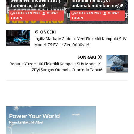
beklenen modelin satış
insanlar ne istiyor
tarihini açıkladı!
anlamak mümkün değil!
22 HAZIRAN 2026
MURAT
20 HAZIRAN 2026
MURAT
TOSUN
TOSUN
ÖNCEKI
İngiliz Marka MG İddialı Yeni Elektrikli Kompakt SUV
Modeli ZS EV ile Geri Dönüyor!
SONRAKI
Renault Yüzde 100 Elektrikli Kompakt SUV Modeli K-
ZE’yi Şangay Otomobil Fuarı’nda Tanıttı!