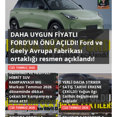
DAHA UYGUN FİYATLI
FORD’UN ÖNÜ AÇILDI! Ford ve
Geely Avrupa Fabrikası
ortaklığı resmen açıklandı!
25 TEMMUZ 2026
İNDİRİMLİ VE HEDİYELİ
HİBRİT SUV
KAMPANYASI! MG
YERLİ DACIA STRIKER
Markası Temmuz 2026
SATIŞ TARİHİ ERKENE
döneminde dikkat
ÇEKİLDİ! Yoğun ilgi
çeken bir kampanyaya
tarihin değişmesini
imza attı!
sağladı!
23 TEMMUZ 2026
22 TEMMUZ 2026