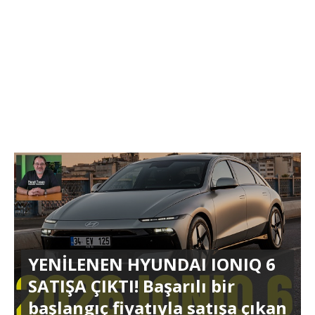
YENİLENEN HYUNDAI IONIQ 6
SATIŞA ÇIKTI! Başarılı bir
başlangıç fiyatıyla satışa çıkan