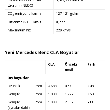
tüketimi (NEDC)
CO
emisyonu karma
127-121 gr/km
2
Hızlanma 0-100 km/s
8,2 sn
Maksimum hız
229 km/s
Yeni Mercedes Benz CLA Boyutlar
CLA
Önceki
Fark
nesil
Dış boyutlar
Uzunluk
mm
4.688
4.640
+48
Genişlik
mm
1.830
1.777
+53
Genişlik
mm
1.999
2.032
-33
(aynalar dahil)