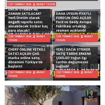
27 TEMMUZ 2026
MURAT TOSUN
DACIA STRIKER NE
ZAMAN SATILACAK?
DAHA UYGUN FİYATLI
Yerli Üretim olarak
FORD’UN ÖNÜ AÇILDI!
engelli raporlu satın
Ford ve Geely Avrupa
alınabilecek Striker kaç
Fabrikası ortaklığı
para olacak?
resmen açıklandı!
26 TEMMUZ 2026
MURAT
25 TEMMUZ 2026
MURAT
TOSUN
TOSUN
CHERY ONLINE YETKİLİ
YERLİ DACIA STRIKER
SATICI AÇILDI! Çinli
SATIŞ TARİHİ ERKENE
marka online satış
ÇEKİLDİ! Yoğun ilgi
dönemini Türkiye’de
tarihin değişmesini
başlattı!
sağladı!
24 TEMMUZ 2026
MURAT
22 TEMMUZ 2026
MURAT
TOSUN
TOSUN