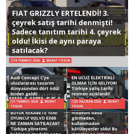
FIAT GRIZZLY ERTELENDİ! 3.
çeyrek satış tarihi denmişti!
Sadece tanıtım tarihi 4. çeyrek
oldu! İkisi de aynı paraya
satılacak?
19 TEMMUZ 2026
MURAT TOSUN
Audi Concept C’ye
EN UCUZ ELEKTRİKLİ
uluslararası tasarım
OLMAK İÇİN GELİYOR!
dünyasından dört ödül
Türkiye satış tarihi
birden geldi!
resmen açıklandı!
1 TEMMUZ 2026
MURAT
25 HAZIRAN 2026
MURAT
TOSUN
TOSUN
Hyundai Ioniq 3
BÜYÜK REKABETE YENİ
modelini daha
OYUNCU! VOLVO EX60
görmeden,
NE ZAMAN SATILACAK?
kullanmadan
Türkiye yönetimi
kötüleyenler oldu! Bu