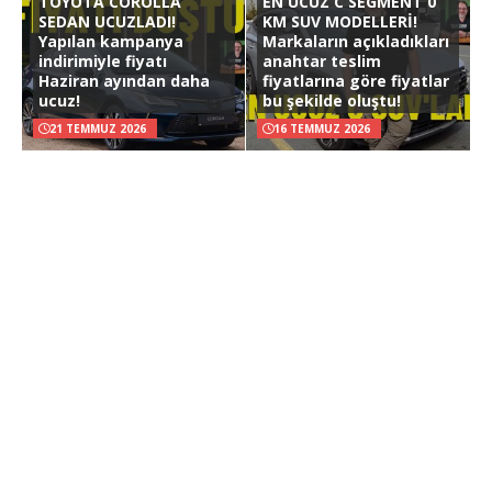
TOYOTA COROLLA
EN UCUZ C SEGMENT 0
SEDAN UCUZLADI!
KM SUV MODELLERİ!
Yapılan kampanya
Markaların açıkladıkları
indirimiyle fiyatı
anahtar teslim
Haziran ayından daha
fiyatlarına göre fiyatlar
ucuz!
bu şekilde oluştu!
21 TEMMUZ 2026
16 TEMMUZ 2026