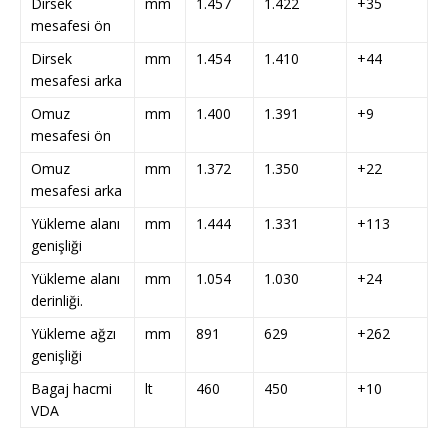
Dirsek
mm
1.457
1.422
+35
mesafesi ön
Dirsek
mm
1.454
1.410
+44
mesafesi arka
Omuz
mm
1.400
1.391
+9
mesafesi ön
Omuz
mm
1.372
1.350
+22
mesafesi arka
Yükleme alanı
mm
1.444
1.331
+113
genişliği
Yükleme alanı
mm
1.054
1.030
+24
derinliği.
Yükleme ağzı
mm
891
629
+262
genişliği
Bagaj hacmi
lt
460
450
+10
VDA