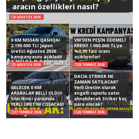
aracın özellikleri nasıl?
6 AĞUSTOS 2026
0 KM NISSAN QASHQAI
VW’DEN PEŞİN ÖDEMELİ
2.199.000 TL! Japon
KREDİ! 1.000.000 TL’ye
üretici Ağustos 2026
%0,99 faiz oranı
kampanyasını açıkladı!
açıklıyorlar!
3 AĞUSTOS 2026
28 TEMMUZ 2026
DACIA STRIKER NE
ZAMAN SATILACAK?
GELECEK 0 KM
Yerli Üretim olarak
ARABALAR BELLİ OLDU!
engelli raporlu satın
Yılın ikinci yarısında
alınabilecek Striker kaç
YERLİ ÜRETİM COŞACAK!
para olacak?
27 TEMMUZ 2026
26 TEMMUZ 2026