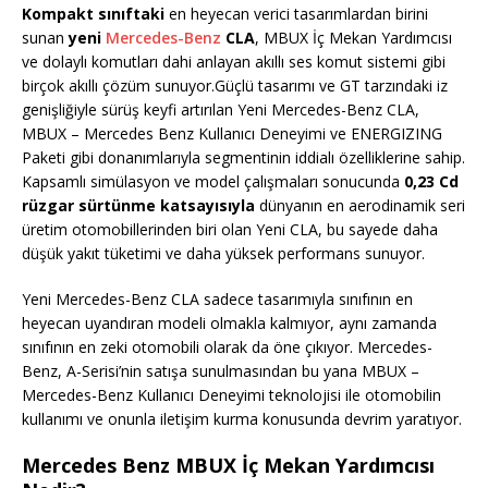
Kompakt sınıftaki
en heyecan verici tasarımlardan birini
sunan
yeni
Mercedes-Benz
CLA
, MBUX İç Mekan Yardımcısı
ve dolaylı komutları dahi anlayan akıllı ses komut sistemi gibi
birçok akıllı çözüm sunuyor.Güçlü tasarımı ve GT tarzındaki iz
genişliğiyle sürüş keyfi artırılan Yeni Mercedes-Benz CLA,
MBUX – Mercedes Benz Kullanıcı Deneyimi ve ENERGIZING
Paketi gibi donanımlarıyla segmentinin iddialı özelliklerine sahip.
Kapsamlı simülasyon ve model çalışmaları sonucunda
0,23 Cd
rüzgar sürtünme katsayısıyla
dünyanın en aerodinamik seri
üretim otomobillerinden biri olan Yeni CLA, bu sayede daha
düşük yakıt tüketimi ve daha yüksek performans sunuyor.
Yeni Mercedes-Benz CLA sadece tasarımıyla sınıfının en
heyecan uyandıran modeli olmakla kalmıyor, aynı zamanda
sınıfının en zeki otomobili olarak da öne çıkıyor. Mercedes-
Benz, A-Serisi’nin satışa sunulmasından bu yana MBUX –
Mercedes-Benz Kullanıcı Deneyimi teknolojisi ile otomobilin
kullanımı ve onunla iletişim kurma konusunda devrim yaratıyor.
Mercedes Benz MBUX İç Mekan Yardımcısı