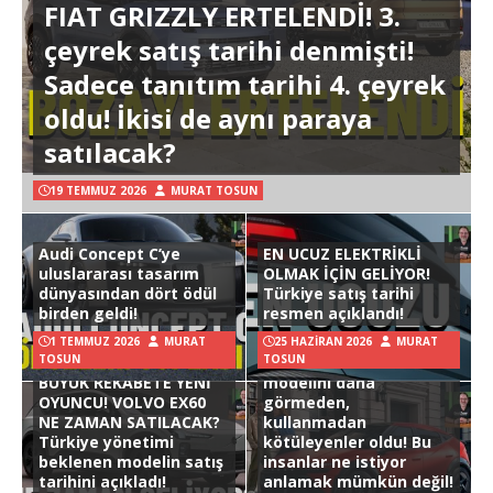
FIAT GRIZZLY ERTELENDİ! 3.
çeyrek satış tarihi denmişti!
Sadece tanıtım tarihi 4. çeyrek
oldu! İkisi de aynı paraya
satılacak?
19 TEMMUZ 2026
MURAT TOSUN
Audi Concept C’ye
EN UCUZ ELEKTRİKLİ
uluslararası tasarım
OLMAK İÇİN GELİYOR!
dünyasından dört ödül
Türkiye satış tarihi
birden geldi!
resmen açıklandı!
1 TEMMUZ 2026
MURAT
25 HAZIRAN 2026
MURAT
TOSUN
TOSUN
Hyundai Ioniq 3
BÜYÜK REKABETE YENİ
modelini daha
OYUNCU! VOLVO EX60
görmeden,
NE ZAMAN SATILACAK?
kullanmadan
Türkiye yönetimi
kötüleyenler oldu! Bu
beklenen modelin satış
insanlar ne istiyor
tarihini açıkladı!
anlamak mümkün değil!