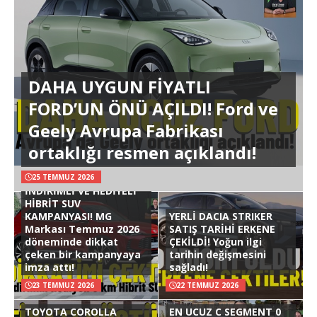
DAHA UYGUN FİYATLI
FORD’UN ÖNÜ AÇILDI! Ford ve
Geely Avrupa Fabrikası
ortaklığı resmen açıklandı!
25 TEMMUZ 2026
İNDİRİMLİ VE HEDİYELİ
HİBRİT SUV
KAMPANYASI! MG
YERLİ DACIA STRIKER
Markası Temmuz 2026
SATIŞ TARİHİ ERKENE
döneminde dikkat
ÇEKİLDİ! Yoğun ilgi
çeken bir kampanyaya
tarihin değişmesini
imza attı!
sağladı!
23 TEMMUZ 2026
22 TEMMUZ 2026
TOYOTA COROLLA
EN UCUZ C SEGMENT 0