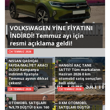
VOLKSWAGEN YİNE FİYATINI
İNDİRDİ! Temmuz ayı için
resmi açıklama geldi!
4 TEMMUZ 2026
NISSAN QASHQAI
FAYDA/MALİYET ARACI
HANGİSİ KAÇ TANE
OLDU! Kampanya
SATTI? Tüm markaların
indirimli fiyatıyla
Haziran 2026 0 km
Temmuz ayının dikkat
otomobil satış sonuçları
çekeni!
belli oldu!
3 TEMMUZ 2026
2 TEMMUZ 2026
OTOMOBİL SATIŞLARI
0 KM OTOMOBİL
%9,79 DÜŞTÜ! 0 km 160
SATIŞLARI DÜŞTÜ!