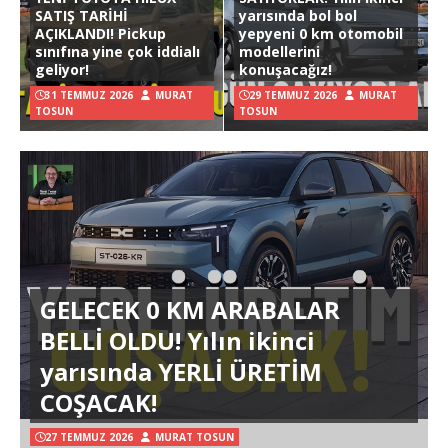
SATIŞ TARİHİ
yarısında bol bol
AÇIKLANDI! Pickup
yepyeni 0 km otomobil
sınıfına yine çok iddialı
modellerini
geliyor!
konuşacağız!
31 TEMMUZ 2026
MURAT
29 TEMMUZ 2026
MURAT
TOSUN
TOSUN
GELECEK 0 KM ARABALAR
BELLİ OLDU! Yılın ikinci
yarısında YERLİ ÜRETİM
COŞACAK!
27 TEMMUZ 2026
MURAT TOSUN