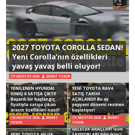
2027 TOYOTA COROLLA SEDAN!
Yeni Corolla’nın özellikleri
yavaş yavaş belli oluyor!
7 AĞUSTOS 2026
MURAT TOSUN
YENİLENEN HYUNDAI
YENİ TOYOTA RAV4
IONIQ 6 SATIŞA ÇIKTI!
SATIŞ TARİHİ
Başarılı bir başlangıç
AÇIKLANDI! Bu ay
fiyatıyla satışa çıkan
yepyeni dönemi resmen
aracın özellikleri nasıl?
başlatıyor!
6 AĞUSTOS 2026
MURAT
1 AĞUSTOS 2026
MURAT
TOSUN
TOSUN
GELECEK ARAÇLAR! GÜN
YENİ TOYOTA HILUX
SAYIYORLAR! Yılın ikinci