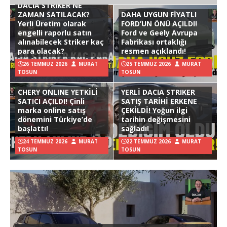
DACIA STRIKER NE
ZAMAN SATILACAK?
DAHA UYGUN FİYATLI
Yerli Üretim olarak
FORD’UN ÖNÜ AÇILDI!
engelli raporlu satın
Ford ve Geely Avrupa
alınabilecek Striker kaç
Fabrikası ortaklığı
para olacak?
resmen açıklandı!
26 TEMMUZ 2026
MURAT
25 TEMMUZ 2026
MURAT
TOSUN
TOSUN
CHERY ONLINE YETKİLİ
YERLİ DACIA STRIKER
SATICI AÇILDI! Çinli
SATIŞ TARİHİ ERKENE
marka online satış
ÇEKİLDİ! Yoğun ilgi
dönemini Türkiye’de
tarihin değişmesini
başlattı!
sağladı!
24 TEMMUZ 2026
MURAT
22 TEMMUZ 2026
MURAT
TOSUN
TOSUN