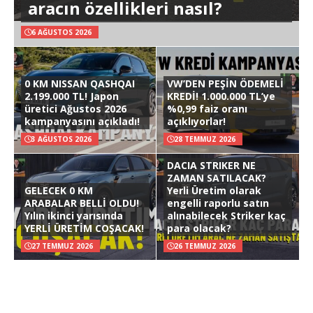
aracın özellikleri nasıl?
6 AĞUSTOS 2026
0 KM NISSAN QASHQAI
VW’DEN PEŞİN ÖDEMELİ
2.199.000 TL! Japon
KREDİ! 1.000.000 TL’ye
üretici Ağustos 2026
%0,99 faiz oranı
kampanyasını açıkladı!
açıklıyorlar!
3 AĞUSTOS 2026
28 TEMMUZ 2026
DACIA STRIKER NE
ZAMAN SATILACAK?
GELECEK 0 KM
Yerli Üretim olarak
ARABALAR BELLİ OLDU!
engelli raporlu satın
Yılın ikinci yarısında
alınabilecek Striker kaç
YERLİ ÜRETİM COŞACAK!
para olacak?
27 TEMMUZ 2026
26 TEMMUZ 2026