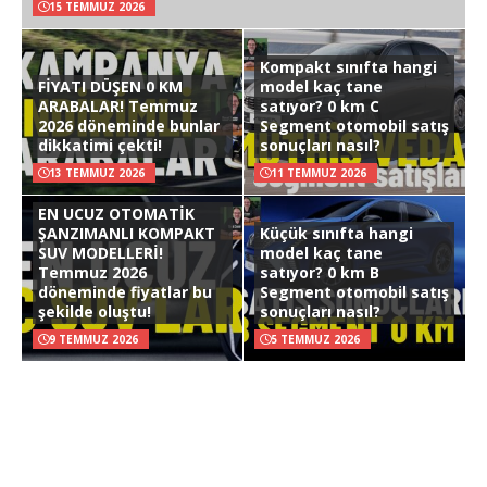
15 TEMMUZ 2026
Kompakt sınıfta hangi
FİYATI DÜŞEN 0 KM
model kaç tane
ARABALAR! Temmuz
satıyor? 0 km C
2026 döneminde bunlar
Segment otomobil satış
dikkatimi çekti!
sonuçları nasıl?
13 TEMMUZ 2026
11 TEMMUZ 2026
EN UCUZ OTOMATİK
ŞANZIMANLI KOMPAKT
Küçük sınıfta hangi
SUV MODELLERİ!
model kaç tane
Temmuz 2026
satıyor? 0 km B
döneminde fiyatlar bu
Segment otomobil satış
şekilde oluştu!
sonuçları nasıl?
9 TEMMUZ 2026
5 TEMMUZ 2026