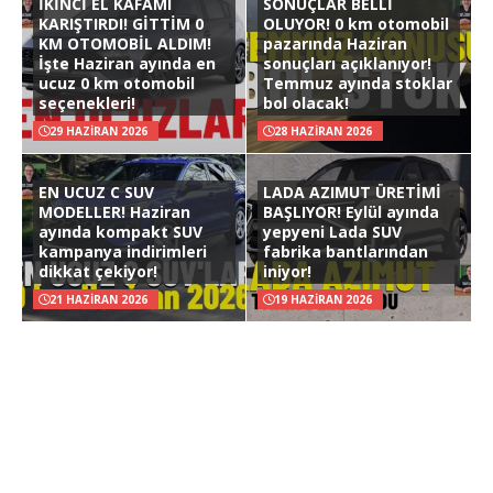
İKİNCİ EL KAFAMI
SONUÇLAR BELLİ
KARIŞTIRDI! GİTTİM 0
OLUYOR! 0 km otomobil
KM OTOMOBİL ALDIM!
pazarında Haziran
İşte Haziran ayında en
sonuçları açıklanıyor!
ucuz 0 km otomobil
Temmuz ayında stoklar
seçenekleri!
bol olacak!
29 HAZIRAN 2026
28 HAZIRAN 2026
EN UCUZ C SUV
LADA AZIMUT ÜRETİMİ
MODELLER! Haziran
BAŞLIYOR! Eylül ayında
ayında kompakt SUV
yepyeni Lada SUV
kampanya indirimleri
fabrika bantlarından
dikkat çekiyor!
iniyor!
21 HAZIRAN 2026
19 HAZIRAN 2026