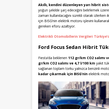
Akıllı, kendini düzenleyen yarı hibrit sis
yoğun şekilde şarj edeceğini belirlemek üzere 
zaman kullanılacağını sürekli olarak izlerken i
için BISG’nin elektrik motoru işlevini kullan
gereken eforu azaltıyor.
Elektrikli Otomobillerin Vergileri Türkiye
Ford Focus Sedan Hibrit Tük
Fiesta’da beklenen
112 gr/km CO2 salımı ve
gr/km CO2 salımı ve 4,7 l/100 km
yakıt tü
sağlanan toplam torku yalnızca benzinli mot
kadar çıkarmak için BISG’nin
elektrik moto