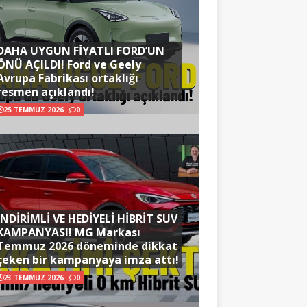
DAHA UYGUN FİYATLI FORD’UN
ÖNÜ AÇILDI! Ford ve Geely
Avrupa Fabrikası ortaklığı
resmen açıklandı!
25 TEMMUZ 2026
0
İNDİRİMLİ VE HEDİYELİ HİBRİT SUV
KAMPANYASI! MG Markası
Temmuz 2026 döneminde dikkat
çeken bir kampanyaya imza attı!
23 TEMMUZ 2026
0