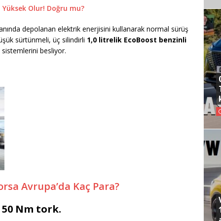
si Yüksek Olur! Doğru mu?
anında depolanan elektrik enerjisini kullanarak normal sürüş
şük sürtünmeli, üç silindirli
1,0 litrelik EcoBoost benzinli
sistemlerini besliyor.
orsa Avrupa’da Kaç Para?
 50 Nm tork.