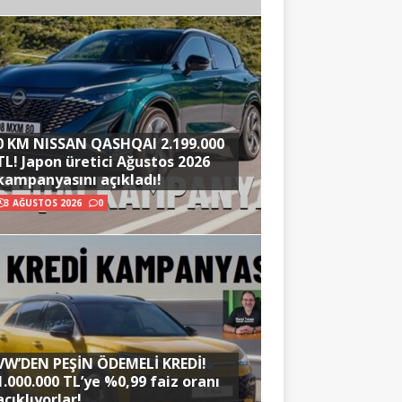
0 KM NISSAN QASHQAI 2.199.000
TL! Japon üretici Ağustos 2026
kampanyasını açıkladı!
3 AĞUSTOS 2026
0
VW’DEN PEŞİN ÖDEMELİ KREDİ!
1.000.000 TL’ye %0,99 faiz oranı
açıklıyorlar!