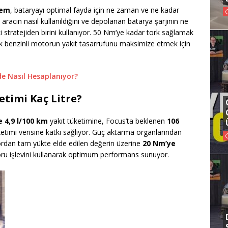
tem
, bataryayı optimal fayda için ne zaman ve ne kadar
aracın nasıl kullanıldığını ve depolanan batarya şarjının ne
ki stratejiden birini kullanıyor. 50 Nm’ye kadar tork sağlamak
arak benzinli motorun yakıt tasarrufunu maksimize etmek için
’de Nasıl Hesaplanıyor?
etimi Kaç Litre?
 4,9 l/100 km
yakıt tüketimine, Focus’ta beklenen
106
ketimi verisine katkı sağlıyor. Güç aktarma organlarından
ordan tam yükte elde edilen değerin üzerine
20 Nm’ye
ru işlevini kullanarak optimum performans sunuyor.