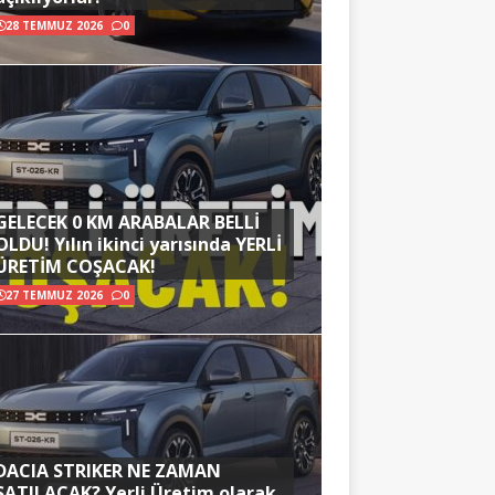
28 TEMMUZ 2026
0
GELECEK 0 KM ARABALAR BELLİ
OLDU! Yılın ikinci yarısında YERLİ
ÜRETİM COŞACAK!
27 TEMMUZ 2026
0
DACIA STRIKER NE ZAMAN
SATILACAK? Yerli Üretim olarak