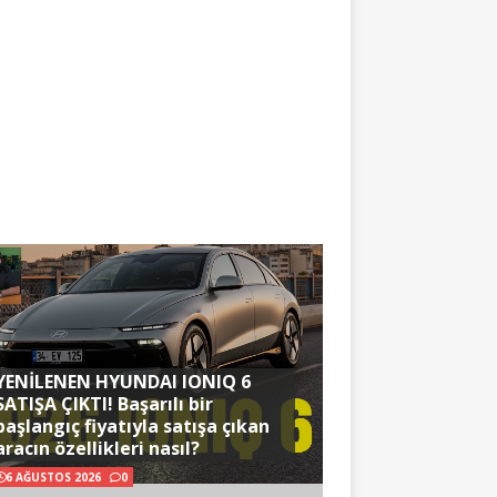
YENİLENEN HYUNDAI IONIQ 6
SATIŞA ÇIKTI! Başarılı bir
başlangıç fiyatıyla satışa çıkan
aracın özellikleri nasıl?
6 AĞUSTOS 2026
0