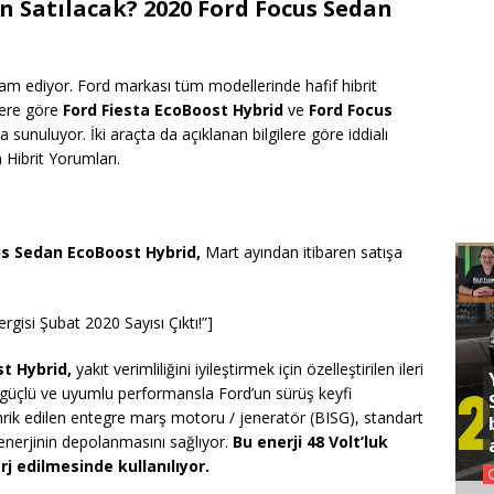
n Satılacak? 2020 Ford Focus Sedan
am ediyor. Ford markası tüm modellerinde hafif hibrit
lere göre
Ford Fiesta EcoBoost Hybrid
ve
Ford Focus
a sunuluyor. İki araçta da açıklanan bilgilere göre iddialı
Hibrit Yorumları.
us Sedan EcoBoost Hybrid,
Mart ayından itibaren satışa
isi Şubat 2020 Sayısı Çıktı!”]
t Hybrid,
yakıt verimliliğini iyileştirmek için özelleştirilen ileri
a güçlü ve uyumlu performansla Ford’un sürüş keyfi
hrik edilen entegre marş motoru / jeneratör (BISG), standart
 enerjinin depolanmasını sağlıyor.
Bu enerji 48 Volt’luk
j edilmesinde kullanılıyor.