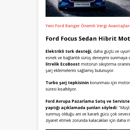
Yeni Ford Ranger Önemli Vergi Avantajlar
Ford Focus Sedan Hibrit Mot
Elektrikli tork desteği
, daha güçlü ve uyum
esnek ve bağlantılı sürüş deneyimi sunmaya d
litrelik EcoBoost
motorun sıkıştırma oranını
şarj eklemelerini sağlamış bulunuyor.
Turbo şarj tepkisinin
korunması için motoru
süresi kısaltılıyor.
Ford Avrupa Pazarlama Satış ve Servist
yaptığı açıklamada şunları söyledi:
“Müşt
sunmuş olduğu ani ve kararlı gücü çok sevece
ziyaret etmek zorunda kalacakları için daha 