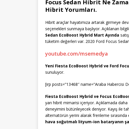
Focus Sedan Hibrit Ne Zama
Hibrit Yorumları.
Hibrit araçlar hayatımıza artarak girmeye dev
seçenekleri sunmaya başlıyor. Açıklanan bilgi
Sedan EcoBoost Hybrid Mart Ayında
satış
tüketim değerleri var. 2020 Ford Focus Sedan 
youtube.com/msemedya
Yeni Fiesta EcoBoost Hybrid ve Ford Foc
sunuluyor.
[irp posts=”13468″ name=”Araba Habercisi Derg
Fiesta EcoBoost Hybrid ve Focus EcoBoos
yarı hibrit mimarisi içeriyor. Açıklamada dah
deneyimini bütünleyecek deniyor. Kayış ile ta
alternatörün yerini alarak frenleme sırasında
hava soğutmalı lityum-ion bataryanın şar