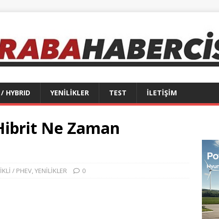
 / HYBRID
YENİLİKLER
TEST
İLETİŞİM
Hibrit Ne Zaman
İKLİ / PHEV
,
YENİLİKLER
0