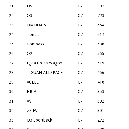
21
DS 7
C7
802
22
Q3
C7
723
23
OMODA 5
C7
664
24
Tonale
C7
614
25
Compass
C7
586
26
Q2
C7
565
27
Egea Cross Wagon
C7
519
28
TIGUAN ALLSPACE
C7
466
29
XCEED
C7
416
30
HR-V
C7
353
31
XV
C7
302
32
ZS EV
C7
301
33
Q3 Sportback
C7
272