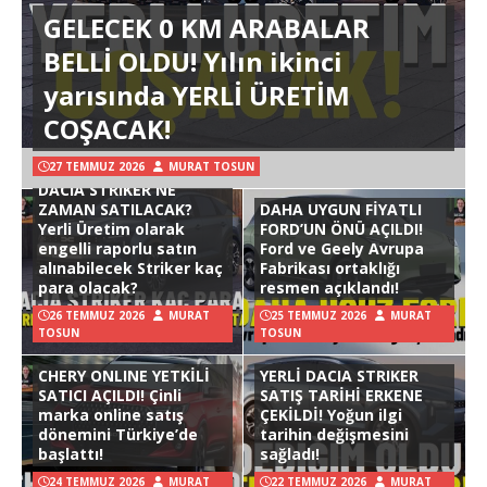
GELECEK 0 KM ARABALAR
BELLİ OLDU! Yılın ikinci
yarısında YERLİ ÜRETİM
COŞACAK!
27 TEMMUZ 2026
MURAT TOSUN
DACIA STRIKER NE
ZAMAN SATILACAK?
DAHA UYGUN FİYATLI
Yerli Üretim olarak
FORD’UN ÖNÜ AÇILDI!
engelli raporlu satın
Ford ve Geely Avrupa
alınabilecek Striker kaç
Fabrikası ortaklığı
para olacak?
resmen açıklandı!
26 TEMMUZ 2026
MURAT
25 TEMMUZ 2026
MURAT
TOSUN
TOSUN
CHERY ONLINE YETKİLİ
YERLİ DACIA STRIKER
SATICI AÇILDI! Çinli
SATIŞ TARİHİ ERKENE
marka online satış
ÇEKİLDİ! Yoğun ilgi
dönemini Türkiye’de
tarihin değişmesini
başlattı!
sağladı!
24 TEMMUZ 2026
MURAT
22 TEMMUZ 2026
MURAT