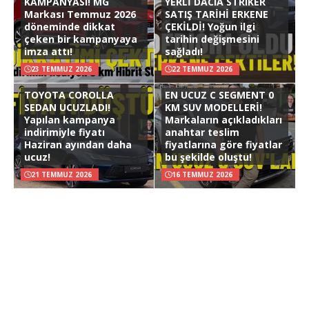
KAMPANYASI! MG
YERLİ DACIA STRIKER
Markası Temmuz 2026
SATIŞ TARİHİ ERKENE
döneminde dikkat
ÇEKİLDİ! Yoğun ilgi
çeken bir kampanyaya
tarihin değişmesini
imza attı!
sağladı!
23 TEMMUZ 2026
22 TEMMUZ 2026
TOYOTA COROLLA
EN UCUZ C SEGMENT 0
SEDAN UCUZLADI!
KM SUV MODELLERİ!
Yapılan kampanya
Markaların açıkladıkları
indirimiyle fiyatı
anahtar teslim
Haziran ayından daha
fiyatlarına göre fiyatlar
ucuz!
bu şekilde oluştu!
21 TEMMUZ 2026
16 TEMMUZ 2026