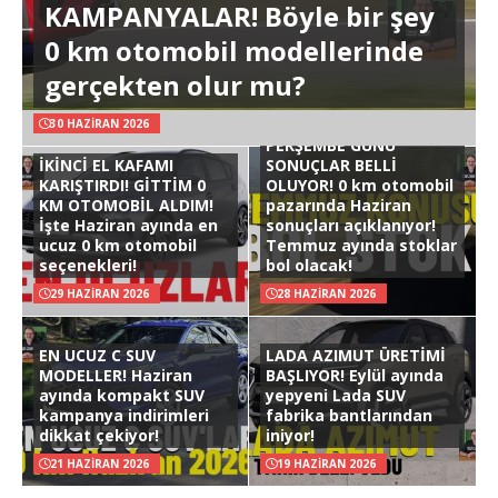
KAMPANYALAR! Böyle bir şey
0 km otomobil modellerinde
gerçekten olur mu?
30 HAZIRAN 2026
PERŞEMBE GÜNÜ
İKİNCİ EL KAFAMI
SONUÇLAR BELLİ
KARIŞTIRDI! GİTTİM 0
OLUYOR! 0 km otomobil
KM OTOMOBİL ALDIM!
pazarında Haziran
İşte Haziran ayında en
sonuçları açıklanıyor!
ucuz 0 km otomobil
Temmuz ayında stoklar
seçenekleri!
bol olacak!
29 HAZIRAN 2026
28 HAZIRAN 2026
EN UCUZ C SUV
LADA AZIMUT ÜRETİMİ
MODELLER! Haziran
BAŞLIYOR! Eylül ayında
ayında kompakt SUV
yepyeni Lada SUV
kampanya indirimleri
fabrika bantlarından
dikkat çekiyor!
iniyor!
21 HAZIRAN 2026
19 HAZIRAN 2026