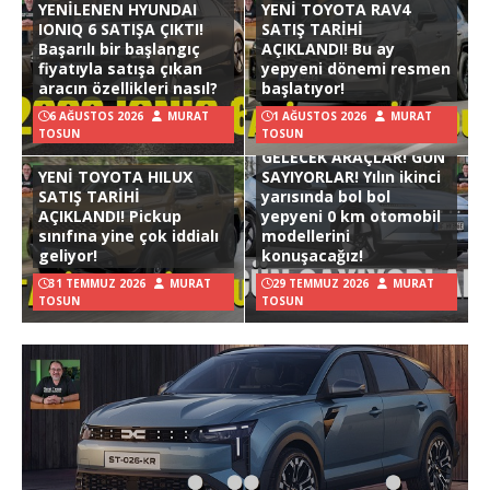
YENİLENEN HYUNDAI
YENİ TOYOTA RAV4
IONIQ 6 SATIŞA ÇIKTI!
SATIŞ TARİHİ
Başarılı bir başlangıç
AÇIKLANDI! Bu ay
fiyatıyla satışa çıkan
yepyeni dönemi resmen
aracın özellikleri nasıl?
başlatıyor!
6 AĞUSTOS 2026
MURAT
1 AĞUSTOS 2026
MURAT
TOSUN
TOSUN
GELECEK ARAÇLAR! GÜN
YENİ TOYOTA HILUX
SAYIYORLAR! Yılın ikinci
SATIŞ TARİHİ
yarısında bol bol
AÇIKLANDI! Pickup
yepyeni 0 km otomobil
sınıfına yine çok iddialı
modellerini
geliyor!
konuşacağız!
31 TEMMUZ 2026
MURAT
29 TEMMUZ 2026
MURAT
TOSUN
TOSUN