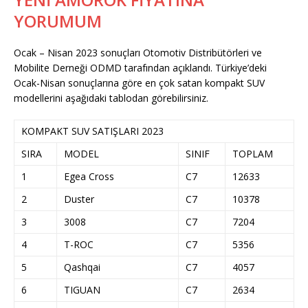
YORUMUM
Ocak – Nisan 2023 sonuçları Otomotiv Distribütörleri ve
Mobilite Derneği ODMD tarafından açıklandı. Türkiye’deki
Ocak-Nisan sonuçlarına göre en çok satan kompakt SUV
modellerini aşağıdaki tablodan görebilirsiniz.
KOMPAKT SUV SATIŞLARI 2023
SIRA
MODEL
SINIF
TOPLAM
1
Egea Cross
C7
12633
2
Duster
C7
10378
3
3008
C7
7204
4
T-ROC
C7
5356
5
Qashqai
C7
4057
6
TIGUAN
C7
2634