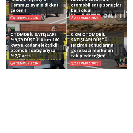
Temmuz ayının dikkat
otomobil satış sonuçları
çekeni!
belli oldu!
3 TEMMUZ 2026
2 TEMMUZ 2026
OTOMOBİL SATIŞLARI
0 KM OTOMOBİL
%9,79 DÜŞTÜ! 0 km 160
SATIŞLARI DÜŞTÜ!
kW’ye kadar elektrikli
Haziran sonuçlarına
otomobil satışlarıysa
göre bazı markaları
%7,7 arttı!
takip edeceğim!
2 TEMMUZ 2026
2 TEMMUZ 2026