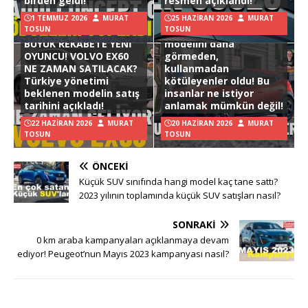
birden geldi!
resmen açıklandı!
1 TEMMUZ 2026
MURAT
25 HAZIRAN 2026
MURAT
TOSUN
TOSUN
Hyundai Ioniq 3
BÜYÜK REKABETE YENİ
modelini daha
OYUNCU! VOLVO EX60
görmeden,
NE ZAMAN SATILACAK?
kullanmadan
Türkiye yönetimi
kötüleyenler oldu! Bu
beklenen modelin satış
insanlar ne istiyor
tarihini açıkladı!
anlamak mümkün değil!
22 HAZIRAN 2026
MURAT
20 HAZIRAN 2026
MURAT
TOSUN
TOSUN
ÖNCEKI
Küçük SUV sınıfında hangi model kaç tane sattı?
2023 yılının toplamında küçük SUV satışları nasıl?
SONRAKI
0 km araba kampanyaları açıklanmaya devam
ediyor! Peugeot’nun Mayıs 2023 kampanyası nasıl?