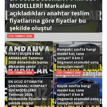
MODELLERİ! Markaların
açıkladıkları anahtar teslim
fiyatlarına göre fiyatlar bu
şekilde oluştu!
15 TEMMUZ 2026
Kompakt sınıfta hangi
FİYATI DÜŞEN 0 KM
model kaç tane
ARABALAR! Temmuz
satıyor? 0 km C
2026 döneminde bunlar
Segment otomobil satış
dikkatimi çekti!
sonuçları nasıl?
13 TEMMUZ 2026
11 TEMMUZ 2026
EN UCUZ OTOMATİK
ŞANZIMANLI KOMPAKT
Küçük sınıfta hangi
SUV MODELLERİ!
model kaç tane
Temmuz 2026
satıyor? 0 km B
döneminde fiyatlar bu
Segment otomobil satış
şekilde oluştu!
sonuçları nasıl?