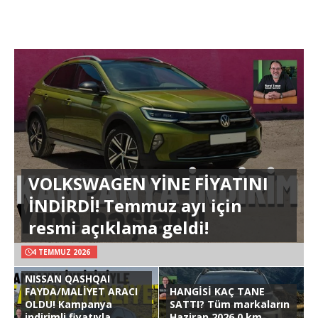
VOLKSWAGEN YİNE FİYATINI
İNDİRDİ! Temmuz ayı için
resmi açıklama geldi!
4 TEMMUZ 2026
NISSAN QASHQAI
FAYDA/MALİYET ARACI
HANGİSİ KAÇ TANE
OLDU! Kampanya
SATTI? Tüm markaların
indirimli fiyatıyla
Haziran 2026 0 km