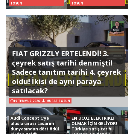
TOSUN
TOSUN
FIAT GRIZZLY ERTELENDİ! 3.
çeyrek satış tarihi denmişti!
Sadece tanıtım tarihi 4. çeyrek
oldu! İkisi de aynı paraya
satılacak?
19 TEMMUZ 2026
MURAT TOSUN
Audi Concept C’ye
EN UCUZ ELEKTRİKLİ
uluslararası tasarım
OLMAK İÇİN GELİYOR!
dünyasından dört ödül
Türkiye satış tarihi