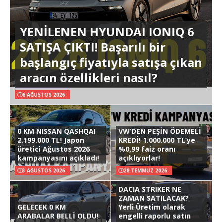
YENİLENEN HYUNDAI IONIQ 6
SATIŞA ÇIKTI! Başarılı bir
başlangıç fiyatıyla satışa çıkan
aracın özellikleri nasıl?
6 AĞUSTOS 2026
0 KM NISSAN QASHQAI
VW’DEN PEŞİN ÖDEMELİ
2.199.000 TL! Japon
KREDİ! 1.000.000 TL’ye
üretici Ağustos 2026
%0,99 faiz oranı
kampanyasını açıkladı!
açıklıyorlar!
3 AĞUSTOS 2026
28 TEMMUZ 2026
DACIA STRIKER NE
ZAMAN SATILACAK?
GELECEK 0 KM
Yerli Üretim olarak
ARABALAR BELLİ OLDU!
engelli raporlu satın