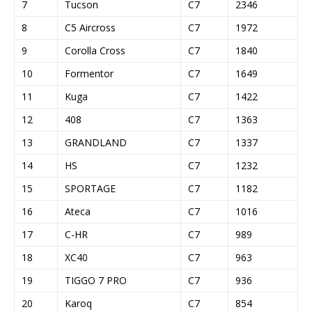
7
Tucson
C7
2346
8
C5 Aircross
C7
1972
9
Corolla Cross
C7
1840
10
Formentor
C7
1649
11
Kuga
C7
1422
12
408
C7
1363
13
GRANDLAND
C7
1337
14
HS
C7
1232
15
SPORTAGE
C7
1182
16
Ateca
C7
1016
17
C-HR
C7
989
18
XC40
C7
963
19
TIGGO 7 PRO
C7
936
20
Karoq
C7
854