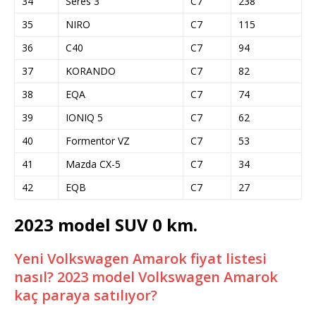
34
Seres 3
C7
238
35
NIRO
C7
115
36
C40
C7
94
37
KORANDO
C7
82
38
EQA
C7
74
39
IONIQ 5
C7
62
40
Formentor VZ
C7
53
41
Mazda CX-5
C7
34
42
EQB
C7
27
2023 model SUV 0 km.
Yeni Volkswagen Amarok fiyat listesi
nasıl? 2023 model Volkswagen Amarok
kaç paraya satılıyor?