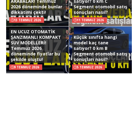
ARABALAR! Temmuz
satıyor? 0 km C
2026 döneminde bunlar
Segment otomobil satış
dikkatimi çekti!
sonuçları nasıl?
13 TEMMUZ 2026
11 TEMMUZ 2026
EN UCUZ OTOMATİK
ŞANZIMANLI KOMPAKT
Küçük sınıfta hangi
SUV MODELLERİ!
model kaç tane
Temmuz 2026
satıyor? 0 km B
döneminde fiyatlar bu
Segment otomobil satış
şekilde oluştu!
sonuçları nasıl?
9 TEMMUZ 2026
5 TEMMUZ 2026