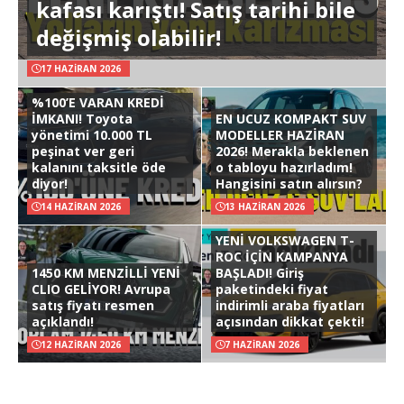
kafası karıştı! Satış tarihi bile
değişmiş olabilir!
17 HAZIRAN 2026
%100’E VARAN KREDİ
İMKANI! Toyota
EN UCUZ KOMPAKT SUV
yönetimi 10.000 TL
MODELLER HAZİRAN
peşinat ver geri
2026! Merakla beklenen
kalanını taksitle öde
o tabloyu hazırladım!
diyor!
Hangisini satın alırsın?
14 HAZIRAN 2026
13 HAZIRAN 2026
YENİ VOLKSWAGEN T-
ROC İÇİN KAMPANYA
1450 KM MENZİLLİ YENİ
BAŞLADI! Giriş
CLIO GELİYOR! Avrupa
paketindeki fiyat
satış fiyatı resmen
indirimli araba fiyatları
açıklandı!
açısından dikkat çekti!
12 HAZIRAN 2026
7 HAZIRAN 2026