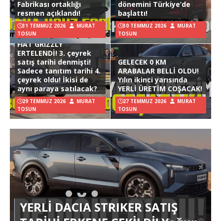
Fabrikası ortaklığı
dönemini Türkiye’de
resmen açıklandı!
başlattı!
31 TEMMUZ 2026
MURAT
30 TEMMUZ 2026
MURAT
TOSUN
TOSUN
FIAT GRIZZLY
ERTELENDİ! 3. çeyrek
satış tarihi denmişti!
GELECEK 0 KM
Sadece tanıtım tarihi 4.
ARABALAR BELLİ OLDU!
çeyrek oldu! İkisi de
Yılın ikinci yarısında
aynı paraya satılacak?
YERLİ ÜRETİM COŞACAK!
29 TEMMUZ 2026
MURAT
27 TEMMUZ 2026
MURAT
TOSUN
TOSUN
YERLİ DACIA STRIKER SATIŞ