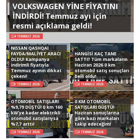
VOLKSWAGEN YİNE FİYATINI
İNDİRDİ! Temmuz ayı için
resmi açıklama geldi!
4 TEMMUZ 2026
NISSAN QASHQAI
FAYDA/MALİYET ARACI
HANGİSİ KAÇ TANE
OLDU! Kampanya
SATTI? Tüm markaların
indirimli fiyatıyla
Haziran 2026 0 km
Temmuz ayının dikkat
otomobil satış sonuçları
çekeni!
belli oldu!
3 TEMMUZ 2026
2 TEMMUZ 2026
OTOMOBİL SATIŞLARI
0 KM OTOMOBİL
%9,79 DÜŞTÜ! 0 km 160
SATIŞLARI DÜŞTÜ!
kW’ye kadar elektrikli
Haziran sonuçlarına
otomobil satışlarıysa
göre bazı markaları
%7,7 arttı!
takip edeceğim!
2 TEMMUZ 2026
2 TEMMUZ 2026