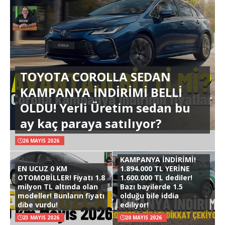
TOYOTA COROLLA SEDAN
KAMPANYA İNDİRİMİ BELLİ
OLDU! Yerli Üretim sedan bu
ay kaç paraya satılıyor?
26 MAYIS 2026
KAMPANYA İNDİRİMİ!
EN UCUZ 0 KM
1.894.000 TL YERİNE
OTOMOBİLLER! Fiyatı 1.8
1.600.000 TL dediler!
milyon TL altında olan
Bazı bayilerde 1.5
modeller! Bunların fiyatı
olduğu bile iddia
dibe vurdu!
ediliyor!
23 MAYIS 2026
20 MAYIS 2026