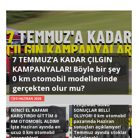
7 TEMMUZ’A KADAR ÇILGIN
KAMPANYALAR! Böyle bir şey
0 km otomobil modellerinde
gerçekten olur mu?
30 HAZIRAN 2026
PERŞEMBE GÜNÜ
İKİNCİ EL KAFAMI
SONUÇLAR BELLİ
KARIŞTIRDI! GİTTİM 0
OLUYOR! 0 km otomobil
KM OTOMOBİL ALDIM!
pazarında Haziran
İşte Haziran ayında en
sonuçları açıklanıyor!
ucuz 0 km otomobil
Temmuz ayında stoklar
seçenekleri!
bol olacak!