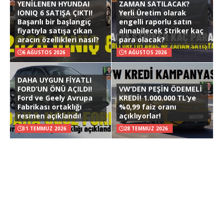
YENİLENEN HYUNDAI
ZAMAN SATILACAK?
IONIQ 6 SATIŞA ÇIKTI!
Yerli Üretim olarak
Başarılı bir başlangıç
engelli raporlu satın
fiyatıyla satışa çıkan
alınabilecek Striker kaç
aracın özellikleri nasıl?
para olacak?
6 AĞUSTOS 2026
1 AĞUSTOS 2026
DAHA UYGUN FİYATLI
FORD’UN ÖNÜ AÇILDI!
VW’DEN PEŞİN ÖDEMELİ
Ford ve Geely Avrupa
KREDİ! 1.000.000 TL’ye
Fabrikası ortaklığı
%0,99 faiz oranı
resmen açıklandı!
açıklıyorlar!
31 TEMMUZ 2026
28 TEMMUZ 2026