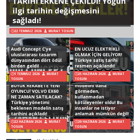
TARİHİ ERKENE ÇEKİLDİ! Yoğun
ilgi tarihin değişmesini
sağladı!
22 TEMMUZ 2026
MURAT TOSUN
Audi Concept C’ye
EN UCUZ ELEKTRİKLİ
uluslararası tasarım
OLMAK İÇİN GELİYOR!
dünyasından dört ödül
Türkiye satış tarihi
birden geldi!
resmen açıklandı!
1 TEMMUZ 2026
MURAT
25 HAZIRAN 2026
MURAT
TOSUN
TOSUN
Hyundai Ioniq 3
BÜYÜK REKABETE YENİ
modelini daha
OYUNCU! VOLVO EX60
görmeden,
NE ZAMAN SATILACAK?
kullanmadan
Türkiye yönetimi
kötüleyenler oldu! Bu
beklenen modelin satış
insanlar ne istiyor
tarihini açıkladı!
anlamak mümkün değil!
22 HAZIRAN 2026
MURAT
20 HAZIRAN 2026
MURAT
TOSUN
TOSUN