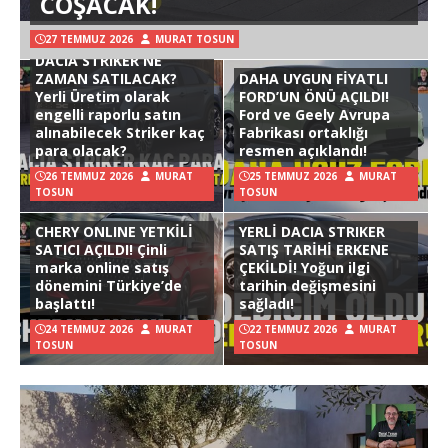
COŞACAK!
27 TEMMUZ 2026
MURAT TOSUN
DACIA STRIKER NE
ZAMAN SATILACAK?
DAHA UYGUN FİYATLI
Yerli Üretim olarak
FORD’UN ÖNÜ AÇILDI!
engelli raporlu satın
Ford ve Geely Avrupa
alınabilecek Striker kaç
Fabrikası ortaklığı
para olacak?
resmen açıklandı!
26 TEMMUZ 2026
MURAT
25 TEMMUZ 2026
MURAT
TOSUN
TOSUN
CHERY ONLINE YETKİLİ
YERLİ DACIA STRIKER
SATICI AÇILDI! Çinli
SATIŞ TARİHİ ERKENE
marka online satış
ÇEKİLDİ! Yoğun ilgi
dönemini Türkiye’de
tarihin değişmesini
başlattı!
sağladı!
24 TEMMUZ 2026
MURAT
22 TEMMUZ 2026
MURAT
TOSUN
TOSUN