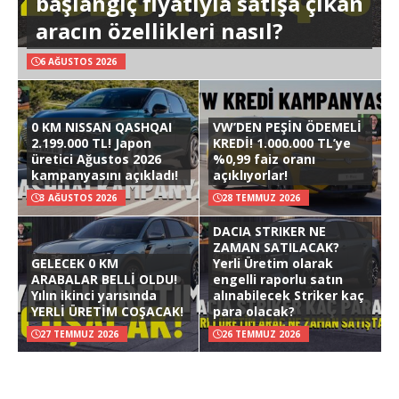
başlangıç fiyatıyla satışa çıkan
aracın özellikleri nasıl?
6 AĞUSTOS 2026
0 KM NISSAN QASHQAI
VW’DEN PEŞİN ÖDEMELİ
2.199.000 TL! Japon
KREDİ! 1.000.000 TL’ye
üretici Ağustos 2026
%0,99 faiz oranı
kampanyasını açıkladı!
açıklıyorlar!
3 AĞUSTOS 2026
28 TEMMUZ 2026
DACIA STRIKER NE
ZAMAN SATILACAK?
GELECEK 0 KM
Yerli Üretim olarak
ARABALAR BELLİ OLDU!
engelli raporlu satın
Yılın ikinci yarısında
alınabilecek Striker kaç
YERLİ ÜRETİM COŞACAK!
para olacak?
27 TEMMUZ 2026
26 TEMMUZ 2026