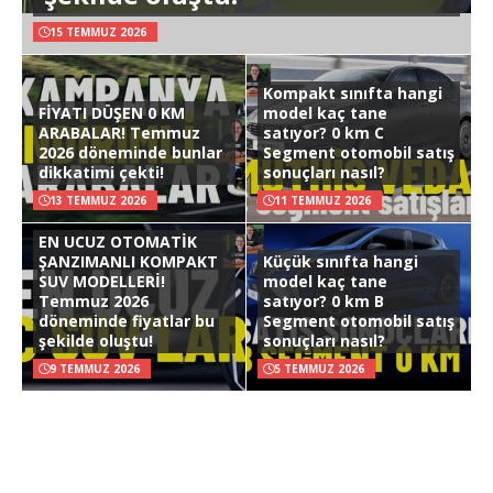
15 TEMMUZ 2026
Kompakt sınıfta hangi
FİYATI DÜŞEN 0 KM
model kaç tane
ARABALAR! Temmuz
satıyor? 0 km C
2026 döneminde bunlar
Segment otomobil satış
dikkatimi çekti!
sonuçları nasıl?
13 TEMMUZ 2026
11 TEMMUZ 2026
EN UCUZ OTOMATİK
ŞANZIMANLI KOMPAKT
Küçük sınıfta hangi
SUV MODELLERİ!
model kaç tane
Temmuz 2026
satıyor? 0 km B
döneminde fiyatlar bu
Segment otomobil satış
şekilde oluştu!
sonuçları nasıl?
9 TEMMUZ 2026
5 TEMMUZ 2026