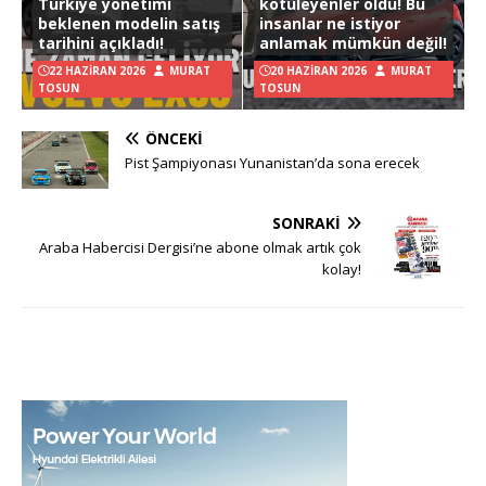
Türkiye yönetimi
kötüleyenler oldu! Bu
beklenen modelin satış
insanlar ne istiyor
tarihini açıkladı!
anlamak mümkün değil!
22 HAZIRAN 2026
MURAT
20 HAZIRAN 2026
MURAT
TOSUN
TOSUN
ÖNCEKI
Pist Şampiyonası Yunanistan’da sona erecek
SONRAKI
Araba Habercisi Dergisi’ne abone olmak artık çok
kolay!