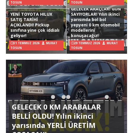
TOSUN
TOSUN
GELECEK ARAÇLAR! GÜN
YENİ TOYOTA HILUX
SAYIYORLAR! Yılın ikinci
SATIŞ TARİHİ
yarısında bol bol
AÇIKLANDI! Pickup
yepyeni 0 km otomobil
sınıfına yine çok iddialı
modellerini
geliyor!
konuşacağız!
31 TEMMUZ 2026
MURAT
29 TEMMUZ 2026
MURAT
TOSUN
TOSUN
GELECEK 0 KM ARABALAR
BELLİ OLDU! Yılın ikinci
yarısında YERLİ ÜRETİM