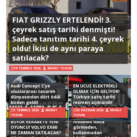
FIAT GRIZZLY ERTELENDİ! 3.
çeyrek satış tarihi denmişti!
Sadece tanıtım tarihi 4. çeyrek
oldu! İkisi de aynı paraya
satılacak?
19 TEMMUZ 2026
MURAT TOSUN
Audi Concept C’ye
EN UCUZ ELEKTRİKLİ
uluslararası tasarım
OLMAK İÇİN GELİYOR!
dünyasından dört ödül
Türkiye satış tarihi
birden geldi!
resmen açıklandı!
1 TEMMUZ 2026
MURAT
25 HAZIRAN 2026
MURAT
TOSUN
TOSUN
Hyundai Ioniq 3
BÜYÜK REKABETE YENİ
modelini daha
OYUNCU! VOLVO EX60
görmeden,
NE ZAMAN SATILACAK?
kullanmadan