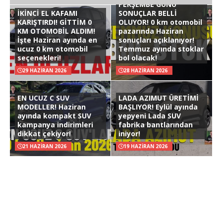
PERŞEMBE GÜNÜ
İKİNCİ EL KAFAMI
SONUÇLAR BELLİ
KARIŞTIRDI! GİTTİM 0
OLUYOR! 0 km otomobil
KM OTOMOBİL ALDIM!
pazarında Haziran
İşte Haziran ayında en
sonuçları açıklanıyor!
ucuz 0 km otomobil
Temmuz ayında stoklar
seçenekleri!
bol olacak!
29 HAZIRAN 2026
28 HAZIRAN 2026
EN UCUZ C SUV
LADA AZIMUT ÜRETİMİ
MODELLER! Haziran
BAŞLIYOR! Eylül ayında
ayında kompakt SUV
yepyeni Lada SUV
kampanya indirimleri
fabrika bantlarından
dikkat çekiyor!
iniyor!
21 HAZIRAN 2026
19 HAZIRAN 2026