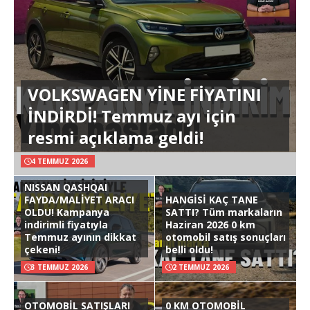
VOLKSWAGEN YİNE FİYATINI
İNDİRDİ! Temmuz ayı için
resmi açıklama geldi!
4 TEMMUZ 2026
NISSAN QASHQAI
FAYDA/MALİYET ARACI
HANGİSİ KAÇ TANE
OLDU! Kampanya
SATTI? Tüm markaların
indirimli fiyatıyla
Haziran 2026 0 km
Temmuz ayının dikkat
otomobil satış sonuçları
çekeni!
belli oldu!
3 TEMMUZ 2026
2 TEMMUZ 2026
OTOMOBİL SATIŞLARI
0 KM OTOMOBİL