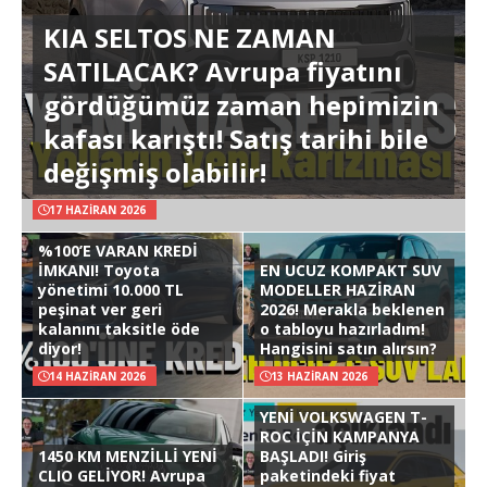
KIA SELTOS NE ZAMAN
SATILACAK? Avrupa fiyatını
gördüğümüz zaman hepimizin
kafası karıştı! Satış tarihi bile
değişmiş olabilir!
17 HAZIRAN 2026
%100’E VARAN KREDİ
İMKANI! Toyota
EN UCUZ KOMPAKT SUV
yönetimi 10.000 TL
MODELLER HAZİRAN
peşinat ver geri
2026! Merakla beklenen
kalanını taksitle öde
o tabloyu hazırladım!
diyor!
Hangisini satın alırsın?
14 HAZIRAN 2026
13 HAZIRAN 2026
YENİ VOLKSWAGEN T-
ROC İÇİN KAMPANYA
1450 KM MENZİLLİ YENİ
BAŞLADI! Giriş
CLIO GELİYOR! Avrupa
paketindeki fiyat