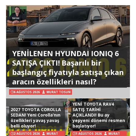
YENİLENEN HYUNDAI IONIQ 6
SATIŞA ÇIKTI! Başarılı bir
başlangıç fiyatıyla satışa çıkan
aracın özellikleri nasıl?
6 AĞUSTOS 2026
MURAT TOSUN
YENİ TOYOTA RAV4
2027 TOYOTA COROLLA
SATIŞ TARİHİ
SEDAN! Yeni Corolla’nın
AÇIKLANDI! Bu ay
özellikleri yavaş yavaş
yepyeni dönemi resmen
belli oluyor!
başlatıyor!
2 AĞUSTOS 2026
MURAT
1 AĞUSTOS 2026
MURAT