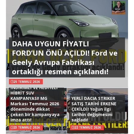
DAHA UYGUN FİYATLI
FORD’UN ÖNÜ AÇILDI! Ford ve
Geely Avrupa Fabrikası
ortaklığı resmen açıklandı!
25 TEMMUZ 2026
İNDİRİMLİ VE HEDİYELİ
HİBRİT SUV
KAMPANYASI! MG
YERLİ DACIA STRIKER
Markası Temmuz 2026
SATIŞ TARİHİ ERKENE
döneminde dikkat
ÇEKİLDİ! Yoğun ilgi
çeken bir kampanyaya
tarihin değişmesini
imza attı!
sağladı!
23 TEMMUZ 2026
22 TEMMUZ 2026