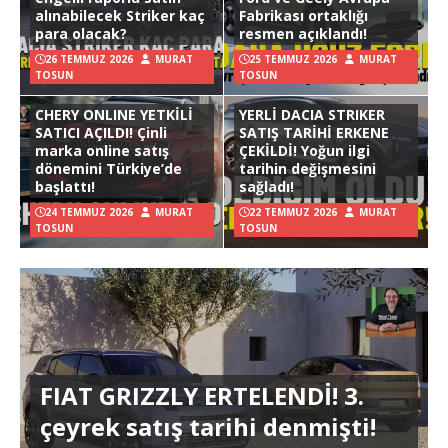
alınabilecek Striker kaç
Fabrikası ortaklığı
para olacak?
resmen açıklandı!
26 TEMMUZ 2026
MURAT
25 TEMMUZ 2026
MURAT
TOSUN
TOSUN
CHERY ONLINE YETKİLİ
YERLİ DACIA STRIKER
SATICI AÇILDI! Çinli
SATIŞ TARİHİ ERKENE
marka online satış
ÇEKİLDİ! Yoğun ilgi
dönemini Türkiye’de
tarihin değişmesini
başlattı!
sağladı!
24 TEMMUZ 2026
MURAT
22 TEMMUZ 2026
MURAT
TOSUN
TOSUN
FIAT GRIZZLY ERTELENDİ! 3.
çeyrek satış tarihi denmişti!