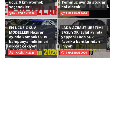
ucuz 0 km otomobil
Temmuz ayında stoklar
seçenekleri!
bol olacak!
29 HAZIRAN 2026
28 HAZIRAN 2026
EN UCUZ C SUV
LADA AZIMUT ÜRETİMİ
MODELLER! Haziran
BAŞLIYOR! Eylül ayında
ayında kompakt SUV
yepyeni Lada SUV
kampanya indirimleri
fabrika bantlarından
dikkat çekiyor!
iniyor!
21 HAZIRAN 2026
19 HAZIRAN 2026