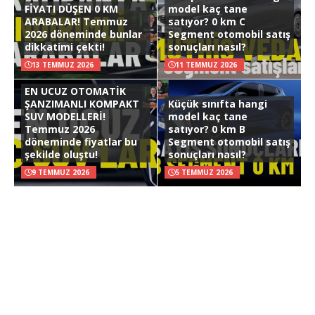
FİYATI DÜŞEN 0 KM
model kaç tane
ARABALAR! Temmuz
satıyor? 0 km C
2026 döneminde bunlar
Segment otomobil satış
dikkatimi çekti!
sonuçları nasıl?
13 TEMMUZ 2026
11 TEMMUZ 2026
EN UCUZ OTOMATİK
ŞANZIMANLI KOMPAKT
Küçük sınıfta hangi
SUV MODELLERİ!
model kaç tane
Temmuz 2026
satıyor? 0 km B
döneminde fiyatlar bu
Segment otomobil satış
şekilde oluştu!
sonuçları nasıl?
9 TEMMUZ 2026
5 TEMMUZ 2026