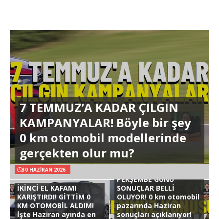
7 TEMMUZ’A KADAR ÇILGIN
KAMPANYALAR! Böyle bir şey
0 km otomobil modellerinde
gerçekten olur mu?
30 HAZIRAN 2026
PERŞEMBE GÜNÜ
İKİNCİ EL KAFAMI
SONUÇLAR BELLİ
KARIŞTIRDI! GİTTİM 0
OLUYOR! 0 km otomobil
KM OTOMOBİL ALDIM!
pazarında Haziran
İşte Haziran ayında en
sonuçları açıklanıyor!