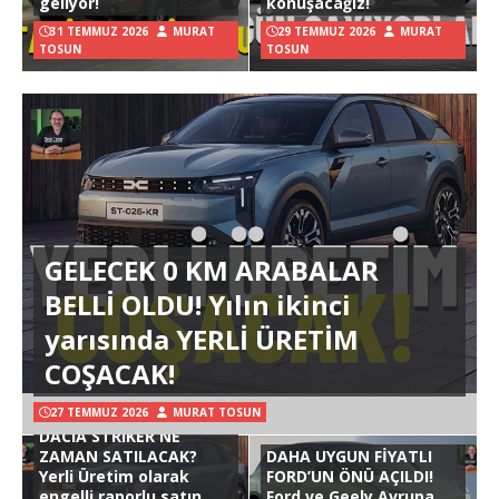
geliyor!
konuşacağız!
31 TEMMUZ 2026
MURAT
29 TEMMUZ 2026
MURAT
TOSUN
TOSUN
GELECEK 0 KM ARABALAR
BELLİ OLDU! Yılın ikinci
yarısında YERLİ ÜRETİM
COŞACAK!
27 TEMMUZ 2026
MURAT TOSUN
DACIA STRIKER NE
ZAMAN SATILACAK?
DAHA UYGUN FİYATLI
Yerli Üretim olarak
FORD’UN ÖNÜ AÇILDI!
engelli raporlu satın
Ford ve Geely Avrupa