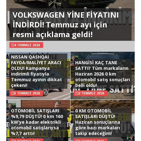
VOLKSWAGEN YİNE FİYATINI
İNDİRDİ! Temmuz ayı için
resmi açıklama geldi!
4 TEMMUZ 2026
NISSAN QASHQAI
FAYDA/MALİYET ARACI
HANGİSİ KAÇ TANE
OLDU! Kampanya
SATTI? Tüm markaların
indirimli fiyatıyla
Haziran 2026 0 km
Temmuz ayının dikkat
otomobil satış sonuçları
çekeni!
belli oldu!
3 TEMMUZ 2026
2 TEMMUZ 2026
OTOMOBİL SATIŞLARI
0 KM OTOMOBİL
%9,79 DÜŞTÜ! 0 km 160
SATIŞLARI DÜŞTÜ!
kW’ye kadar elektrikli
Haziran sonuçlarına
otomobil satışlarıysa
göre bazı markaları
%7,7 arttı!
takip edeceğim!