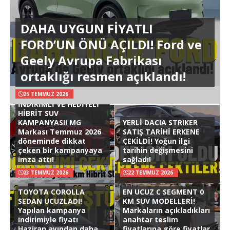
DAHA UYGUN FİYATLI
FORD’UN ÖNÜ AÇILDI! Ford ve
Geely Avrupa Fabrikası
ortaklığı resmen açıklandı!
25 TEMMUZ 2026
İNDİRİMLİ VE HEDİYELİ
HİBRİT SUV
KAMPANYASI! MG
YERLİ DACIA STRIKER
Markası Temmuz 2026
SATIŞ TARİHİ ERKENE
döneminde dikkat
ÇEKİLDİ! Yoğun ilgi
çeken bir kampanyaya
tarihin değişmesini
imza attı!
sağladı!
23 TEMMUZ 2026
22 TEMMUZ 2026
TOYOTA COROLLA
EN UCUZ C SEGMENT 0
SEDAN UCUZLADI!
KM SUV MODELLERİ!
Yapılan kampanya
Markaların açıkladıkları
indirimiyle fiyatı
anahtar teslim
Haziran ayından daha
fiyatlarına göre fiyatlar