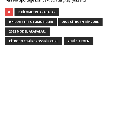
Yeni Kia Sportage kompakt SUV’da çıtayı yükseltti.
0 KILOMETRE ARABALAR
0 KILOMETRE OTOMOBILLER
2022 CITROEN RIP CURL
2022 MODEL ARABALAR.
CITROEN C3 AIRCROSS RIP CURL
YENI CITROEN