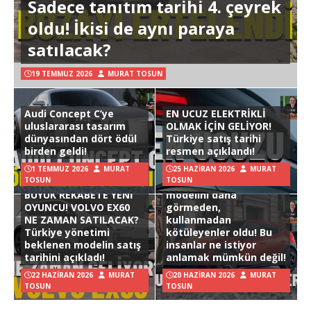
Sadece tanıtım tarihi 4. çeyrek
oldu! İkisi de aynı paraya
satılacak?
19 TEMMUZ 2026
MURAT TOSUN
Audi Concept C’ye
EN UCUZ ELEKTRİKLİ
uluslararası tasarım
OLMAK İÇİN GELİYOR!
dünyasından dört ödül
Türkiye satış tarihi
birden geldi!
resmen açıklandı!
1 TEMMUZ 2026
MURAT
25 HAZIRAN 2026
MURAT
TOSUN
TOSUN
Hyundai Ioniq 3
BÜYÜK REKABETE YENİ
modelini daha
OYUNCU! VOLVO EX60
görmeden,
NE ZAMAN SATILACAK?
kullanmadan
Türkiye yönetimi
kötüleyenler oldu! Bu
beklenen modelin satış
insanlar ne istiyor
tarihini açıkladı!
anlamak mümkün değil!
22 HAZIRAN 2026
MURAT
20 HAZIRAN 2026
MURAT
TOSUN
TOSUN