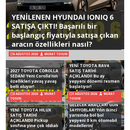
YENİLENEN HYUNDAI IONIQ 6
SATIŞA ÇIKTI! Başarılı bir
başlangıç fiyatıyla satışa çıkan
aracın özellikleri nasıl?
6 AĞUSTOS 2026
MURAT TOSUN
YENİ TOYOTA RAV4
2027 TOYOTA COROLLA
SATIŞ TARİHİ
SEDAN! Yeni Corolla’nın
AÇIKLANDI! Bu ay
özellikleri yavaş yavaş
yepyeni dönemi resmen
belli oluyor!
başlatıyor!
2 AĞUSTOS 2026
MURAT
1 AĞUSTOS 2026
MURAT
TOSUN
TOSUN
GELECEK ARAÇLAR! GÜN
YENİ TOYOTA HILUX
SAYIYORLAR! Yılın ikinci
SATIŞ TARİHİ
yarısında bol bol
AÇIKLANDI! Pickup
yepyeni 0 km otomobil
sınıfına yine çok iddialı
modellerini