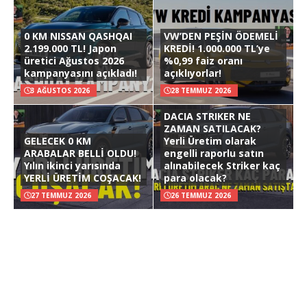
0 KM NISSAN QASHQAI
VW’DEN PEŞİN ÖDEMELİ
2.199.000 TL! Japon
KREDİ! 1.000.000 TL’ye
üretici Ağustos 2026
%0,99 faiz oranı
kampanyasını açıkladı!
açıklıyorlar!
3 AĞUSTOS 2026
28 TEMMUZ 2026
DACIA STRIKER NE
ZAMAN SATILACAK?
GELECEK 0 KM
Yerli Üretim olarak
ARABALAR BELLİ OLDU!
engelli raporlu satın
Yılın ikinci yarısında
alınabilecek Striker kaç
YERLİ ÜRETİM COŞACAK!
para olacak?
27 TEMMUZ 2026
26 TEMMUZ 2026