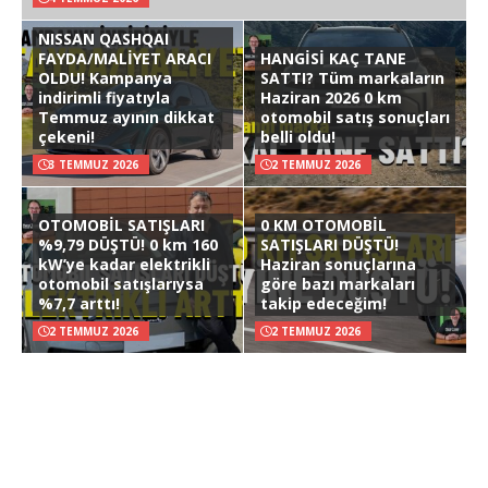
NISSAN QASHQAI
FAYDA/MALİYET ARACI
HANGİSİ KAÇ TANE
OLDU! Kampanya
SATTI? Tüm markaların
indirimli fiyatıyla
Haziran 2026 0 km
Temmuz ayının dikkat
otomobil satış sonuçları
çekeni!
belli oldu!
3 TEMMUZ 2026
2 TEMMUZ 2026
OTOMOBİL SATIŞLARI
0 KM OTOMOBİL
%9,79 DÜŞTÜ! 0 km 160
SATIŞLARI DÜŞTÜ!
kW’ye kadar elektrikli
Haziran sonuçlarına
otomobil satışlarıysa
göre bazı markaları
%7,7 arttı!
takip edeceğim!
2 TEMMUZ 2026
2 TEMMUZ 2026