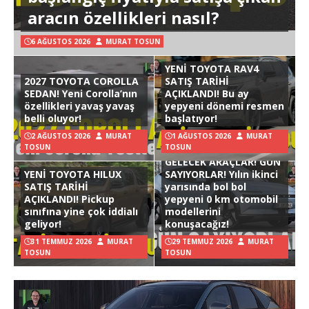
aracın özellikleri nasıl?
6 AĞUSTOS 2026
MURAT TOSUN
YENİ TOYOTA RAV4
2027 TOYOTA COROLLA
SATIŞ TARİHİ
SEDAN! Yeni Corolla’nın
AÇIKLANDI! Bu ay
özellikleri yavaş yavaş
yepyeni dönemi resmen
belli oluyor!
başlatıyor!
2 AĞUSTOS 2026
MURAT
1 AĞUSTOS 2026
MURAT
TOSUN
TOSUN
GELECEK ARAÇLAR! GÜN
YENİ TOYOTA HILUX
SAYIYORLAR! Yılın ikinci
SATIŞ TARİHİ
yarısında bol bol
AÇIKLANDI! Pickup
yepyeni 0 km otomobil
sınıfına yine çok iddialı
modellerini
geliyor!
konuşacağız!
31 TEMMUZ 2026
MURAT
29 TEMMUZ 2026
MURAT
TOSUN
TOSUN