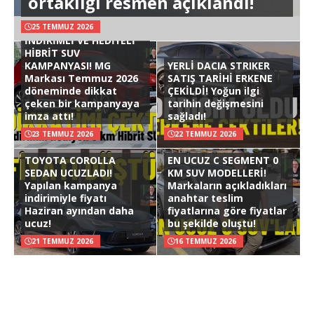
ortaklığı resmen açıklandı!
25 TEMMUZ 2026
İNDİRİMLİ VE HEDİYELİ
HİBRİT SUV
KAMPANYASI! MG
YERLİ DACIA STRIKER
Markası Temmuz 2026
SATIŞ TARİHİ ERKENE
döneminde dikkat
ÇEKİLDİ! Yoğun ilgi
çeken bir kampanyaya
tarihin değişmesini
imza attı!
sağladı!
23 TEMMUZ 2026
22 TEMMUZ 2026
TOYOTA COROLLA
EN UCUZ C SEGMENT 0
SEDAN UCUZLADI!
KM SUV MODELLERİ!
Yapılan kampanya
Markaların açıkladıkları
indirimiyle fiyatı
anahtar teslim
Haziran ayından daha
fiyatlarına göre fiyatlar
ucuz!
bu şekilde oluştu!
21 TEMMUZ 2026
16 TEMMUZ 2026