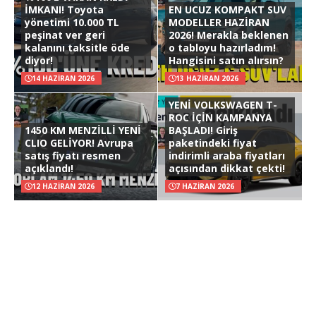
İMKANI! Toyota
EN UCUZ KOMPAKT SUV
yönetimi 10.000 TL
MODELLER HAZİRAN
peşinat ver geri
2026! Merakla beklenen
kalanını taksitle öde
o tabloyu hazırladım!
diyor!
Hangisini satın alırsın?
14 HAZIRAN 2026
13 HAZIRAN 2026
YENİ VOLKSWAGEN T-
ROC İÇİN KAMPANYA
1450 KM MENZİLLİ YENİ
BAŞLADI! Giriş
CLIO GELİYOR! Avrupa
paketindeki fiyat
satış fiyatı resmen
indirimli araba fiyatları
açıklandı!
açısından dikkat çekti!
12 HAZIRAN 2026
7 HAZIRAN 2026