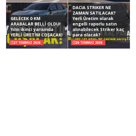
DACIA STRIKER NE
ZAMAN SATILACAK?
GELECEK 0 KM
Yerli Üretim olarak
ARABALAR BELLİ OLDU!
engelli raporlu satın
Yılın ikinci yarısında
alınabilecek Striker kaç
YERLİ ÜRETİM COŞACAK!
para olacak?
27 TEMMUZ 2026
26 TEMMUZ 2026