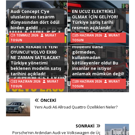
Audi Concept C’ye
EN UCUZ ELEKTRİKLİ
uluslararası tasarım
OLMAK İÇİN GELİYOR!
dünyasından dört ödül
Türkiye satış tarihi
birden geldi!
resmen açıklandı!
1 TEMMUZ 2026
MURAT
25 HAZIRAN 2026
MURAT
TOSUN
TOSUN
Hyundai Ioniq 3
BÜYÜK REKABETE YENİ
modelini daha
OYUNCU! VOLVO EX60
görmeden,
NE ZAMAN SATILACAK?
kullanmadan
Türkiye yönetimi
kötüleyenler oldu! Bu
beklenen modelin satış
insanlar ne istiyor
tarihini açıkladı!
anlamak mümkün değil!
22 HAZIRAN 2026
MURAT
20 HAZIRAN 2026
MURAT
TOSUN
TOSUN
ÖNCEKI
Yeni Audi A6 Allroad Quattro Özellikleri Neler?
SONRAKI
Porsche’nin Ardından Audi ve Volkswagen de Üç