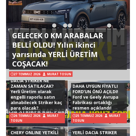
GELECEK 0 KM ARABALAR
BELLİ OLDU! Yılın ikinci
yarısında YERLİ ÜRETİM
COŞACAK!
27 TEMMUZ 2026
MURAT TOSUN
DACIA STRIKER NE
ZAMAN SATILACAK?
DAHA UYGUN FİYATLI
Yerli Üretim olarak
FORD’UN ÖNÜ AÇILDI!
engelli raporlu satın
Ford ve Geely Avrupa
alınabilecek Striker kaç
Fabrikası ortaklığı
para olacak?
resmen açıklandı!
26 TEMMUZ 2026
MURAT
25 TEMMUZ 2026
MURAT
TOSUN
TOSUN
CHERY ONLINE YETKİLİ
YERLİ DACIA STRIKER