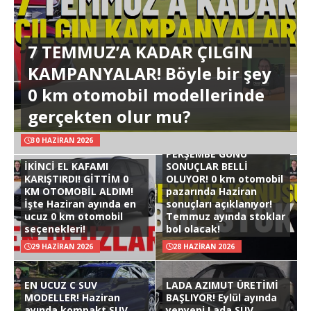
7 TEMMUZ’A KADAR ÇILGIN
KAMPANYALAR! Böyle bir şey
0 km otomobil modellerinde
gerçekten olur mu?
30 HAZIRAN 2026
PERŞEMBE GÜNÜ
İKİNCİ EL KAFAMI
SONUÇLAR BELLİ
KARIŞTIRDI! GİTTİM 0
OLUYOR! 0 km otomobil
KM OTOMOBİL ALDIM!
pazarında Haziran
İşte Haziran ayında en
sonuçları açıklanıyor!
ucuz 0 km otomobil
Temmuz ayında stoklar
seçenekleri!
bol olacak!
29 HAZIRAN 2026
28 HAZIRAN 2026
EN UCUZ C SUV
LADA AZIMUT ÜRETİMİ
MODELLER! Haziran
BAŞLIYOR! Eylül ayında
ayında kompakt SUV
yepyeni Lada SUV