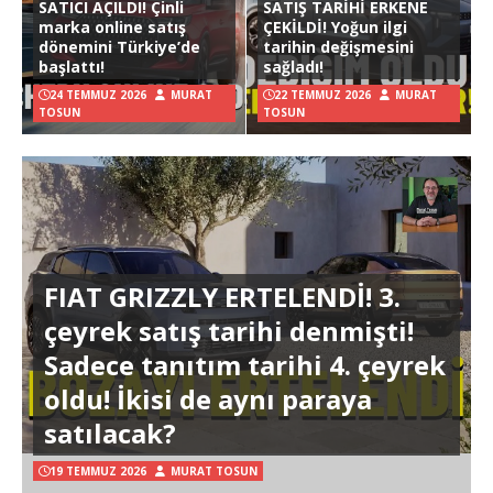
SATICI AÇILDI! Çinli
SATIŞ TARİHİ ERKENE
marka online satış
ÇEKİLDİ! Yoğun ilgi
dönemini Türkiye’de
tarihin değişmesini
başlattı!
sağladı!
24 TEMMUZ 2026
MURAT
22 TEMMUZ 2026
MURAT
TOSUN
TOSUN
FIAT GRIZZLY ERTELENDİ! 3.
çeyrek satış tarihi denmişti!
Sadece tanıtım tarihi 4. çeyrek
oldu! İkisi de aynı paraya
satılacak?
19 TEMMUZ 2026
MURAT TOSUN