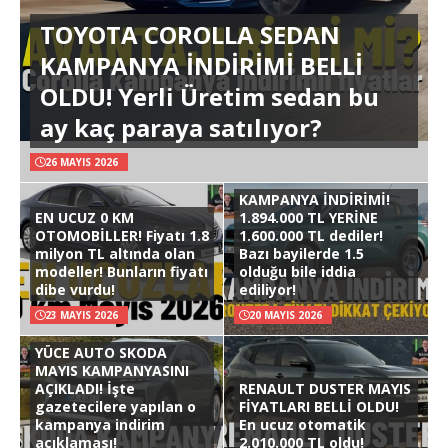
TOYOTA COROLLA SEDAN
KAMPANYA İNDİRİMİ BELLİ
OLDU! Yerli Üretim sedan bu
ay kaç paraya satılıyor?
26 MAYIS 2026
KAMPANYA İNDİRİMİ!
EN UCUZ 0 KM
1.894.000 TL YERİNE
OTOMOBİLLER! Fiyatı 1.8
1.600.000 TL dediler!
milyon TL altında olan
Bazı bayilerde 1.5
modeller! Bunların fiyatı
olduğu bile iddia
dibe vurdu!
ediliyor!
23 MAYIS 2026
20 MAYIS 2026
YÜCE AUTO SKODA
MAYIS KAMPANYASINI
AÇIKLADI! İşte
RENAULT DUSTER MAYIS
gazetecilere yapılan o
FİYATLARI BELLİ OLDU!
kampanya indirim
En ucuz otomatik
açıklaması!
2.010.000 TL oldu!