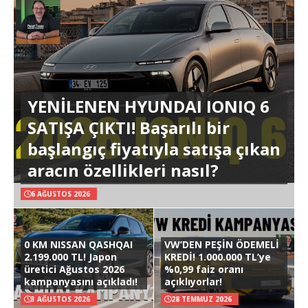
YENİLENEN HYUNDAI IONIQ 6
SATIŞA ÇIKTI! Başarılı bir
başlangıç fiyatıyla satışa çıkan
aracın özellikleri nasıl?
6 AĞUSTOS 2026
0 KM NISSAN QASHQAI
VW’DEN PEŞİN ÖDEMELİ
2.199.000 TL! Japon
KREDİ! 1.000.000 TL’ye
üretici Ağustos 2026
%0,99 faiz oranı
kampanyasını açıkladı!
açıklıyorlar!
3 AĞUSTOS 2026
28 TEMMUZ 2026