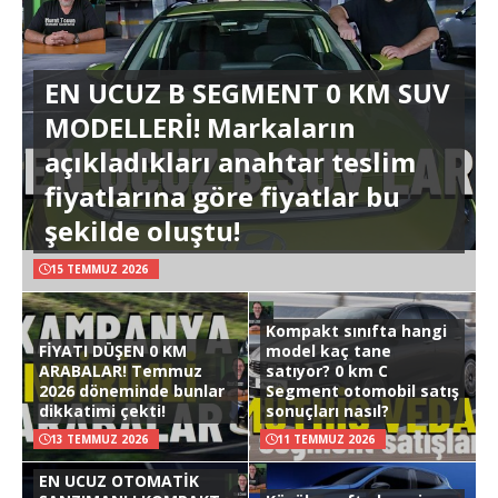
EN UCUZ B SEGMENT 0 KM SUV
MODELLERİ! Markaların
açıkladıkları anahtar teslim
fiyatlarına göre fiyatlar bu
şekilde oluştu!
15 TEMMUZ 2026
Kompakt sınıfta hangi
FİYATI DÜŞEN 0 KM
model kaç tane
ARABALAR! Temmuz
satıyor? 0 km C
2026 döneminde bunlar
Segment otomobil satış
dikkatimi çekti!
sonuçları nasıl?
13 TEMMUZ 2026
11 TEMMUZ 2026
EN UCUZ OTOMATİK