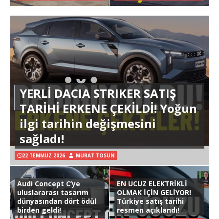
YERLİ DACIA STRIKER SATIŞ
TARİHİ ERKENE ÇEKİLDİ! Yoğun
ilgi tarihin değişmesini
sağladı!
22 TEMMUZ 2026
MURAT TOSUN
Audi Concept C’ye
EN UCUZ ELEKTRİKLİ
uluslararası tasarım
OLMAK İÇİN GELİYOR!
dünyasından dört ödül
Türkiye satış tarihi
birden geldi!
resmen açıklandı!