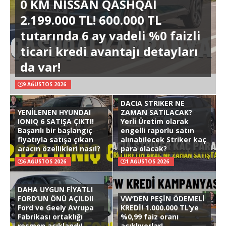
0 KM NISSAN QASHQAI
2.199.000 TL! 600.000 TL
tutarında 6 ay vadeli %0 faizli
ticari kredi avantajı detayları
da var!
9 AĞUSTOS 2026
DACIA STRIKER NE
YENİLENEN HYUNDAI
ZAMAN SATILACAK?
IONIQ 6 SATIŞA ÇIKTI!
Yerli Üretim olarak
Başarılı bir başlangıç
engelli raporlu satın
fiyatıyla satışa çıkan
alınabilecek Striker kaç
aracın özellikleri nasıl?
para olacak?
6 AĞUSTOS 2026
1 AĞUSTOS 2026
DAHA UYGUN FİYATLI
FORD’UN ÖNÜ AÇILDI!
VW’DEN PEŞİN ÖDEMELİ
Ford ve Geely Avrupa
KREDİ! 1.000.000 TL’ye
Fabrikası ortaklığı
%0,99 faiz oranı
resmen açıklandı!
açıklıyorlar!