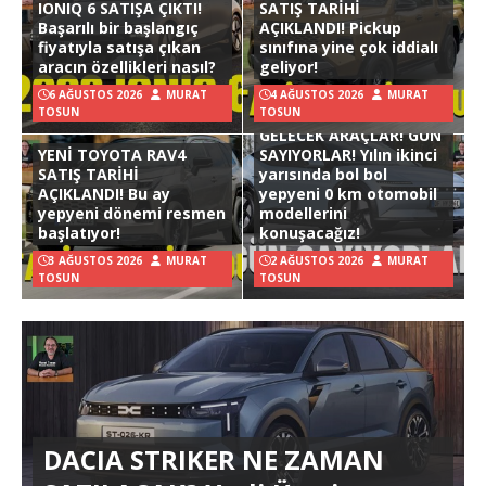
IONIQ 6 SATIŞA ÇIKTI!
SATIŞ TARİHİ
Başarılı bir başlangıç
AÇIKLANDI! Pickup
fiyatıyla satışa çıkan
sınıfına yine çok iddialı
aracın özellikleri nasıl?
geliyor!
6 AĞUSTOS 2026
MURAT
4 AĞUSTOS 2026
MURAT
TOSUN
TOSUN
GELECEK ARAÇLAR! GÜN
YENİ TOYOTA RAV4
SAYIYORLAR! Yılın ikinci
SATIŞ TARİHİ
yarısında bol bol
AÇIKLANDI! Bu ay
yepyeni 0 km otomobil
yepyeni dönemi resmen
modellerini
başlatıyor!
konuşacağız!
3 AĞUSTOS 2026
MURAT
2 AĞUSTOS 2026
MURAT
TOSUN
TOSUN
DACIA STRIKER NE ZAMAN