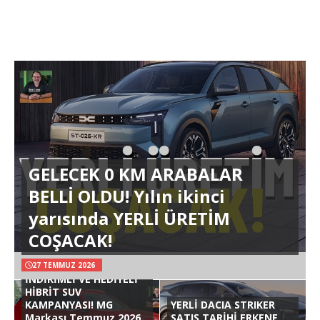
GELECEK 0 KM ARABALAR
BELLİ OLDU! Yılın ikinci
yarısında YERLİ ÜRETİM
COŞACAK!
27 TEMMUZ 2026
İNDİRİMLİ VE HEDİYELİ
HİBRİT SUV
KAMPANYASI! MG
YERLİ DACIA STRIKER
Markası Temmuz 2026
SATIŞ TARİHİ ERKENE