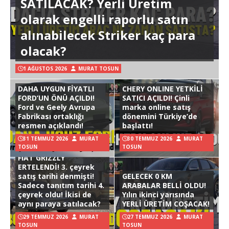
SATILACAK? Yerli Üretim
olarak engelli raporlu satın
alınabilecek Striker kaç para
olacak?
1 AĞUSTOS 2026
MURAT TOSUN
DAHA UYGUN FİYATLI
CHERY ONLINE YETKİLİ
FORD’UN ÖNÜ AÇILDI!
SATICI AÇILDI! Çinli
Ford ve Geely Avrupa
marka online satış
Fabrikası ortaklığı
dönemini Türkiye’de
resmen açıklandı!
başlattı!
31 TEMMUZ 2026
MURAT
30 TEMMUZ 2026
MURAT
TOSUN
TOSUN
FIAT GRIZZLY
ERTELENDİ! 3. çeyrek
satış tarihi denmişti!
GELECEK 0 KM
Sadece tanıtım tarihi 4.
ARABALAR BELLİ OLDU!
çeyrek oldu! İkisi de
Yılın ikinci yarısında
aynı paraya satılacak?
YERLİ ÜRETİM COŞACAK!
29 TEMMUZ 2026
MURAT
27 TEMMUZ 2026
MURAT
TOSUN
TOSUN