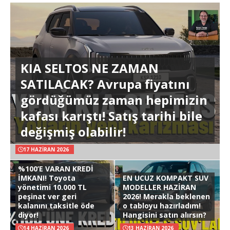
KIA SELTOS NE ZAMAN
SATILACAK? Avrupa fiyatını
gördüğümüz zaman hepimizin
kafası karıştı! Satış tarihi bile
değişmiş olabilir!
17 HAZIRAN 2026
%100’E VARAN KREDİ
İMKANI! Toyota
EN UCUZ KOMPAKT SUV
yönetimi 10.000 TL
MODELLER HAZİRAN
peşinat ver geri
2026! Merakla beklenen
kalanını taksitle öde
o tabloyu hazırladım!
diyor!
Hangisini satın alırsın?
14 HAZIRAN 2026
13 HAZIRAN 2026