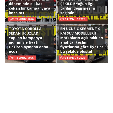
döneminde dikkat
ÇEKİLDİ! Yoğun ilgi
çeken bir kampanyaya
tarihin değişmesini
imza attı!
sağladı!
23 TEMMUZ 2026
22 TEMMUZ 2026
TOYOTA COROLLA
EN UCUZ C SEGMENT 0
SEDAN UCUZLADI!
KM SUV MODELLERİ!
Yapılan kampanya
Markaların açıkladıkları
indirimiyle fiyatı
anahtar teslim
Haziran ayından daha
fiyatlarına göre fiyatlar
ucuz!
bu şekilde oluştu!
21 TEMMUZ 2026
16 TEMMUZ 2026