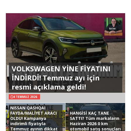
VOLKSWAGEN YİNE FİYATINI
İNDİRDİ! Temmuz ayı için
resmi açıklama geldi!
4 TEMMUZ 2026
NISSAN QASHQAI
FAYDA/MALİYET ARACI
HANGİSİ KAÇ TANE
OLDU! Kampanya
SATTI? Tüm markaların
indirimli fiyatıyla
Haziran 2026 0 km
Temmuz ayının dikkat
otomobil satış sonuçları