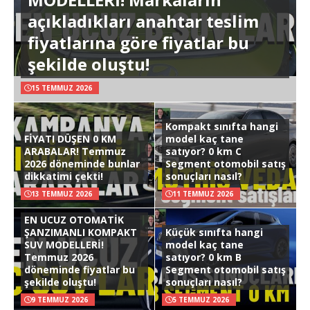
açıkladıkları anahtar teslim
fiyatlarına göre fiyatlar bu
şekilde oluştu!
15 TEMMUZ 2026
Kompakt sınıfta hangi
FİYATI DÜŞEN 0 KM
model kaç tane
ARABALAR! Temmuz
satıyor? 0 km C
2026 döneminde bunlar
Segment otomobil satış
dikkatimi çekti!
sonuçları nasıl?
13 TEMMUZ 2026
11 TEMMUZ 2026
EN UCUZ OTOMATİK
ŞANZIMANLI KOMPAKT
Küçük sınıfta hangi
SUV MODELLERİ!
model kaç tane
Temmuz 2026
satıyor? 0 km B
döneminde fiyatlar bu
Segment otomobil satış
şekilde oluştu!
sonuçları nasıl?
9 TEMMUZ 2026
5 TEMMUZ 2026