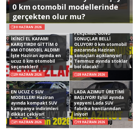
0 km otomobil modellerinde
gerçekten olur mu?
30 HAZIRAN 2026
PERŞEMBE GÜNÜ
İKİNCİ EL KAFAMI
SONUÇLAR BELLİ
KARIŞTIRDI! GİTTİM 0
OLUYOR! 0 km otomobil
KM OTOMOBİL ALDIM!
pazarında Haziran
İşte Haziran ayında en
sonuçları açıklanıyor!
ucuz 0 km otomobil
Temmuz ayında stoklar
seçenekleri!
bol olacak!
29 HAZIRAN 2026
28 HAZIRAN 2026
EN UCUZ C SUV
LADA AZIMUT ÜRETİMİ
MODELLER! Haziran
BAŞLIYOR! Eylül ayında
ayında kompakt SUV
yepyeni Lada SUV
kampanya indirimleri
fabrika bantlarından
dikkat çekiyor!
iniyor!
21 HAZIRAN 2026
19 HAZIRAN 2026