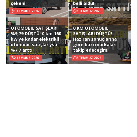
çekeni!
belli oldu!
3 TEMMUZ 2026
2 TEMMUZ 2026
OTOMOBİL SATIŞLARI
0 KM OTOMOBİL
%9,79 DÜŞTÜ! 0 km 160
SATIŞLARI DÜŞTÜ!
kW’ye kadar elektrikli
Haziran sonuçlarına
otomobil satışlarıysa
göre bazı markaları
%7,7 arttı!
takip edeceğim!
2 TEMMUZ 2026
2 TEMMUZ 2026