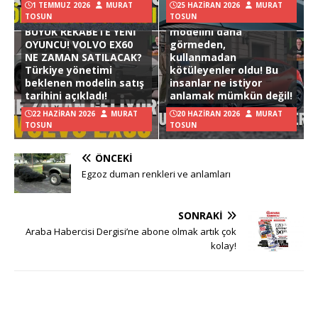
1 TEMMUZ 2026
MURAT
25 HAZIRAN 2026
MURAT
TOSUN
TOSUN
Hyundai Ioniq 3
BÜYÜK REKABETE YENİ
modelini daha
OYUNCU! VOLVO EX60
görmeden,
NE ZAMAN SATILACAK?
kullanmadan
Türkiye yönetimi
kötüleyenler oldu! Bu
beklenen modelin satış
insanlar ne istiyor
tarihini açıkladı!
anlamak mümkün değil!
22 HAZIRAN 2026
MURAT
20 HAZIRAN 2026
MURAT
TOSUN
TOSUN
ÖNCEKI
Egzoz duman renkleri ve anlamları
SONRAKI
Araba Habercisi Dergisi’ne abone olmak artık çok
kolay!