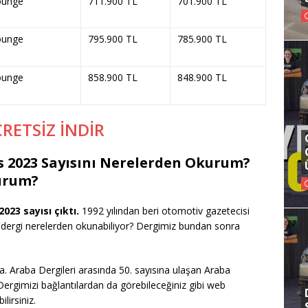
ounge
711.900 TL
701.900 TL
ounge
795.900 TL
785.900 TL
ounge
858.900 TL
848.900 TL
CRETSİZ İNDİR
s 2023 Sayısını Nerelerden Okurum?
kurum?
023 sayısı çıktı.
1992 yılından beri otomotiv gazetecisi
dergi nerelerden okunabiliyor? Dergimiz bundan sonra
da. Araba Dergileri arasında 50. sayısına ulaşan Araba
 Dergimizi bağlantılardan da görebileceğiniz gibi web
lirsiniz.