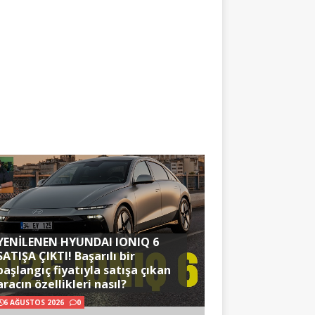
YENİLENEN HYUNDAI IONIQ 6
SATIŞA ÇIKTI! Başarılı bir
başlangıç fiyatıyla satışa çıkan
aracın özellikleri nasıl?
6 AĞUSTOS 2026
0