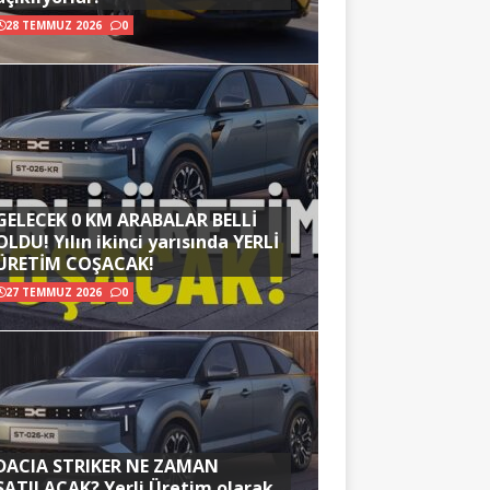
28 TEMMUZ 2026
0
GELECEK 0 KM ARABALAR BELLİ
OLDU! Yılın ikinci yarısında YERLİ
ÜRETİM COŞACAK!
27 TEMMUZ 2026
0
DACIA STRIKER NE ZAMAN
SATILACAK? Yerli Üretim olarak