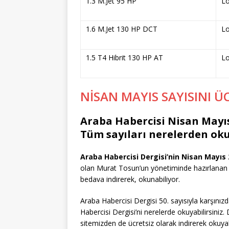
1.3 M.Jet 95 HP
L
1.6 M.Jet 130 HP DCT
L
1.5 T4 Hibrit 130 HP AT
L
NİSAN MAYIS SAYISINI Ü
Araba Habercisi Nisan Mayı
Tüm sayıları nerelerden o
Araba Habercisi Dergisi’nin Nisan Mayıs 2
olan Murat Tosun’un yönetiminde hazırlanan 
bedava indirerek, okunabiliyor.
Araba Habercisi Dergisi 50. sayısıyla karşınız
Habercisi Dergisi’ni nerelerde okuyabilirsiniz.
sitemizden de ücretsiz olarak indirerek okuyabi