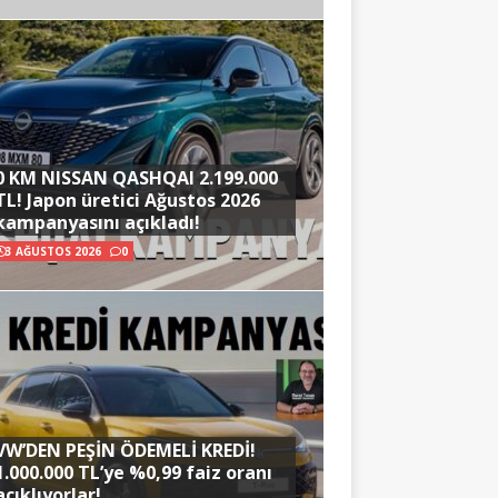
0 KM NISSAN QASHQAI 2.199.000
TL! Japon üretici Ağustos 2026
kampanyasını açıkladı!
3 AĞUSTOS 2026
0
VW’DEN PEŞİN ÖDEMELİ KREDİ!
1.000.000 TL’ye %0,99 faiz oranı
açıklıyorlar!