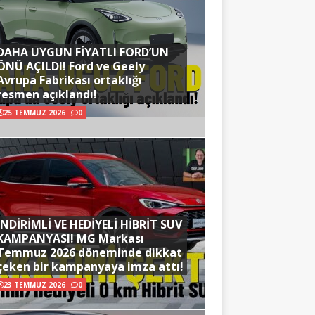
DAHA UYGUN FİYATLI FORD’UN
ÖNÜ AÇILDI! Ford ve Geely
Avrupa Fabrikası ortaklığı
resmen açıklandı!
25 TEMMUZ 2026
0
İNDİRİMLİ VE HEDİYELİ HİBRİT SUV
KAMPANYASI! MG Markası
Temmuz 2026 döneminde dikkat
çeken bir kampanyaya imza attı!
23 TEMMUZ 2026
0