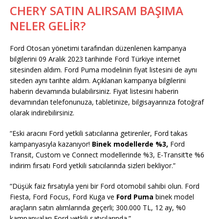
CHERY SATIN ALIRSAM BAŞIMA
NELER GELİR?
Ford Otosan yönetimi tarafından düzenlenen kampanya
bilgilerini 09 Aralık 2023 tarihinde Ford Türkiye internet
sitesinden aldım. Ford Puma modelinin fiyat listesini de aynı
siteden aynı tarihte aldım. Açıklanan kampanya bilgilerini
haberin devamında bulabilirsiniz. Fiyat listesini haberin
devamından telefonunuza, tabletinize, bilgisayarınıza fotoğraf
olarak indirebilirsiniz.
“Eski aracını Ford yetkili satıcılarına getirenler, Ford takas
kampanyasıyla kazanıyor!
Binek modellerde %3,
Ford
Transit, Custom ve Connect modellerinde %3, E-Transit’te %6
indirim fırsatı Ford yetkili satıcılarında sizleri bekliyor.”
“Düşük faiz fırsatıyla yeni bir Ford otomobil sahibi olun. Ford
Fiesta, Ford Focus, Ford Kuga ve
Ford Puma
binek model
araçların satın alımlarında geçerli; 300.000 TL, 12 ay, %0
kampanyaları Ford yetkili satıcılarında.”