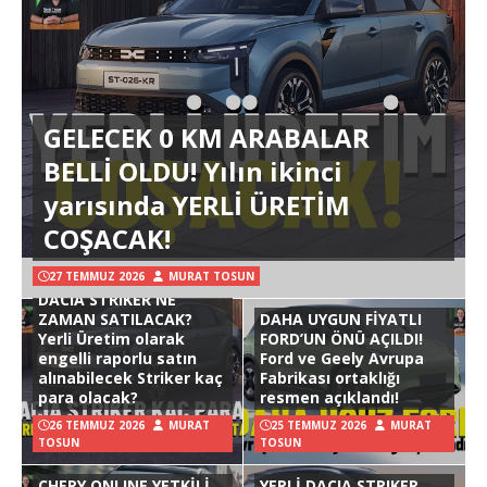
GELECEK 0 KM ARABALAR
BELLİ OLDU! Yılın ikinci
yarısında YERLİ ÜRETİM
COŞACAK!
27 TEMMUZ 2026
MURAT TOSUN
DACIA STRIKER NE
ZAMAN SATILACAK?
DAHA UYGUN FİYATLI
Yerli Üretim olarak
FORD’UN ÖNÜ AÇILDI!
engelli raporlu satın
Ford ve Geely Avrupa
alınabilecek Striker kaç
Fabrikası ortaklığı
para olacak?
resmen açıklandı!
26 TEMMUZ 2026
MURAT
25 TEMMUZ 2026
MURAT
TOSUN
TOSUN
CHERY ONLINE YETKİLİ
YERLİ DACIA STRIKER