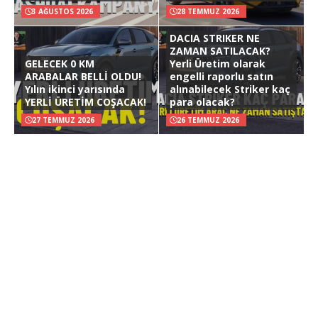
3 AĞUSTOS 2026
28 TEMMUZ 2026
DACIA STRIKER NE
ZAMAN SATILACAK?
GELECEK 0 KM
Yerli Üretim olarak
ARABALAR BELLİ OLDU!
engelli raporlu satın
Yılın ikinci yarısında
alınabilecek Striker kaç
YERLİ ÜRETİM COŞACAK!
para olacak?
27 TEMMUZ 2026
26 TEMMUZ 2026