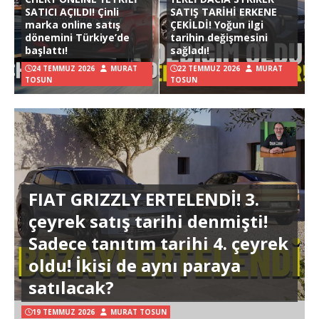
SATICI AÇILDI! Çinli
SATIŞ TARİHİ ERKENE
marka online satış
ÇEKİLDİ! Yoğun ilgi
dönemini Türkiye’de
tarihin değişmesini
başlattı!
sağladı!
24 TEMMUZ 2026
MURAT
22 TEMMUZ 2026
MURAT
TOSUN
TOSUN
FIAT GRIZZLY ERTELENDİ! 3.
çeyrek satış tarihi denmişti!
Sadece tanıtım tarihi 4. çeyrek
oldu! İkisi de aynı paraya
satılacak?
19 TEMMUZ 2026
MURAT TOSUN