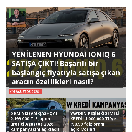
YENİLENEN HYUNDAI IONIQ 6
SATIŞA ÇIKTI! Başarılı bir
başlangıç fiyatıyla satışa çıkan
aracın özellikleri nasıl?
6 AĞUSTOS 2026
0 KM NISSAN QASHQAI
VW’DEN PEŞİN ÖDEMELİ
2.199.000 TL! Japon
KREDİ! 1.000.000 TL’ye
üretici Ağustos 2026
%0,99 faiz oranı
kampanyasını açıkladı!
açıklıyorlar!