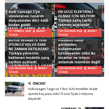
Audi Concept C’ye
EN UCUZ ELEKTRİKLİ
uluslararası tasarım
OLMAK İÇİN GELİYOR!
dünyasından dört ödül
Türkiye satış tarihi
birden geldi!
resmen açıklandı!
1 TEMMUZ 2026
MURAT
25 HAZIRAN 2026
MURAT
TOSUN
TOSUN
Hyundai Ioniq 3
BÜYÜK REKABETE YENİ
modelini daha
OYUNCU! VOLVO EX60
görmeden,
NE ZAMAN SATILACAK?
kullanmadan
Türkiye yönetimi
kötüleyenler oldu! Bu
beklenen modelin satış
insanlar ne istiyor
tarihini açıkladı!
anlamak mümkün değil!
22 HAZIRAN 2026
MURAT
20 HAZIRAN 2026
MURAT
TOSUN
TOSUN
ÖNCEKI
Volkswagen Taigo ve T-Roc SUV modeller Aralık
ayında kaç para oldu? R Line fiyatı 2 milyona
dayandı!
SONRAKI