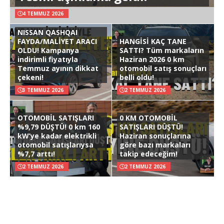
4 TEMMUZ 2026
NISSAN QASHQAI
FAYDA/MALİYET ARACI
HANGİSİ KAÇ TANE
OLDU! Kampanya
SATTI? Tüm markaların
indirimli fiyatıyla
Haziran 2026 0 km
Temmuz ayının dikkat
otomobil satış sonuçları
çekeni!
belli oldu!
3 TEMMUZ 2026
2 TEMMUZ 2026
OTOMOBİL SATIŞLARI
0 KM OTOMOBİL
%9,79 DÜŞTÜ! 0 km 160
SATIŞLARI DÜŞTÜ!
kW’ye kadar elektrikli
Haziran sonuçlarına
otomobil satışlarıysa
göre bazı markaları
%7,7 arttı!
takip edeceğim!
2 TEMMUZ 2026
2 TEMMUZ 2026