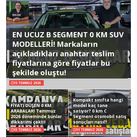
EN UCUZ B SEGMENT 0 KM SUV
MODELLERİ! Markaların
açıkladıkları anahtar teslim
fiyatlarına göre fiyatlar bu
şekilde oluştu!
15 TEMMUZ 2026
Kompakt sınıfta hangi
FİYATI DÜŞEN 0 KM
model kaç tane
ARABALAR! Temmuz
satıyor? 0 km C
2026 döneminde bunlar
Segment otomobil satış
dikkatimi çekti!
sonuçları nasıl?
13 TEMMUZ 2026
11 TEMMUZ 2026