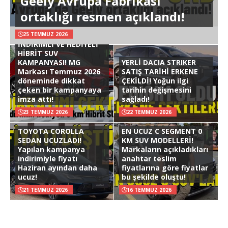
Geely Avrupa Fabrikası
ortaklığı resmen açıklandı!
25 TEMMUZ 2026
İNDİRİMLİ VE HEDİYELİ
HİBRİT SUV
KAMPANYASI! MG
YERLİ DACIA STRIKER
Markası Temmuz 2026
SATIŞ TARİHİ ERKENE
döneminde dikkat
ÇEKİLDİ! Yoğun ilgi
çeken bir kampanyaya
tarihin değişmesini
imza attı!
sağladı!
23 TEMMUZ 2026
22 TEMMUZ 2026
TOYOTA COROLLA
EN UCUZ C SEGMENT 0
SEDAN UCUZLADI!
KM SUV MODELLERİ!
Yapılan kampanya
Markaların açıkladıkları
indirimiyle fiyatı
anahtar teslim
Haziran ayından daha
fiyatlarına göre fiyatlar
ucuz!
bu şekilde oluştu!
21 TEMMUZ 2026
16 TEMMUZ 2026