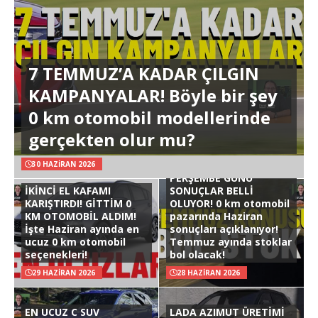
7 TEMMUZ’A KADAR ÇILGIN
KAMPANYALAR! Böyle bir şey
0 km otomobil modellerinde
gerçekten olur mu?
30 HAZIRAN 2026
PERŞEMBE GÜNÜ
İKİNCİ EL KAFAMI
SONUÇLAR BELLİ
KARIŞTIRDI! GİTTİM 0
OLUYOR! 0 km otomobil
KM OTOMOBİL ALDIM!
pazarında Haziran
İşte Haziran ayında en
sonuçları açıklanıyor!
ucuz 0 km otomobil
Temmuz ayında stoklar
seçenekleri!
bol olacak!
29 HAZIRAN 2026
28 HAZIRAN 2026
EN UCUZ C SUV
LADA AZIMUT ÜRETİMİ