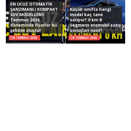
EN UCUZ OTOMATİK
ŞANZIMANLI KOMPAKT
Küçük sınıfta hangi
SUV MODELLERİ!
model kaç tane
Temmuz 2026
satıyor? 0 km B
döneminde fiyatlar bu
Segment otomobil satış
şekilde oluştu!
sonuçları nasıl?
9 TEMMUZ 2026
5 TEMMUZ 2026