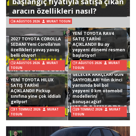
başlangıç fiyatıyla satışa çıkan
aracın özellikleri nasıl?
6 AĞUSTOS 2026
MURAT TOSUN
YENİ TOYOTA RAV4
2027 TOYOTA COROLLA
SATIŞ TARİHİ
SEDAN! Yeni Corolla’nın
AÇIKLANDI! Bu ay
özellikleri yavaş yavaş
yepyeni dönemi resmen
belli oluyor!
başlatıyor!
2 AĞUSTOS 2026
MURAT
1 AĞUSTOS 2026
MURAT
TOSUN
TOSUN
GELECEK ARAÇLAR! GÜN
YENİ TOYOTA HILUX
SAYIYORLAR! Yılın ikinci
SATIŞ TARİHİ
yarısında bol bol
AÇIKLANDI! Pickup
yepyeni 0 km otomobil
sınıfına yine çok iddialı
modellerini
geliyor!
konuşacağız!
31 TEMMUZ 2026
MURAT
29 TEMMUZ 2026
MURAT
TOSUN
TOSUN