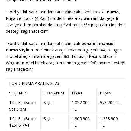
“Ford yetkili satıcılarından satın alınacak 0 km, Fiesta,
Puma,
Kuga ve Focus (4 Kapı) model binek araç alımlarında geçerli
tavsiye edilen parakende satış fiyatına ek %4 peşin alım indirimi
desteği sağlanacaktır.”
“Ford yetkili satıcılarından satın alınacak
benzinli manuel
Puma Style
model binek araç alımlarında geçerli %4, Ranger
model araç alımlarında geçerli %3, Focus (5 Kapı & Station
Wagon) model binek araç alımlarında geçerli %8 indirim desteği
sağlanacaktır.”
FORD PUMA ARALIK 2023
SEÇENEK
DONANIM
FİYAT
PEŞİN
1.0L EcoBoost
Style
1.052.000
978.700 TL
95PS 6MT
TL
1.0L EcoBoost
Style
1.305.900
1.253.900
125PS 7AT
TL
TL