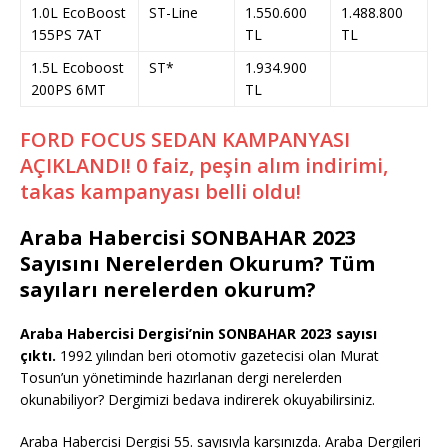
1.0L EcoBoost
ST-Line
1.550.600
1.488.800
155PS 7AT
TL
TL
1.5L Ecoboost
ST*
1.934.900
200PS 6MT
TL
FORD FOCUS SEDAN KAMPANYASI
AÇIKLANDI! 0 faiz, peşin alım indirimi,
takas kampanyası belli oldu!
Araba Habercisi SONBAHAR 2023
Sayısını Nerelerden Okurum? Tüm
sayıları nerelerden okurum?
Araba Habercisi Dergisi’nin SONBAHAR 2023 sayısı
çıktı.
1992 yılından beri otomotiv gazetecisi olan Murat
Tosun’un yönetiminde hazırlanan dergi nerelerden
okunabiliyor? Dergimizi bedava indirerek okuyabilirsiniz.
Araba Habercisi Dergisi 55. sayısıyla karşınızda. Araba Dergileri