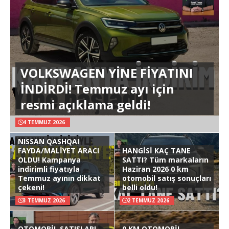
VOLKSWAGEN YİNE FİYATINI
İNDİRDİ! Temmuz ayı için
resmi açıklama geldi!
4 TEMMUZ 2026
NISSAN QASHQAI
FAYDA/MALİYET ARACI
HANGİSİ KAÇ TANE
OLDU! Kampanya
SATTI? Tüm markaların
indirimli fiyatıyla
Haziran 2026 0 km
Temmuz ayının dikkat
otomobil satış sonuçları
çekeni!
belli oldu!
3 TEMMUZ 2026
2 TEMMUZ 2026
OTOMOBİL SATIŞLARI
0 KM OTOMOBİL