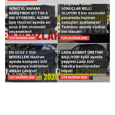
PERŞEMBE GÜNÜ
İKİNCİ EL KAFAMI
SONUÇLAR BELLİ
KARIŞTIRDI! GİTTİM 0
OLUYOR! 0 km otomobil
KM OTOMOBİL ALDIM!
pazarında Haziran
İşte Haziran ayında en
sonuçları açıklanıyor!
ucuz 0 km otomobil
Temmuz ayında stoklar
seçenekleri!
bol olacak!
29 HAZIRAN 2026
28 HAZIRAN 2026
EN UCUZ C SUV
LADA AZIMUT ÜRETİMİ
MODELLER! Haziran
BAŞLIYOR! Eylül ayında
ayında kompakt SUV
yepyeni Lada SUV
kampanya indirimleri
fabrika bantlarından
dikkat çekiyor!
iniyor!
21 HAZIRAN 2026
19 HAZIRAN 2026