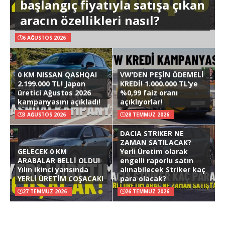
başlangıç fiyatıyla satışa çıkan
aracın özellikleri nasıl?
6 AĞUSTOS 2026
0 KM NISSAN QASHQAI
VW’DEN PEŞİN ÖDEMELİ
2.199.000 TL! Japon
KREDİ! 1.000.000 TL’ye
üretici Ağustos 2026
%0,99 faiz oranı
kampanyasını açıkladı!
açıklıyorlar!
3 AĞUSTOS 2026
28 TEMMUZ 2026
DACIA STRIKER NE
ZAMAN SATILACAK?
GELECEK 0 KM
Yerli Üretim olarak
ARABALAR BELLİ OLDU!
engelli raporlu satın
Yılın ikinci yarısında
alınabilecek Striker kaç
YERLİ ÜRETİM COŞACAK!
para olacak?
27 TEMMUZ 2026
26 TEMMUZ 2026