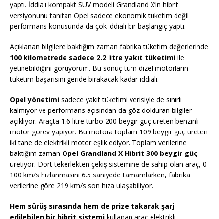
yaptı. İddialı kompakt SUV modeli Grandland X’in hibrit
versiyonunu tanıtan Opel sadece ekonomik tüketim değil
performans konusunda da çok iddialı bir başlangıç yaptı.
Açıklanan bilgilere baktığım zaman fabrika tüketim değerlerinde
100 kilometrede sadece 2.2 litre yakıt tüketimi
ile
yetinebildiğini görüyorum. Bu sonuç tüm dizel motorların
tüketim başarısını geride bırakacak kadar iddialı.
Opel yönetimi
sadece yakıt tüketimi verisiyle de sınırlı
kalmıyor ve performans açısından da göz dolduran bilgiler
açıklıyor. Araçta 1.6 litre turbo 200 beygir güç üreten benzinli
motor görev yapıyor. Bu motora toplam 109 beygir güç üreten
iki tane de elektrikli motor eşlik ediyor. Toplam verilerine
baktığım zaman
Opel Grandland X Hibrit 300 beygir güç
üretiyor. Dört tekerlekten çekiş sistemine de sahip olan araç, 0-
100 km/s hızlanmasını 6.5 saniyede tamamlarken, fabrika
verilerine göre 219 km/s son hıza ulaşabiliyor.
Hem sürüş sırasında hem de prize takarak şarj
edilebilen bir hibrit sistemi
kullanan araç elektrikli