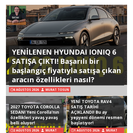
YENİLENEN HYUNDAI IONIQ 6
SATIŞA ÇIKTI! Başarılı bir
başlangıç fiyatıyla satışa çıkan
aracın özellikleri nasıl?
6 AĞUSTOS 2026
MURAT TOSUN
YENİ TOYOTA RAV4
2027 TOYOTA COROLLA
SATIŞ TARİHİ
SEDAN! Yeni Corolla’nın
AÇIKLANDI! Bu ay
özellikleri yavaş yavaş
yepyeni dönemi resmen
belli oluyor!
başlatıyor!
2 AĞUSTOS 2026
MURAT
1 AĞUSTOS 2026
MURAT