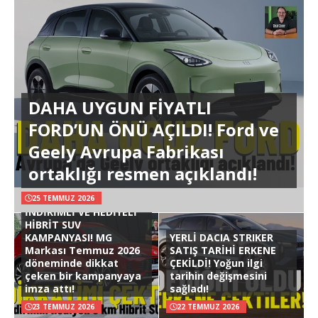
DAHA UYGUN FİYATLI
FORD’UN ÖNÜ AÇILDI! Ford ve
Geely Avrupa Fabrikası
ortaklığı resmen açıklandı!
25 TEMMUZ 2026
İNDİRİMLİ VE HEDİYELİ
HİBRİT SUV
KAMPANYASI! MG
YERLİ DACIA STRIKER
Markası Temmuz 2026
SATIŞ TARİHİ ERKENE
döneminde dikkat
ÇEKİLDİ! Yoğun ilgi
çeken bir kampanyaya
tarihin değişmesini
imza attı!
sağladı!
23 TEMMUZ 2026
22 TEMMUZ 2026