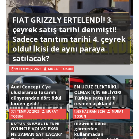
FIAT GRIZZLY ERTELENDİ! 3.
çeyrek satış tarihi denmişti!
Sadece tanıtım tarihi 4. çeyrek
oldu! İkisi de aynı paraya
satılacak?
19 TEMMUZ 2026
MURAT TOSUN
Audi Concept C’ye
EN UCUZ ELEKTRİKLİ
uluslararası tasarım
OLMAK İÇİN GELİYOR!
dünyasından dört ödül
Türkiye satış tarihi
birden geldi!
resmen açıklandı!
1 TEMMUZ 2026
MURAT
25 HAZIRAN 2026
MURAT
TOSUN
TOSUN
Hyundai Ioniq 3
BÜYÜK REKABETE YENİ
modelini daha
OYUNCU! VOLVO EX60
görmeden,
NE ZAMAN SATILACAK?
kullanmadan