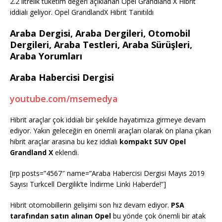
2.2 litrelik tüketim değeri açıklanan Opel Grandland X Hibrit
iddialı geliyor. Opel GrandlandX Hibrit Tanıtıldı
Araba Dergisi, Araba Dergileri, Otomobil
Dergileri, Araba Testleri, Araba Sürüşleri,
Araba Yorumları
Araba Habercisi Dergisi
youtube.com/msemedya
Hibrit araçlar çok iddialı bir şekilde hayatımıza girmeye devam
ediyor. Yakın geleceğin en önemli araçları olarak ön plana çıkan
hibrit araçlar arasına bu kez iddialı
kompakt SUV Opel
Grandland X
eklendi.
[irp posts=”4567″ name=”Araba Habercisi Dergisi Mayıs 2019
Sayısı Turkcell Dergilik’te İndirme Linki Haberde!”]
Hibrit otomobillerin gelişimi son hız devam ediyor.
PSA
tarafından satın alınan Opel
bu yönde çok önemli bir atak