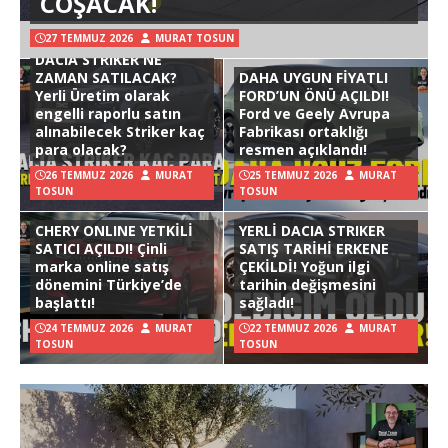
COŞACAK!
27 TEMMUZ 2026
MURAT TOSUN
DACIA STRIKER NE
ZAMAN SATILACAK?
DAHA UYGUN FİYATLI
Yerli Üretim olarak
FORD’UN ÖNÜ AÇILDI!
engelli raporlu satın
Ford ve Geely Avrupa
alınabilecek Striker kaç
Fabrikası ortaklığı
para olacak?
resmen açıklandı!
26 TEMMUZ 2026
MURAT
25 TEMMUZ 2026
MURAT
TOSUN
TOSUN
CHERY ONLINE YETKİLİ
YERLİ DACIA STRIKER
SATICI AÇILDI! Çinli
SATIŞ TARİHİ ERKENE
marka online satış
ÇEKİLDİ! Yoğun ilgi
dönemini Türkiye’de
tarihin değişmesini
başlattı!
sağladı!
24 TEMMUZ 2026
MURAT
22 TEMMUZ 2026
MURAT
TOSUN
TOSUN