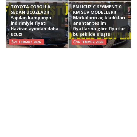
TOYOTA COROLLA
EN UCUZ C SEGMENT 0
SEDAN UCUZLADI!
KM SUV MODELLERİ!
Yapılan kampanya
Markaların açıkladıkları
indirimiyle fiyatı
anahtar teslim
Haziran ayından daha
fiyatlarına göre fiyatlar
ucuz!
bu şekilde oluştu!
21 TEMMUZ 2026
16 TEMMUZ 2026