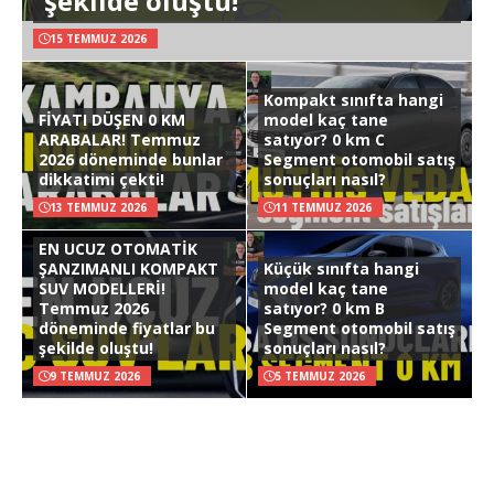
şekilde oluştu!
15 TEMMUZ 2026
Kompakt sınıfta hangi
FİYATI DÜŞEN 0 KM
model kaç tane
ARABALAR! Temmuz
satıyor? 0 km C
2026 döneminde bunlar
Segment otomobil satış
dikkatimi çekti!
sonuçları nasıl?
13 TEMMUZ 2026
11 TEMMUZ 2026
EN UCUZ OTOMATİK
ŞANZIMANLI KOMPAKT
Küçük sınıfta hangi
SUV MODELLERİ!
model kaç tane
Temmuz 2026
satıyor? 0 km B
döneminde fiyatlar bu
Segment otomobil satış
şekilde oluştu!
sonuçları nasıl?
9 TEMMUZ 2026
5 TEMMUZ 2026