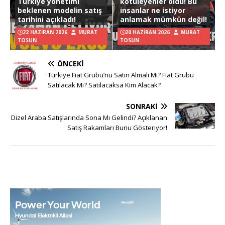
Türkiye yönetimi
kötüleyenler oldu! Bu
beklenen modelin satış
insanlar ne istiyor
tarihini açıkladı!
anlamak mümkün değil!
22 HAZIRAN 2026
MURAT
20 HAZIRAN 2026
MURAT
TOSUN
TOSUN
ÖNCEKI
Türkiye Fiat Grubu’nu Satın Almalı Mı? Fiat Grubu
Satılacak Mı? Satılacaksa Kim Alacak?
SONRAKI
Dizel Araba Satışlarında Sona Mı Gelindi? Açıklanan
Satış Rakamları Bunu Gösteriyor!