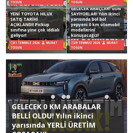
TOSUN
TOSUN
GELECEK ARAÇLAR! GÜN
YENİ TOYOTA HILUX
SAYIYORLAR! Yılın ikinci
SATIŞ TARİHİ
yarısında bol bol
AÇIKLANDI! Pickup
yepyeni 0 km otomobil
sınıfına yine çok iddialı
modellerini
geliyor!
konuşacağız!
31 TEMMUZ 2026
MURAT
29 TEMMUZ 2026
MURAT
TOSUN
TOSUN
GELECEK 0 KM ARABALAR
BELLİ OLDU! Yılın ikinci
yarısında YERLİ ÜRETİM