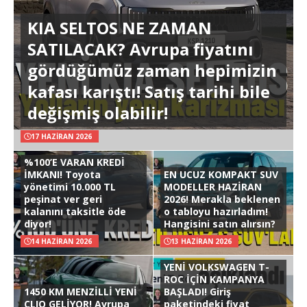
KIA SELTOS NE ZAMAN
SATILACAK? Avrupa fiyatını
gördüğümüz zaman hepimizin
kafası karıştı! Satış tarihi bile
değişmiş olabilir!
17 HAZIRAN 2026
%100’E VARAN KREDİ
İMKANI! Toyota
EN UCUZ KOMPAKT SUV
yönetimi 10.000 TL
MODELLER HAZİRAN
peşinat ver geri
2026! Merakla beklenen
kalanını taksitle öde
o tabloyu hazırladım!
diyor!
Hangisini satın alırsın?
14 HAZIRAN 2026
13 HAZIRAN 2026
YENİ VOLKSWAGEN T-
ROC İÇİN KAMPANYA
1450 KM MENZİLLİ YENİ
BAŞLADI! Giriş
CLIO GELİYOR! Avrupa
paketindeki fiyat