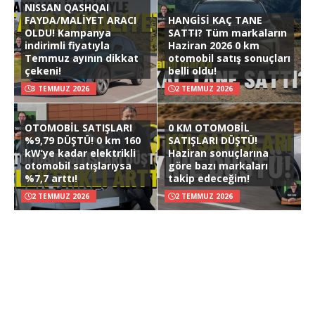
NISSAN QASHQAI
FAYDA/MALİYET ARACI
HANGİSİ KAÇ TANE
OLDU! Kampanya
SATTI? Tüm markaların
indirimli fiyatıyla
Haziran 2026 0 km
Temmuz ayının dikkat
otomobil satış sonuçları
çekeni!
belli oldu!
3 TEMMUZ 2026
2 TEMMUZ 2026
OTOMOBİL SATIŞLARI
0 KM OTOMOBİL
%9,79 DÜŞTÜ! 0 km 160
SATIŞLARI DÜŞTÜ!
kW’ye kadar elektrikli
Haziran sonuçlarına
otomobil satışlarıysa
göre bazı markaları
%7,7 arttı!
takip edeceğim!
2 TEMMUZ 2026
2 TEMMUZ 2026