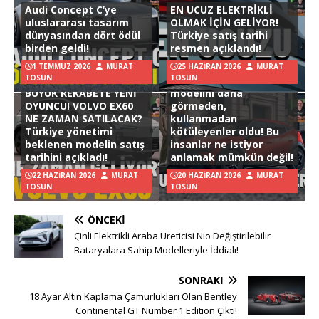
Audi Concept C’ye
EN UCUZ ELEKTRİKLİ
uluslararası tasarım
OLMAK İÇİN GELİYOR!
dünyasından dört ödül
Türkiye satış tarihi
birden geldi!
resmen açıklandı!
1 TEMMUZ 2026
MURAT
25 HAZIRAN 2026
MURAT
TOSUN
TOSUN
Hyundai Ioniq 3
BÜYÜK REKABETE YENİ
modelini daha
OYUNCU! VOLVO EX60
görmeden,
NE ZAMAN SATILACAK?
kullanmadan
Türkiye yönetimi
kötüleyenler oldu! Bu
beklenen modelin satış
insanlar ne istiyor
tarihini açıkladı!
anlamak mümkün değil!
22 HAZIRAN 2026
MURAT
20 HAZIRAN 2026
MURAT
TOSUN
TOSUN
ÖNCEKI
Çinli Elektrikli Araba Üreticisi Nio Değiştirilebilir
Bataryalara Sahip Modelleriyle İddialı!
SONRAKI
18 Ayar Altın Kaplama Çamurlukları Olan Bentley
Continental GT Number 1 Edition Çıktı!