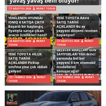
yavaş yavaş belli oluyor!
7 AĞUSTOS 2026
MURAT TOSUN
YENİLENEN HYUNDAI
YENİ TOYOTA RAV4
IONIQ 6 SATIŞA ÇIKTI!
SATIŞ TARİHİ
Başarılı bir başlangıç
AÇIKLANDI! Bu ay
fiyatıyla satışa çıkan
yepyeni dönemi resmen
aracın özellikleri nasıl?
başlatıyor!
6 AĞUSTOS 2026
MURAT
1 AĞUSTOS 2026
MURAT
TOSUN
TOSUN
GELECEK ARAÇLAR! GÜN
YENİ TOYOTA HILUX
SAYIYORLAR! Yılın ikinci
SATIŞ TARİHİ
yarısında bol bol
AÇIKLANDI! Pickup
yepyeni 0 km otomobil
sınıfına yine çok iddialı
modellerini
geliyor!
konuşacağız!
31 TEMMUZ 2026
MURAT
29 TEMMUZ 2026
MURAT
TOSUN
TOSUN