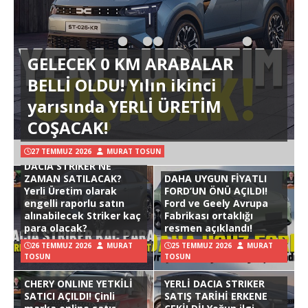
GELECEK 0 KM ARABALAR
BELLİ OLDU! Yılın ikinci
yarısında YERLİ ÜRETİM
COŞACAK!
27 TEMMUZ 2026
MURAT TOSUN
DACIA STRIKER NE
ZAMAN SATILACAK?
DAHA UYGUN FİYATLI
Yerli Üretim olarak
FORD’UN ÖNÜ AÇILDI!
engelli raporlu satın
Ford ve Geely Avrupa
alınabilecek Striker kaç
Fabrikası ortaklığı
para olacak?
resmen açıklandı!
26 TEMMUZ 2026
MURAT
25 TEMMUZ 2026
MURAT
TOSUN
TOSUN
CHERY ONLINE YETKİLİ
YERLİ DACIA STRIKER
SATICI AÇILDI! Çinli
SATIŞ TARİHİ ERKENE