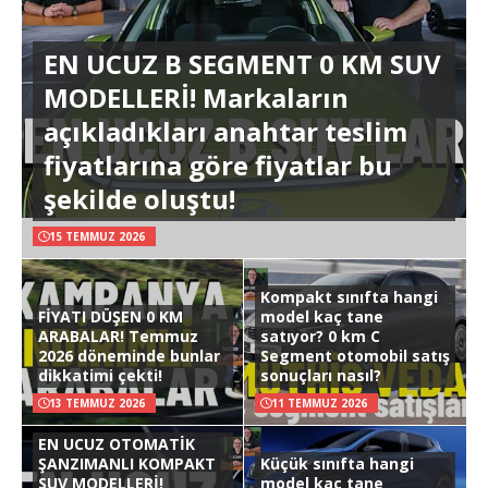
EN UCUZ B SEGMENT 0 KM SUV
MODELLERİ! Markaların
açıkladıkları anahtar teslim
fiyatlarına göre fiyatlar bu
şekilde oluştu!
15 TEMMUZ 2026
Kompakt sınıfta hangi
FİYATI DÜŞEN 0 KM
model kaç tane
ARABALAR! Temmuz
satıyor? 0 km C
2026 döneminde bunlar
Segment otomobil satış
dikkatimi çekti!
sonuçları nasıl?
13 TEMMUZ 2026
11 TEMMUZ 2026
EN UCUZ OTOMATİK
ŞANZIMANLI KOMPAKT
Küçük sınıfta hangi
SUV MODELLERİ!
model kaç tane