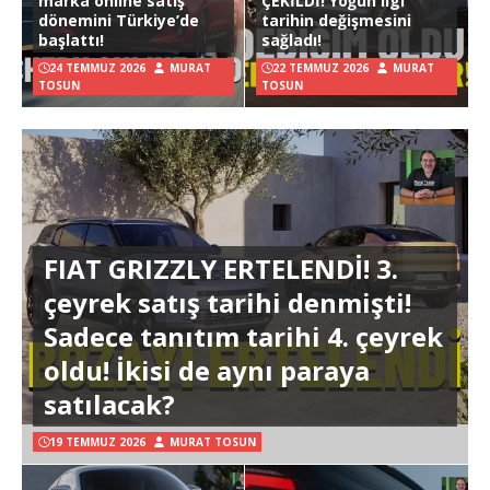
marka online satış
ÇEKİLDİ! Yoğun ilgi
dönemini Türkiye’de
tarihin değişmesini
başlattı!
sağladı!
24 TEMMUZ 2026
MURAT
22 TEMMUZ 2026
MURAT
TOSUN
TOSUN
FIAT GRIZZLY ERTELENDİ! 3.
çeyrek satış tarihi denmişti!
Sadece tanıtım tarihi 4. çeyrek
oldu! İkisi de aynı paraya
satılacak?
19 TEMMUZ 2026
MURAT TOSUN