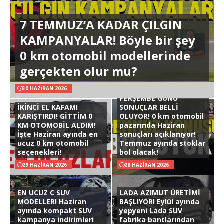
7 TEMMUZ’A KADAR ÇILGIN
KAMPANYALAR! Böyle bir şey
0 km otomobil modellerinde
gerçekten olur mu?
30 HAZIRAN 2026
PERŞEMBE GÜNÜ
İKİNCİ EL KAFAMI
SONUÇLAR BELLİ
KARIŞTIRDI! GİTTİM 0
OLUYOR! 0 km otomobil
KM OTOMOBİL ALDIM!
pazarında Haziran
İşte Haziran ayında en
sonuçları açıklanıyor!
ucuz 0 km otomobil
Temmuz ayında stoklar
seçenekleri!
bol olacak!
29 HAZIRAN 2026
28 HAZIRAN 2026
EN UCUZ C SUV
LADA AZIMUT ÜRETİMİ
MODELLER! Haziran
BAŞLIYOR! Eylül ayında
ayında kompakt SUV
yepyeni Lada SUV
kampanya indirimleri
fabrika bantlarından