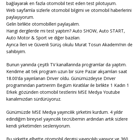
bağlayarak en fazla otomobil test eden test pilotuyum.
Web sayfamla sizlerle otomobil bilgimi ve otomobil haberlerini
paylaşıyorum.
Gelin birlikte otomobilleri paylaşalım.
Hangi dergilerde mi test yaptım? Auto SHOW, Auto START,
Auto Motor & Sport ve diğer bazıları.
Ayrıca İleri ve Güvenli Sürüş okulu Murat Tosun Akademi’nin de
sahibiyim.
Bunun yanında çeşitli TV kanallarında programlar da yaptım.
Kendime ait tek program uzun bir süre Pazar akşamları saat
18.00’da yayınlanan Driver oldu. Günümüzdeyse Driver
programından partnerim Begüm Kıratlılar ile birlikte 1 Kadın 1
Erkek gözünden otomobil testlerini MSE Medya Youtube
kanalımızdan sürdürüyoruz.
Günümüzde MSE Medya yayıncılık şirketini kurdum. 4 yıldır
edindiğim bireysel yayıncılık tecrübemin ardından artık sizlere
kendi şirketimden sesleniyorum.
Bu şirkette elbette otomobil dergisi yayıncılığı yapıyor ve 360