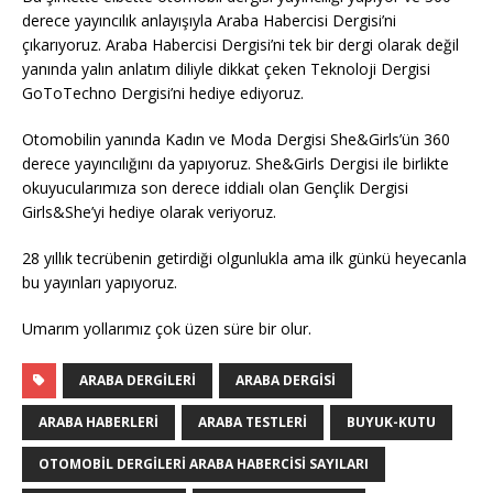
derece yayıncılık anlayışıyla Araba Habercisi Dergisi’ni
çıkarıyoruz. Araba Habercisi Dergisi’ni tek bir dergi olarak değil
yanında yalın anlatım diliyle dikkat çeken Teknoloji Dergisi
GoToTechno Dergisi’ni hediye ediyoruz.
Otomobilin yanında Kadın ve Moda Dergisi She&Girls’ün 360
derece yayıncılığını da yapıyoruz. She&Girls Dergisi ile birlikte
okuyucularımıza son derece iddialı olan Gençlik Dergisi
Girls&She’yi hediye olarak veriyoruz.
28 yıllık tecrübenin getirdiği olgunlukla ama ilk günkü heyecanla
bu yayınları yapıyoruz.
Umarım yollarımız çok üzen süre bir olur.
ARABA DERGILERI
ARABA DERGISI
ARABA HABERLERI
ARABA TESTLERI
BUYUK-KUTU
OTOMOBIL DERGILERI ARABA HABERCISI SAYILARI