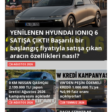
YENİLENEN HYUNDAI IONIQ 6
SATIŞA ÇIKTI! Başarılı bir
başlangıç fiyatıyla satışa çıkan
aracın özellikleri nasıl?
6 AĞUSTOS 2026
0 KM NISSAN QASHQAI
VW’DEN PEŞİN ÖDEMELİ
2.199.000 TL! Japon
KREDİ! 1.000.000 TL’ye
üretici Ağustos 2026
%0,99 faiz oranı
kampanyasını açıkladı!
açıklıyorlar!
3 AĞUSTOS 2026
28 TEMMUZ 2026
DACIA STRIKER NE