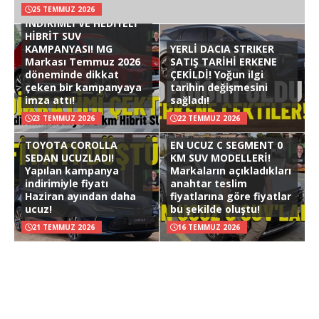
25 TEMMUZ 2026
İNDİRİMLİ VE HEDİYELİ
HİBRİT SUV
KAMPANYASI! MG
YERLİ DACIA STRIKER
Markası Temmuz 2026
SATIŞ TARİHİ ERKENE
döneminde dikkat
ÇEKİLDİ! Yoğun ilgi
çeken bir kampanyaya
tarihin değişmesini
imza attı!
sağladı!
23 TEMMUZ 2026
22 TEMMUZ 2026
TOYOTA COROLLA
EN UCUZ C SEGMENT 0
SEDAN UCUZLADI!
KM SUV MODELLERİ!
Yapılan kampanya
Markaların açıkladıkları
indirimiyle fiyatı
anahtar teslim
Haziran ayından daha
fiyatlarına göre fiyatlar
ucuz!
bu şekilde oluştu!
21 TEMMUZ 2026
16 TEMMUZ 2026