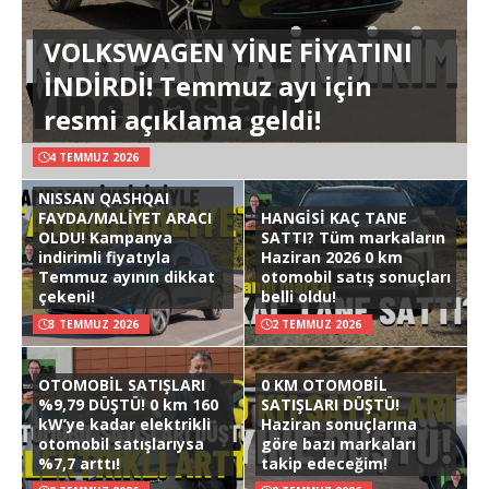
VOLKSWAGEN YİNE FİYATINI
İNDİRDİ! Temmuz ayı için
resmi açıklama geldi!
4 TEMMUZ 2026
NISSAN QASHQAI
FAYDA/MALİYET ARACI
HANGİSİ KAÇ TANE
OLDU! Kampanya
SATTI? Tüm markaların
indirimli fiyatıyla
Haziran 2026 0 km
Temmuz ayının dikkat
otomobil satış sonuçları
çekeni!
belli oldu!
3 TEMMUZ 2026
2 TEMMUZ 2026
OTOMOBİL SATIŞLARI
0 KM OTOMOBİL
%9,79 DÜŞTÜ! 0 km 160
SATIŞLARI DÜŞTÜ!
kW’ye kadar elektrikli
Haziran sonuçlarına
otomobil satışlarıysa
göre bazı markaları
%7,7 arttı!
takip edeceğim!