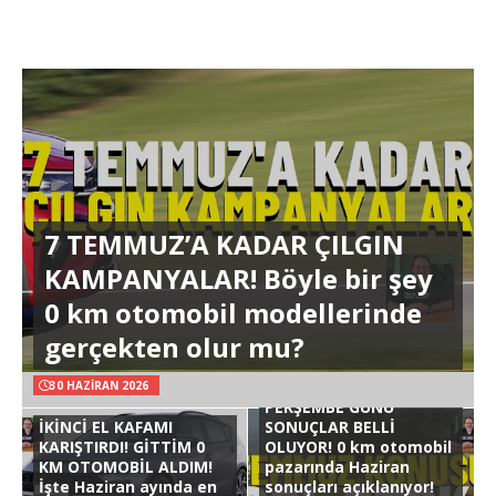
7 TEMMUZ’A KADAR ÇILGIN
KAMPANYALAR! Böyle bir şey
0 km otomobil modellerinde
gerçekten olur mu?
30 HAZIRAN 2026
PERŞEMBE GÜNÜ
İKİNCİ EL KAFAMI
SONUÇLAR BELLİ
KARIŞTIRDI! GİTTİM 0
OLUYOR! 0 km otomobil
KM OTOMOBİL ALDIM!
pazarında Haziran
İşte Haziran ayında en
sonuçları açıklanıyor!