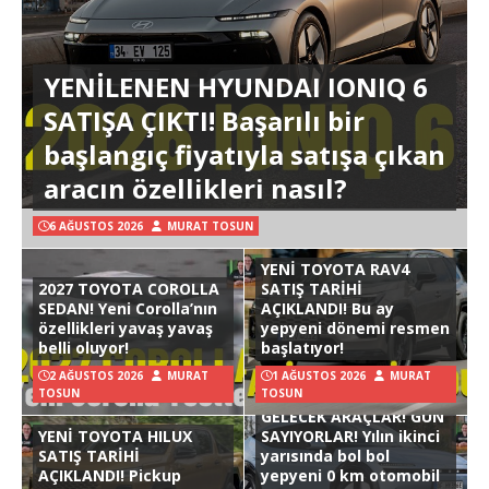
YENİLENEN HYUNDAI IONIQ 6
SATIŞA ÇIKTI! Başarılı bir
başlangıç fiyatıyla satışa çıkan
aracın özellikleri nasıl?
6 AĞUSTOS 2026
MURAT TOSUN
YENİ TOYOTA RAV4
2027 TOYOTA COROLLA
SATIŞ TARİHİ
SEDAN! Yeni Corolla’nın
AÇIKLANDI! Bu ay
özellikleri yavaş yavaş
yepyeni dönemi resmen
belli oluyor!
başlatıyor!
2 AĞUSTOS 2026
MURAT
1 AĞUSTOS 2026
MURAT
TOSUN
TOSUN
GELECEK ARAÇLAR! GÜN
YENİ TOYOTA HILUX
SAYIYORLAR! Yılın ikinci
SATIŞ TARİHİ
yarısında bol bol
AÇIKLANDI! Pickup
yepyeni 0 km otomobil