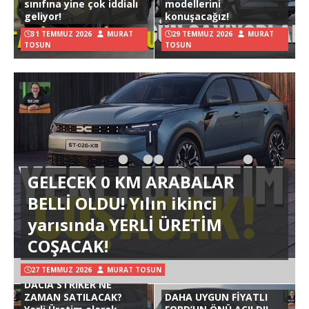
sınıfına yine çok iddialı
modellerini
geliyor!
konuşacağız!
31 TEMMUZ 2026
MURAT
29 TEMMUZ 2026
MURAT
TOSUN
TOSUN
GELECEK 0 KM ARABALAR
BELLİ OLDU! Yılın ikinci
yarısında YERLİ ÜRETİM
COŞACAK!
27 TEMMUZ 2026
MURAT TOSUN
DACIA STRIKER NE
ZAMAN SATILACAK?
DAHA UYGUN FİYATLI