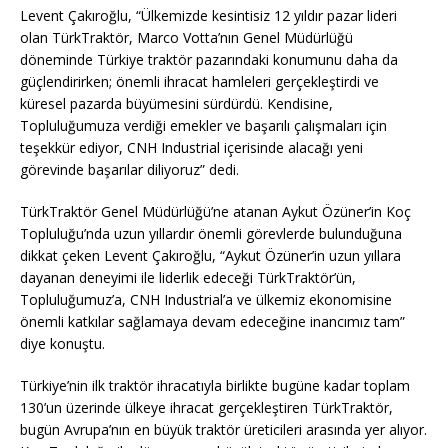
Levent Çakıroğlu, “Ülkemizde kesintisiz 12 yıldır pazar lideri
olan TürkTraktör, Marco Votta’nın Genel Müdürlüğü
döneminde Türkiye traktör pazarındaki konumunu daha da
güçlendirirken; önemli ihracat hamleleri gerçekleştirdi ve
küresel pazarda büyümesini sürdürdü. Kendisine,
Topluluğumuza verdiği emekler ve başarılı çalışmaları için
teşekkür ediyor, CNH Industrial içerisinde alacağı yeni
görevinde başarılar diliyoruz” dedi.
TürkTraktör Genel Müdürlüğü’ne atanan Aykut Özüner’in Koç
Topluluğu’nda uzun yıllardır önemli görevlerde bulunduğuna
dikkat çeken Levent Çakıroğlu, “Aykut Özüner’in uzun yıllara
dayanan deneyimi ile liderlik edeceği TürkTraktör’ün,
Topluluğumuz’a, CNH Industrial’a ve ülkemiz ekonomisine
önemli katkılar sağlamaya devam edeceğine inancımız tam”
diye konuştu.
Türkiye’nin ilk traktör ihracatıyla birlikte bugüne kadar toplam
130’un üzerinde ülkeye ihracat gerçekleştiren TürkTraktör,
bugün Avrupa’nın en büyük traktör üreticileri arasında yer alıyor.