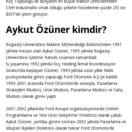
Koç Topluluğu ile dünyanın en büyük traktör üreticilerinden
CNH Industrial’in ortak olduğu şirketin hisselerinin yüzde 25’i ise
BIST’de işlem görüyor.
Aykut Özüner kimdir?
Boğaziçi Üniversitesi Makine Mühendisliği Bölümü’nden 1991
yılında mezun olan Aykut Özüner, 1995 yılında Boğaziçi
Üniversitesi İşletme Yüksek Lisansını tamamladı.
İş yaşamına 1992 yılında Koç Holding İkmal Koordinasyon
Grubu’nda başlayan Özüner, 1993 yılında uzun yıllar farklı
pozisyonlarda görev yapacağı Ford Otomotiv A.Ş.’ye katıldı.
1993-2001 arasında Ford Otomotiv’de sırasıyla, Pazarlama
Stratejileri Müdürü, Ürün Müdürü, Pazarlama Müdürü ve Satış
Müdürü olarak görev yaptı.
2001-2002 yıllarında Ford Avrupa organizasyonunda Üretim
Programlama ve Yeni Ürün Geliştirme Yöneticisi olarak çalıştı.
Aykut Özüner, yurtdışı görevi sonrası 2002 yılında Pazarlama ve
Müşteri İlişkileri Direktörü olarak tekrar Ford Otomotiv’de