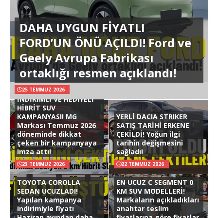
DAHA UYGUN FİYATLI
FORD’UN ÖNÜ AÇILDI! Ford ve
Geely Avrupa Fabrikası
ortaklığı resmen açıklandı!
25 TEMMUZ 2026
İNDİRİMLİ VE HEDİYELİ
HİBRİT SUV
KAMPANYASI! MG
YERLİ DACIA STRIKER
Markası Temmuz 2026
SATIŞ TARİHİ ERKENE
döneminde dikkat
ÇEKİLDİ! Yoğun ilgi
çeken bir kampanyaya
tarihin değişmesini
imza attı!
sağladı!
23 TEMMUZ 2026
22 TEMMUZ 2026
TOYOTA COROLLA
EN UCUZ C SEGMENT 0
SEDAN UCUZLADI!
KM SUV MODELLERİ!
Yapılan kampanya
Markaların açıkladıkları
indirimiyle fiyatı
anahtar teslim
Haziran ayından daha
fiyatlarına göre fiyatlar