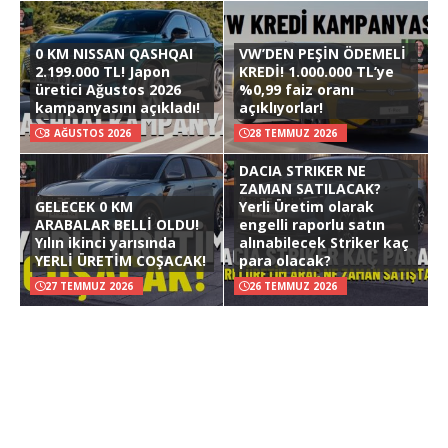
0 KM NISSAN QASHQAI
VW’DEN PEŞİN ÖDEMELİ
2.199.000 TL! Japon
KREDİ! 1.000.000 TL’ye
üretici Ağustos 2026
%0,99 faiz oranı
kampanyasını açıkladı!
açıklıyorlar!
3 AĞUSTOS 2026
28 TEMMUZ 2026
DACIA STRIKER NE
ZAMAN SATILACAK?
GELECEK 0 KM
Yerli Üretim olarak
ARABALAR BELLİ OLDU!
engelli raporlu satın
Yılın ikinci yarısında
alınabilecek Striker kaç
YERLİ ÜRETİM COŞACAK!
para olacak?
27 TEMMUZ 2026
26 TEMMUZ 2026