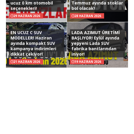
ucuz 0 km otomobil
Temmuz ayında stoklar
seçenekleri!
bol olacak!
29 HAZIRAN 2026
28 HAZIRAN 2026
EN UCUZ C SUV
LADA AZIMUT ÜRETİMİ
MODELLER! Haziran
BAŞLIYOR! Eylül ayında
ayında kompakt SUV
yepyeni Lada SUV
kampanya indirimleri
fabrika bantlarından
dikkat çekiyor!
iniyor!
21 HAZIRAN 2026
19 HAZIRAN 2026