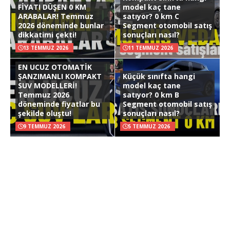
FİYATI DÜŞEN 0 KM
model kaç tane
ARABALAR! Temmuz
satıyor? 0 km C
2026 döneminde bunlar
Segment otomobil satış
dikkatimi çekti!
sonuçları nasıl?
13 TEMMUZ 2026
11 TEMMUZ 2026
EN UCUZ OTOMATİK
ŞANZIMANLI KOMPAKT
Küçük sınıfta hangi
SUV MODELLERİ!
model kaç tane
Temmuz 2026
satıyor? 0 km B
döneminde fiyatlar bu
Segment otomobil satış
şekilde oluştu!
sonuçları nasıl?
9 TEMMUZ 2026
5 TEMMUZ 2026