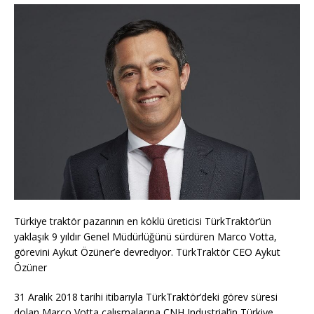
Türkiye traktör pazarının en köklü üreticisi TürkTraktör’ün
yaklaşık 9 yıldır Genel Müdürlüğünü sürdüren Marco Votta,
görevini Aykut Özüner’e devrediyor. TürkTraktör CEO Aykut
Özüner
31 Aralık 2018 tarihi itibarıyla TürkTraktör’deki görev süresi
dolan Marco Votta çalışmalarına CNH Industrial’in Türkiye,