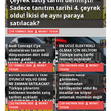
Sadece tanıtım tarihi 4. çeyrek
oldu! İkisi de aynı paraya
satılacak?
19 TEMMUZ 2026
MURAT TOSUN
Audi Concept C’ye
EN UCUZ ELEKTRİKLİ
uluslararası tasarım
OLMAK İÇİN GELİYOR!
dünyasından dört ödül
Türkiye satış tarihi
birden geldi!
resmen açıklandı!
1 TEMMUZ 2026
MURAT
25 HAZIRAN 2026
MURAT
TOSUN
TOSUN
Hyundai Ioniq 3
BÜYÜK REKABETE YENİ
modelini daha
OYUNCU! VOLVO EX60
görmeden,
NE ZAMAN SATILACAK?
kullanmadan
Türkiye yönetimi
kötüleyenler oldu! Bu
beklenen modelin satış
insanlar ne istiyor
tarihini açıkladı!
anlamak mümkün değil!
22 HAZIRAN 2026
MURAT
20 HAZIRAN 2026
MURAT
TOSUN
TOSUN