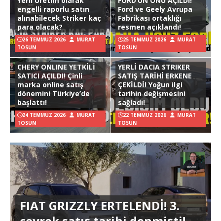
Yerli Üretim olarak
FORD’UN ÖNÜ AÇILDI!
engelli raporlu satın
Ford ve Geely Avrupa
alınabilecek Striker kaç
Fabrikası ortaklığı
para olacak?
resmen açıklandı!
26 TEMMUZ 2026
MURAT
25 TEMMUZ 2026
MURAT
TOSUN
TOSUN
CHERY ONLINE YETKİLİ
YERLİ DACIA STRIKER
SATICI AÇILDI! Çinli
SATIŞ TARİHİ ERKENE
marka online satış
ÇEKİLDİ! Yoğun ilgi
dönemini Türkiye’de
tarihin değişmesini
başlattı!
sağladı!
24 TEMMUZ 2026
MURAT
22 TEMMUZ 2026
MURAT
TOSUN
TOSUN
FIAT GRIZZLY ERTELENDİ! 3.
çeyrek satış tarihi denmişti!