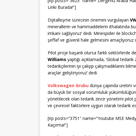
[irp posts=”3625″ name=”Dergimiz Araba Haberc
Linki Burada!”]
Dijitalleşme sürecinin önemini vurgulayan
VW
minerallerin ve hammaddelerin ithalatında bu
imkanı sağlıyoruz’ dedi. Minespider ile blockc
şeffaf ve güvenli hale gelmesini amaçlıyoruz d
Pilot proje başarılı olursa farklı sektörlerde d
Williams
yaptığı açıklamada, ‘Global tedarik z
tedarikçilerinin iyi çalışıp çalışmadıklarını bil
araçlar geliştiriyoruz’ dedi.
Volkswagen Grubu
dünya çapında üretim ve 
da büyük bir sosyal sorumluluk yükümlülüğün
yönetilecek olan tedarik zincir yönetimi pil
ve çevresel faktörlere uygun olarak tedarik edi
[irp posts=”3751″ name=”Youtube MSE Medy
Kaçırma!”]