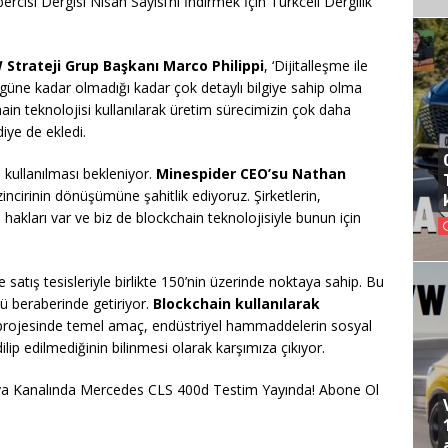
isi Dergisi Nisan Sayısı’nı İndirmek İçin Turkcell Dergilik
 Strateji Grup Başkanı Marco Philippi
, ‘Dijitalleşme ile
güne kadar olmadığı kadar çok detaylı bilgiye sahip olma
hain teknolojisi kullanılarak üretim sürecimizin çok daha
iye de ekledi.
e kullanılması bekleniyor.
Minespider CEO’su Nathan
incirinin dönüşümüne şahitlik ediyoruz. Şirketlerin,
me hakları var ve biz de blockchain teknolojisiyle bunun için
satış tesisleriyle birlikte 150’nin üzerinde noktaya sahip. Bu
ü beraberinde getiriyor.
Blockchain kullanılarak
ot projesinde temel amaç, endüstriyel hammaddelerin sosyal
lip edilmediğinin bilinmesi olarak karşımıza çıkıyor.
a Kanalında Mercedes CLS 400d Testim Yayında! Abone Ol