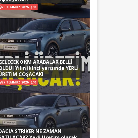
28 TEMMUZ 2026
0
GELECEK 0 KM ARABALAR BELLİ
OLDU! Yılın ikinci yarısında YERLİ
ÜRETİM COŞACAK!
27 TEMMUZ 2026
0
DACIA STRIKER NE ZAMAN
SATILACAK? Yerli Üretim olarak