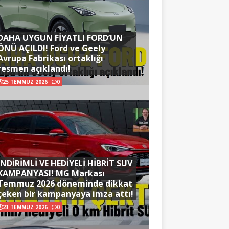
DAHA UYGUN FİYATLI FORD’UN
ÖNÜ AÇILDI! Ford ve Geely
Avrupa Fabrikası ortaklığı
resmen açıklandı!
25 TEMMUZ 2026
0
İNDİRİMLİ VE HEDİYELİ HİBRİT SUV
KAMPANYASI! MG Markası
Temmuz 2026 döneminde dikkat
çeken bir kampanyaya imza attı!
23 TEMMUZ 2026
0