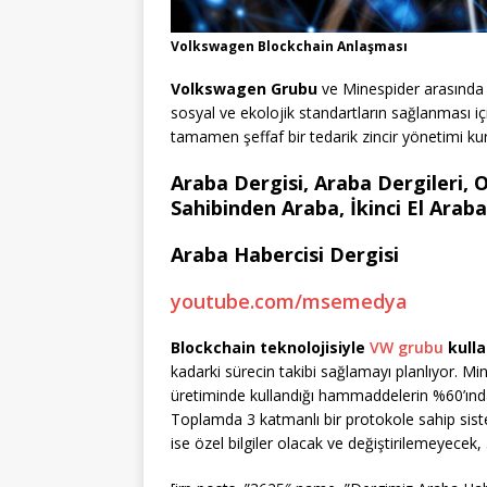
Volkswagen Blockchain Anlaşması
Volkswagen Grubu
ve Minespider arasında t
sosyal ve ekolojik standartların sağlanması için
tamamen şeffaf bir tedarik zincir yönetimi k
Araba Dergisi, Araba Dergileri, O
Sahibinden Araba, İkinci El Ara
Araba Habercisi Dergisi
youtube.com/msemedya
Blockchain teknolojisiyle
VW grubu
kulla
kadarki sürecin takibi sağlamayı planlıyor. Min
üretiminde kullandığı hammaddelerin %60’ından
Toplamda 3 katmanlı bir protokole sahip siste
ise özel bilgiler olacak ve değiştirilemeyecek