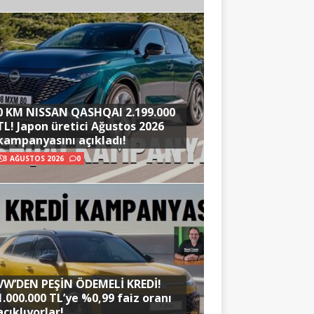
0 KM NISSAN QASHQAI 2.199.000
TL! Japon üretici Ağustos 2026
kampanyasını açıkladı!
3 AĞUSTOS 2026
0
VW’DEN PEŞİN ÖDEMELİ KREDİ!
1.000.000 TL’ye %0,99 faiz oranı
açıklıyorlar!