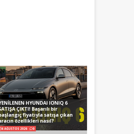
YENİLENEN HYUNDAI IONIQ 6
SATIŞA ÇIKTI! Başarılı bir
başlangıç fiyatıyla satışa çıkan
aracın özellikleri nasıl?
6 AĞUSTOS 2026
0