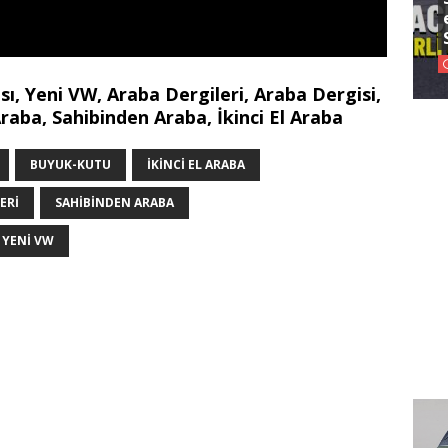
, Yeni VW, Araba Dergileri, Araba Dergisi,
raba, Sahibinden Araba, İkinci El Araba
BUYUK-KUTU
IKINCI EL ARABA
ERI
SAHIBINDEN ARABA
YENI VW