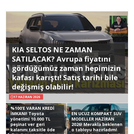
KIA SELTOS NE ZAMAN
SATILACAK? Avrupa fiyatını
gördüğümüz zaman hepimizin
kafası karıştı! Satış tarihi bile
değişmiş olabilir!
17 HAZIRAN 2026
%100’E VARAN KREDİ
İMKANI! Toyota
EN UCUZ KOMPAKT SUV
yönetimi 10.000 TL
MODELLER HAZİRAN
peşinat ver geri
2026! Merakla beklenen
kalanını taksitle öde
o tabloyu hazırladım!