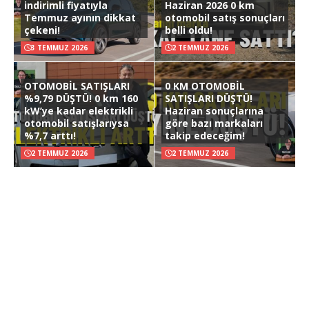
indirimli fiyatıyla
Haziran 2026 0 km
Temmuz ayının dikkat
otomobil satış sonuçları
çekeni!
belli oldu!
3 TEMMUZ 2026
2 TEMMUZ 2026
OTOMOBİL SATIŞLARI
0 KM OTOMOBİL
%9,79 DÜŞTÜ! 0 km 160
SATIŞLARI DÜŞTÜ!
kW’ye kadar elektrikli
Haziran sonuçlarına
otomobil satışlarıysa
göre bazı markaları
%7,7 arttı!
takip edeceğim!
2 TEMMUZ 2026
2 TEMMUZ 2026