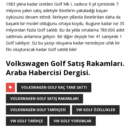
1983 yılına kadar üretilen Golf Mk I, sadece 9 yıl içerisinde 7
milyona yakın satış adetiyle Beetle’ın yakaladığı başarı
öyküsünü devam ettirdi. İlerleyen yıllarda Beetle’dan daha da
başarılı bir model olduğunu ortaya koydu. Bugüne kadar ise 35
milyondan fazla Golf satıldı. Bu da yılda ortalama 780.000 adet
satılması anlamına geliyor. Bir diğer deyişle her 41 saniyede 1
Golf satılıyor. Siz bu yazıyı okuyana kadar neredeyse ufak bir
filo oluşturacak kadar Golf satıldı bile!
Volkswagen Golf Satış Rakamları.
Araba Habercisi Dergisi.
VOLKSWAGEN GOLF KAÇ TANE SATTI
VOLKSWAGEN GOLF SATIŞ RAKAMLARI
VOLKSWAGEN GOLF TARIHÇESI
VW GOLF ÖZELLIKLER
VW GOLF TARIHÇE
VW GOLF YORUMLAR