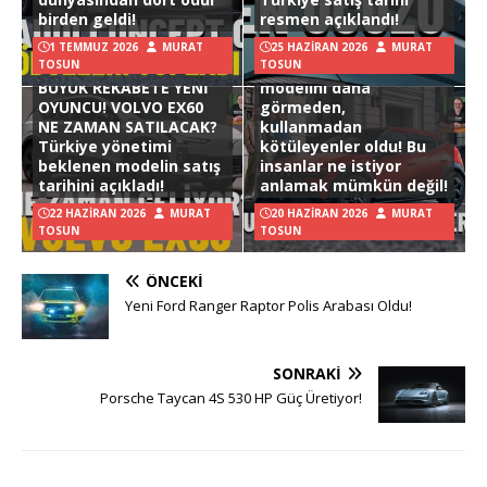
birden geldi!
resmen açıklandı!
1 TEMMUZ 2026
MURAT
25 HAZIRAN 2026
MURAT
TOSUN
TOSUN
Hyundai Ioniq 3
BÜYÜK REKABETE YENİ
modelini daha
OYUNCU! VOLVO EX60
görmeden,
NE ZAMAN SATILACAK?
kullanmadan
Türkiye yönetimi
kötüleyenler oldu! Bu
beklenen modelin satış
insanlar ne istiyor
tarihini açıkladı!
anlamak mümkün değil!
22 HAZIRAN 2026
MURAT
20 HAZIRAN 2026
MURAT
TOSUN
TOSUN
ÖNCEKI
Yeni Ford Ranger Raptor Polis Arabası Oldu!
SONRAKI
Porsche Taycan 4S 530 HP Güç Üretiyor!