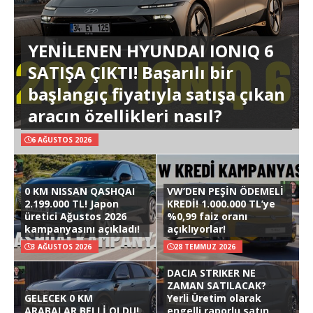
YENİLENEN HYUNDAI IONIQ 6
SATIŞA ÇIKTI! Başarılı bir
başlangıç fiyatıyla satışa çıkan
aracın özellikleri nasıl?
6 AĞUSTOS 2026
0 KM NISSAN QASHQAI
VW’DEN PEŞİN ÖDEMELİ
2.199.000 TL! Japon
KREDİ! 1.000.000 TL’ye
üretici Ağustos 2026
%0,99 faiz oranı
kampanyasını açıkladı!
açıklıyorlar!
3 AĞUSTOS 2026
28 TEMMUZ 2026
DACIA STRIKER NE
ZAMAN SATILACAK?
GELECEK 0 KM
Yerli Üretim olarak
ARABALAR BELLİ OLDU!
engelli raporlu satın