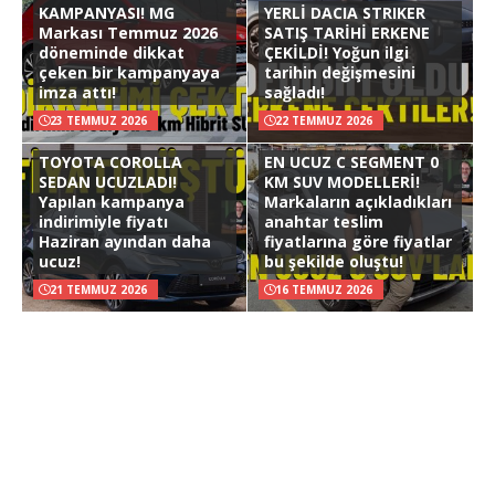
KAMPANYASI! MG
YERLİ DACIA STRIKER
Markası Temmuz 2026
SATIŞ TARİHİ ERKENE
döneminde dikkat
ÇEKİLDİ! Yoğun ilgi
çeken bir kampanyaya
tarihin değişmesini
imza attı!
sağladı!
23 TEMMUZ 2026
22 TEMMUZ 2026
TOYOTA COROLLA
EN UCUZ C SEGMENT 0
SEDAN UCUZLADI!
KM SUV MODELLERİ!
Yapılan kampanya
Markaların açıkladıkları
indirimiyle fiyatı
anahtar teslim
Haziran ayından daha
fiyatlarına göre fiyatlar
ucuz!
bu şekilde oluştu!
21 TEMMUZ 2026
16 TEMMUZ 2026