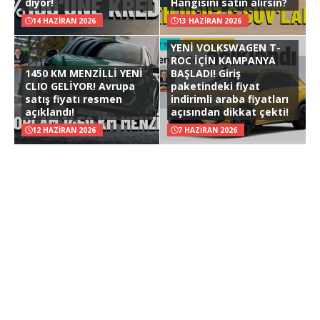
diyor!
Hangisini satın alırsın?
14 HAZIRAN 2026
13 HAZIRAN 2026
YENİ VOLKSWAGEN T-
ROC İÇİN KAMPANYA
1450 KM MENZİLLİ YENİ
BAŞLADI! Giriş
CLIO GELİYOR! Avrupa
paketindeki fiyat
satış fiyatı resmen
indirimli araba fiyatları
açıklandı!
açısından dikkat çekti!
12 HAZIRAN 2026
7 HAZIRAN 2026