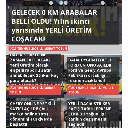
GELECEK 0 KM ARABALAR
BELLİ OLDU! Yılın ikinci
yarısında YERLİ ÜRETİM
COŞACAK!
27 TEMMUZ 2026
MURAT TOSUN
DACIA STRIKER NE
ZAMAN SATILACAK?
DAHA UYGUN FİYATLI
Yerli Üretim olarak
FORD’UN ÖNÜ AÇILDI!
engelli raporlu satın
Ford ve Geely Avrupa
alınabilecek Striker kaç
Fabrikası ortaklığı
para olacak?
resmen açıklandı!
26 TEMMUZ 2026
MURAT
25 TEMMUZ 2026
MURAT
TOSUN
TOSUN
CHERY ONLINE YETKİLİ
YERLİ DACIA STRIKER
SATICI AÇILDI! Çinli
SATIŞ TARİHİ ERKENE
marka online satış
ÇEKİLDİ! Yoğun ilgi
dönemini Türkiye’de
tarihin değişmesini
başlattı!
sağladı!