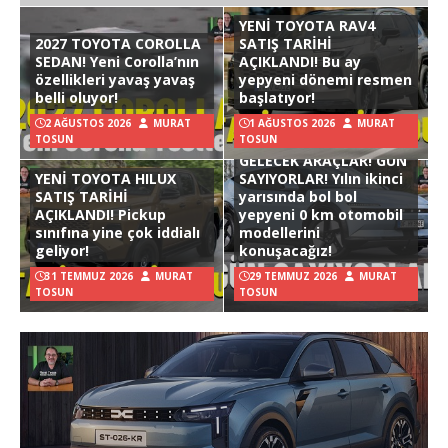
YENİ TOYOTA RAV4
2027 TOYOTA COROLLA
SATIŞ TARİHİ
SEDAN! Yeni Corolla’nın
AÇIKLANDI! Bu ay
özellikleri yavaş yavaş
yepyeni dönemi resmen
belli oluyor!
başlatıyor!
2 AĞUSTOS 2026
MURAT
1 AĞUSTOS 2026
MURAT
TOSUN
TOSUN
GELECEK ARAÇLAR! GÜN
YENİ TOYOTA HILUX
SAYIYORLAR! Yılın ikinci
SATIŞ TARİHİ
yarısında bol bol
AÇIKLANDI! Pickup
yepyeni 0 km otomobil
sınıfına yine çok iddialı
modellerini
geliyor!
konuşacağız!
31 TEMMUZ 2026
MURAT
29 TEMMUZ 2026
MURAT
TOSUN
TOSUN