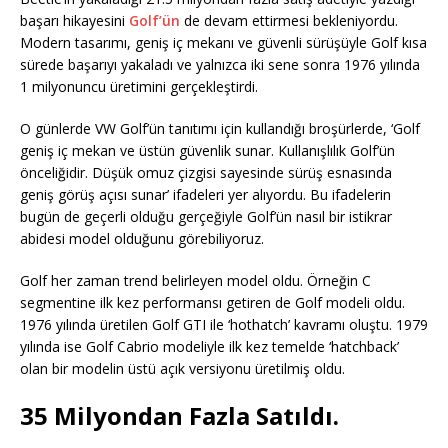
başarı hikayesini
Golf’ün
de devam ettirmesi bekleniyordu.
Modern tasarımı, geniş iç mekanı ve güvenli sürüşüyle Golf kısa
sürede başarıyı yakaladı ve yalnızca iki sene sonra 1976 yılında
1 milyonuncu üretimini gerçekleştirdi.
O günlerde VW Golf’ün tanıtımı için kullandığı broşürlerde, ‘Golf
geniş iç mekan ve üstün güvenlik sunar. Kullanışlılık Golf’ün
önceliğidir. Düşük omuz çizgisi sayesinde sürüş esnasında
geniş görüş açısı sunar’ ifadeleri yer alıyordu. Bu ifadelerin
bugün de geçerli olduğu gerçeğiyle Golf’ün nasıl bir istikrar
abidesi model olduğunu görebiliyoruz.
Golf her zaman trend belirleyen model oldu. Örneğin C
segmentine ilk kez performansı getiren de Golf modeli oldu.
1976 yılında üretilen Golf GTI ile ‘hothatch’ kavramı oluştu. 1979
yılında ise Golf Cabrio modeliyle ilk kez temelde ‘hatchback’
olan bir modelin üstü açık versiyonu üretilmiş oldu.
35 Milyondan Fazla Satıldı.