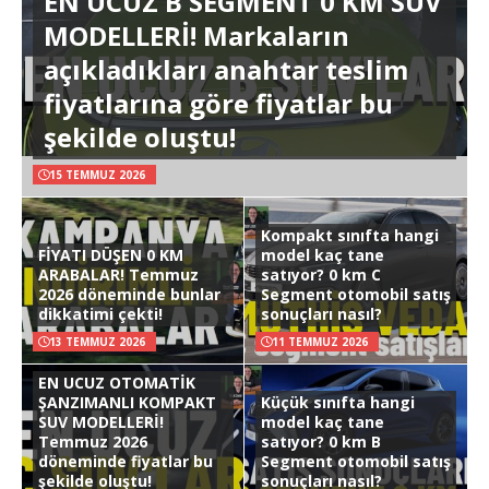
EN UCUZ B SEGMENT 0 KM SUV
MODELLERİ! Markaların
açıkladıkları anahtar teslim
fiyatlarına göre fiyatlar bu
şekilde oluştu!
15 TEMMUZ 2026
Kompakt sınıfta hangi
FİYATI DÜŞEN 0 KM
model kaç tane
ARABALAR! Temmuz
satıyor? 0 km C
2026 döneminde bunlar
Segment otomobil satış
dikkatimi çekti!
sonuçları nasıl?
13 TEMMUZ 2026
11 TEMMUZ 2026
EN UCUZ OTOMATİK
ŞANZIMANLI KOMPAKT
Küçük sınıfta hangi
SUV MODELLERİ!
model kaç tane
Temmuz 2026
satıyor? 0 km B
döneminde fiyatlar bu
Segment otomobil satış
şekilde oluştu!
sonuçları nasıl?