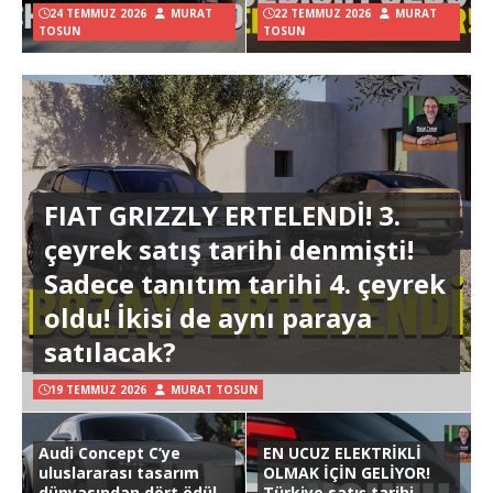
24 TEMMUZ 2026
MURAT
22 TEMMUZ 2026
MURAT
TOSUN
TOSUN
FIAT GRIZZLY ERTELENDİ! 3.
çeyrek satış tarihi denmişti!
Sadece tanıtım tarihi 4. çeyrek
oldu! İkisi de aynı paraya
satılacak?
19 TEMMUZ 2026
MURAT TOSUN
Audi Concept C’ye
EN UCUZ ELEKTRİKLİ
uluslararası tasarım
OLMAK İÇİN GELİYOR!
dünyasından dört ödül
Türkiye satış tarihi