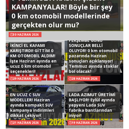
KAMPANYALAR! Böyle bir şey
0 km otomobil modellerinde
gerçekten olur mu?
30 HAZIRAN 2026
PERŞEMBE GÜNÜ
İKİNCİ EL KAFAMI
SONUÇLAR BELLİ
KARIŞTIRDI! GİTTİM 0
OLUYOR! 0 km otomobil
KM OTOMOBİL ALDIM!
pazarında Haziran
İşte Haziran ayında en
sonuçları açıklanıyor!
ucuz 0 km otomobil
Temmuz ayında stoklar
seçenekleri!
bol olacak!
29 HAZIRAN 2026
28 HAZIRAN 2026
EN UCUZ C SUV
LADA AZIMUT ÜRETİMİ
MODELLER! Haziran
BAŞLIYOR! Eylül ayında
ayında kompakt SUV
yepyeni Lada SUV
kampanya indirimleri
fabrika bantlarından
dikkat çekiyor!
iniyor!
21 HAZIRAN 2026
19 HAZIRAN 2026