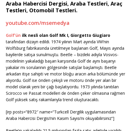
Araba Habercisi Dergisi, Araba Testleri, Araç
Testleri, Otomobil Testleri.
youtube.com/msemedya
Golf’ün
ilk nesli olan Golf Mk I, Giorgetto Giugiaro
tarafından dizayn edildi. 1974 yılının Mart ayında VW’nin
Wolfsburg fabrikasında üretilmeye başlanan Golf, Mayıs ayında
bayilerde satışa sunulmuştu. Beetle – bizdeki adıyla Vosvos-
modelinin yakaladığı başarı karşısında Golf de aynı başarıyı
yakalar mı sorularının gölgesinde satışlar başlamıştı. Beetle
arkadan itişe sahipti ve motor bloğu aracın arka bölümünde yer
alıyordu. Golf ise önden çekişli ve motoru önde yer alan bir
model olarak yeni bir çağı başlatıyordu. 1973 yılında tanıtılan
Scirocco ve Passat modelleri de önden çeker olmasına rağmen
Golf yüksek satış rakamlarıyla trend oluşturacaktı.
[irp posts=”8972″ name=”Turkcell Dergilik uygulamasından
Araba Habercisi Dergisi’nin Kasım Sayısı’nı okuyabilirsiniz”]
Beetle’ın yakaladığı 21.5 milyondan fazla satış adetiyle yazdığı