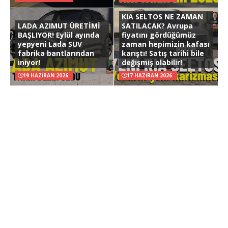
KIA SELTOS NE ZAMAN
LADA AZIMUT ÜRETİMİ
SATILACAK? Avrupa
BAŞLIYOR! Eylül ayında
fiyatını gördüğümüz
yepyeni Lada SUV
zaman hepimizin kafası
fabrika bantlarından
karıştı! Satış tarihi bile
iniyor!
değişmiş olabilir!
19 HAZIRAN 2026
17 HAZIRAN 2026