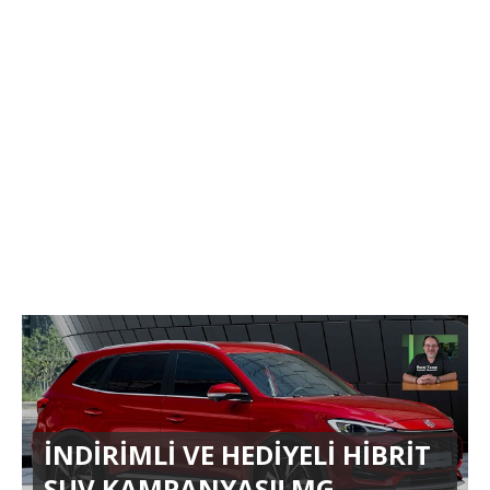
İNDİRİMLİ VE HEDİYELİ HİBRİT
SUV KAMPANYASI! MG