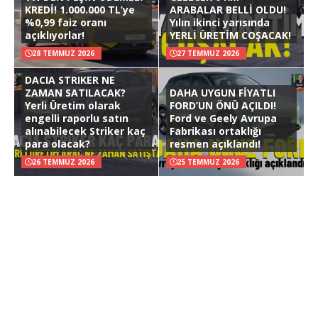
KREDİ! 1.000.000 TL’ye
ARABALAR BELLİ OLDU!
%0,99 faiz oranı
Yılın ikinci yarısında
açıklıyorlar!
YERLİ ÜRETİM COŞACAK!
28 TEMMUZ 2026
27 TEMMUZ 2026
DACIA STRIKER NE
ZAMAN SATILACAK?
DAHA UYGUN FİYATLI
Yerli Üretim olarak
FORD’UN ÖNÜ AÇILDI!
engelli raporlu satın
Ford ve Geely Avrupa
alınabilecek Striker kaç
Fabrikası ortaklığı
para olacak?
resmen açıklandı!
26 TEMMUZ 2026
25 TEMMUZ 2026