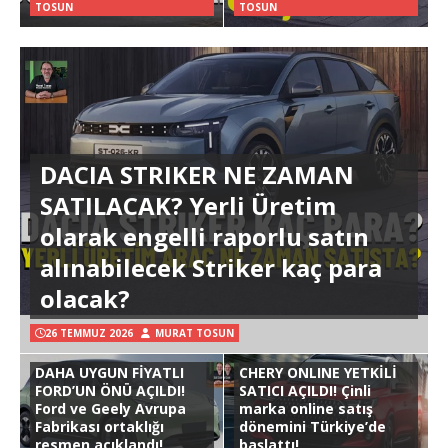
TOSUN
TOSUN
DACIA STRIKER NE ZAMAN
SATILACAK? Yerli Üretim
olarak engelli raporlu satın
alınabilecek Striker kaç para
olacak?
26 TEMMUZ 2026
MURAT TOSUN
DAHA UYGUN FİYATLI
CHERY ONLINE YETKİLİ
FORD’UN ÖNÜ AÇILDI!
SATICI AÇILDI! Çinli
Ford ve Geely Avrupa
marka online satış
Fabrikası ortaklığı
dönemini Türkiye’de
resmen açıklandı!
başlattı!