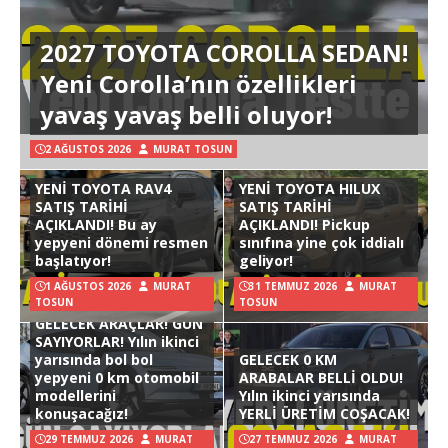
2027 TOYOTA COROLLA SEDAN!
Yeni Corolla’nın özellikleri
yavaş yavaş belli oluyor!
2 AĞUSTOS 2026
MURAT TOSUN
YENİ TOYOTA RAV4
YENİ TOYOTA HILUX
SATIŞ TARİHİ
SATIŞ TARİHİ
AÇIKLANDI! Bu ay
AÇIKLANDI! Pickup
yepyeni dönemi resmen
sınıfına yine çok iddialı
başlatıyor!
geliyor!
1 AĞUSTOS 2026
MURAT
31 TEMMUZ 2026
MURAT
TOSUN
TOSUN
GELECEK ARAÇLAR! GÜN
SAYIYORLAR! Yılın ikinci
yarısında bol bol
GELECEK 0 KM
yepyeni 0 km otomobil
ARABALAR BELLİ OLDU!
modellerini
Yılın ikinci yarısında
konuşacağız!
YERLİ ÜRETİM COŞACAK!
29 TEMMUZ 2026
MURAT
27 TEMMUZ 2026
MURAT