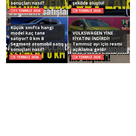
sonuçları nasıl?
şekilde oluştu!
11 TEMMUZ 2026
9 TEMMUZ 2026
Küçük sınıfta hangi
model kaç tane
VOLKSWAGEN YİNE
satıyor? 0 km B
FİYATINI İNDİRDİ!
Segment otomobil satış
Temmuz ayı için resmi
sonuçları nasıl?
açıklama geldi!
5 TEMMUZ 2026
4 TEMMUZ 2026