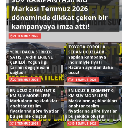
Markası Temmuz 2026
döneminde dikkat çeken bir
kampanyaya imza attı!
23 TEMMUZ 2026
TOYOTA COROLLA
YERLİ DACIA STRIKER
SEDAN UCUZLADI!
SATIŞ TARİHİ ERKENE
Yapılan kampanya
ÇEKİLDİ! Yoğun ilgi
indirimiyle fiyatı
tarihin değişmesini
Haziran ayından daha
sağladı!
ucuz!
22 TEMMUZ 2026
21 TEMMUZ 2026
EN UCUZ C SEGMENT 0
EN UCUZ B SEGMENT 0
KM SUV MODELLERİ!
KM SUV MODELLERİ!
Markaların açıkladıkları
Markaların açıkladıkları
anahtar teslim
anahtar teslim
fiyatlarına göre fiyatlar
fiyatlarına göre fiyatlar
bu şekilde oluştu!
bu şekilde oluştu!
16 TEMMUZ 2026
15 TEMMUZ 2026