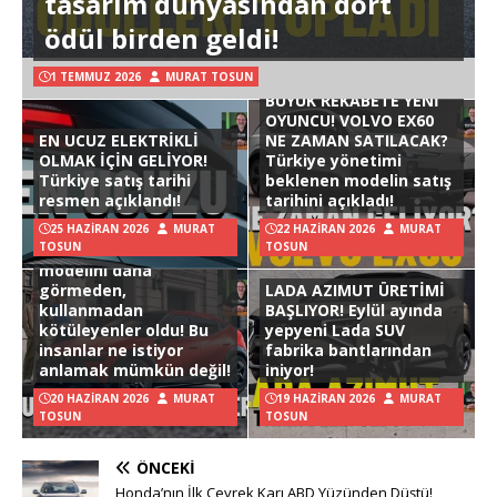
tasarım dünyasından dört
ödül birden geldi!
1 TEMMUZ 2026
MURAT TOSUN
BÜYÜK REKABETE YENİ
OYUNCU! VOLVO EX60
EN UCUZ ELEKTRİKLİ
NE ZAMAN SATILACAK?
OLMAK İÇİN GELİYOR!
Türkiye yönetimi
Türkiye satış tarihi
beklenen modelin satış
resmen açıklandı!
tarihini açıkladı!
25 HAZIRAN 2026
MURAT
22 HAZIRAN 2026
MURAT
TOSUN
TOSUN
Hyundai Ioniq 3
modelini daha
görmeden,
LADA AZIMUT ÜRETİMİ
kullanmadan
BAŞLIYOR! Eylül ayında
kötüleyenler oldu! Bu
yepyeni Lada SUV
insanlar ne istiyor
fabrika bantlarından
anlamak mümkün değil!
iniyor!
20 HAZIRAN 2026
MURAT
19 HAZIRAN 2026
MURAT
TOSUN
TOSUN
ÖNCEKI
Honda’nın İlk Çeyrek Karı ABD Yüzünden Düştü!