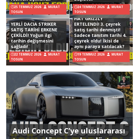
25 TEMMUZ 2026
MURAT
24 TEMMUZ 2026
MURAT
TOSUN
TOSUN
FIAT GRIZZLY
YERLİ DACIA STRIKER
ERTELENDİ! 3. çeyrek
SATIŞ TARİHİ ERKENE
satış tarihi denmişti!
ÇEKİLDİ! Yoğun ilgi
Sadece tanıtım tarihi 4.
tarihin değişmesini
çeyrek oldu! İkisi de
sağladı!
aynı paraya satılacak?
22 TEMMUZ 2026
MURAT
19 TEMMUZ 2026
MURAT
TOSUN
TOSUN
Audi Concept C’ye uluslararası