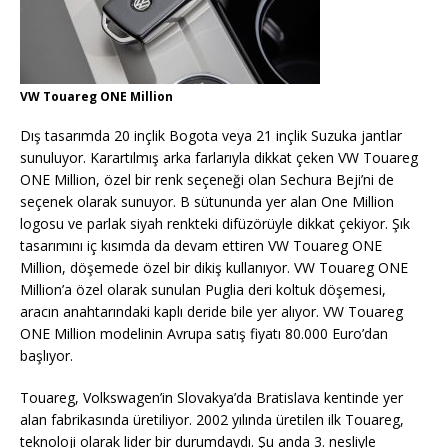
VW Touareg ONE Million
Dış tasarımda 20 inçlik Bogota veya 21 inçlik Suzuka jantlar
sunuluyor. Karartılmış arka farlarıyla dikkat çeken VW Touareg
ONE Million, özel bir renk seçeneği olan Sechura Beji’ni de
seçenek olarak sunuyor. B sütununda yer alan One Million
logosu ve parlak siyah renkteki difüzörüyle dikkat çekiyor. Şık
tasarımını iç kısımda da devam ettiren VW Touareg ONE
Million, döşemede özel bir dikiş kullanıyor. VW Touareg ONE
Million’a özel olarak sunulan Puglia deri koltuk döşemesi,
aracın anahtarındaki kaplı deride bile yer alıyor. VW Touareg
ONE Million modelinin Avrupa satış fiyatı 80.000 Euro’dan
başlıyor.
Touareg, Volkswagen’in Slovakya’da Bratislava kentinde yer
alan fabrikasında üretiliyor. 2002 yılında üretilen ilk Touareg,
teknoloji olarak lider bir durumdaydı. Şu anda 3. nesliyle