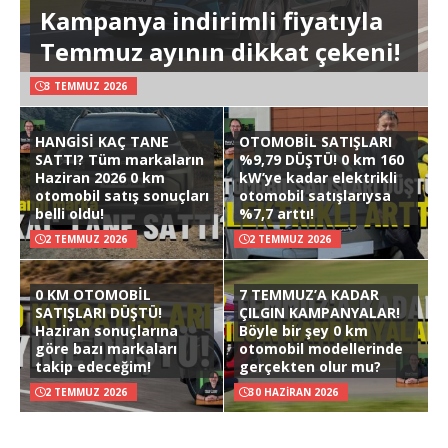
Kampanya indirimli fiyatıyla
Temmuz ayının dikkat çekeni!
3 TEMMUZ 2026
HANGİSİ KAÇ TANE
OTOMOBİL SATIŞLARI
SATTI? Tüm markaların
%9,79 DÜŞTÜ! 0 km 160
Haziran 2026 0 km
kW’ye kadar elektrikli
otomobil satış sonuçları
otomobil satışlarıysa
belli oldu!
%7,7 arttı!
2 TEMMUZ 2026
2 TEMMUZ 2026
0 KM OTOMOBİL
7 TEMMUZ’A KADAR
SATIŞLARI DÜŞTÜ!
ÇILGIN KAMPANYALAR!
Haziran sonuçlarına
Böyle bir şey 0 km
göre bazı markaları
otomobil modellerinde
takip edeceğim!
gerçekten olur mu?
2 TEMMUZ 2026
30 HAZIRAN 2026