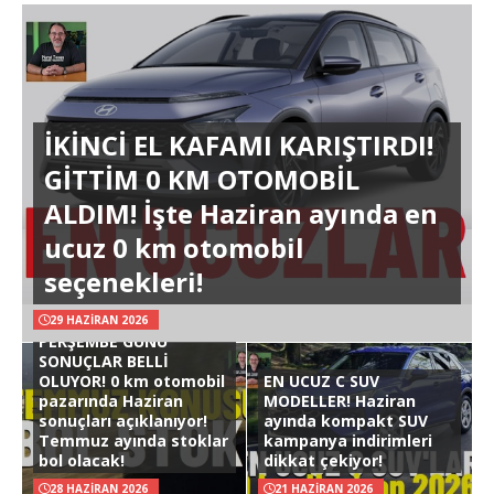
İKİNCİ EL KAFAMI KARIŞTIRDI!
GİTTİM 0 KM OTOMOBİL
ALDIM! İşte Haziran ayında en
ucuz 0 km otomobil
seçenekleri!
29 HAZIRAN 2026
PERŞEMBE GÜNÜ
SONUÇLAR BELLİ
OLUYOR! 0 km otomobil
EN UCUZ C SUV
pazarında Haziran
MODELLER! Haziran
sonuçları açıklanıyor!
ayında kompakt SUV
Temmuz ayında stoklar
kampanya indirimleri
bol olacak!
dikkat çekiyor!
28 HAZIRAN 2026
21 HAZIRAN 2026