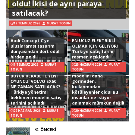
oldu! İkisi de aynı paraya
satılacak?
19 TEMMUZ 2026
MURAT TOSUN
Audi Concept C’ye
EN UCUZ ELEKTRİKLİ
uluslararası tasarım
OLMAK İÇİN GELİYOR!
dünyasından dört ödül
Türkiye satış tarihi
birden geldi!
resmen açıklandı!
1 TEMMUZ 2026
MURAT
25 HAZIRAN 2026
MURAT
TOSUN
TOSUN
Hyundai Ioniq 3
BÜYÜK REKABETE YENİ
modelini daha
OYUNCU! VOLVO EX60
görmeden,
NE ZAMAN SATILACAK?
kullanmadan
Türkiye yönetimi
kötüleyenler oldu! Bu
beklenen modelin satış
insanlar ne istiyor
tarihini açıkladı!
anlamak mümkün değil!
22 HAZIRAN 2026
MURAT
20 HAZIRAN 2026
MURAT
TOSUN
TOSUN
ÖNCEKI