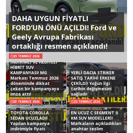
DAHA UYGUN FİYATLI
FORD’UN ÖNÜ AÇILDI! Ford ve
Geely Avrupa Fabrikası
ortaklığı resmen açıklandı!
25 TEMMUZ 2026
İNDİRİMLİ VE HEDİYELİ
HİBRİT SUV
KAMPANYASI! MG
YERLİ DACIA STRIKER
Markası Temmuz 2026
SATIŞ TARİHİ ERKENE
döneminde dikkat
ÇEKİLDİ! Yoğun ilgi
çeken bir kampanyaya
tarihin değişmesini
imza attı!
sağladı!
23 TEMMUZ 2026
22 TEMMUZ 2026
TOYOTA COROLLA
EN UCUZ C SEGMENT 0
SEDAN UCUZLADI!
KM SUV MODELLERİ!
Yapılan kampanya
Markaların açıkladıkları
indirimiyle fiyatı
anahtar teslim