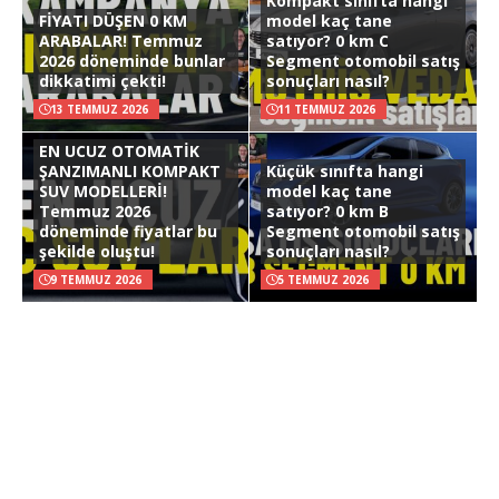
Kompakt sınıfta hangi
FİYATI DÜŞEN 0 KM
model kaç tane
ARABALAR! Temmuz
satıyor? 0 km C
2026 döneminde bunlar
Segment otomobil satış
dikkatimi çekti!
sonuçları nasıl?
13 TEMMUZ 2026
11 TEMMUZ 2026
EN UCUZ OTOMATİK
ŞANZIMANLI KOMPAKT
Küçük sınıfta hangi
SUV MODELLERİ!
model kaç tane
Temmuz 2026
satıyor? 0 km B
döneminde fiyatlar bu
Segment otomobil satış
şekilde oluştu!
sonuçları nasıl?
9 TEMMUZ 2026
5 TEMMUZ 2026