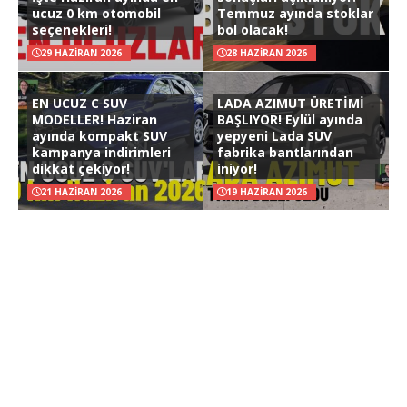
ucuz 0 km otomobil
Temmuz ayında stoklar
seçenekleri!
bol olacak!
29 HAZIRAN 2026
28 HAZIRAN 2026
EN UCUZ C SUV
LADA AZIMUT ÜRETİMİ
MODELLER! Haziran
BAŞLIYOR! Eylül ayında
ayında kompakt SUV
yepyeni Lada SUV
kampanya indirimleri
fabrika bantlarından
dikkat çekiyor!
iniyor!
21 HAZIRAN 2026
19 HAZIRAN 2026