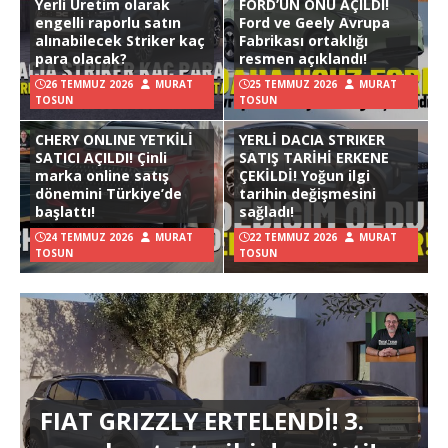
Yerli Üretim olarak
FORD’UN ÖNÜ AÇILDI!
engelli raporlu satın
Ford ve Geely Avrupa
alınabilecek Striker kaç
Fabrikası ortaklığı
para olacak?
resmen açıklandı!
26 TEMMUZ 2026
MURAT
25 TEMMUZ 2026
MURAT
TOSUN
TOSUN
CHERY ONLINE YETKİLİ
YERLİ DACIA STRIKER
SATICI AÇILDI! Çinli
SATIŞ TARİHİ ERKENE
marka online satış
ÇEKİLDİ! Yoğun ilgi
dönemini Türkiye’de
tarihin değişmesini
başlattı!
sağladı!
24 TEMMUZ 2026
MURAT
22 TEMMUZ 2026
MURAT
TOSUN
TOSUN
FIAT GRIZZLY ERTELENDİ! 3.