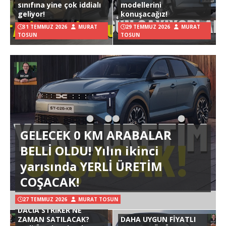
sınıfına yine çok iddialı
modellerini
geliyor!
konuşacağız!
31 TEMMUZ 2026
MURAT
29 TEMMUZ 2026
MURAT
TOSUN
TOSUN
GELECEK 0 KM ARABALAR
BELLİ OLDU! Yılın ikinci
yarısında YERLİ ÜRETİM
COŞACAK!
27 TEMMUZ 2026
MURAT TOSUN
DACIA STRIKER NE
ZAMAN SATILACAK?
DAHA UYGUN FİYATLI