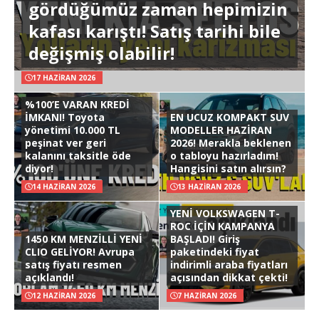
gördüğümüz zaman hepimizin
kafası karıştı! Satış tarihi bile
değişmiş olabilir!
17 HAZIRAN 2026
%100’E VARAN KREDİ
İMKANI! Toyota
EN UCUZ KOMPAKT SUV
yönetimi 10.000 TL
MODELLER HAZİRAN
peşinat ver geri
2026! Merakla beklenen
kalanını taksitle öde
o tabloyu hazırladım!
diyor!
Hangisini satın alırsın?
14 HAZIRAN 2026
13 HAZIRAN 2026
YENİ VOLKSWAGEN T-
ROC İÇİN KAMPANYA
1450 KM MENZİLLİ YENİ
BAŞLADI! Giriş
CLIO GELİYOR! Avrupa
paketindeki fiyat
satış fiyatı resmen
indirimli araba fiyatları
açıklandı!
açısından dikkat çekti!
12 HAZIRAN 2026
7 HAZIRAN 2026