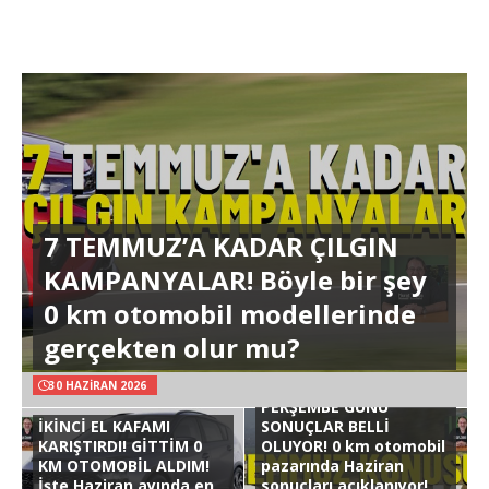
7 TEMMUZ’A KADAR ÇILGIN
KAMPANYALAR! Böyle bir şey
0 km otomobil modellerinde
gerçekten olur mu?
30 HAZIRAN 2026
PERŞEMBE GÜNÜ
İKİNCİ EL KAFAMI
SONUÇLAR BELLİ
KARIŞTIRDI! GİTTİM 0
OLUYOR! 0 km otomobil
KM OTOMOBİL ALDIM!
pazarında Haziran
İşte Haziran ayında en
sonuçları açıklanıyor!