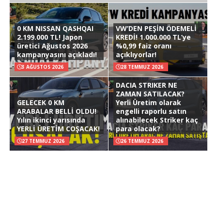
0 KM NISSAN QASHQAI
VW’DEN PEŞİN ÖDEMELİ
2.199.000 TL! Japon
KREDİ! 1.000.000 TL’ye
üretici Ağustos 2026
%0,99 faiz oranı
kampanyasını açıkladı!
açıklıyorlar!
3 AĞUSTOS 2026
28 TEMMUZ 2026
DACIA STRIKER NE
ZAMAN SATILACAK?
GELECEK 0 KM
Yerli Üretim olarak
ARABALAR BELLİ OLDU!
engelli raporlu satın
Yılın ikinci yarısında
alınabilecek Striker kaç
YERLİ ÜRETİM COŞACAK!
para olacak?
27 TEMMUZ 2026
26 TEMMUZ 2026