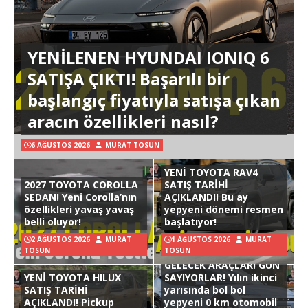
YENİLENEN HYUNDAI IONIQ 6
SATIŞA ÇIKTI! Başarılı bir
başlangıç fiyatıyla satışa çıkan
aracın özellikleri nasıl?
6 AĞUSTOS 2026
MURAT TOSUN
YENİ TOYOTA RAV4
2027 TOYOTA COROLLA
SATIŞ TARİHİ
SEDAN! Yeni Corolla’nın
AÇIKLANDI! Bu ay
özellikleri yavaş yavaş
yepyeni dönemi resmen
belli oluyor!
başlatıyor!
2 AĞUSTOS 2026
MURAT
1 AĞUSTOS 2026
MURAT
TOSUN
TOSUN
GELECEK ARAÇLAR! GÜN
YENİ TOYOTA HILUX
SAYIYORLAR! Yılın ikinci
SATIŞ TARİHİ
yarısında bol bol
AÇIKLANDI! Pickup
yepyeni 0 km otomobil