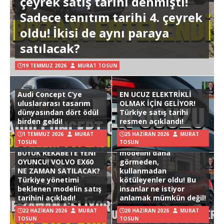
çeyrek satış tarihi denmişti!
Sadece tanıtım tarihi 4. çeyrek
oldu! İkisi de aynı paraya
satılacak?
19 TEMMUZ 2026
MURAT TOSUN
Audi Concept C’ye
EN UCUZ ELEKTRİKLİ
uluslararası tasarım
OLMAK İÇİN GELİYOR!
dünyasından dört ödül
Türkiye satış tarihi
birden geldi!
resmen açıklandı!
1 TEMMUZ 2026
MURAT
25 HAZIRAN 2026
MURAT
TOSUN
TOSUN
Hyundai Ioniq 3
BÜYÜK REKABETE YENİ
modelini daha
OYUNCU! VOLVO EX60
görmeden,
NE ZAMAN SATILACAK?
kullanmadan
Türkiye yönetimi
kötüleyenler oldu! Bu
beklenen modelin satış
insanlar ne istiyor
tarihini açıkladı!
anlamak mümkün değil!
22 HAZIRAN 2026
MURAT
20 HAZIRAN 2026
MURAT
TOSUN
TOSUN