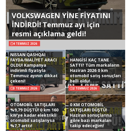
VOLKSWAGEN YİNE FİYATINI
İNDİRDİ! Temmuz ayı için
resmi açıklama geldi!
4 TEMMUZ 2026
NISSAN QASHQAI
FAYDA/MALİYET ARACI
HANGİSİ KAÇ TANE
OLDU! Kampanya
SATTI? Tüm markaların
indirimli fiyatıyla
Haziran 2026 0 km
Temmuz ayının dikkat
otomobil satış sonuçları
çekeni!
belli oldu!
3 TEMMUZ 2026
2 TEMMUZ 2026
OTOMOBİL SATIŞLARI
0 KM OTOMOBİL
%9,79 DÜŞTÜ! 0 km 160
SATIŞLARI DÜŞTÜ!
kW’ye kadar elektrikli
Haziran sonuçlarına
otomobil satışlarıysa
göre bazı markaları
%7,7 arttı!
takip edeceğim!